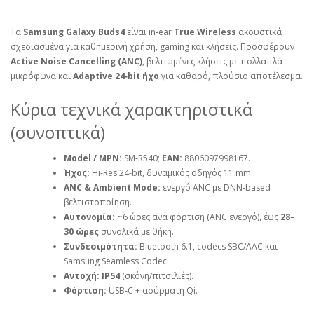
Τα
Samsung Galaxy Buds4
είναι in‑ear
True Wireless
ακουστικά
σχεδιασμένα για καθημερινή χρήση, gaming και κλήσεις. Προσφέρουν
Active Noise Cancelling (ANC)
, βελτιωμένες κλήσεις με πολλαπλά
μικρόφωνα και
Adaptive 24‑bit ήχο
για καθαρό, πλούσιο αποτέλεσμα.
Κύρια τεχνικά χαρακτηριστικά
(συνοπτικά)
Model / MPN:
SM‑R540;
EAN:
8806097998167.
Ήχος:
Hi‑Res 24‑bit, δυναμικός οδηγός 11 mm.
ANC & Ambient Mode:
ενεργό ANC με DNN‑based
βελτιστοποίηση.
Αυτονομία:
~6 ώρες ανά φόρτιση (ANC ενεργό), έως
28–
30 ώρες
συνολικά με θήκη.
Συνδεσιμότητα:
Bluetooth 6.1, codecs SBC/AAC και
Samsung Seamless Codec.
Αντοχή:
IP54
(σκόνη/πιτσιλιές).
Φόρτιση:
USB‑C + ασύρματη Qi.