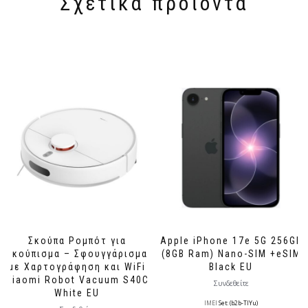
Σχετικά προϊόντα
Σκούπα Ρομπότ για
Apple iPhone 17e 5G 256GB
Σκούπισμα – Σφουγγάρισμα
(8GB Ram) Nano-SIM +eSIM
με Χαρτογράφηση και WiFi
Black EU
Xiaomi Robot Vacuum S40C
Συνδεθείτε
White EU
IMEI
Set: (b2b-TlYu)