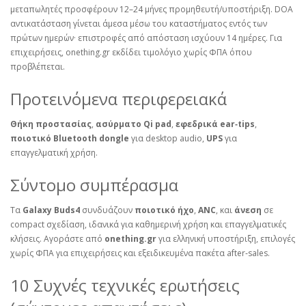
μεταπωλητές προσφέρουν 12–24 μήνες προμηθευτή/υποστήριξη. DOA
αντικατάσταση γίνεται άμεσα μέσω του καταστήματος εντός των
πρώτων ημερών· επιστροφές από απόσταση ισχύουν 14 ημέρες. Για
επιχειρήσεις, onething.gr εκδίδει τιμολόγιο χωρίς ΦΠΑ όπου
προβλέπεται.
Προτεινόμενα περιφερειακά
Θήκη προστασίας
,
ασύρματο Qi pad
,
εφεδρικά ear‑tips
,
ποιοτικό Bluetooth dongle
για desktop audio,
UPS
για
επαγγελματική χρήση.
Σύντομο συμπέρασμα
Τα
Galaxy Buds4
συνδυάζουν
ποιοτικό ήχο
,
ANC
, και
άνεση
σε
compact σχεδίαση, ιδανικά για καθημερινή χρήση και επαγγελματικές
κλήσεις. Αγοράστε από
onething.gr
για ελληνική υποστήριξη, επιλογές
χωρίς ΦΠΑ για επιχειρήσεις και εξειδικευμένα πακέτα after‑sales.
10 Συχνές τεχνικές ερωτήσεις