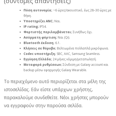
(σύντομες απαντήσεις)
Πόση αυτονομία;
~6 ώρες/ακουστικό, έως 28–30 ώρες με
θήκη.
Υποστηρίζει ANC;
Ναι.
IP rating;
IP54.
Φορτιστής περιλαμβάνεται;
Συνήθως όχι.
Ασύρματη φόρτιση;
Ναι (Qi).
Bluetooth έκδοση;
6.1.
Κλήσεις σε θόρυβο;
Βελτιωμένα πολλαπλά μικρόφωνα.
Codec υποστήριξη;
SBC, AAC, Samsung Seamless.
Εγγύηση Ελλάδα;
24 μήνες νόμιμη/μεταπωλητή.
Μεταφορά ρυθμίσεων;
Σύνδεση με Galaxy account και
backup μέσω εφαρμογής Galaxy Wearable.
Το περιεχόμενο αυτό περιορίζεται στα μέλη της
ιστοσελίδας. Εάν είστε υπάρχων χρήστης,
παρακαλούμε συνδεθείτε. Νέοι χρήστες μπορούν
να εγγραφούν στην παρούσα σελίδα.