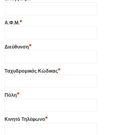
*
Α.Φ.Μ.
*
Διεύθυνση
*
Ταχυδρομικός Κώδικας
*
Πόλη
*
Κινητό Τηλέφωνο