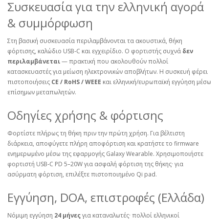
Συσκευασία για την ελληνική αγορά
& συμμόρφωση
Στη βασική συσκευασία περιλαμβάνονται τα ακουστικά, θήκη
φόρτισης, καλώδιο USB‑C και εγχειρίδιο. Ο φορτιστής συχνά
δεν
περιλαμβάνεται
— πρακτική που ακολουθούν πολλοί
κατασκευαστές για μείωση ηλεκτρονικών αποβλήτων. Η συσκευή φέρει
πιστοποιήσεις
CE / RoHS / WEEE
και ελληνική/ευρωπαϊκή εγγύηση μέσω
επίσημων μεταπωλητών.
Οδηγίες χρήσης & φόρτισης
Φορτίστε πλήρως τη θήκη πριν την πρώτη χρήση. Για βέλτιστη
διάρκεια, αποφύγετε πλήρη αποφόρτιση και κρατήστε το firmware
ενημερωμένο μέσω της εφαρμογής Galaxy Wearable. Χρησιμοποιήστε
φορτιστή USB‑C PD 5–20W για ασφαλή φόρτιση της θήκης· για
ασύρματη φόρτιση, επιλέξτε πιστοποιημένο Qi pad.
Εγγύηση, DOA, επιστροφές (Ελλάδα)
Νόμιμη εγγύηση
24 μήνες
για καταναλωτές· πολλοί ελληνικοί