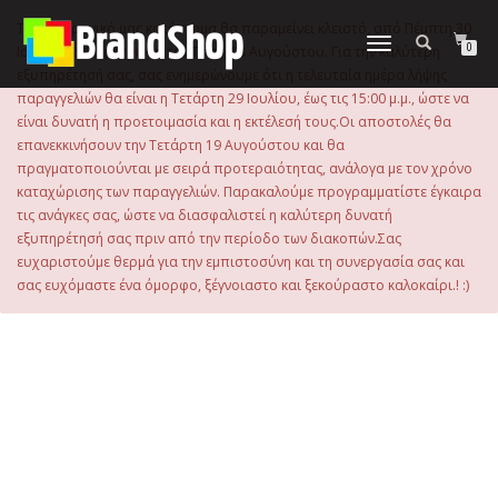
στο
περιεχόμενο
Το ηλεκτρονικό μας κατάστημα θα παραμείνει κλειστό, από Πέμπτη 30
Εναλλαγή
0
Ιουλίου 2026 μέχρι και την Τρίτη 18 Αυγούστου. Για την καλύτερη
πλοήγησης
εξυπηρέτησή σας, σας ενημερώνουμε ότι η τελευταία ημέρα λήψης
παραγγελιών θα είναι η Τετάρτη 29 Ιουλίου, έως τις 15:00 μ.μ., ώστε να
είναι δυνατή η προετοιμασία και η εκτέλεσή τους.Οι αποστολές θα
επανεκκινήσουν την Τετάρτη 19 Αυγούστου και θα
πραγματοποιούνται με σειρά προτεραιότητας, ανάλογα με τον χρόνο
καταχώρισης των παραγγελιών. Παρακαλούμε προγραμματίστε έγκαιρα
τις ανάγκες σας, ώστε να διασφαλιστεί η καλύτερη δυνατή
εξυπηρέτησή σας πριν από την περίοδο των διακοπών.Σας
ευχαριστούμε θερμά για την εμπιστοσύνη και τη συνεργασία σας και
σας ευχόμαστε ένα όμορφο, ξέγνοιαστο και ξεκούραστο καλοκαίρι.! :)