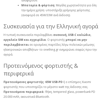
αναφέρουν.
Μπαταρία & φόρτιση:
Μεγάλη χωρητικότητα για όλη
την ημέρα χρήση· υποστήριξη γρήγορης φόρτισης
(αναφορά σε 45W/33W ανά έκδοση).
Συσκευασία για την Ελληνική αγορά
Η τυπική συσκευασία περιλαμβάνει
συσκευή, USB‑C καλώδιο,
εργαλείο SIM και εγχειρίδια
. Ο φορτιστής
μπορεί να μην
περιλαμβάνεται
σε ορισμένες παρτίδες λόγω πολιτικών μείωσης
ηλεκτρονικών αποβλήτων· το
onething.gr
ενημερώνει σαφώς πριν την
αγορά.
Προτεινόμενος φορτιστής &
περιφερικά
Προτεινόμενος φορτιστής:
65W USB‑PD
ή ο επίσημος Xiaomi
φορτιστής που υποστηρίζει το μέγιστο watt της έκδοσης σας.
Προτεινόμενα περιφερικά:
θήκη, tempered glass, powerbank PD
20.000 mAh, ακουστικά Bluetooth.