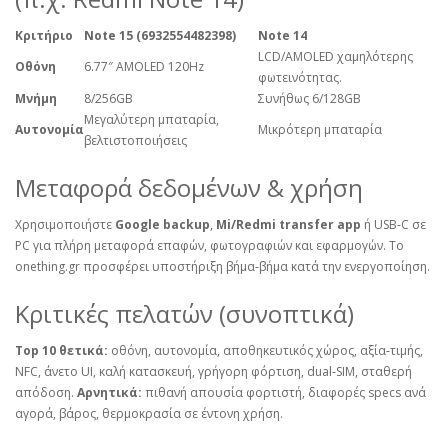
Κριτήριο
Note 15 (6932554482398)
Note 14
LCD/AMOLED χαμηλότερης
Οθόνη
6.77″ AMOLED 120Hz
φωτεινότητας.
Μνήμη
8/256GB
Συνήθως 6/128GB
Μεγαλύτερη μπαταρία,
Αυτονομία
Μικρότερη μπαταρία
βελτιστοποιήσεις
Μεταφορά δεδομένων & χρήση
Χρησιμοποιήστε
Google backup
,
Mi/Redmi transfer app
ή USB‑C σε
PC για πλήρη μεταφορά επαφών, φωτογραφιών και εφαρμογών. Το
onething.gr
προσφέρει υποστήριξη βήμα‑βήμα κατά την ενεργοποίηση.
Κριτικές πελατών (συνοπτικά)
Top 10 θετικά:
οθόνη, αυτονομία, αποθηκευτικός χώρος, αξία‑τιμής,
NFC, άνετο UI, καλή κατασκευή, γρήγορη φόρτιση, dual‑SIM, σταθερή
απόδοση.
Αρνητικά:
πιθανή απουσία φορτιστή, διαφορές specs ανά
αγορά, βάρος, θερμοκρασία σε έντονη χρήση.