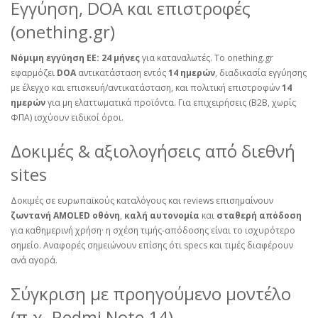
Εγγύηση, DOA και επιστροφές
(onething.gr)
Νόμιμη εγγύηση ΕΕ:
24 μήνες
για καταναλωτές. Το
onething.gr
εφαρμόζει
DOA
αντικατάσταση εντός
14 ημερών
, διαδικασία εγγύησης
με έλεγχο και επισκευή/αντικατάσταση, και πολιτική επιστροφών
14
ημερών
για μη ελαττωματικά προϊόντα. Για επιχειρήσεις (B2B, χωρίς
ΦΠΑ) ισχύουν ειδικοί όροι.
Δοκιμές & αξιολογήσεις από διεθνή
sites
Δοκιμές σε ευρωπαϊκούς καταλόγους και reviews επισημαίνουν
ζωντανή AMOLED οθόνη
,
καλή αυτονομία
και
σταθερή απόδοση
για καθημερινή χρήση· η σχέση τιμής‑απόδοσης είναι το ισχυρότερο
σημείο. Αναφορές σημειώνουν επίσης ότι specs και τιμές διαφέρουν
ανά αγορά.
Σύγκριση με προηγούμενο μοντέλο
(π.χ. Redmi Note 14)