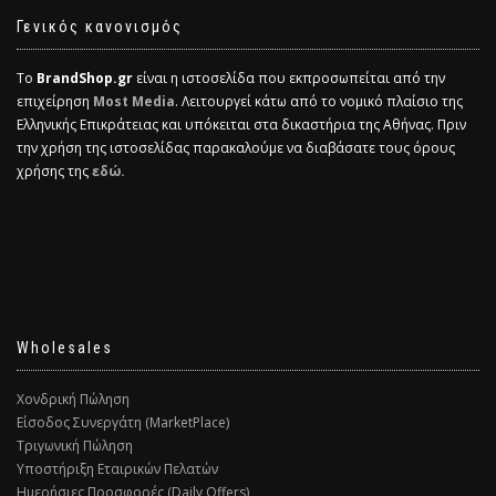
Γενικός κανονισμός
Το
BrandShop.gr
είναι η ιστοσελίδα που εκπροσωπείται από την
επιχείρηση
Most Media
. Λειτουργεί κάτω από το νομικό πλαίσιο της
Ελληνικής Επικράτειας και υπόκειται στα δικαστήρια της Αθήνας. Πριν
την χρήση της ιστοσελίδας παρακαλούμε να διαβάσατε τους όρους
χρήσης της
εδώ.
Wholesales
Χονδρική Πώληση
Είσοδος Συνεργάτη (MarketPlace)
Τριγωνική Πώληση
Υποστήριξη Εταιρικών Πελατών
Ημερήσιες Προσφορές (Daily Offers)