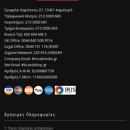
Γραφεία: Καρύστου 27, 13451 Καματερό
Τηλεφωνικό Κέντρο: 210 3000 660
Λογιστήριο: 210 3000 661
Τμήμα Εισαγωγών: 210 3000 663
Κινητό Τηλ: 693 694 695 5
​UK Office: 0044 845 508 9154
Legal Office: 0049 151 118 05997
Gigaset Network: 230 916 24902#9
Company Email: #mostmedia.gr
Site Email: #brandshop.gr
Αριθμός Α.Φ.Μ.: EL036881736
Αριθμός Γ.ΕΜ.Η.: 116032603000
Χρήσιμες Πληροφορίες
1. Όροι παροχής υπηρεσιών