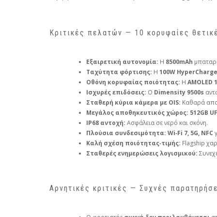
Κριτικές πελατών — 10 κορυφαίες θετικ
Εξαιρετική αυτονομία:
Η
8500mAh
μπαταρί
Ταχύτητα φόρτισης:
Η
100W HyperCharg
Οθόνη κορυφαίας ποιότητας:
Η
AMOLED 1
Ισχυρές επιδόσεις:
Ο
Dimensity 9500s
αντα
Σταθερή κύρια κάμερα με OIS:
Καθαρά αποτ
Μεγάλος αποθηκευτικός χώρος:
512GB UF
IP68 αντοχή:
Ασφάλεια σε νερό και σκόνη.
Πλούσια συνδεσιμότητα:
Wi‑Fi 7, 5G, NFC
γ
Καλή σχέση ποιότητας‑τιμής:
Flagship χαρ
Σταθερές ενημερώσεις λογισμικού:
Συνεχε
Αρνητικές κριτικές — Συχνές παρατηρήσε