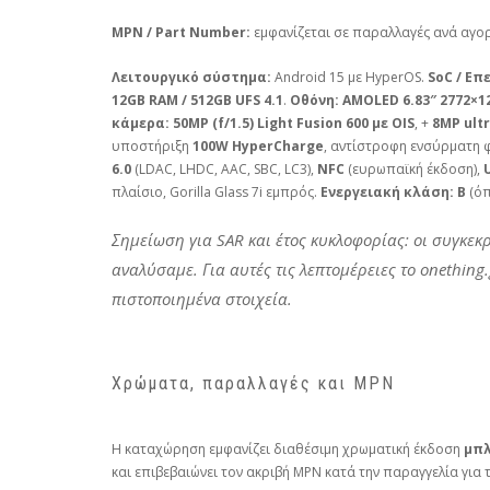
MPN / Part Number:
εμφανίζεται σε παραλλαγές ανά αγο
Λειτουργικό σύστημα:
Android 15 με HyperOS.
SoC / Επ
12GB RAM / 512GB UFS 4.1
.
Οθόνη:
AMOLED 6.83″ 2772×128
κάμερα:
50MP (f/1.5) Light Fusion 600 με OIS
, +
8MP ult
υποστήριξη
100W HyperCharge
, αντίστροφη ενσύρματη
6.0
(LDAC, LHDC, AAC, SBC, LC3),
NFC
(ευρωπαϊκή έκδοση),
πλαίσιο, Gorilla Glass 7i εμπρός.
Ενεργειακή κλάση:
B
(όπ
Σημείωση για SAR και έτος κυκλοφορίας: οι συγκεκ
αναλύσαμε. Για αυτές τις λεπτομέρειες το onethin
πιστοποιημένα στοιχεία.
Χρώματα, παραλλαγές και MPN
Η καταχώρηση εμφανίζει διαθέσιμη χρωματική έκδοση
μπλ
και επιβεβαιώνει τον ακριβή MPN κατά την παραγγελία για τ