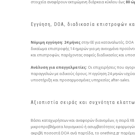
στοιχεία αναφέρουν εκτιμώμενη διάρκεια κύκλου έως
80 ώ
Εγγύηση, DOA, διαδικασία επιστροφών κα
Νόμιμη εγγύηση:
24 μήνες
στην ΕΕ για καταναλωτές. DOA 
δικαίωμα επιστροφής 14 ημερών για μη ανοιγμένα προϊόντα
και επιστροφών, παρέχοντας σαφείς διαδικασίες και υποστ
Ανάλυση για επαγγελματίες:
Οι επιχειρήσεις που αγορ
παραγγελιών με ειδικούς όρους. Η εγγύηση 24 μηνών ισχύει
υποστήριξη και προσαρμοσμένες υπηρεσίες after‑sales.
Αξιοπιστία σειράς και συχνότητα ελαττω
Βάσει καταχωρήσεων και αναφορών διανομέων, η σειρά X8 
μικροπροβλήματα λογισμικού ή ασυμβατότητες εφαρμογών π
ακριβή ποσοστά DOA ανά παρτίδα, το onething.gr παρέχει