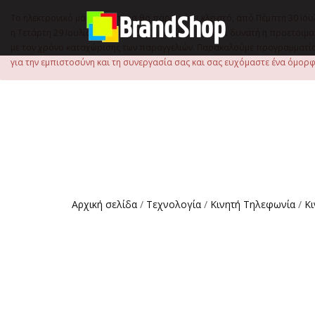
στο
περιεχόμενο
Το ηλεκτρονικό μας κατάστημα θα παραμείνει κλειστό, από Πέμπτη 30 Ιου
η Τετάρτη 29 Ιουλίου, έως τις 15:00 μ.μ., ώστε να είναι δυνατή η προετ
με τον χρόνο καταχώρισης των παραγγελιών. Παρακαλούμε προγραμματίστ
για την εμπιστοσύνη και τη συνεργασία σας και σας ευχόμαστε ένα όμορφο
Αρχική σελίδα
/
Τεχνολογία
/
Κινητή Τηλεφωνία
/
Κ