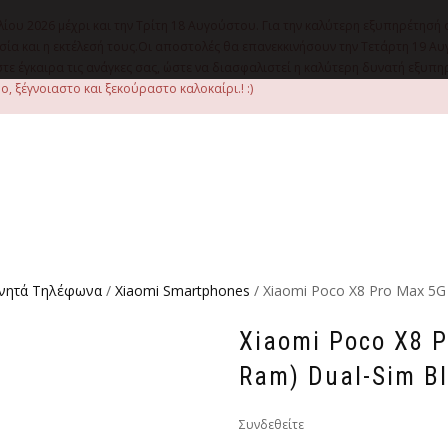
λίου 2026 μέχρι και την Τρίτη 18 Αυγούστου. Για την καλύτερη εξυπηρέτησή 
οιμασία και η εκτέλεσή τους.Οι αποστολές θα επανεκκινήσουν την Τετάρτη 1
ε έγκαιρα τις ανάγκες σας, ώστε να διασφαλιστεί η καλύτερη δυνατή εξυπ
, ξέγνοιαστο και ξεκούραστο καλοκαίρι.! :)
ινητά Τηλέφωνα
/
Xiaomi Smartphones
/ Xiaomi Poco X8 Pro Max 5G
Xiaomi Poco X8 
Ram) Dual-Sim B
Συνδεθείτε