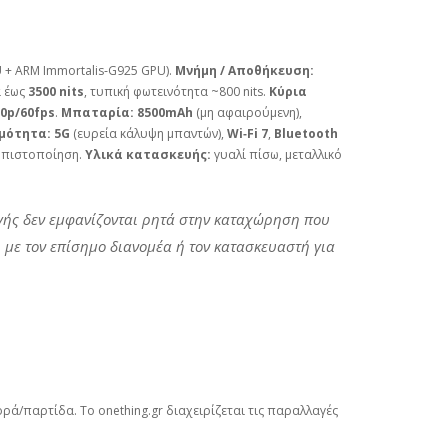
 + ARM Immortalis‑G925 GPU).
Μνήμη / Αποθήκευση:
α έως
3500 nits
, τυπική φωτεινότητα ~800 nits.
Κύρια
0p/60fps
.
Μπαταρία:
8500mAh
(μη αφαιρούμενη),
μότητα:
5G
(ευρεία κάλυψη μπαντών),
Wi‑Fi 7
,
Bluetooth
πιστοποίηση.
Υλικά κατασκευής:
γυαλί πίσω, μεταλλικό
ής δεν εμφανίζονται ρητά στην καταχώρηση που
ι με τον επίσημο διανομέα ή τον κατασκευαστή για
ά/παρτίδα. Το onething.gr διαχειρίζεται τις παραλλαγές