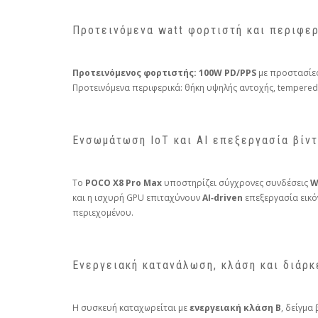
Προτεινόμενα watt φορτιστή και περιφε
Προτεινόμενος φορτιστής:
100W PD/PPS
με προστασίες
Προτεινόμενα περιφερικά: θήκη υψηλής αντοχής, tempered 
Ενσωμάτωση IoT και AI επεξεργασία βίν
Το
POCO X8 Pro Max
υποστηρίζει σύγχρονες συνδέσεις
W
και η ισχυρή GPU επιταχύνουν
AI‑driven
επεξεργασία εικόν
περιεχομένου.
Ενεργειακή κατανάλωση, κλάση και διάρκ
Η συσκευή καταχωρείται με
ενεργειακή κλάση B
, δείγμα