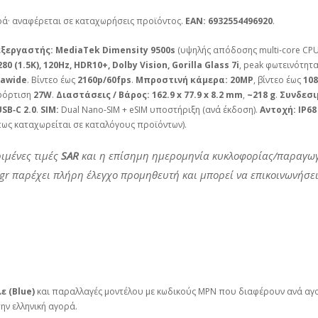
ρά· αναφέρεται σε καταχωρήσεις προϊόντος.
EAN:
6932554496920
.
εξεργαστής:
MediaTek Dimensity 9500s
(υψηλής απόδοσης multi‑core CPU
0 (1.5K), 120Hz, HDR10+, Dolby Vision, Gorilla Glass 7i
, peak φωτεινότητ
rawide
. Βίντεο έως
2160p/60fps
.
Μπροστινή κάμερα:
20MP
, βίντεο έως
108
 φόρτιση
27W
.
Διαστάσεις / Βάρος:
162.9 x 77.9 x 8.2 mm
,
~218 g
.
Συνδεσι
USB‑C 2.0
.
SIM:
Dual Nano‑SIM + eSIM υποστήριξη (ανά έκδοση).
Αντοχή:
IP68
ως καταχωρείται σε καταλόγους προϊόντων).
ριμένες τιμές
SAR
και η επίσημη ημερομηνία κυκλοφορίας/παραγωγ
g.gr παρέχει πλήρη έλεγχο προμηθευτή και μπορεί να επικοινωνήσε
ε (Blue)
και παραλλαγές μοντέλου με κωδικούς MPN που διαφέρουν ανά αγορ
ην ελληνική αγορά.