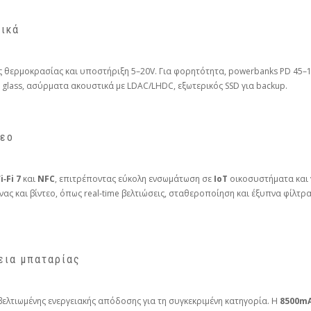
ρικά
 θερμοκρασίας και υποστήριξη 5–20V. Για φορητότητα, powerbanks PD 45–
glass, ασύρματα ακουστικά με LDAC/LHDC, εξωτερικός SSD για backup.
τεο
i‑Fi 7
και
NFC
, επιτρέποντας εύκολη ενσωμάτωση σε
IoT
οικοσυστήματα και 
ας και βίντεο, όπως real‑time βελτιώσεις, σταθεροποίηση και έξυπνα φίλτρ
εια μπαταρίας
 βελτιωμένης ενεργειακής απόδοσης για τη συγκεκριμένη κατηγορία. Η
8500m