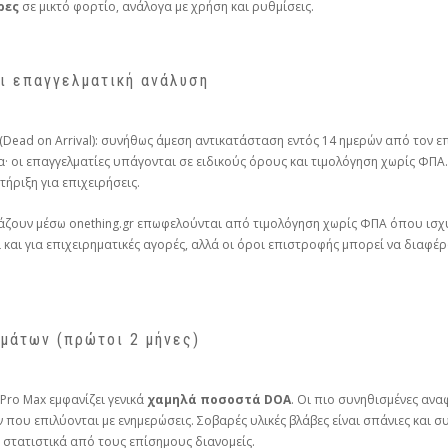
ρες
σε μικτό φορτίο, ανάλογα με χρήση και ρυθμίσεις.
ι επαγγελματική ανάλυση
(Dead on Arrival): συνήθως άμεση αντικατάσταση εντός 14 ημερών από τον επ
· οι επαγγελματίες υπάγονται σε ειδικούς όρους και τιμολόγηση χωρίς ΦΠΑ.
ήριξη για επιχειρήσεις.
άζουν μέσω onething.gr επωφελούνται από τιμολόγηση χωρίς ΦΠΑ όπου ισχ
 και για επιχειρηματικές αγορές, αλλά οι όροι επιστροφής μπορεί να διαφέρ
μάτων (πρώτοι 2 μήνες)
Pro Max εμφανίζει γενικά
χαμηλά ποσοστά DOA
. Οι πιο συνηθισμένες αν
ου επιλύονται με ενημερώσεις. Σοβαρές υλικές βλάβες είναι σπάνιες και σ
 στατιστικά από τους επίσημους διανομείς.