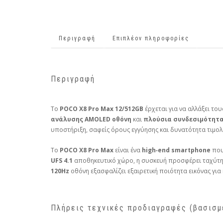
Περιγραφή
Επιπλέον πληροφορίες
Περιγραφή
Το
POCO X8 Pro Max 12/512GB
έρχεται για να αλλάξει το
ανάλυσης AMOLED οθόνη
και
πλούσια συνδεσιμότητ
υποστήριξη, σαφείς όρους εγγύησης και δυνατότητα τιμο
Το
POCO X8 Pro Max
είναι ένα
high‑end smartphone
που 
UFS 4.1
αποθηκευτικό χώρο, η συσκευή προσφέρει ταχύτητ
120Hz
οθόνη εξασφαλίζει εξαιρετική ποιότητα εικόνας για 
Πλήρεις τεχνικές προδιαγραφές (βασισμ