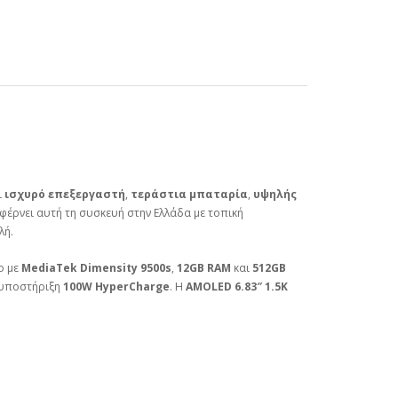
ι
ισχυρό επεξεργαστή
,
τεράστια μπαταρία
,
υψηλής
 φέρνει αυτή τη συσκευή στην Ελλάδα με τοπική
λή.
ο με
MediaTek Dimensity 9500s
,
12GB RAM
και
512GB
 υποστήριξη
100W HyperCharge
. Η
AMOLED 6.83″ 1.5K