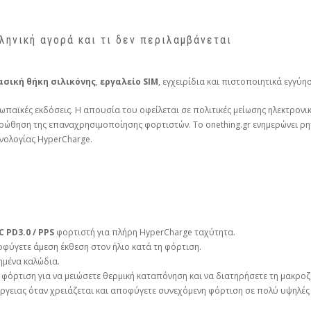
ληνική αγορά και τι δεν περιλαμβάνεται
ασική θήκη σιλικόνης
,
εργαλείο SIM
, εγχειρίδια και πιστοποιητικά εγγύη
ωπαϊκές εκδόσεις. Η απουσία του οφείλεται σε πολιτικές μείωσης ηλεκτρον
οώθηση της επαναχρησιμοποίησης φορτιστών. Το onething.gr ενημερώνει ρητ
νολογίας HyperCharge.
 PD3.0 / PPS
φορτιστή για πλήρη HyperCharge ταχύτητα.
φύγετε άμεση έκθεση στον ήλιο κατά τη φόρτιση.
ημένα καλώδια.
φόρτιση για να μειώσετε θερμική καταπόνηση και να διατηρήσετε τη μακροζ
έργειας όταν χρειάζεται και αποφύγετε συνεχόμενη φόρτιση σε πολύ υψηλές