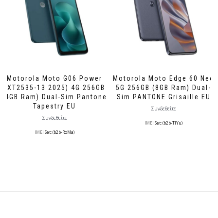
Motorola Moto G06 Power
Motorola Moto Edge 60 Neo
(XT2535-13 2025) 4G 256GB
5G 256GB (8GB Ram) Dual-
(4GB Ram) Dual-Sim Pantone
Sim PANTONE Grisaille EU
Tapestry EU
Συνδεθείτε
Συνδεθείτε
IMEI
Set: (b2b-TlYu)
IMEI
Set: (b2b-RoMa)