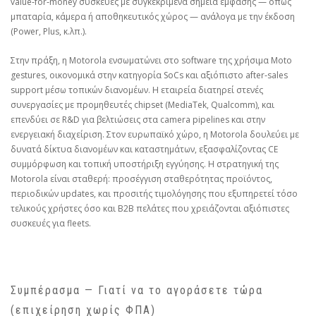
value‑for‑money συσκευές με συγκεκριμένα σημεία έμφασης — όπως
μπαταρία, κάμερα ή αποθηκευτικός χώρος — ανάλογα με την έκδοση
(Power, Plus, κ.λπ.).
Στην πράξη, η Motorola ενσωματώνει στο software της χρήσιμα Moto
gestures, οικονομικά στην κατηγορία SoCs και αξιόπιστο after‑sales
support μέσω τοπικών διανομέων. Η εταιρεία διατηρεί στενές
συνεργασίες με προμηθευτές chipset (MediaTek, Qualcomm), και
επενδύει σε R&D για βελτιώσεις στα camera pipelines και στην
ενεργειακή διαχείριση. Στον ευρωπαϊκό χώρο, η Motorola δουλεύει με
δυνατά δίκτυα διανομέων και καταστημάτων, εξασφαλίζοντας CE
συμμόρφωση και τοπική υποστήριξη εγγύησης. Η στρατηγική της
Motorola είναι σταθερή: προσέγγιση σταθερότητας προϊόντος,
περιοδικών updates, και προσιτής τιμολόγησης που εξυπηρετεί τόσο
τελικούς χρήστες όσο και B2B πελάτες που χρειάζονται αξιόπιστες
συσκευές για fleets.
Συμπέρασμα — Γιατί να το αγοράσετε τώρα
(επιχείρηση χωρίς ΦΠΑ)