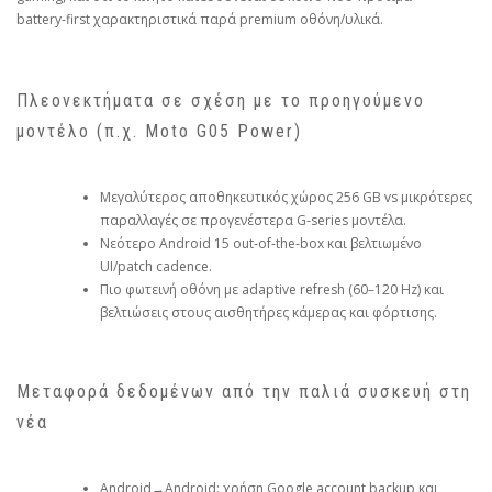
battery‑first χαρακτηριστικά παρά premium οθόνη/υλικά.
Πλεονεκτήματα σε σχέση με το προηγούμενο
μοντέλο (π.χ. Moto G05 Power)
Μεγαλύτερος αποθηκευτικός χώρος 256 GB vs μικρότερες
παραλλαγές σε προγενέστερα G‑series μοντέλα.
Νεότερο Android 15 out‑of‑the‑box και βελτιωμένο
UI/patch cadence.
Πιο φωτεινή οθόνη με adaptive refresh (60–120 Hz) και
βελτιώσεις στους αισθητήρες κάμερας και φόρτισης.
Μεταφορά δεδομένων από την παλιά συσκευή στη
νέα
Android→Android: χρήση Google account backup και