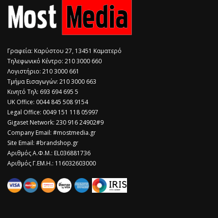
Γραφεία: Καρύστου 27, 13451 Καματερό
Τηλεφωνικό Κέντρο: 210 3000 660
Λογιστήριο: 210 3000 661
Τμήμα Εισαγωγών: 210 3000 663
Κινητό Τηλ: 693 694 695 5
​UK Office: 0044 845 508 9154
Legal Office: 0049 151 118 05997
Gigaset Network: 230 916 24902#9
Company Email: #mostmedia.gr
Site Email: #brandshop.gr
Αριθμός Α.Φ.Μ.: EL036881736
Αριθμός Γ.ΕΜ.Η.: 116032603000