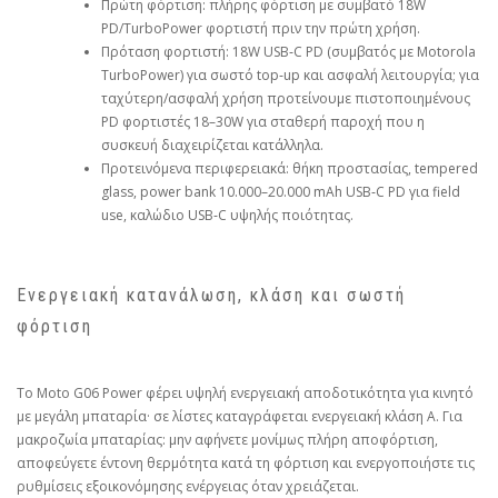
Πρώτη φόρτιση: πλήρης φόρτιση με συμβατό 18W
PD/TurboPower φορτιστή πριν την πρώτη χρήση.
Πρόταση φορτιστή: 18W USB‑C PD (συμβατός με Motorola
TurboPower) για σωστό top‑up και ασφαλή λειτουργία; για
ταχύτερη/ασφαλή χρήση προτείνουμε πιστοποιημένους
PD φορτιστές 18–30W για σταθερή παροχή που η
συσκευή διαχειρίζεται κατάλληλα.
Προτεινόμενα περιφερειακά: θήκη προστασίας, tempered
glass, power bank 10.000–20.000 mAh USB‑C PD για field
use, καλώδιο USB‑C υψηλής ποιότητας.
Ενεργειακή κατανάλωση, κλάση και σωστή
φόρτιση
Το Moto G06 Power φέρει υψηλή ενεργειακή αποδοτικότητα για κινητό
με μεγάλη μπαταρία· σε λίστες καταγράφεται ενεργειακή κλάση A. Για
μακροζωία μπαταρίας: μην αφήνετε μονίμως πλήρη αποφόρτιση,
αποφεύγετε έντονη θερμότητα κατά τη φόρτιση και ενεργοποιήστε τις
ρυθμίσεις εξοικονόμησης ενέργειας όταν χρειάζεται.