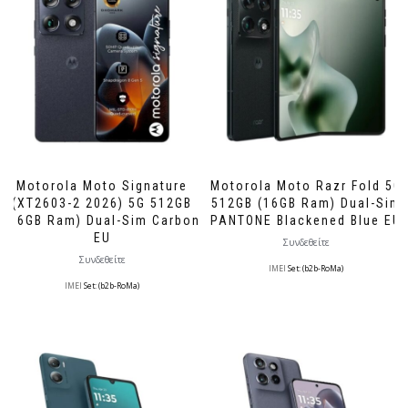
Motorola Moto Signature
Motorola Moto Razr Fold 5G
(XT2603-2 2026) 5G 512GB
512GB (16GB Ram) Dual-Sim
(16GB Ram) Dual-Sim Carbon
PANTONE Blackened Blue EU
EU
Συνδεθείτε
Συνδεθείτε
IMEI
Set: (b2b-RoMa)
IMEI
Set: (b2b-RoMa)