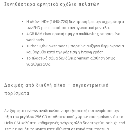
Συνηθέστερα αρνητικά σχόλια πελατών
Η οθόνη HD+ (1640×720) δεν προσφέρει την αιχμηρότητα
των FHD panel σε κάποια ανταγωνιστικά μοντέλα.
4 GB RAM είναι οριακή τιμή για multitasking σε ορισμένα
workloads.
Turbo/High‑Power mode μπορεί να αυξήσει θερμοκρασία
και θόρυβο κατά την φόρτιση ή έντονη χρήση.
Το πλαστικό σώμα δεν δίνει premium αίσθηση όπως
γυαλί/μέταλλο.
Δοκιμές από διεθνή sites — συγκεντρωτικά
πορίσματα
Ανεξάρτητα reviews αναδεικνύουν την εξαιρετική αυτονομία και την
αξία του μεγάλου 256 GB αποθηκευτικού χώρου· επισημαίνουν ότι το
Helio G81 καλύπτει καθημερινές ανάγκες αλλά δεν στοχεύει σε high‑end
gaming, και ότι το κινητό κατευθύνεται σε κοινό που προτιμά