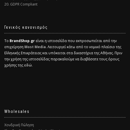
20. GDPR Compliant
Γενικός κανονισμός
Το
BrandShop.gr
είναι η ιστοσελίδα που εκπροσωπείται από την
επιχείρηση
Most Media
. Λειτουργεί κάτω από το νομικό πλαίσιο της
Ελληνικής Επικράτειας και υπόκειται στα δικαστήρια της Αθήνας. Πριν
την χρήση της ιστοσελίδας παρακαλούμε να διαβάσατε τους όρους
χρήσης της
εδώ.
Wholesales
Χονδρική Πώληση