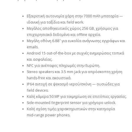
Εξαιρετική αυτονομία χάρη στην 7000 mAh μπαταρία —
ιδανική για ταξίδια και field work.
Μεγάλος αποθηκευτικός χώρος 256 GB, χρήσιμος για
επιχειρησιακά δεδομένα και offline αρχεία.
Μεγάλη οθόνη 6.88″ για ευκολία ανάγνωσης εγγράφων και
emails.
Android 15 out‑of‑the‑box με συχνές ενημερώσεις τοπικά
και ασφαλείας.
NFC για ανέπαφες πληρωμές στην Ευρώπη.
Stereo speakers και 3.5 mm jack για απρόσκοπτη χρήση
hands‑free και ακουστικά.
IP64 αντοχή σε ψεκασμό νερού/σκόνη — ουσιώδες για
field devices.
Καλή κάμερα 50 MP για τεκμηρίωση σε επιτόπιες εργασίες.
Side‑mounted fingerprint sensor για γρήγορο unlock.
Καλή σχέση τιμής‑χαρακτηριστικών στην κατηγορία
mid‑range power phones.