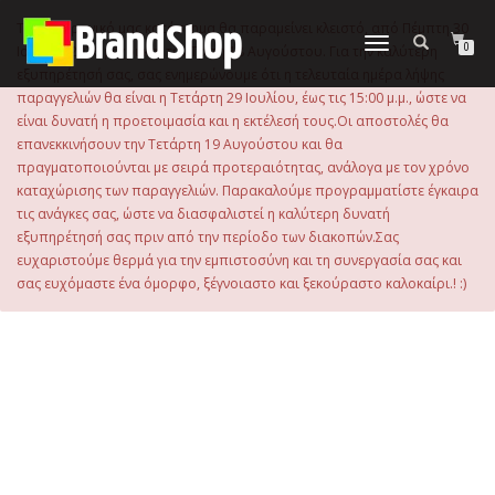
στο
περιεχόμενο
Το ηλεκτρονικό μας κατάστημα θα παραμείνει κλειστό, από Πέμπτη 30
Εναλλαγή
0
Ιουλίου 2026 μέχρι και την Τρίτη 18 Αυγούστου. Για την καλύτερη
πλοήγησης
εξυπηρέτησή σας, σας ενημερώνουμε ότι η τελευταία ημέρα λήψης
παραγγελιών θα είναι η Τετάρτη 29 Ιουλίου, έως τις 15:00 μ.μ., ώστε να
είναι δυνατή η προετοιμασία και η εκτέλεσή τους.Οι αποστολές θα
επανεκκινήσουν την Τετάρτη 19 Αυγούστου και θα
πραγματοποιούνται με σειρά προτεραιότητας, ανάλογα με τον χρόνο
καταχώρισης των παραγγελιών. Παρακαλούμε προγραμματίστε έγκαιρα
τις ανάγκες σας, ώστε να διασφαλιστεί η καλύτερη δυνατή
εξυπηρέτησή σας πριν από την περίοδο των διακοπών.Σας
ευχαριστούμε θερμά για την εμπιστοσύνη και τη συνεργασία σας και
σας ευχόμαστε ένα όμορφο, ξέγνοιαστο και ξεκούραστο καλοκαίρι.! :)