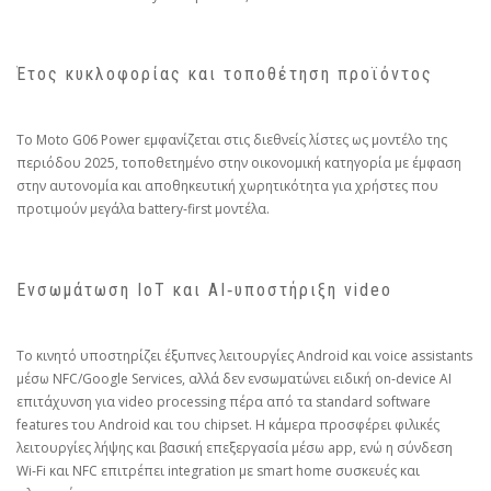
Έτος κυκλοφορίας και τοποθέτηση προϊόντος
Το Moto G06 Power εμφανίζεται στις διεθνείς λίστες ως μοντέλο της
περιόδου 2025, τοποθετημένο στην οικονομική κατηγορία με έμφαση
στην αυτονομία και αποθηκευτική χωρητικότητα για χρήστες που
προτιμούν μεγάλα battery‑first μοντέλα.
Ενσωμάτωση IoT και AI‑υποστήριξη video
Το κινητό υποστηρίζει έξυπνες λειτουργίες Android και voice assistants
μέσω NFC/Google Services, αλλά δεν ενσωματώνει ειδική on‑device AI
επιτάχυνση για video processing πέρα από τα standard software
features του Android και του chipset. Η κάμερα προσφέρει φιλικές
λειτουργίες λήψης και βασική επεξεργασία μέσω app, ενώ η σύνδεση
Wi‑Fi και NFC επιτρέπει integration με smart home συσκευές και