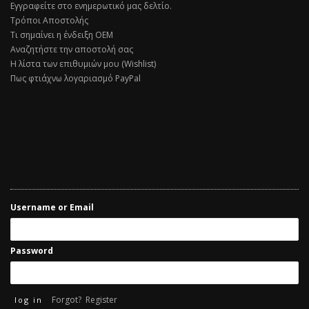
Εγγραφείτε στο ενημερωτικό μας δελτίο.
Τρόποι Αποστολής
Τι σημαίνει η ένδειξη ΟΕΜ
Αναζητήστε την αποστολή σας
Η λίστα των επιθυμιών μου (Wishlist)
Πως φτιάχνω λογαριασμό PayPal
Username or Email
Password
Forgot?
Register