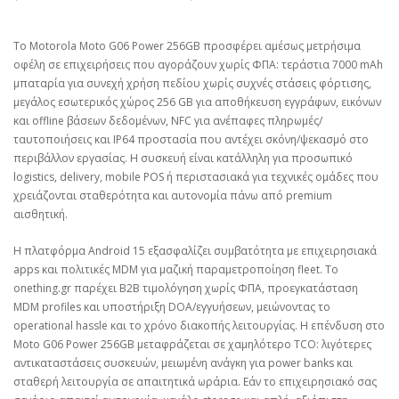
Το Motorola Moto G06 Power 256GB προσφέρει αμέσως μετρήσιμα
οφέλη σε επιχειρήσεις που αγοράζουν χωρίς ΦΠΑ: τεράστια 7000 mAh
μπαταρία για συνεχή χρήση πεδίου χωρίς συχνές στάσεις φόρτισης,
μεγάλος εσωτερικός χώρος 256 GB για αποθήκευση εγγράφων, εικόνων
και offline βάσεων δεδομένων, NFC για ανέπαφες πληρωμές/
ταυτοποιήσεις και IP64 προστασία που αντέχει σκόνη/ψεκασμό στο
περιβάλλον εργασίας. Η συσκευή είναι κατάλληλη για προσωπικό
logistics, delivery, mobile POS ή περιστασιακά για τεχνικές ομάδες που
χρειάζονται σταθερότητα και αυτονομία πάνω από premium
αισθητική.
Η πλατφόρμα Android 15 εξασφαλίζει συμβατότητα με επιχειρησιακά
apps και πολιτικές MDM για μαζική παραμετροποίηση fleet. Το
onething.gr παρέχει B2B τιμολόγηση χωρίς ΦΠΑ, προεγκατάσταση
MDM profiles και υποστήριξη DOA/εγγυήσεων, μειώνοντας το
operational hassle και το χρόνο διακοπής λειτουργίας. Η επένδυση στο
Moto G06 Power 256GB μεταφράζεται σε χαμηλότερο TCO: λιγότερες
αντικαταστάσεις συσκευών, μειωμένη ανάγκη για power banks και
σταθερή λειτουργία σε απαιτητικά ωράρια. Εάν το επιχειρησιακό σας