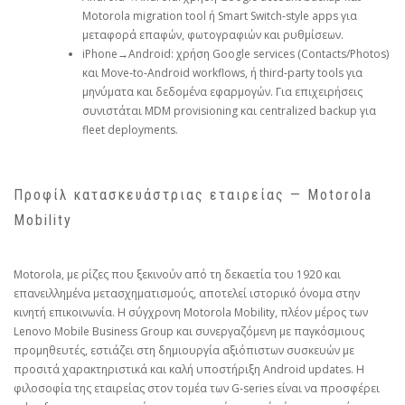
Motorola migration tool ή Smart Switch‑style apps για
μεταφορά επαφών, φωτογραφιών και ρυθμίσεων.
iPhone→Android: χρήση Google services (Contacts/Photos)
και Move‑to‑Android workflows, ή third‑party tools για
μηνύματα και δεδομένα εφαρμογών. Για επιχειρήσεις
συνιστάται MDM provisioning και centralized backup για
fleet deployments.
Προφίλ κατασκευάστριας εταιρείας — Motorola
Mobility
Motorola, με ρίζες που ξεκινούν από τη δεκαετία του 1920 και
επανειλλημένα μετασχηματισμούς, αποτελεί ιστορικό όνομα στην
κινητή επικοινωνία. Η σύγχρονη Motorola Mobility, πλέον μέρος των
Lenovo Mobile Business Group και συνεργαζόμενη με παγκόσμιους
προμηθευτές, εστιάζει στη δημιουργία αξιόπιστων συσκευών με
προσιτά χαρακτηριστικά και καλή υποστήριξη Android updates. Η
φιλοσοφία της εταιρείας στον τομέα των G‑series είναι να προσφέρει