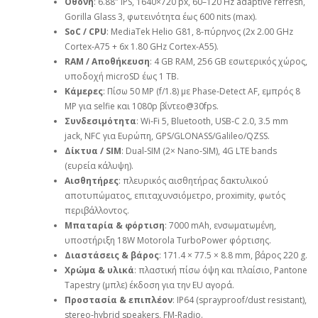
Οθόνη
: 6.88″ IPS, 1640×720 px, 60–120 Hz adaptive refresh,
Gorilla Glass 3, φωτεινότητα έως 600 nits (max).
SoC / CPU
: MediaTek Helio G81, 8‑πύρηνος (2x 2.00 GHz
Cortex‑A75 + 6x 1.80 GHz Cortex‑A55).
RAM / Αποθήκευση
: 4 GB RAM, 256 GB εσωτερικός χώρος,
υποδοχή microSD έως 1 TB.
Κάμερες
: Πίσω 50 MP (f/1.8) με Phase‑Detect AF, εμπρός 8
MP για selfie και 1080p βίντεο@30fps.
Συνδεσιμότητα
: Wi‑Fi 5, Bluetooth, USB‑C 2.0, 3.5 mm
jack, NFC για Ευρώπη, GPS/GLONASS/Galileo/QZSS.
Δίκτυα / SIM
: Dual‑SIM (2× Nano‑SIM), 4G LTE bands
(ευρεία κάλυψη).
Αισθητήρες
: πλευρικός αισθητήρας δακτυλικού
αποτυπώματος, επιταχυνσιόμετρο, proximity, φωτός
περιβάλλοντος.
Μπαταρία & φόρτιση
: 7000 mAh, ενσωματωμένη,
υποστήριξη 18W Motorola TurboPower φόρτισης.
Διαστάσεις & βάρος
: 171.4 × 77.5 × 8.8 mm, βάρος 220 g.
Χρώμα & υλικά
: πλαστική πίσω όψη και πλαίσιο, Pantone
Tapestry (μπλε) έκδοση για την EU αγορά.
Προστασία & επιπλέον
: IP64 (sprayproof/dust resistant),
stereo‑hybrid speakers, FM‑Radio.