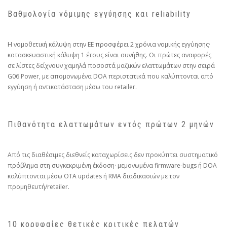
Βαθμολογία νόμιμης εγγύησης και reliability
Η νομοθετική κάλυψη στην ΕΕ προσφέρει 2 χρόνια νομικής εγγύησης·
κατασκευαστική κάλυψη 1 έτους είναι συνήθης. Οι πρώτες αναφορές
σε λίστες δείχνουν χαμηλά ποσοστά μαζικών ελαττωμάτων στην σειρά
G06 Power, με απομονωμένα DOA περιστατικά που καλύπτονται από
εγγύηση ή αντικατάσταση μέσω του retailer.
Πιθανότητα ελαττωμάτων εντός πρώτων 2 μηνών
Από τις διαθέσιμες διεθνείς καταχωρίσεις δεν προκύπτει συστηματικό
πρόβλημα στη συγκεκριμένη έκδοση· μεμονωμένα firmware‑bugs ή DOA
καλύπτονται μέσω OTA updates ή RMA διαδικασιών με τον
προμηθευτή/retailer.
10 κορυφαίες θετικές κριτικές πελατών