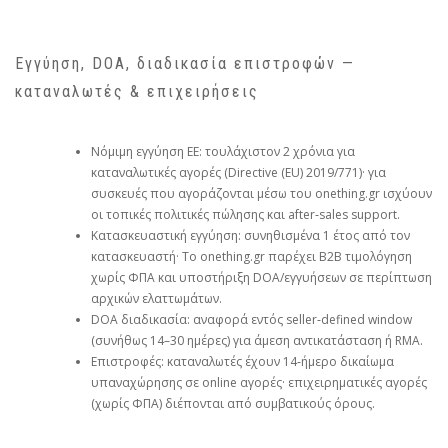
Εγγύηση, DOA, διαδικασία επιστροφών —
καταναλωτές & επιχειρήσεις
Νόμιμη εγγύηση ΕΕ: τουλάχιστον 2 χρόνια για
καταναλωτικές αγορές (Directive (EU) 2019/771)· για
συσκευές που αγοράζονται μέσω του onething.gr ισχύουν
οι τοπικές πολιτικές πώλησης και after‑sales support.
Κατασκευαστική εγγύηση: συνηθισμένα 1 έτος από τον
κατασκευαστή· Το onething.gr παρέχει B2B τιμολόγηση
χωρίς ΦΠΑ και υποστήριξη DOA/εγγυήσεων σε περίπτωση
αρχικών ελαττωμάτων.
DOA διαδικασία: αναφορά εντός seller‑defined window
(συνήθως 14–30 ημέρες) για άμεση αντικατάσταση ή RMA.
Επιστροφές: καταναλωτές έχουν 14‑ήμερο δικαίωμα
υπαναχώρησης σε online αγορές· επιχειρηματικές αγορές
(χωρίς ΦΠΑ) διέπονται από συμβατικούς όρους.