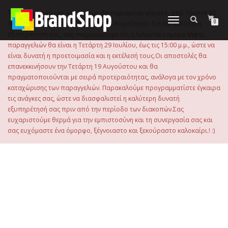
στο
περιεχόμενο
Το ηλεκτρονικό μας κατάστημα θα παραμείνει κλειστό, από Πέμπτη 30
Εναλλαγή
0
Ιουλίου 2026 μέχρι και την Τρίτη 18 Αυγούστου. Για την καλύτερη
πλοήγησης
εξυπηρέτησή σας, σας ενημερώνουμε ότι η τελευταία ημέρα λήψης
παραγγελιών θα είναι η Τετάρτη 29 Ιουλίου, έως τις 15:00 μ.μ., ώστε να
είναι δυνατή η προετοιμασία και η εκτέλεσή τους.Οι αποστολές θα
επανεκκινήσουν την Τετάρτη 19 Αυγούστου και θα
πραγματοποιούνται με σειρά προτεραιότητας, ανάλογα με τον χρόνο
καταχώρισης των παραγγελιών. Παρακαλούμε προγραμματίστε έγκαιρα
τις ανάγκες σας, ώστε να διασφαλιστεί η καλύτερη δυνατή
εξυπηρέτησή σας πριν από την περίοδο των διακοπών.Σας
ευχαριστούμε θερμά για την εμπιστοσύνη και τη συνεργασία σας και
σας ευχόμαστε ένα όμορφο, ξέγνοιαστο και ξεκούραστο καλοκαίρι.! :)