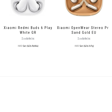
Xiaomi Redmi Buds 6 Play
Xiaomi OpenWear Stereo Pro
White GR
Sand Gold EU
Συνδεθείτε
Συνδεθείτε
IMEI
Set: (b2b-RoMa)
IMEI
Set: (b2b-XiFq)