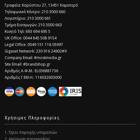
Γραφεία: Καρύστου 27, 13451 Καματερό
Τηλεφωνικό Κέντρο: 210 3000 660
Λογιστήριο: 210 3000 661
Τμήμα Εισαγωγών: 210 3000 663
Κινητό Τηλ: 693 694 695 5
​UK Office: 0044 845 508 9154
Legal Office: 0049 151 118 05997
Gigaset Network: 230 916 24902#9
Company Email: #mostmedia.gr
Site Email: #brandshop.gr
Αριθμός Α.Φ.Μ.: EL036881736
Αριθμός Γ.ΕΜ.Η.: 116032603000
Χρήσιμες Πληροφορίες
1. Όροι παροχής υπηρεσιών
2. Ακύρωση παραγγελίας