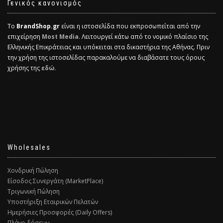
Γενικός κανονισμός
Το
BrandShop.gr
είναι η ιστοσελίδα που εκπροσωπείται από την
επιχείρηση
Most Media
. Λειτουργεί κάτω από το νομικό πλαίσιο της
Ελληνικής Επικράτειας και υπόκειται στα δικαστήρια της Αθήνας. Πριν
την χρήση της ιστοσελίδας παρακαλούμε να διαβάσατε τους όρους
χρήσης της
εδώ.
Wholesales
Χονδρική Πώληση
Είσοδος Συνεργάτη (MarketPlace)
Τριγωνική Πώληση
Υποστήριξη Εταιρικών Πελατών
Ημερήσιες Προσφορές (Daily Offers)
Πλάνο δόσεων