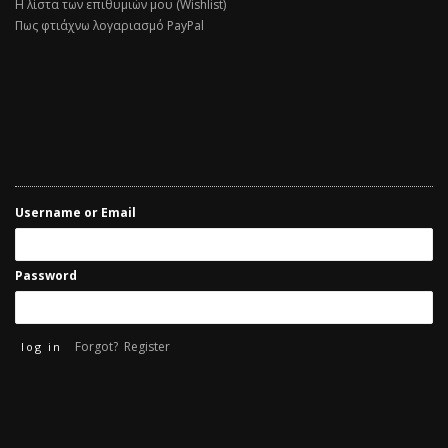
Η λίστα των επιθυμιών μου (Wishlist)
Πως φτιάχνω λογαριασμό PayPal
Username or Email
Password
Forgot?
Register