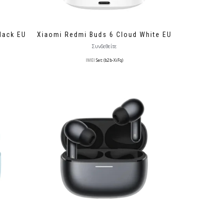
lack EU
Xiaomi Redmi Buds 6 Cloud White EU
Συνδεθείτε
IMEI
Set: (b2b-XiFq)