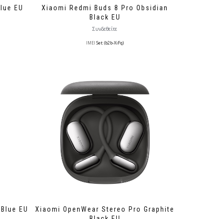
Blue EU
Xiaomi Redmi Buds 8 Pro Obsidian
Black EU
Συνδεθείτε
IMEI
Set: (b2b-XiFq)
 Blue EU
Xiaomi OpenWear Stereo Pro Graphite
Black EU