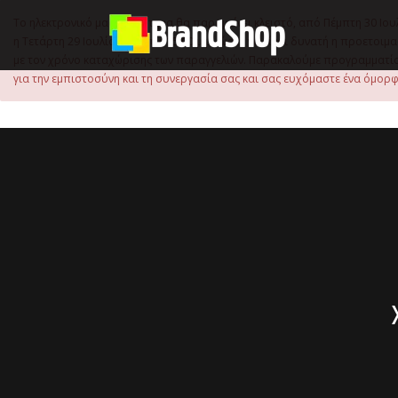
στο
περιεχόμενο
Το ηλεκτρονικό μας κατάστημα θα παραμείνει κλειστό, από Πέμπτη 30 Ιου
η Τετάρτη 29 Ιουλίου, έως τις 15:00 μ.μ., ώστε να είναι δυνατή η προετ
με τον χρόνο καταχώρισης των παραγγελιών. Παρακαλούμε προγραμματίστ
για την εμπιστοσύνη και τη συνεργασία σας και σας ευχόμαστε ένα όμορφο