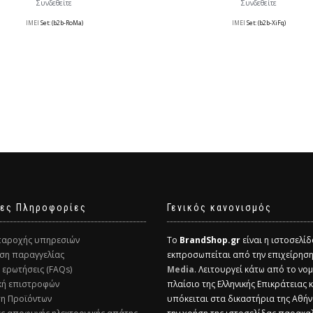
Συνδεθείτε
Συνδεθείτε
IMEI
Set: (b2b-RoMa)
IMEI
Set: (b2b-XiFq)
ες Πληροφορίες
Γενικός κανονισμός
παροχής υπηρεσιών
Το
BrandShop.gr
είναι η ιστοσελί
ση παραγγελίας
εκπροσωπείται από την επιχείρησ
ς ερωτήσεις (FAQs)
Media
. Λειτουργεί κάτω από το νομ
ική επιστροφών
πλαίσιο της Ελληνικής Επικράτειας 
ση Προϊόντων
υπόκειται στα δικαστήρια της Αθήν