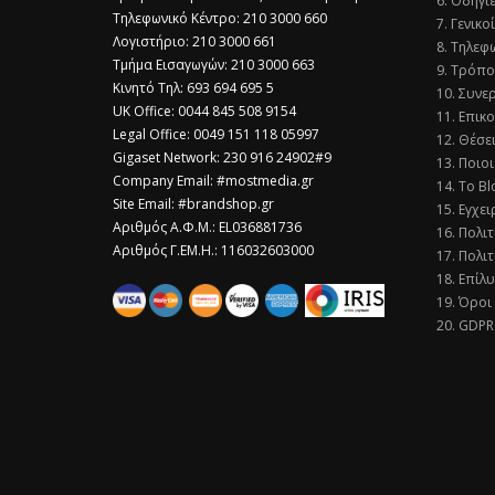
6. Οδηγί
Τηλεφωνικό Κέντρο: 210 3000 660
7. Γενικο
Λογιστήριο: 210 3000 661
8. Τηλεφ
Τμήμα Εισαγωγών: 210 3000 663
9. Τρόπο
Κινητό Τηλ: 693 694 695 5
10. Συνε
​UK Office: 0044 845 508 9154
11. Επικ
Legal Office: 0049 151 118 05997
12. Θέσε
Gigaset Network: 230 916 24902#9
13. Ποιοι
Company Email: #mostmedia.gr
14. Το Bl
Site Email: #brandshop.gr
15. Εγχει
Αριθμός Α.Φ.Μ.: EL036881736
16. Πολι
Αριθμός Γ.ΕΜ.Η.: 116032603000
17. Πολιτ
18. Επίλ
19. Όροι
20. GDPR