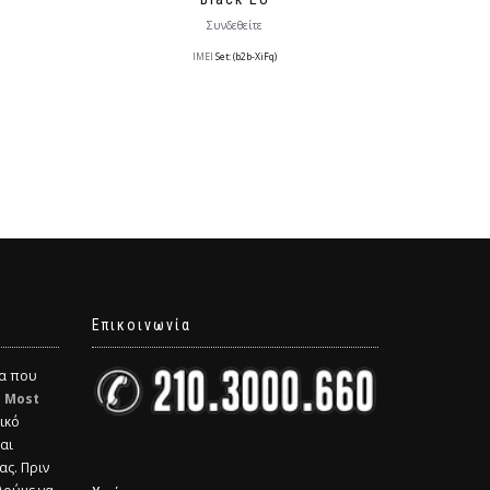
Συνδεθείτε
IMEI
Set: (b2b-XiFq)
Επικοινωνία
δα που
η
Most
ικό
και
ας. Πριν