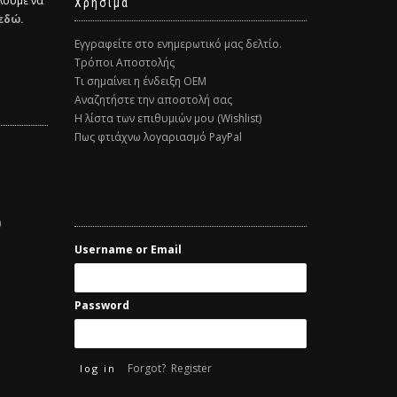
λούμε να
Χρήσιμα
εδώ.
Εγγραφείτε στο ενημερωτικό μας δελτίο.
Τρόποι Αποστολής
Τι σημαίνει η ένδειξη ΟΕΜ
Αναζητήστε την αποστολή σας
Η λίστα των επιθυμιών μου (Wishlist)
Πως φτιάχνω λογαριασμό PayPal
)
Username or Email
Password
Forgot?
Register