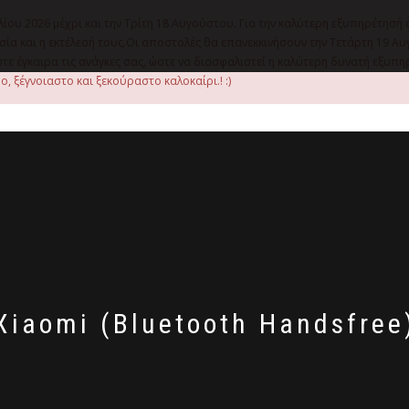
λίου 2026 μέχρι και την Τρίτη 18 Αυγούστου. Για την καλύτερη εξυπηρέτησή 
οιμασία και η εκτέλεσή τους.Οι αποστολές θα επανεκκινήσουν την Τετάρτη 1
ε έγκαιρα τις ανάγκες σας, ώστε να διασφαλιστεί η καλύτερη δυνατή εξυπ
, ξέγνοιαστο και ξεκούραστο καλοκαίρι.! :)
Xiaomi (Bluetooth Handsfree