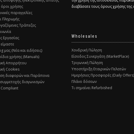
ες αποφυγής ηλεκτρονικής απάτης
την χρήση της ιστοσελίδας παρακα
ί όροι χρήσης
διαβάσατε τους όρους χρήσης της
ωνικές παραγγελίες
ι Πληρωμής
ργαζόμενες Τράπεζες
οινωνία
Wholesales
ις Εργασίας
 είμαστε
Χονδρική Πώληση
og μας (Νέα και ειδήσεις)
Είσοδος Συνεργάτη (MarketPlace)
ρίδια χρήσης (Manuals)
Τριγωνική Πώληση
τική Απορρήτου
Υποστήριξη Εταιρικών Πελατών
ική Cookies
Ημερήσιες Προσφορές (Daily Offers
υση διαφορών και Παράπονα
Πλάνο δόσεων
 συμμετοχής διαγωνισμών
Τι σημαίνει Refurbished
 Compliant