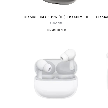
Xiaomi Buds 5 Pro (BT) Titanium EU
Xiaomi
Συνδεθείτε
IMEI
Set: (b2b-XiFq)