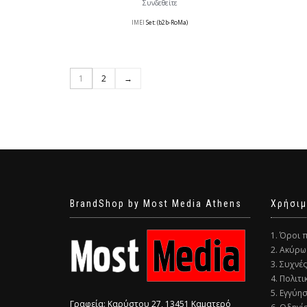
Συνδεθείτε
IMEI
Set: (b2b-RoMa)
1
2
→
BrandShop by Most Media Athens
Χρήσιμ
1. Όροι 
2. Ακύρω
3. Συχνέ
4. Πολιτ
5. Εγγύη
Γραφεία: Καρύστου 27, 13451 Καματερό