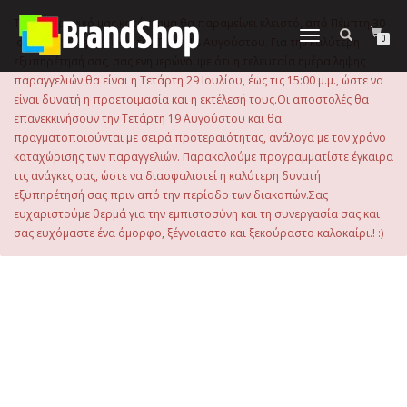
στο
περιεχόμενο
Το ηλεκτρονικό μας κατάστημα θα παραμείνει κλειστό, από Πέμπτη 30
Εναλλαγή
0
Ιουλίου 2026 μέχρι και την Τρίτη 18 Αυγούστου. Για την καλύτερη
πλοήγησης
εξυπηρέτησή σας, σας ενημερώνουμε ότι η τελευταία ημέρα λήψης
παραγγελιών θα είναι η Τετάρτη 29 Ιουλίου, έως τις 15:00 μ.μ., ώστε να
είναι δυνατή η προετοιμασία και η εκτέλεσή τους.Οι αποστολές θα
επανεκκινήσουν την Τετάρτη 19 Αυγούστου και θα
πραγματοποιούνται με σειρά προτεραιότητας, ανάλογα με τον χρόνο
καταχώρισης των παραγγελιών. Παρακαλούμε προγραμματίστε έγκαιρα
τις ανάγκες σας, ώστε να διασφαλιστεί η καλύτερη δυνατή
εξυπηρέτησή σας πριν από την περίοδο των διακοπών.Σας
ευχαριστούμε θερμά για την εμπιστοσύνη και τη συνεργασία σας και
σας ευχόμαστε ένα όμορφο, ξέγνοιαστο και ξεκούραστο καλοκαίρι.! :)