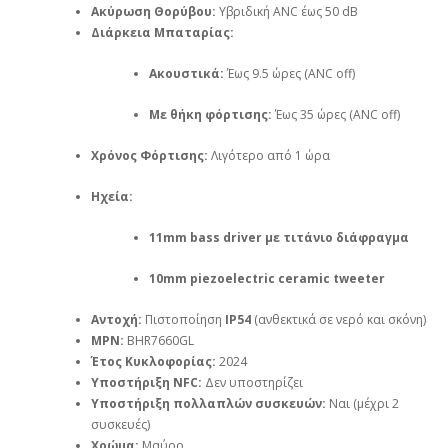
Ακύρωση Θορύβου:
Υβριδική ANC έως 50 dB
Διάρκεια Μπαταρίας:
Ακουστικά:
Έως 9.5 ώρες (ANC off)
Με θήκη φόρτισης:
Έως 35 ώρες (ANC off)
Χρόνος Φόρτισης:
Λιγότερο από 1 ώρα
Ηχεία:
11mm bass driver με τιτάνιο διάφραγμα
10mm piezoelectric ceramic tweeter
Αντοχή:
Πιστοποίηση
IP54
(ανθεκτικά σε νερό και σκόνη)
MPN:
BHR7660GL
Έτος Κυκλοφορίας:
2024
Υποστήριξη NFC:
Δεν υποστηρίζει
Υποστήριξη πολλαπλών συσκευών:
Ναι (μέχρι 2
συσκευές)
Χρώμα:
Μαύρο