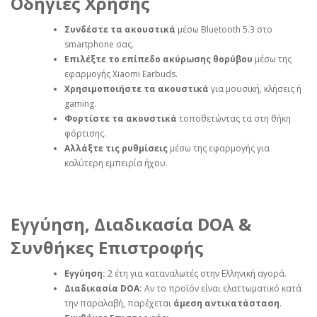
Οδηγίες Χρήσης
Συνδέστε τα ακουστικά
μέσω Bluetooth 5.3 στο
smartphone σας.
Επιλέξτε το επίπεδο ακύρωσης θορύβου
μέσω της
εφαρμογής Xiaomi Earbuds.
Χρησιμοποιήστε τα ακουστικά
για μουσική, κλήσεις ή
gaming.
Φορτίστε τα ακουστικά
τοποθετώντας τα στη θήκη
φόρτισης.
Αλλάξτε τις ρυθμίσεις
μέσω της εφαρμογής για
καλύτερη εμπειρία ήχου.
Εγγύηση, Διαδικασία DOA &
Συνθήκες Επιστροφής
Εγγύηση:
2 έτη για καταναλωτές στην Ελληνική αγορά.
Διαδικασία DOA:
Αν το προϊόν είναι ελαττωματικό κατά
την παραλαβή, παρέχεται
άμεση αντικατάσταση
.