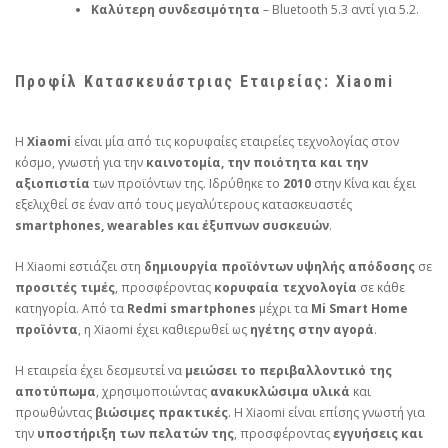
Καλύτερη συνδεσιμότητα
– Bluetooth 5.3 αντί για 5.2.
Προφίλ Κατασκευάστριας Εταιρείας: Xiaomi
Η
Xiaomi
είναι μία από τις κορυφαίες εταιρείες τεχνολογίας στον
κόσμο, γνωστή για την
καινοτομία, την ποιότητα και την
αξιοπιστία
των προϊόντων της. Ιδρύθηκε το
2010
στην Κίνα και έχει
εξελιχθεί σε έναν από τους μεγαλύτερους κατασκευαστές
smartphones, wearables και έξυπνων συσκευών
.
Η Xiaomi εστιάζει στη
δημιουργία προϊόντων υψηλής απόδοσης
σε
προσιτές τιμές
, προσφέροντας
κορυφαία τεχνολογία
σε κάθε
κατηγορία. Από τα
Redmi smartphones
μέχρι τα
Mi Smart Home
προϊόντα
, η Xiaomi έχει καθιερωθεί ως
ηγέτης στην αγορά
.
Η εταιρεία έχει δεσμευτεί να
μειώσει το περιβαλλοντικό της
αποτύπωμα
, χρησιμοποιώντας
ανακυκλώσιμα υλικά
και
προωθώντας
βιώσιμες πρακτικές
. Η Xiaomi είναι επίσης γνωστή για
την
υποστήριξη των πελατών της
, προσφέροντας
εγγυήσεις και