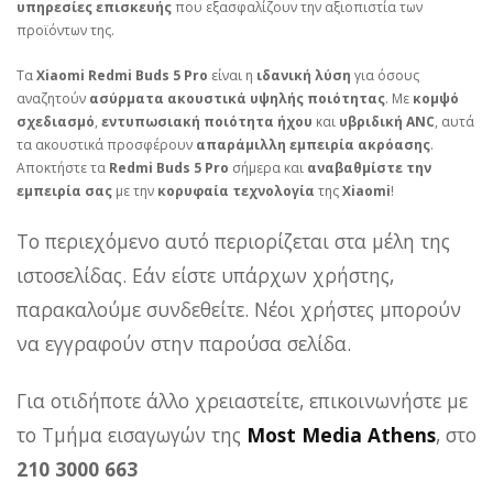
υπηρεσίες επισκευής
που εξασφαλίζουν την αξιοπιστία των
προϊόντων της.
Τα
Xiaomi Redmi Buds 5 Pro
είναι η
ιδανική λύση
για όσους
αναζητούν
ασύρματα ακουστικά υψηλής ποιότητας
. Με
κομψό
σχεδιασμό
,
εντυπωσιακή ποιότητα ήχου
και
υβριδική ANC
, αυτά
τα ακουστικά προσφέρουν
απαράμιλλη εμπειρία ακρόασης
.
Αποκτήστε τα
Redmi Buds 5 Pro
σήμερα και
αναβαθμίστε την
εμπειρία σας
με την
κορυφαία τεχνολογία
της
Xiaomi
!
Το περιεχόμενο αυτό περιορίζεται στα μέλη της
ιστοσελίδας. Εάν είστε υπάρχων χρήστης,
παρακαλούμε συνδεθείτε. Νέοι χρήστες μπορούν
να εγγραφούν στην παρούσα σελίδα.
Για οτιδήποτε άλλο χρειαστείτε, επικοινωνήστε με
το Τμήμα εισαγωγών της
Most Media Athens
, στο
210 3000 663