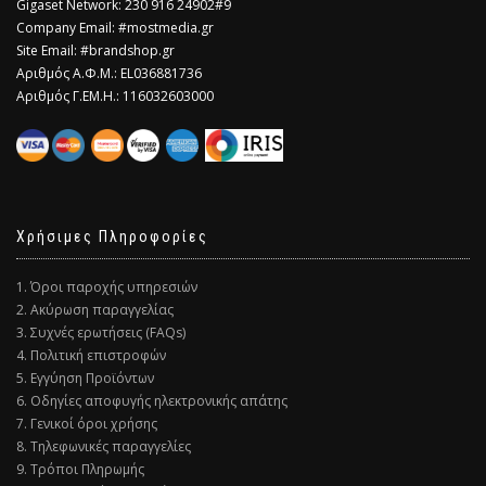
Gigaset Network: 230 916 24902#9
Company Email: #mostmedia.gr
Site Email: #brandshop.gr
Αριθμός Α.Φ.Μ.: EL036881736
Αριθμός Γ.ΕΜ.Η.: 116032603000
Χρήσιμες Πληροφορίες
1. Όροι παροχής υπηρεσιών
2. Ακύρωση παραγγελίας
3. Συχνές ερωτήσεις (FAQs)
4. Πολιτική επιστροφών
5. Εγγύηση Προϊόντων
6. Οδηγίες αποφυγής ηλεκτρονικής απάτης
7. Γενικοί όροι χρήσης
8. Τηλεφωνικές παραγγελίες
9. Τρόποι Πληρωμής