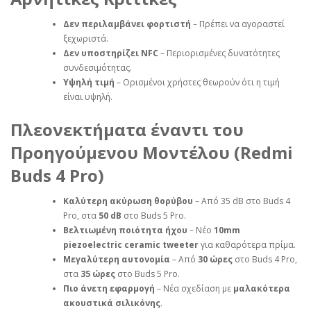
Δεν περιλαμβάνει φορτιστή
– Πρέπει να αγοραστεί
ξεχωριστά.
Δεν υποστηρίζει NFC
– Περιορισμένες δυνατότητες
συνδεσιμότητας.
Υψηλή τιμή
– Ορισμένοι χρήστες θεωρούν ότι η τιμή
είναι υψηλή.
Πλεονεκτήματα έναντι του
Προηγούμενου Μοντέλου (Redmi
Buds 4 Pro)
Καλύτερη ακύρωση θορύβου
– Από 35 dB στο Buds 4
Pro, στα
50 dB
στο Buds 5 Pro.
Βελτιωμένη ποιότητα ήχου
– Νέο
10mm
piezoelectric ceramic tweeter
για καθαρότερα πρίμα.
Μεγαλύτερη αυτονομία
– Από
30 ώρες
στο Buds 4 Pro,
στα
35 ώρες
στο Buds 5 Pro.
Πιο άνετη εφαρμογή
– Νέα σχεδίαση με
μαλακότερα
ακουστικά σιλικόνης
.