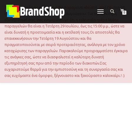
στο
περιεχόμενο
Το ηλεκτρονικό μας κατάστημα θα παραμείνει κλειστό, από Πέμπτη 30
Εναλλαγή
0
Ιουλίου 2026 μέχρι και την Τρίτη 18 Αυγούστου. Για την καλύτερη
πλοήγησης
εξυπηρέτησή σας, σας ενημερώνουμε ότι η τελευταία ημέρα λήψης
παραγγελιών θα είναι η Τετάρτη 29 Ιουλίου, έως τις 15:00 μ.μ., ώστε να
είναι δυνατή η προετοιμασία και η εκτέλεσή τους.Οι αποστολές θα
επανεκκινήσουν την Τετάρτη 19 Αυγούστου και θα
πραγματοποιούνται με σειρά προτεραιότητας, ανάλογα με τον χρόνο
καταχώρισης των παραγγελιών. Παρακαλούμε προγραμματίστε έγκαιρα
τις ανάγκες σας, ώστε να διασφαλιστεί η καλύτερη δυνατή
εξυπηρέτησή σας πριν από την περίοδο των διακοπών.Σας
ευχαριστούμε θερμά για την εμπιστοσύνη και τη συνεργασία σας και
σας ευχόμαστε ένα όμορφο, ξέγνοιαστο και ξεκούραστο καλοκαίρι.! :)