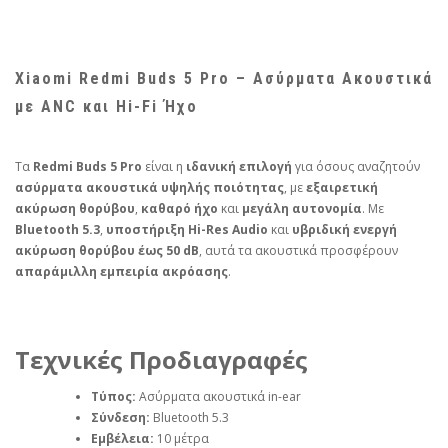
Xiaomi Redmi Buds 5 Pro – Ασύρματα Ακουστικά
με ANC και Hi-Fi Ήχο
Τα
Redmi Buds 5 Pro
είναι η
ιδανική επιλογή
για όσους αναζητούν
ασύρματα ακουστικά υψηλής ποιότητας
, με
εξαιρετική
ακύρωση θορύβου
,
καθαρό ήχο
και
μεγάλη αυτονομία
. Με
Bluetooth 5.3
,
υποστήριξη Hi-Res Audio
και
υβριδική ενεργή
ακύρωση θορύβου έως 50 dB
, αυτά τα ακουστικά προσφέρουν
απαράμιλλη εμπειρία ακρόασης
.
Τεχνικές Προδιαγραφές
Τύπος:
Ασύρματα ακουστικά in-ear
Σύνδεση:
Bluetooth 5.3
Εμβέλεια:
10 μέτρα