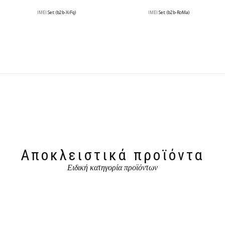
IMEI
Set: (b2b-XiFq)
IMEI
Set: (b2b-RoMa)
Αποκλειστικά προϊόντα
Ειδική κατηγορία προϊόντων