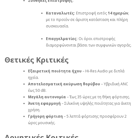
Συνθήκες Επιστροφής:
Καταναλωτές:
Επιστροφή εντός
14 ημερών
,
με το προϊόν σε άριστη κατάσταση και πλήρη
συσκευασία.
Επαγγελματίες:
Οι όροι επιστροφής
διαμορφώνονται βάσει των συμφωνιών αγοράς.
Θετικές Κριτικές
Εξαιρετική ποιότητα ήχου
– Hi-Res Audio με διπλά
ηχεία.
Αποτελεσματική ακύρωση θορύβου
– Υβριδική ANC
έως 50 dB.
Μεγάλη αυτονομία
– Έως 35 ώρες με τη θήκη φόρτισης.
Άνετη εφαρμογή
– Σιλικόνη υψηλής ποιότητας για άνετη
χρήση.
Γρήγορη φόρτιση
– 5 λεπτά φόρτισης προσφέρουν 2
ώρες μουσικής.
Αρνητικές Κριτικές