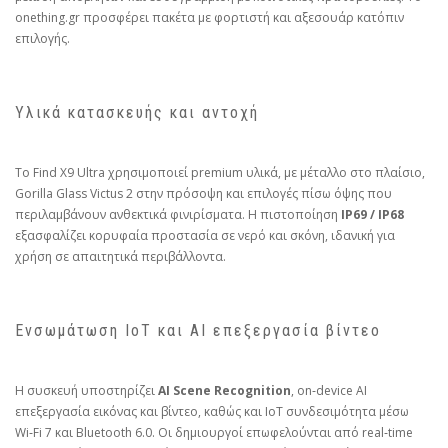
onething.gr προσφέρει πακέτα με φορτιστή και αξεσουάρ κατόπιν
επιλογής.
Υλικά κατασκευής και αντοχή
Το Find X9 Ultra χρησιμοποιεί premium υλικά, με μέταλλο στο πλαίσιο,
Gorilla Glass Victus 2 στην πρόσοψη και επιλογές πίσω όψης που
περιλαμβάνουν ανθεκτικά φινιρίσματα. Η πιστοποίηση
IP69 / IP68
εξασφαλίζει κορυφαία προστασία σε νερό και σκόνη, ιδανική για
χρήση σε απαιτητικά περιβάλλοντα.
Ενσωμάτωση IoT και AI επεξεργασία βίντεο
Η συσκευή υποστηρίζει
AI Scene Recognition
, on‑device AI
επεξεργασία εικόνας και βίντεο, καθώς και IoT συνδεσιμότητα μέσω
Wi‑Fi 7 και Bluetooth 6.0. Οι δημιουργοί επωφελούνται από real‑time