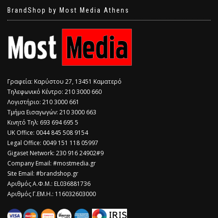
BrandShop by Most Media Athens
Γραφεία: Καρύστου 27, 13451 Καματερό
Τηλεφωνικό Κέντρο: 210 3000 660
Λογιστήριο: 210 3000 661
Τμήμα Εισαγωγών: 210 3000 663
Κινητό Τηλ: 693 694 695 5
​UK Office: 0044 845 508 9154
Legal Office: 0049 151 118 05997
Gigaset Network: 230 916 24902#9
Company Email: #mostmedia.gr
Site Email: #brandshop.gr
Αριθμός Α.Φ.Μ.: EL036881736
Αριθμός Γ.ΕΜ.Η.: 116032603000