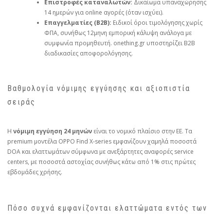
Επιστροφές καταναλωτών:
Δικαίωμα υπαναχώρησης
14 ημερών για online αγορές (όταν ισχύει).
Επαγγελματίες (B2B):
Ειδικοί όροι τιμολόγησης χωρίς
ΦΠΑ, συνήθως 12μηνη εμπορική κάλυψη ανάλογα με
συμφωνία προμηθευτή. onething.gr υποστηρίζει B2B
διαδικασίες αποφορολόγησης.
Βαθμολογία νόμιμης εγγύησης και αξιοπιστία
σειράς
Η
νόμιμη εγγύηση 24 μηνών
είναι το νομικό πλαίσιο στην ΕΕ. Τα
premium μοντέλα OPPO Find X‑series εμφανίζουν χαμηλά ποσοστά
DOA και ελαττωμάτων σύμφωνα με ανεξάρτητες αναφορές service
centers, με ποσοστά αστοχίας συνήθως κάτω από 1% στις πρώτες
εβδομάδες χρήσης.
Πόσο συχνά εμφανίζονται ελαττώματα εντός των