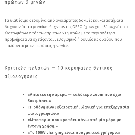
πρώτων 2 μηνών
Τα διαθέσιμα δεδομένα από ανεξάρτητες δοκιμές και καταστήματα
δείχνουν ότι τα premium flagships της OPPO έχουν χαμηλή συχνότητα
ελαττωμάτων εντός των πρώτων 60 ημερών, με τα περισσότερα
προβλήματα να σχετίζονται με λογισμικό ή ρυθμίσεις δικτύου που
επιλύονται με ενημερώσεις ή service.
Κριτικές πελατών — 10 κορυφαίες θετικές
αξιολογήσεις
«Απίστευτη κάμερα — καλύτερο zoom που έχω
δοκιμάσει.»
«Η οθόνη είναι εξαιρετική, ιδανική για επεξεργασία
φωτογραφιών.»
«Μπαταρία που κρατάει πάνω από μία μέρα με
έντονη χρήση.»
«Το 100W charging είναι πραγματικά γρήγορο.»