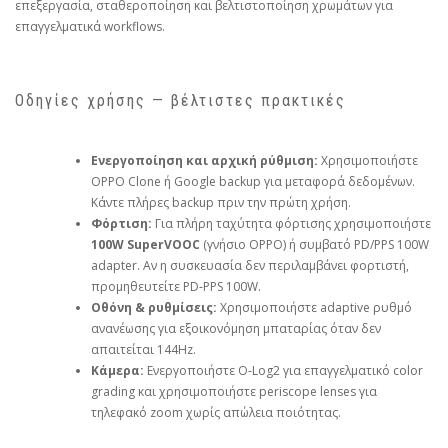
επεξεργασία, σταθεροποίηση και βελτιστοποίηση χρωμάτων για
επαγγελματικά workflows.
Οδηγίες χρήσης — βέλτιστες πρακτικές
Ενεργοποίηση και αρχική ρύθμιση:
Χρησιμοποιήστε
OPPO Clone ή Google backup για μεταφορά δεδομένων.
Κάντε πλήρες backup πριν την πρώτη χρήση.
Φόρτιση:
Για πλήρη ταχύτητα φόρτισης χρησιμοποιήστε
100W SuperVOOC
(γνήσιο OPPO) ή συμβατό PD/PPS 100W
adapter. Αν η συσκευασία δεν περιλαμβάνει φορτιστή,
προμηθευτείτε PD‑PPS 100W.
Οθόνη & ρυθμίσεις:
Χρησιμοποιήστε adaptive ρυθμό
ανανέωσης για εξοικονόμηση μπαταρίας όταν δεν
απαιτείται 144Hz.
Κάμερα:
Ενεργοποιήστε O‑Log2 για επαγγελματικό color
grading και χρησιμοποιήστε periscope lenses για
τηλεφακό zoom χωρίς απώλεια ποιότητας.