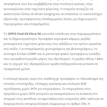
smartphone που δεν συμβιβάζεται στην ποιότητα εικόνας, στην
αυτονομία και στην ταχύτητα φόρτισης. Η εταιρεία συνεχίζει να
αναπτύσσει λύσεις AI‑driven imaging και να επεκτείνει το οικοσύστημα
αξεσουάρ, προσφέροντας ολοκληρωμένες λύσεις για δημιουργούς
περιεχομένου και επαγγελματίες.
Το
OPPO Find X9 Ultra 5G
αποτελεί επένδυση στην παραγωγικότητα
και τη δημιουργικότητα. Προσφέρει κορυφαία κάμερα, μεγάλη
μπαταρία και ταχύτητες φόρτισης που αλλάζουν τον τρόπο εργασίας
στο πεδίο. Για επαγγελματίες φωτογράφους και βιντεογράφους, το
σύστημα διπλών 200MP και οι periscope φακοί προσφέρουν ευελιξία
που αντικαθιστά μεγάλο μέρος του εξοπλισμού. Η μεγάλη οθόνη 144Hz
και το ισχυρό SoC εξασφαλίζουν ομαλή επεξεργασία και preview σε
πραγματικό χρόνο.
Η επιλογή αγοράς τώρα στο onething.gr προσφέρει το πλεονέκτημα της
τοπικής υποστήριξης, επίσημης εγγύησης και επιλογών B2B
τιμολόγησης χωρίς ΦΠΑ για επιχειρήσεις. Οι επιχειρήσεις που
αγοράζουν χωρίς ΦΠΑ μπορούν να ενσωματώσουν τη συσκευή στο
εταιρικό τους workflow, να εκμεταλλευτούν υπηρεσίες after‑sales και να
διαχειριστούν αποφορολόγηση σύμφωνα με το άρθρο 39α. Η