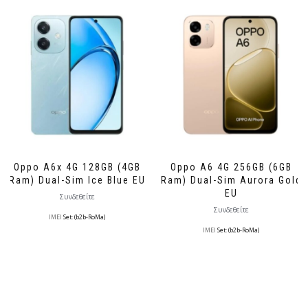
Oppo A6x 4G 128GB (4GB
Oppo A6 4G 256GB (6GB
Ram) Dual-Sim Ice Blue EU
Ram) Dual-Sim Aurora Gold
EU
Συνδεθείτε
Συνδεθείτε
IMEI
Set: (b2b-RoMa)
IMEI
Set: (b2b-RoMa)