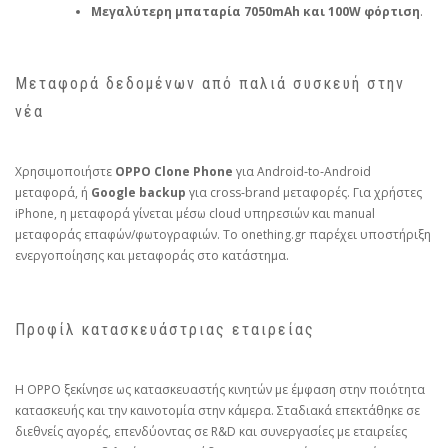
Μεγαλύτερη μπαταρία 7050mAh και 100W φόρτιση
.
Μεταφορά δεδομένων από παλιά συσκευή στην
νέα
Χρησιμοποιήστε
OPPO Clone Phone
για Android‑to‑Android
μεταφορά, ή
Google backup
για cross‑brand μεταφορές. Για χρήστες
iPhone, η μεταφορά γίνεται μέσω cloud υπηρεσιών και manual
μεταφοράς επαφών/φωτογραφιών. Το onething.gr παρέχει υποστήριξη
ενεργοποίησης και μεταφοράς στο κατάστημα.
Προφίλ κατασκευάστριας εταιρείας
Η OPPO ξεκίνησε ως κατασκευαστής κινητών με έμφαση στην ποιότητα
κατασκευής και την καινοτομία στην κάμερα. Σταδιακά επεκτάθηκε σε
διεθνείς αγορές, επενδύοντας σε R&D και συνεργασίες με εταιρείες