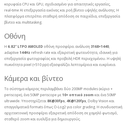
κορυφαία CPU και GPU, σχεδιασμένο για απαιτητικές εργασίες,
real‑time AI επεξεργασία εικόνας και ροή βίντεο υψηλής ανάλυσης. Η
πλατφόρμα επιτρέπει σταθερή απόδοση σε παιχνίδια, επεξεργασία
βίντεο και multitasking.
Οθόνη
Η
6.82″ LTPO AMOLED
οθόνη προσφέρει ανάλυση
3168×1440
,
adaptive
144Hz
refresh rate και εξαιρετική φωτεινότητα, ιδανική για
επεξεργασία φωτογραφίας και προβολή HDR περιεχομένου. Η υψηλή
πυκνότητα pixel (≈510 ppi) εξασφαλίζει λεπτομέρεια και ευκρίνεια.
Κάμερα και βίντεο
Το σύστημα κάμερας περιλαμβάνει δύο 200MP modules (κύριο +
periscope), ένα 50MP periscope με
10× οπτικό zoom
και ένα 50MP
ultrawide. Υποστηρίζεται
8K@30fps
,
4K@120fps
, Dolby Vision και
επαγγελματικά formats όπως O‑Log2 για color grading. Η συνδυαστική
αρχιτεκτονική προσφέρει εξαιρετική απόδοση σε χαμηλό φωτισμό,
σταθερό zoom και ευελιξία για δημιουργούς.