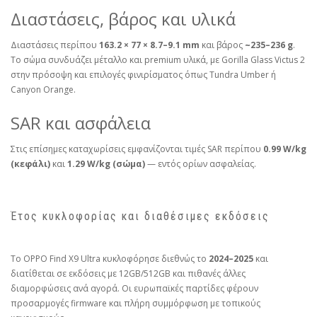
Διαστάσεις, βάρος και υλικά
Διαστάσεις περίπου
163.2 × 77 × 8.7–9.1 mm
και βάρος
~235–236 g
.
Το σώμα συνδυάζει μέταλλο και premium υλικά, με Gorilla Glass Victus 2
στην πρόσοψη και επιλογές φινιρίσματος όπως Tundra Umber ή
Canyon Orange.
SAR και ασφάλεια
Στις επίσημες καταχωρίσεις εμφανίζονται τιμές SAR περίπου
0.99 W/kg
(κεφάλι)
και
1.29 W/kg (σώμα)
— εντός ορίων ασφαλείας.
Έτος κυκλοφορίας και διαθέσιμες εκδόσεις
Το OPPO Find X9 Ultra κυκλοφόρησε διεθνώς το
2024–2025
και
διατίθεται σε εκδόσεις με 12GB/512GB και πιθανές άλλες
διαμορφώσεις ανά αγορά. Οι ευρωπαϊκές παρτίδες φέρουν
προσαρμογές firmware και πλήρη συμμόρφωση με τοπικούς