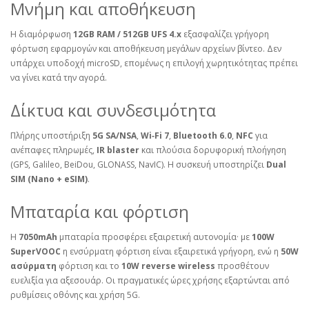
Μνήμη και αποθήκευση
Η διαμόρφωση
12GB RAM / 512GB UFS 4.x
εξασφαλίζει γρήγορη
φόρτωση εφαρμογών και αποθήκευση μεγάλων αρχείων βίντεο. Δεν
υπάρχει υποδοχή microSD, επομένως η επιλογή χωρητικότητας πρέπει
να γίνει κατά την αγορά.
Δίκτυα και συνδεσιμότητα
Πλήρης υποστήριξη
5G SA/NSA
,
Wi‑Fi 7
,
Bluetooth 6.0
,
NFC
για
ανέπαφες πληρωμές,
IR blaster
και πλούσια δορυφορική πλοήγηση
(GPS, Galileo, BeiDou, GLONASS, NavIC). Η συσκευή υποστηρίζει
Dual
SIM (Nano + eSIM)
.
Μπαταρία και φόρτιση
Η
7050mAh
μπαταρία προσφέρει εξαιρετική αυτονομία· με
100W
SuperVOOC
η ενσύρματη φόρτιση είναι εξαιρετικά γρήγορη, ενώ η
50W
ασύρματη
φόρτιση και το
10W reverse wireless
προσθέτουν
ευελιξία για αξεσουάρ. Οι πραγματικές ώρες χρήσης εξαρτώνται από
ρυθμίσεις οθόνης και χρήση 5G.