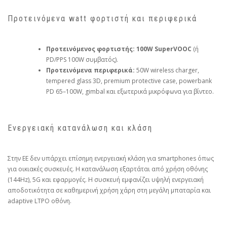
Προτεινόμενα watt φορτιστή και περιφερικά
Προτεινόμενος φορτιστής:
100W SuperVOOC
(ή
PD/PPS 100W συμβατός).
Προτεινόμενα περιφερικά:
50W wireless charger,
tempered glass 3D, premium protective case, powerbank
PD 65–100W, gimbal και εξωτερικά μικρόφωνα για βίντεο.
Ενεργειακή κατανάλωση και κλάση
Στην ΕΕ δεν υπάρχει επίσημη ενεργειακή κλάση για smartphones όπως
για οικιακές συσκευές. Η κατανάλωση εξαρτάται από χρήση οθόνης
(144Hz), 5G και εφαρμογές. Η συσκευή εμφανίζει υψηλή ενεργειακή
αποδοτικότητα σε καθημερινή χρήση χάρη στη μεγάλη μπαταρία και
adaptive LTPO οθόνη.