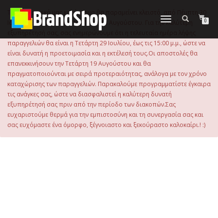
στο
περιεχόμενο
Το ηλεκτρονικό μας κατάστημα θα παραμείνει κλειστό, από Πέμπτη 30
Εναλλαγή
0
Ιουλίου 2026 μέχρι και την Τρίτη 18 Αυγούστου. Για την καλύτερη
πλοήγησης
εξυπηρέτησή σας, σας ενημερώνουμε ότι η τελευταία ημέρα λήψης
παραγγελιών θα είναι η Τετάρτη 29 Ιουλίου, έως τις 15:00 μ.μ., ώστε να
είναι δυνατή η προετοιμασία και η εκτέλεσή τους.Οι αποστολές θα
επανεκκινήσουν την Τετάρτη 19 Αυγούστου και θα
πραγματοποιούνται με σειρά προτεραιότητας, ανάλογα με τον χρόνο
καταχώρισης των παραγγελιών. Παρακαλούμε προγραμματίστε έγκαιρα
τις ανάγκες σας, ώστε να διασφαλιστεί η καλύτερη δυνατή
εξυπηρέτησή σας πριν από την περίοδο των διακοπών.Σας
ευχαριστούμε θερμά για την εμπιστοσύνη και τη συνεργασία σας και
σας ευχόμαστε ένα όμορφο, ξέγνοιαστο και ξεκούραστο καλοκαίρι.! :)