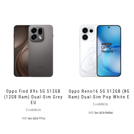
Oppo Find X9s 5G 512GB
Oppo Reno16 5G 512GB (8GB
(12GB Ram) Dual-Sim Grey
Ram) Dual-Sim Pop White EU
EU
Συνδεθείτε
Συνδεθείτε
IMEI
Set: (b2b-RoMa)
IMEI
Set: (b2b-TlYu)