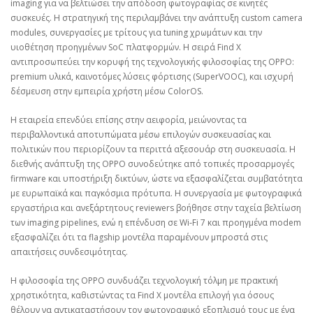
imaging για να βελτιώσει την απόδοση φωτογραφίας σε κινητές
συσκευές. Η στρατηγική της περιλαμβάνει την ανάπτυξη custom camera
modules, συνεργασίες με τρίτους για tuning χρωμάτων και την
υιοθέτηση προηγμένων SoC πλατφορμών. Η σειρά Find X
αντιπροσωπεύει την κορυφή της τεχνολογικής φιλοσοφίας της OPPO:
premium υλικά, καινοτόμες λύσεις φόρτισης (SuperVOOC), και ισχυρή
δέσμευση στην εμπειρία χρήστη μέσω ColorOS.
Η εταιρεία επενδύει επίσης στην αειφορία, μειώνοντας τα
περιβαλλοντικά αποτυπώματα μέσω επιλογών συσκευασίας και
πολιτικών που περιορίζουν τα περιττά αξεσουάρ στη συσκευασία. Η
διεθνής ανάπτυξη της OPPO συνοδεύτηκε από τοπικές προσαρμογές
firmware και υποστήριξη δικτύων, ώστε να εξασφαλίζεται συμβατότητα
με ευρωπαϊκά και παγκόσμια πρότυπα. Η συνεργασία με φωτογραφικά
εργαστήρια και ανεξάρτητους reviewers βοήθησε στην ταχεία βελτίωση
των imaging pipelines, ενώ η επένδυση σε Wi‑Fi 7 και προηγμένα modem
εξασφαλίζει ότι τα flagship μοντέλα παραμένουν μπροστά στις
απαιτήσεις συνδεσιμότητας.
Η φιλοσοφία της OPPO συνδυάζει τεχνολογική τόλμη με πρακτική
χρηστικότητα, καθιστώντας τα Find X μοντέλα επιλογή για όσους
θέλουν να αντικαταστήσουν τον φωτογραφικό εξοπλισμό τους με ένα