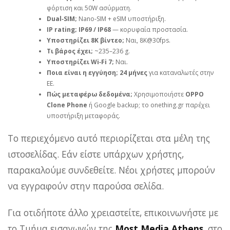
φόρτιση και 50W ασύρματη.
Dual‑SIM;
Nano‑SIM + eSIM υποστήριξη.
IP rating;
IP69 / IP68
— κορυφαία προστασία.
Υποστηρίζει 8K βίντεο;
Ναι, 8K@30fps.
Τι βάρος έχει;
~235–236 g.
Υποστηρίζει Wi‑Fi 7;
Ναι.
Ποια είναι η εγγύηση;
24 μήνες
για καταναλωτές στην
ΕΕ.
Πώς μεταφέρω δεδομένα;
Χρησιμοποιήστε
OPPO
Clone Phone
ή Google backup; το onething.gr παρέχει
υποστήριξη μεταφοράς.
Το περιεχόμενο αυτό περιορίζεται στα μέλη της
ιστοσελίδας. Εάν είστε υπάρχων χρήστης,
παρακαλούμε συνδεθείτε. Νέοι χρήστες μπορούν
να εγγραφούν στην παρούσα σελίδα.
Για οτιδήποτε άλλο χρειαστείτε, επικοινωνήστε με
το Τμήμα εισαγωγών της
Most Media Athens
, στο