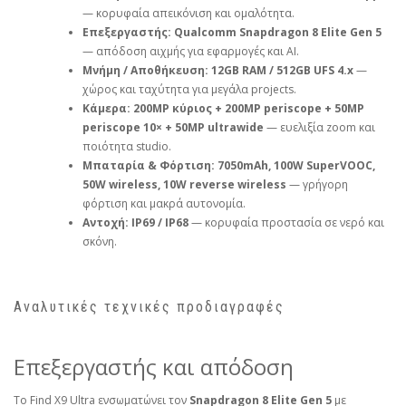
— κορυφαία απεικόνιση και ομαλότητα.
Επεξεργαστής:
Qualcomm Snapdragon 8 Elite Gen 5
— απόδοση αιχμής για εφαρμογές και AI.
Μνήμη / Αποθήκευση:
12GB RAM / 512GB UFS 4.x
—
χώρος και ταχύτητα για μεγάλα projects.
Κάμερα:
200MP κύριος + 200MP periscope + 50MP
periscope 10× + 50MP ultrawide
— ευελιξία zoom και
ποιότητα studio.
Μπαταρία & Φόρτιση:
7050mAh, 100W SuperVOOC,
50W wireless, 10W reverse wireless
— γρήγορη
φόρτιση και μακρά αυτονομία.
Αντοχή:
IP69 / IP68
— κορυφαία προστασία σε νερό και
σκόνη.
Αναλυτικές τεχνικές προδιαγραφές
Επεξεργαστής και απόδοση
Το Find X9 Ultra ενσωματώνει τον
Snapdragon 8 Elite Gen 5
με