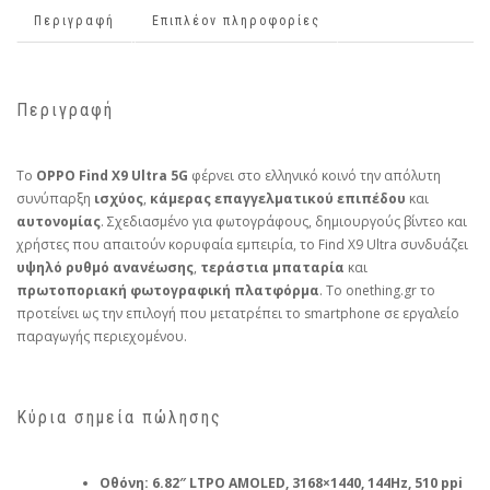
Περιγραφή
Επιπλέον πληροφορίες
Περιγραφή
Το
OPPO Find X9 Ultra 5G
φέρνει στο ελληνικό κοινό την απόλυτη
συνύπαρξη
ισχύος
,
κάμερας επαγγελματικού επιπέδου
και
αυτονομίας
. Σχεδιασμένο για φωτογράφους, δημιουργούς βίντεο και
χρήστες που απαιτούν κορυφαία εμπειρία, το Find X9 Ultra συνδυάζει
υψηλό ρυθμό ανανέωσης
,
τεράστια μπαταρία
και
πρωτοποριακή φωτογραφική πλατφόρμα
. Το onething.gr το
προτείνει ως την επιλογή που μετατρέπει το smartphone σε εργαλείο
παραγωγής περιεχομένου.
Κύρια σημεία πώλησης
Οθόνη:
6.82″ LTPO AMOLED, 3168×1440, 144Hz, 510 ppi