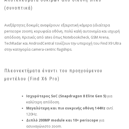
(συνοπτικά)
Ανεξάρτητες δοκιμές αναφέρουν: εξαιρετική κάμερα (ιδιαίτερα
periscope zoom), κορυφαία οθόνη, πολύ καλή αυτονομία και ισχυρή
απόδοση. Κριτικές από sites όπως Notebookcheck, GSM Arena,
TechRadar και AndroidCentral τονίζουν την υπεροχή του Find X9 Ultra
στην κατηγορία camera‑centric flagships.
Πλεονεκτήματα έναντι του προηγούμενου
μοντέλου (Find X6 Pro)
Ισχυρότερος SoC (Snapdragon 8 Elite Gen 5)
για
καλύτερη απόδοση.
Μεγαλύτερη και πιο ευκρινής οθόνη 144Hz
αντί
120Hz.
Διπλό 200MP module και 10× periscope
για
ασυναγώνιστο zoom.