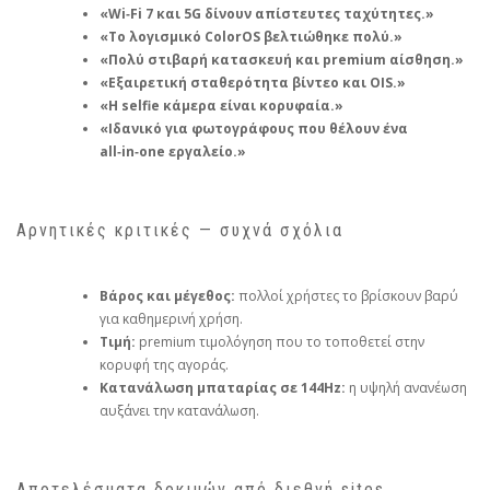
«Wi‑Fi 7 και 5G δίνουν απίστευτες ταχύτητες.»
«Το λογισμικό ColorOS βελτιώθηκε πολύ.»
«Πολύ στιβαρή κατασκευή και premium αίσθηση.»
«Εξαιρετική σταθερότητα βίντεο και OIS.»
«Η selfie κάμερα είναι κορυφαία.»
«Ιδανικό για φωτογράφους που θέλουν ένα
all‑in‑one εργαλείο.»
Αρνητικές κριτικές — συχνά σχόλια
Βάρος και μέγεθος:
πολλοί χρήστες το βρίσκουν βαρύ
για καθημερινή χρήση.
Τιμή:
premium τιμολόγηση που το τοποθετεί στην
κορυφή της αγοράς.
Κατανάλωση μπαταρίας σε 144Hz:
η υψηλή ανανέωση
αυξάνει την κατανάλωση.
Αποτελέσματα δοκιμών από διεθνή sites