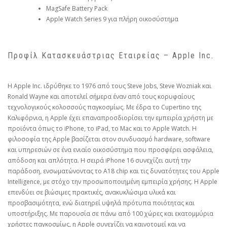
MagSafe Battery Pack
Apple Watch Series 9 για πλήρη οικοσύστημα
Προφίλ Κατασκευάστριας Εταιρείας – Apple Inc.
Η Apple Inc. ιδρύθηκε το 1976 από τους Steve Jobs, Steve Wozniak και
Ronald Wayne και αποτελεί σήμερα έναν από τους κορυφαίους
τεχνολογικούς κολοσσούς παγκοσμίως. Με έδρα το Cupertino της
Καλιφόρνια, η Apple έχει επαναπροσδιορίσει την εμπειρία χρήστη με
προϊόντα όπως το iPhone, το iPad, το Mac και το Apple Watch. Η
φιλοσοφία της Apple βασίζεται στον συνδυασμό hardware, software
και υπηρεσιών σε ένα ενιαίο οικοσύστημα που προσφέρει ασφάλεια,
απόδοση και απλότητα. Η σειρά iPhone 16 συνεχίζει αυτή την
παράδοση, ενσωματώνοντας το A18 chip και τις δυνατότητες του Apple
Intelligence, με στόχο την προσωποποιημένη εμπειρία χρήσης. Η Apple
επενδύει σε βιώσιμες πρακτικές, ανακυκλώσιμα υλικά και
προσβασιμότητα, ενώ διατηρεί υψηλά πρότυπα ποιότητας και
υποστήριξης. Με παρουσία σε πάνω από 100 χώρες και εκατομμύρια
χρήστες παγκοσμίως, η Apple συνεχίζει να καινοτομεί και να