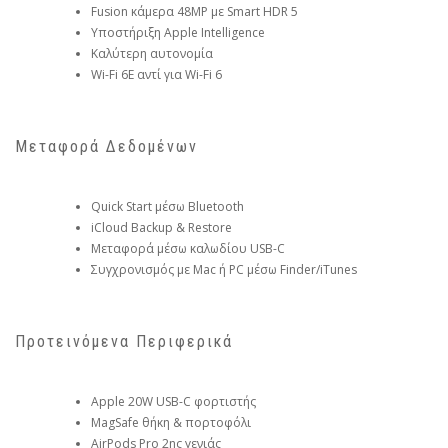
Fusion κάμερα 48MP με Smart HDR 5
Υποστήριξη Apple Intelligence
Καλύτερη αυτονομία
Wi-Fi 6E αντί για Wi-Fi 6
Μεταφορά Δεδομένων
Quick Start μέσω Bluetooth
iCloud Backup & Restore
Μεταφορά μέσω καλωδίου USB-C
Συγχρονισμός με Mac ή PC μέσω Finder/iTunes
Προτεινόμενα Περιφερικά
Apple 20W USB-C φορτιστής
MagSafe θήκη & πορτοφόλι
AirPods Pro 2ης γενιάς