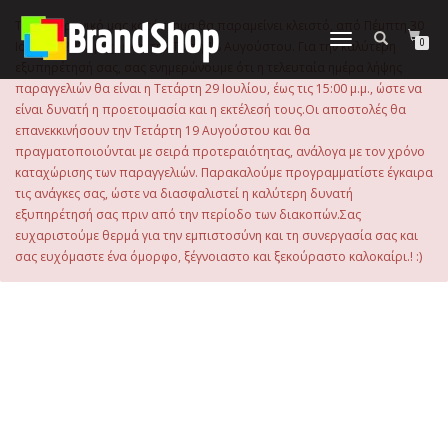
στο
περιεχόμενο
Το ηλεκτρονικό μας κατάστημα θα παραμείνει κλειστό, από Πέμπτη 30
Εναλλαγή
0
Ιουλίου 2026 μέχρι και την Τρίτη 18 Αυγούστου. Για την καλύτερη
πλοήγησης
εξυπηρέτησή σας, σας ενημερώνουμε ότι η τελευταία ημέρα λήψης
παραγγελιών θα είναι η Τετάρτη 29 Ιουλίου, έως τις 15:00 μ.μ., ώστε να
είναι δυνατή η προετοιμασία και η εκτέλεσή τους.Οι αποστολές θα
επανεκκινήσουν την Τετάρτη 19 Αυγούστου και θα
πραγματοποιούνται με σειρά προτεραιότητας, ανάλογα με τον χρόνο
καταχώρισης των παραγγελιών. Παρακαλούμε προγραμματίστε έγκαιρα
τις ανάγκες σας, ώστε να διασφαλιστεί η καλύτερη δυνατή
εξυπηρέτησή σας πριν από την περίοδο των διακοπών.Σας
ευχαριστούμε θερμά για την εμπιστοσύνη και τη συνεργασία σας και
σας ευχόμαστε ένα όμορφο, ξέγνοιαστο και ξεκούραστο καλοκαίρι.! :)