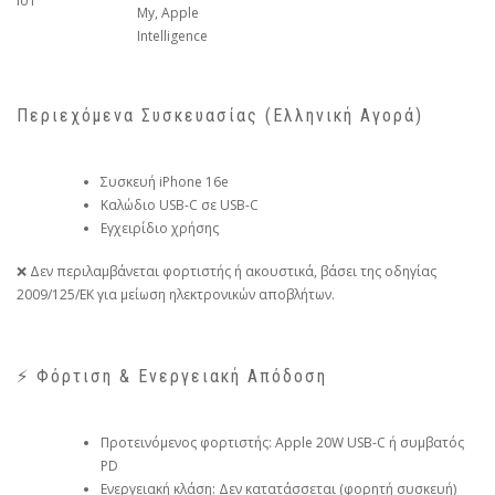
IoT
My, Apple
Intelligence
Περιεχόμενα Συσκευασίας (Ελληνική Αγορά)
Συσκευή iPhone 16e
Καλώδιο USB-C σε USB-C
Εγχειρίδιο χρήσης
❌ Δεν περιλαμβάνεται φορτιστής ή ακουστικά, βάσει της οδηγίας
2009/125/ΕΚ για μείωση ηλεκτρονικών αποβλήτων.
⚡ Φόρτιση & Ενεργειακή Απόδοση
Προτεινόμενος φορτιστής: Apple 20W USB-C ή συμβατός
PD
Ενεργειακή κλάση: Δεν κατατάσσεται (φορητή συσκευή)