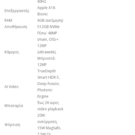
60Hz
Apple A18
Επεξεργαστής
Bionic
RAM
6GB (εκτίμηση)
Αποθήκευση
512GB NVMe
Πίσω: 48MP
(main, OIS) +
12MP
Κάμερες
(ultrawide),
Μπροστά:
12MP
TrueDepth
Smart HDR 5,
Deep Fusion,
AI Video
Photonic
Engine
Έως 26 ώρες
Μπαταρία
video playback
20W
ενσύρματη,
Φόρτιση
15W MagSafe,
7.5W Qi