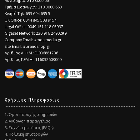
Λογιστήριο: 210 3000 661
Τμήμα Εισαγωγών: 210 3000 663
Κινητό Τηλ: 693 694 695 5
​UK Office: 0044 845 508 9154
Legal Office: 0049 151 118 05997
Gigaset Network: 230 916 24902#9
Company Email: #mostmedia.gr
Site Email: #brandshop.gr
Αριθμός Α.Φ.Μ.: EL036881736
Αριθμός Γ.ΕΜ.Η.: 116032603000
Χρήσιμες Πληροφορίες
1. Όροι παροχής υπηρεσιών
2. Ακύρωση παραγγελίας
3. Συχνές ερωτήσεις (FAQs)
4. Πολιτική επιστροφών