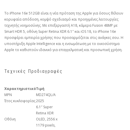
Το iPhone 16e 512GB είναι η νέα πρόταση της Apple για όσους θέλουν
κορυφαία απόδοση, κομψό σχεδιασμό και προηγμένες λειτουργίες
τεχνητής νοημοσύνης. Με επεξεργαστή A18, κάμερα Fusion 48MP με
Smart HDR 5, οθόνη Super Retina XDR 6.1″ και iOS 18, το iPhone 16e
προσφέρει εμπειρία χρήσης που προσαρμόζεται στις ανάγκες σου. Η
υποστήριξη Apple Intelligence και η ενσωμάτωση με το οικοσύστημα
Apple το καθιστούν ιδανικό για επαγγελματική και προσωπική χρήση.
Τεχνικές Προδιαγραφές
Χαρακτηριστικό
Τιμή
MPN
MD274QL/A
Έτος κυκλοφορίας
2025
6.1″ Super
Retina XDR
Οθόνη
OLED, 2556 x
1179 pixels,