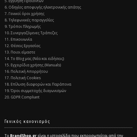
5. Εγγύηση Προϊόντων
6. Οδηγίες αποφυγής ηλεκτρονικής απάτης
7. Γενικοί όροι χρήσης
8. Τηλεφωνικές παραγγελίες
9. Τρόποι Πληρωμής
10. Συνεργαζόμενες Τράπεζες
11. Επικοινωνία
12. Θέσεις Εργασίας
13. Ποιοι είμαστε
14. Το Blog μας (Νέα και ειδήσεις)
15. Εγχειρίδια χρήσης (Manuals)
16. Πολιτική Απορρήτου
17. Πολιτική Cookies
18. Επίλυση διαφορών και Παράπονα
19. Όροι συμμετοχής διαγωνισμών
20. GDPR Compliant
Γενικός κανονισμός
Το
BrandShop.gr
είναι η ιστοσελίδα που εκπροσωπείται από την