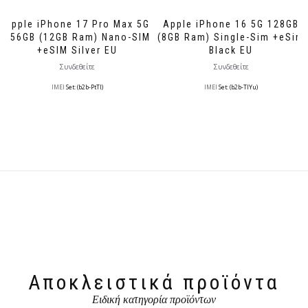
Apple iPhone 17 Pro Max 5G
Apple iPhone 16 5G 128GB
256GB (12GB Ram) Nano-SIM
(8GB Ram) Single-Sim +eSim
+eSIM Silver EU
Black EU
Συνδεθείτε
Συνδεθείτε
IMEI
Set: (b2b-PtTl)
IMEI
Set: (b2b-TlYu)
Αποκλειστικά προϊόντα
Ειδική κατηγορία προϊόντων