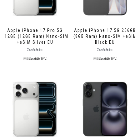
Apple iPhone 17 Pro 5G
Apple iPhone 17 5G 256GB
512GB (12GB Ram) Nano-SIM
(8GB Ram) Nano-SIM +eSIM
+eSIM Silver EU
Black EU
Συνδεθείτε
Συνδεθείτε
IMEI
Set: (b2b-TlYu)
IMEI
Set: (b2b-TlYu)