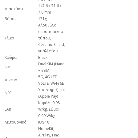
147.6 x 71.6 x
Διαστάσεις
7.8 mm
Βάρος
171g
Αλουμίνιο
αεροπορικού
Υλικά
τύπου,
Ceramic Shield,
γυαλί πίσω
Χρώμα
Black
Dual SIM (Nano
SIM
+ eSIM)
5G, 4G LTE,
Δίκτυα
VoLTE, Wi-Fi 6E
Υποστηρίζεται
NFC
(Apple Pay)
Κεφάλι: 0.98
SAR
W/kg, Σώμα:
0.99 W/kg
Λειτουργικό
iOS 18
HomeKit,
AirPlay, Find