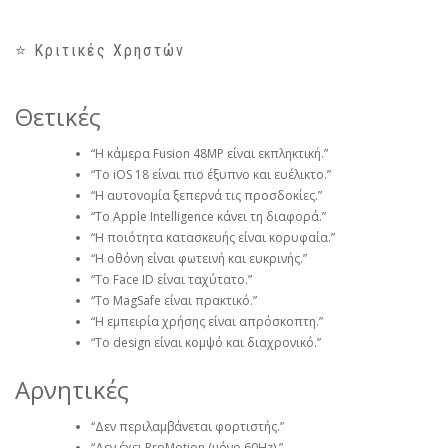
⭐ Κριτικές Χρηστών
Θετικές
“Η κάμερα Fusion 48MP είναι εκπληκτική.”
“Το iOS 18 είναι πιο έξυπνο και ευέλικτο.”
“Η αυτονομία ξεπερνά τις προσδοκίες.”
“Το Apple Intelligence κάνει τη διαφορά.”
“Η ποιότητα κατασκευής είναι κορυφαία.”
“Η οθόνη είναι φωτεινή και ευκρινής.”
“Το Face ID είναι ταχύτατο.”
“Το MagSafe είναι πρακτικό.”
“Η εμπειρία χρήσης είναι απρόσκοπτη.”
“Το design είναι κομψό και διαχρονικό.”
Αρνητικές
“Δεν περιλαμβάνεται φορτιστής.”
“Δεν έχει ProMotion (μόνο 60Hz).”