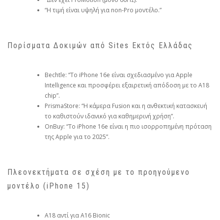
“Η τιμή είναι υψηλή για non-Pro μοντέλο.”
Πορίσματα Δοκιμών από Sites Εκτός Ελλάδας
Bechtle: “Το iPhone 16e είναι σχεδιασμένο για Apple
Intelligence και προσφέρει εξαιρετική απόδοση με το A18
chip”.
PrismaStore: “Η κάμερα Fusion και η ανθεκτική κατασκευή
το καθιστούν ιδανικό για καθημερινή χρήση”.
OnBuy: “Το iPhone 16e είναι η πιο ισορροπημένη πρόταση
της Apple για το 2025”.
Πλεονεκτήματα σε σχέση με το προηγούμενο
μοντέλο (iPhone 15)
A18 αντί για A16 Bionic