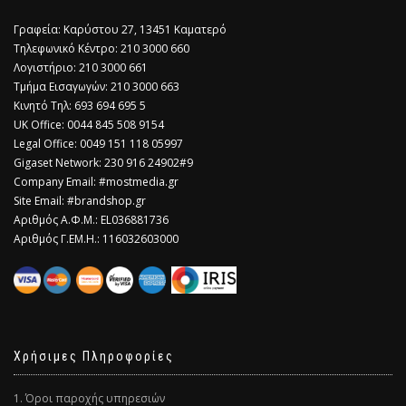
Γραφεία: Καρύστου 27, 13451 Καματερό
Τηλεφωνικό Κέντρο: 210 3000 660
Λογιστήριο: 210 3000 661
Τμήμα Εισαγωγών: 210 3000 663
Κινητό Τηλ: 693 694 695 5
​UK Office: 0044 845 508 9154
Legal Office: 0049 151 118 05997
Gigaset Network: 230 916 24902#9
Company Email: #mostmedia.gr
Site Email: #brandshop.gr
Αριθμός Α.Φ.Μ.: EL036881736
Αριθμός Γ.ΕΜ.Η.: 116032603000
Χρήσιμες Πληροφορίες
1. Όροι παροχής υπηρεσιών