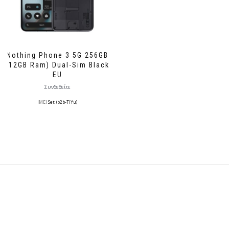
Nothing Phone 3 5G 256GB
(12GB Ram) Dual-Sim Black
EU
Συνδεθείτε
IMEI
Set: (b2b-TlYu)