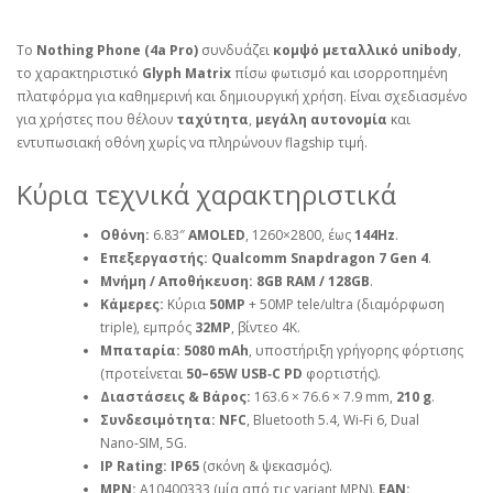
Το
Nothing Phone (4a Pro)
συνδυάζει
κομψό μεταλλικό unibody
,
το χαρακτηριστικό
Glyph Matrix
πίσω φωτισμό και ισορροπημένη
πλατφόρμα για καθημερινή και δημιουργική χρήση. Είναι σχεδιασμένο
για χρήστες που θέλουν
ταχύτητα
,
μεγάλη αυτονομία
και
εντυπωσιακή οθόνη χωρίς να πληρώνουν flagship τιμή.
Κύρια τεχνικά χαρακτηριστικά
Οθόνη:
6.83″
AMOLED
, 1260×2800, έως
144Hz
.
Επεξεργαστής:
Qualcomm Snapdragon 7 Gen 4
.
Μνήμη / Αποθήκευση:
8GB RAM / 128GB
.
Κάμερες:
Κύρια
50MP
+ 50MP tele/ultra (διαμόρφωση
triple), εμπρός
32MP
, βίντεο 4K.
Μπαταρία:
5080 mAh
, υποστήριξη γρήγορης φόρτισης
(προτείνεται
50–65W USB‑C PD
φορτιστής).
Διαστάσεις & Βάρος:
163.6 × 76.6 × 7.9 mm,
210 g
.
Συνδεσιμότητα:
NFC
, Bluetooth 5.4, Wi‑Fi 6, Dual
Nano‑SIM, 5G.
IP Rating:
IP65
(σκόνη & ψεκασμός).
MPN:
A10400333 (μία από τις variant MPN).
EAN: