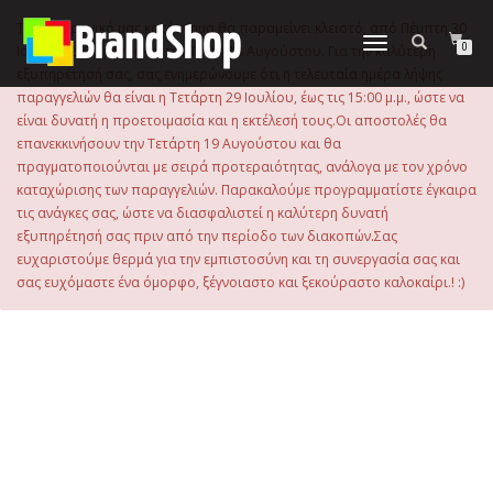
στο
περιεχόμενο
Το ηλεκτρονικό μας κατάστημα θα παραμείνει κλειστό, από Πέμπτη 30
Εναλλαγή
0
Ιουλίου 2026 μέχρι και την Τρίτη 18 Αυγούστου. Για την καλύτερη
πλοήγησης
εξυπηρέτησή σας, σας ενημερώνουμε ότι η τελευταία ημέρα λήψης
παραγγελιών θα είναι η Τετάρτη 29 Ιουλίου, έως τις 15:00 μ.μ., ώστε να
είναι δυνατή η προετοιμασία και η εκτέλεσή τους.Οι αποστολές θα
επανεκκινήσουν την Τετάρτη 19 Αυγούστου και θα
πραγματοποιούνται με σειρά προτεραιότητας, ανάλογα με τον χρόνο
καταχώρισης των παραγγελιών. Παρακαλούμε προγραμματίστε έγκαιρα
τις ανάγκες σας, ώστε να διασφαλιστεί η καλύτερη δυνατή
εξυπηρέτησή σας πριν από την περίοδο των διακοπών.Σας
ευχαριστούμε θερμά για την εμπιστοσύνη και τη συνεργασία σας και
σας ευχόμαστε ένα όμορφο, ξέγνοιαστο και ξεκούραστο καλοκαίρι.! :)