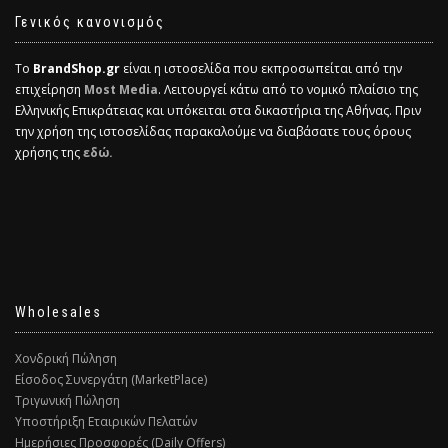
Γενικός κανονισμός
Το
BrandShop.gr
είναι η ιστοσελίδα που εκπροσωπείται από την
επιχείρηση
Most Media
. Λειτουργεί κάτω από το νομικό πλαίσιο της
Ελληνικής Επικράτειας και υπόκειται στα δικαστήρια της Αθήνας. Πριν
την χρήση της ιστοσελίδας παρακαλούμε να διαβάσατε τους όρους
χρήσης της
εδώ.
Wholesales
Χονδρική Πώληση
Είσοδος Συνεργάτη (MarketPlace)
Τριγωνική Πώληση
Υποστήριξη Εταιρικών Πελατών
Ημερήσιες Προσφορές (Daily Offers)