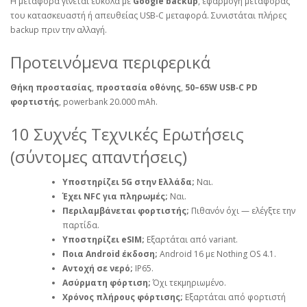
Η μεταφορά γίνεται εύκολα με
Google backup
, εφαρμογή μεταφοράς
του κατασκευαστή ή απευθείας USB‑C μεταφορά. Συνιστάται πλήρες
backup πριν την αλλαγή.
Προτεινόμενα περιφερικά
Θήκη προστασίας
,
προστασία οθόνης
,
50–65W USB‑C PD
φορτιστής
, powerbank 20.000 mAh.
10 Συχνές Τεχνικές Ερωτήσεις
(σύντομες απαντήσεις)
Υποστηρίζει 5G στην Ελλάδα;
Ναι.
Έχει NFC για πληρωμές;
Ναι.
Περιλαμβάνεται φορτιστής;
Πιθανόν όχι — ελέγξτε την
παρτίδα.
Υποστηρίζει eSIM;
Εξαρτάται από variant.
Ποια Android έκδοση;
Android 16 με Nothing OS 4.1.
Αντοχή σε νερό;
IP65.
Ασύρματη φόρτιση;
Όχι τεκμηριωμένο.
Χρόνος πλήρους φόρτισης;
Εξαρτάται από φορτιστή