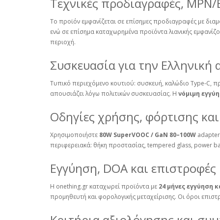
Τεχνικές προδιαγραφές, MPN/
Το προϊόν εμφανίζεται σε επίσημες προδιαγραφές με δι
ενώ σε επίσημα καταχωρημένα προϊόντα λιανικής εμφανί
περιοχή.
Συσκευασία για την Ελληνική 
Τυπικό περιεχόμενο κουτιού: συσκευή, καλώδιο Type‑C, πρ
απουσιάζει λόγω πολιτικών συσκευασίας. Η
νόμιμη εγγύ
Οδηγίες χρήσης, φόρτισης και
Χρησιμοποιήστε
80W SuperVOOC / GaN 80–100W
adapter
περιφερειακά: θήκη προστασίας, tempered glass, power ba
Εγγύηση, DOA και επιστροφές
Η onething.gr καταχωρεί προϊόντα με
24 μήνες εγγύηση
προμηθευτή και φορολογικής μεταχείρισης. Οι όροι επιστ
Κριτήρια αξιολόγησης και συ