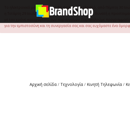
στο
περιεχόμενο
Το ηλεκτρονικό μας κατάστημα θα παραμείνει κλειστό, από Πέμπτη 30 Ιου
η Τετάρτη 29 Ιουλίου, έως τις 15:00 μ.μ., ώστε να είναι δυνατή η προετ
με τον χρόνο καταχώρισης των παραγγελιών. Παρακαλούμε προγραμματίστ
για την εμπιστοσύνη και τη συνεργασία σας και σας ευχόμαστε ένα όμορφο
Αρχική σελίδα
/
Τεχνολογία
/
Κινητή Τηλεφωνία
/
Κ