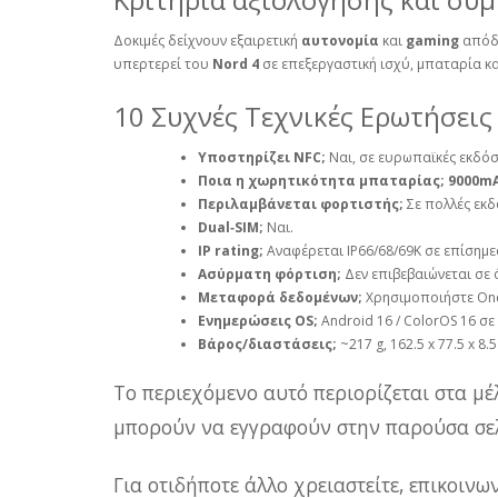
Δοκιμές δείχνουν εξαιρετική
αυτονομία
και
gaming
απόδο
υπερτερεί του
Nord 4
σε επεξεργαστική ισχύ, μπαταρία κα
10 Συχνές Τεχνικές Ερωτήσεις
Υποστηρίζει NFC;
Ναι, σε ευρωπαϊκές εκδόσ
Ποια η χωρητικότητα μπαταρίας;
9000m
Περιλαμβάνεται φορτιστής;
Σε πολλές εκδό
Dual‑SIM;
Ναι.
IP rating;
Αναφέρεται IP66/68/69K σε επίσημ
Ασύρματη φόρτιση;
Δεν επιβεβαιώνεται σε ό
Μεταφορά δεδομένων;
Χρησιμοποιήστε OneP
Ενημερώσεις OS;
Android 16 / ColorOS 16 σε
Βάρος/διαστάσεις;
~217 g, 162.5 x 77.5 x 8.
Το περιεχόμενο αυτό περιορίζεται στα μέ
μπορούν να εγγραφούν στην παρούσα σελ
Για οτιδήποτε άλλο χρειαστείτε, επικοιν