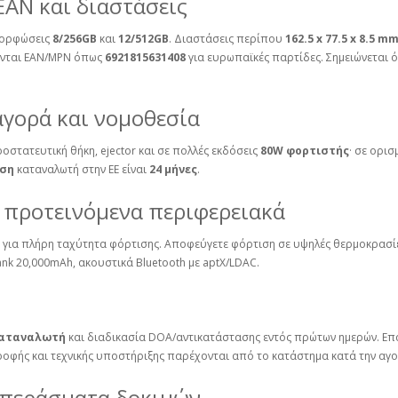
EAN και διαστάσεις
αμορφώσεις
8/256GB
και
12/512GB
. Διαστάσεις περίπου
162.5 x 77.5 x 8.5 m
ζονται EAN/MPN όπως
6921815631408
για ευρωπαϊκές παρτίδες. Σημειώνεται 
αγορά και νομοθεσία
οστατευτική θήκη, ejector και σε πολλές εκδόσεις
80W φορτιστής
· σε ορι
ηση
καταναλωτή στην ΕΕ είναι
24 μήνες
.
 προτεινόμενα περιφερειακά
 για πλήρη ταχύτητα φόρτισης. Αποφεύγετε φόρτιση σε υψηλές θερμοκρασίες
nk 20,000mAh, ακουστικά Bluetooth με aptX/LDAC.
 καταναλωτή
και διαδικασία DOA/αντικατάστασης εντός πρώτων ημερών. Επ
ροφής και τεχνικής υποστήριξης παρέχονται από το κατάστημα κατά την αγο
μπεράσματα δοκιμών