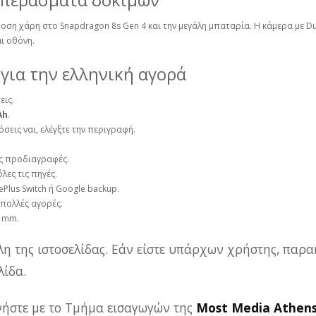
ση χάρη στο Snapdragon 8s Gen 4 και την μεγάλη μπαταρία. Η κάμερα με Dua
ι οθόνη.
 για την ελληνική αγορά
εις.
Ah
.
σεις ναι, ελέγξτε την περιγραφή.
ες προδιαγραφές.
λες τις πηγές.
lus Switch ή Google backup.
 πολλές αγορές.
5 mm.
λη της ιστοσελίδας. Εάν είστε υπάρχων χρήστης, παρα
ίδα.
ωνήστε με το Τμήμα εισαγωγών της
Most Media Athen