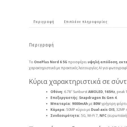
Περιγραφή
Επιπλέον πληροφορίες
Περιγραφή
Το
OnePlus Nord 6 5G
προσφέρει
υψηλή απόδοση
,
εκτ
χαρακτηριστικά με πρακτικές λειτουργίες AI για φωτογραφί
Κύρια χαρακτηριστικά σε σύν
Οθόνη:
6.78″ Sunburst
AMOLED
,
165Hz
, peak 
Επεξεργαστής:
Snapdragon 8s Gen 4
.
Μπαταρία:
9000mAh
με
80W
γρήγορη φόρτι
Κάμερα:
50MP κύρια με
Dual‑axis OIS
, 32MP 
Συνδεσιμότητα:
5G, Wi‑Fi 7,
NFC
(ευρωπαϊκή 