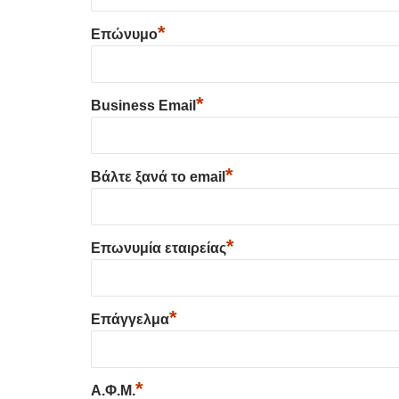
*
Επώνυμο
*
Business Email
*
Βάλτε ξανά το email
*
Επωνυμία εταιρείας
*
Επάγγελμα
*
Α.Φ.Μ.