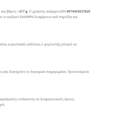
m
και βάρος
~217 g
. Ο χρήστης ανέφερε EAN
6974434227620
ότι οι κωδικοί EAN/MPN διαφέρουν ανά παρτίδα και
σμένες ευρωπαϊκές εκδόσεις ο φορτιστής μπορεί να
 και διατηρείτε το λογισμικό ενημερωμένο. Προτεινόμενα
αγγελματίες υπόκεινται σε διαφορετικούς όρους
ρά.