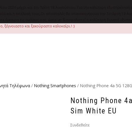
λίου 2026 μέχρι και την Τρίτη 18 Αυγούστου. Για την καλύτερη εξυπηρέτησή 
οιμασία και η εκτέλεσή τους.Οι αποστολές θα επανεκκινήσουν την Τετάρτη 1
ε έγκαιρα τις ανάγκες σας, ώστε να διασφαλιστεί η καλύτερη δυνατή εξυπ
, ξέγνοιαστο και ξεκούραστο καλοκαίρι.! :)
ινητά Τηλέφωνα
/
Nothing Smartphones
/ Nothing Phone 4a 5G 128
Nothing Phone 4
Sim White EU
Συνδεθείτε