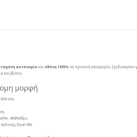
εταμένη αυτονομία
και
οθόνη 165Hz
σε προσιτή κατηγορία. Σχεδιασμένο 
α και βίντεο.
τομη μορφή
1800 nits.
ση.
selfie, 4K@60fps.
έκδοση), Dual‑SIM.