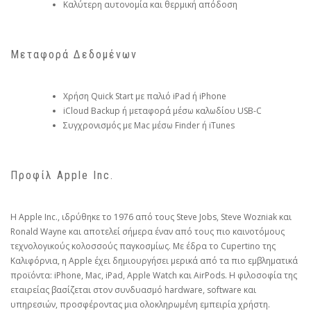
Καλύτερη αυτονομία και θερμική απόδοση
Μεταφορά Δεδομένων
Χρήση Quick Start με παλιό iPad ή iPhone
iCloud Backup ή μεταφορά μέσω καλωδίου USB-C
Συγχρονισμός με Mac μέσω Finder ή iTunes
Προφίλ Apple Inc.
Η Apple Inc., ιδρύθηκε το 1976 από τους Steve Jobs, Steve Wozniak και
Ronald Wayne και αποτελεί σήμερα έναν από τους πιο καινοτόμους
τεχνολογικούς κολοσσούς παγκοσμίως. Με έδρα το Cupertino της
Καλιφόρνια, η Apple έχει δημιουργήσει μερικά από τα πιο εμβληματικά
προϊόντα: iPhone, Mac, iPad, Apple Watch και AirPods. Η φιλοσοφία της
εταιρείας βασίζεται στον συνδυασμό hardware, software και
υπηρεσιών, προσφέροντας μια ολοκληρωμένη εμπειρία χρήστη.