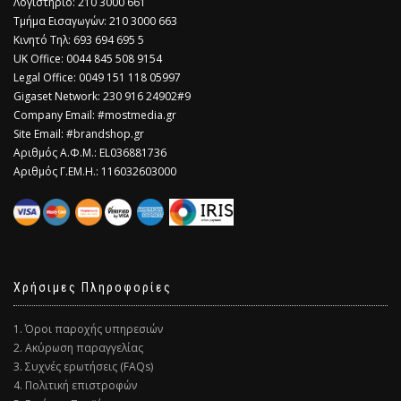
Λογιστήριο: 210 3000 661
Τμήμα Εισαγωγών: 210 3000 663
Κινητό Τηλ: 693 694 695 5
​UK Office: 0044 845 508 9154
Legal Office: 0049 151 118 05997
Gigaset Network: 230 916 24902#9
Company Email: #mostmedia.gr
Site Email: #brandshop.gr
Αριθμός Α.Φ.Μ.: EL036881736
Αριθμός Γ.ΕΜ.Η.: 116032603000
Χρήσιμες Πληροφορίες
1. Όροι παροχής υπηρεσιών
2. Ακύρωση παραγγελίας
3. Συχνές ερωτήσεις (FAQs)
4. Πολιτική επιστροφών