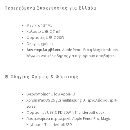
Περιεχόμενα Συσκευασίας για Ελλάδα
iPad Pro 13″ M5
Καλώδιο USB-C (1m)
Φορτιστής USB-C 20W
Οδηγίες χρήσης
Δεν περιλαμβάνει
: Apple Pencil Pro ή Magic Keyboard –
λόγω κοινοτικής οδηγίας για περιορισμό αποβλήτων
⚙️ Οδηγίες Χρήσης & Φόρτισης
Ενεργοποίηση μέσω Apple ID
Χρήση iPadOS 26 για multitasking, AI εργαλεία και split-
screen
Φόρτιση με USB-C PD 20W ή Thunderbolt dock
Προτεινόμενα περιφερικά: Apple Pencil Pro, Magic
Keyboard, Thunderbolt SSD