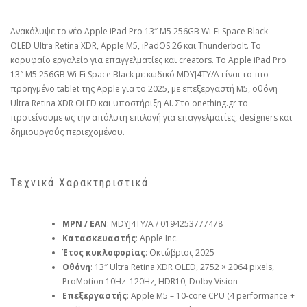
Ανακάλυψε το νέο Apple iPad Pro 13″ M5 256GB Wi-Fi Space Black –
OLED Ultra Retina XDR, Apple M5, iPadOS 26 και Thunderbolt. Το
κορυφαίο εργαλείο για επαγγελματίες και creators. Το Apple iPad Pro
13″ M5 256GB Wi-Fi Space Black με κωδικό MDYJ4TY/A είναι το πιο
προηγμένο tablet της Apple για το 2025, με επεξεργαστή M5, οθόνη
Ultra Retina XDR OLED και υποστήριξη AI. Στο onething.gr το
προτείνουμε ως την απόλυτη επιλογή για επαγγελματίες, designers και
δημιουργούς περιεχομένου.
Τεχνικά Χαρακτηριστικά
MPN / EAN
: MDYJ4TY/A / 0194253777478
Κατασκευαστής
: Apple Inc.
Έτος κυκλοφορίας
: Οκτώβριος 2025
Οθόνη
: 13″ Ultra Retina XDR OLED, 2752 × 2064 pixels,
ProMotion 10Hz–120Hz, HDR10, Dolby Vision
Επεξεργαστής
: Apple M5 – 10-core CPU (4 performance +