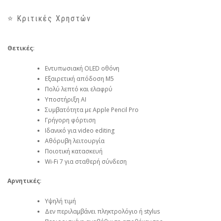
⭐ Κριτικές Χρηστών
Θετικές
:
Εντυπωσιακή OLED οθόνη
Εξαιρετική απόδοση M5
Πολύ λεπτό και ελαφρύ
Υποστήριξη AI
Συμβατότητα με Apple Pencil Pro
Γρήγορη φόρτιση
Ιδανικό για video editing
Αθόρυβη λειτουργία
Ποιοτική κατασκευή
Wi-Fi 7 για σταθερή σύνδεση
Αρνητικές
:
Υψηλή τιμή
Δεν περιλαμβάνει πληκτρολόγιο ή stylus