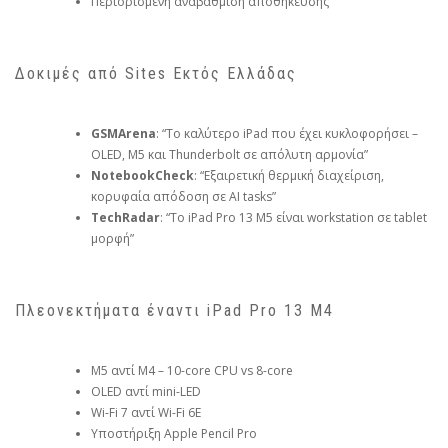
Περιορισμένη αναβάθμιση αποθήκευσης
Δοκιμές από Sites Εκτός Ελλάδας
GSMArena
: “Το καλύτερο iPad που έχει κυκλοφορήσει –
OLED, M5 και Thunderbolt σε απόλυτη αρμονία”
NotebookCheck
: “Εξαιρετική θερμική διαχείριση,
κορυφαία απόδοση σε AI tasks”
TechRadar
: “Το iPad Pro 13 M5 είναι workstation σε tablet
μορφή”
Πλεονεκτήματα έναντι iPad Pro 13 M4
M5 αντί M4 – 10-core CPU vs 8-core
OLED αντί mini-LED
Wi-Fi 7 αντί Wi-Fi 6E
Υποστήριξη Apple Pencil Pro