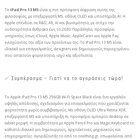
Το
iPad Pro 13 M5
είναι η πιο πρόσφατη έκφραση αυτής της
φιλοσοφίας, με επεξεργαστή M5, οθόνη OLED και υποστήριξη AI. Η
Apple επενδύει σε R&D, AR, AI και βιωσιμότητα, με στόχο την
ουδετερότητα άνθρακα έως το 2030. Παράλληλα, προσφέρει
υπηρεσίες όπως iCloud, Apple Music, AppleCare+ και Apple Pay,
ενισχύοντας την αξία των προϊόντων της. Το iPad Pro 13 M5 είναι
ιδανικό για επαγγελματίες, designers και δημιουργούς περιεχομένου
που απαιτούν φορητότητα, ισχύ και αξιοπιστία.
✅ Συμπέρασμα – Γιατί να το αγοράσεις τώρα!
Το Apple iPad Pro 13 M5 256GB Wi-Fi Space Black είναι ένα εργαλείο
υψηλής απόδοσης, σχεδιασμένο για επαγγελματίες που χρειάζονται
φορητότητα χωρίς συμβιβασμούς. Με οθόνη OLED Ultra Retina XDR,
επεξεργαστή M5 και υποστήριξη AI, προσφέρει εμπειρία desktop σε
tablet μορφή. Η συμβατότητα με Apple Pencil Pro και Magic Keyboard το
καθιστά ιδανικό για δημιουργούς, αρχιτέκτονες, μηχανικούς και
επιχειρηματίες. Αγοράζοντάς το από το onething.gr, επωφελείσαι από