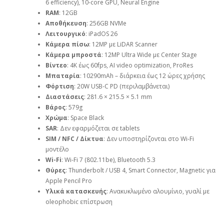
6 efficiency), 10-core GPU, Neural Engine
RAM
: 12GB
Αποθήκευση
: 256GB NVMe
Λειτουργικό
: iPadOS 26
Κάμερα πίσω
: 12MP με LiDAR Scanner
Κάμερα μπροστά
: 12MP Ultra Wide με Center Stage
Βίντεο
: 4K έως 60fps, AI video optimization, ProRes
Μπαταρία
: 10290mAh – διάρκεια έως 12 ώρες χρήσης
Φόρτιση
: 20W USB-C PD (περιλαμβάνεται)
Διαστάσεις
: 281.6 × 215.5 × 5.1 mm
Βάρος
: 579g
Χρώμα
: Space Black
SAR
: Δεν εφαρμόζεται σε tablets
SIM / NFC / Δίκτυα
: Δεν υποστηρίζονται στο Wi-Fi
μοντέλο
Wi-Fi
: Wi-Fi 7 (802.11be), Bluetooth 5.3
Θύρες
: Thunderbolt / USB 4, Smart Connector, Magnetic για
Apple Pencil Pro
Υλικά κατασκευής
: Ανακυκλωμένο αλουμίνιο, γυαλί με
oleophobic επίστρωση