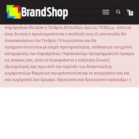
στο
περιεχόμενο
Το ηλεκτρονικό μας κατάστημα θα παραμείνει κλειστό, από Πέμπτη 30
Εναλλαγή
0
Ιουλίου 2026 μέχρι και την Τρίτη 18 Αυγούστου. Για την καλύτερη
πλοήγησης
εξυπηρέτησή σας, σας ενημερώνουμε ότι η τελευταία ημέρα λήψης
παραγγελιών θα είναι η Τετάρτη 29 Ιουλίου, έως τις 15:00 μ.μ., ώστε να
είναι δυνατή η προετοιμασία και η εκτέλεσή τους.Οι αποστολές θα
επανεκκινήσουν την Τετάρτη 19 Αυγούστου και θα
πραγματοποιούνται με σειρά προτεραιότητας, ανάλογα με τον χρόνο
καταχώρισης των παραγγελιών. Παρακαλούμε προγραμματίστε έγκαιρα
τις ανάγκες σας, ώστε να διασφαλιστεί η καλύτερη δυνατή
εξυπηρέτησή σας πριν από την περίοδο των διακοπών.Σας
ευχαριστούμε θερμά για την εμπιστοσύνη και τη συνεργασία σας και
σας ευχόμαστε ένα όμορφο, ξέγνοιαστο και ξεκούραστο καλοκαίρι.! :)