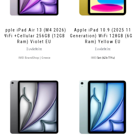
Apple iPad Air 13 (M4 2026)
Apple iPad 10.9 (2025 11
WiFi +Cellular 256GB (12GB
Generation) WiFi 128GB (6GB
Ram) Violet EU
Ram) Yellow EU
Συνδεθείτε
Συνδεθείτε
IMEI BrandShop | Greece
IMEI
Set: (b2b-TlYu)