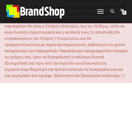
στο
περιεχόμενο
Το ηλεκτρονικό μας κατάστημα θα παραμείνει κλειστό, από Πέμπτη 30
Εναλλαγή
0
Ιουλίου 2026 μέχρι και την Τρίτη 18 Αυγούστου. Για την καλύτερη
πλοήγησης
εξυπηρέτησή σας, σας ενημερώνουμε ότι η τελευταία ημέρα λήψης
παραγγελιών θα είναι η Τετάρτη 29 Ιουλίου, έως τις 15:00 μ.μ., ώστε να
είναι δυνατή η προετοιμασία και η εκτέλεσή τους.Οι αποστολές θα
επανεκκινήσουν την Τετάρτη 19 Αυγούστου και θα
πραγματοποιούνται με σειρά προτεραιότητας, ανάλογα με τον χρόνο
καταχώρισης των παραγγελιών. Παρακαλούμε προγραμματίστε έγκαιρα
τις ανάγκες σας, ώστε να διασφαλιστεί η καλύτερη δυνατή
εξυπηρέτησή σας πριν από την περίοδο των διακοπών.Σας
ευχαριστούμε θερμά για την εμπιστοσύνη και τη συνεργασία σας και
σας ευχόμαστε ένα όμορφο, ξέγνοιαστο και ξεκούραστο καλοκαίρι.! :)