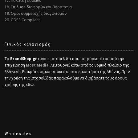
17. Πολιτική Cookies
18. Επίλυση διαφορών και Παράπονα
19. Όροι συμμετοχής διαγωνισμών
20. GDPR Compliant
Γενικός κανονισμός
Το
BrandShop.gr
είναι η ιστοσελίδα που εκπροσωπείται από την
επιχείρηση
Most Media
. Λειτουργεί κάτω από το νομικό πλαίσιο της
Ελληνικής Επικράτειας και υπόκειται στα δικαστήρια της Αθήνας. Πριν
την χρήση της ιστοσελίδας παρακαλούμε να διαβάσατε τους όρους
χρήσης της
εδώ.
Wholesales