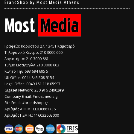
BrandShop by Most Media Athens
Γραφεία: Καρύστου 27, 13451 Καματερό
Τηλεφωνικό Κέντρο: 210 3000 660
Λογιστήριο: 210 3000 661
Τμήμα Εισαγωγών: 210 3000 663
Κινητό Τηλ: 693 694 695 5
​UK Office: 0044 845 508 9154
Legal Office: 0049 151 118 05997
Gigaset Network: 230 916 24902#9
Company Email: #mostmedia.gr
Site Email: #brandshop.gr
Αριθμός Α.Φ.Μ.: EL036881736
Αριθμός Γ.ΕΜ.Η.: 116032603000