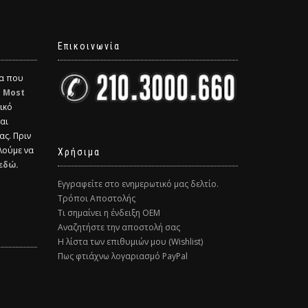
Επικοινωνία
δα που
η
Most
ικό
και
ας. Πριν
λούμε να
Χρήσιμα
εδώ.
Εγγραφείτε στο ενημερωτικό μας δελτίο.
Τρόποι Αποστολής
Τι σημαίνει η ένδειξη ΟΕΜ
Αναζητήστε την αποστολή σας
Η λίστα των επιθυμιών μου (Wishlist)
Πως φτιάχνω λογαριασμό PayPal