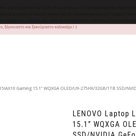
λίου 2026 μέχρι και την Τρίτη 18 Αυγούστου. Για την καλύτερη εξυπηρέτησή 
οιμασία και η εκτέλεσή τους.Οι αποστολές θα επανεκκινήσουν την Τετάρτη 1
ε έγκαιρα τις ανάγκες σας, ώστε να διασφαλιστεί η καλύτερη δυνατή εξυπ
, ξέγνοιαστο και ξεκούραστο καλοκαίρι.! :)
 15IAX10 Gaming 15.1” WQXGA OLED/U9-275HX/32GB/1TB SSD/NVID
LENOVO Laptop L
15.1” WQXGA OL
SSD/NVIDIA GeFo