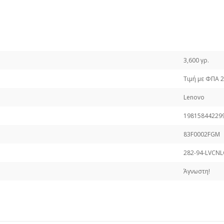
3,600 γρ.
Τιμή με ΦΠΑ 
Lenovo
19815844229
83F0002FGM
282-94-LVCN
Άγνωστη!