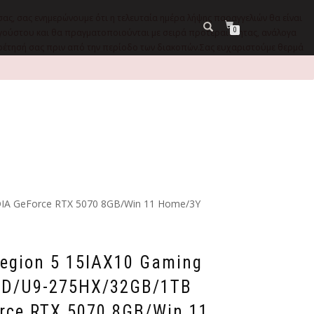
σας, σας ενημερώνουμε ότι η τελευταία ημέρα λήψης παραγγελιών θα είναι
0
9 Αυγούστου και θα πραγματοποιούνται με σειρά προτεραιότητας, ανάλογα
ηρέτησή σας πριν από την περίοδο των διακοπών.Σας ευχαριστούμε θερμά
IA GeForce RTX 5070 8GB/Win 11 Home/3Y
egion 5 15IAX10 Gaming
ED/U9-275HX/32GB/1TB
rce RTX 5070 8GB/Win 11