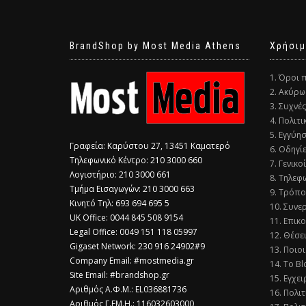
BrandShop by Most Media Athens
Χρήσιμ
1. Όροι 
2. Ακύρω
3. Συχνέ
4. Πολιτ
5. Εγγύη
Γραφεία: Καρύστου 27, 13451 Καματερό
6. Οδηγί
Τηλεφωνικό Κέντρο: 210 3000 660
7. Γενικο
Λογιστήριο: 210 3000 661
8. Τηλεφ
Τμήμα Εισαγωγών: 210 3000 663
9. Τρόπο
Κινητό Τηλ: 693 694 695 5
10. Συνε
​UK Office: 0044 845 508 9154
11. Επικ
Legal Office: 0049 151 118 05997
12. Θέσε
Gigaset Network: 230 916 24902#9
13. Ποιοι
Company Email: #mostmedia.gr
14. Το Bl
Site Email: #brandshop.gr
15. Εγχει
Αριθμός Α.Φ.Μ.: EL036881736
16. Πολι
Αριθμός Γ.ΕΜ.Η.: 116032603000