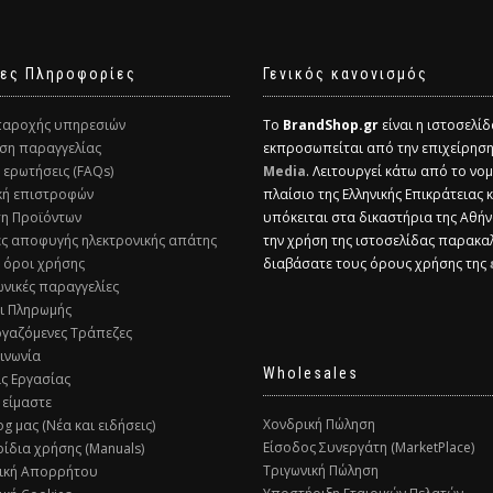
ες Πληροφορίες
Γενικός κανονισμός
παροχής υπηρεσιών
Το
BrandShop.gr
είναι η ιστοσελί
ση παραγγελίας
εκπροσωπείται από την επιχείρησ
ς ερωτήσεις (FAQs)
Media
. Λειτουργεί κάτω από το νομ
ική επιστροφών
πλαίσιο της Ελληνικής Επικράτειας 
ση Προϊόντων
υπόκειται στα δικαστήρια της Αθήν
ες αποφυγής ηλεκτρονικής απάτης
την χρήση της ιστοσελίδας παρακα
ί όροι χρήσης
διαβάσατε τους όρους χρήσης της
ωνικές παραγγελίες
ι Πληρωμής
ργαζόμενες Τράπεζες
οινωνία
Wholesales
ις Εργασίας
 είμαστε
Χονδρική Πώληση
og μας (Νέα και ειδήσεις)
Είσοδος Συνεργάτη (MarketPlace)
ρίδια χρήσης (Manuals)
Τριγωνική Πώληση
τική Απορρήτου