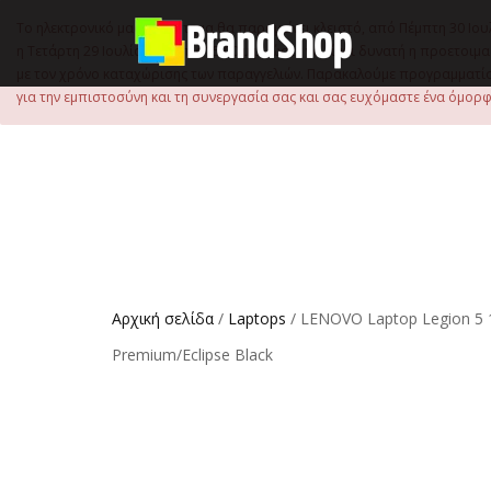
στο
περιεχόμενο
Το ηλεκτρονικό μας κατάστημα θα παραμείνει κλειστό, από Πέμπτη 30 Ιου
η Τετάρτη 29 Ιουλίου, έως τις 15:00 μ.μ., ώστε να είναι δυνατή η προετ
με τον χρόνο καταχώρισης των παραγγελιών. Παρακαλούμε προγραμματίστ
για την εμπιστοσύνη και τη συνεργασία σας και σας ευχόμαστε ένα όμορφο
Αρχική σελίδα
/
Laptops
/ LENOVO Laptop Legion 5
Premium/Eclipse Black