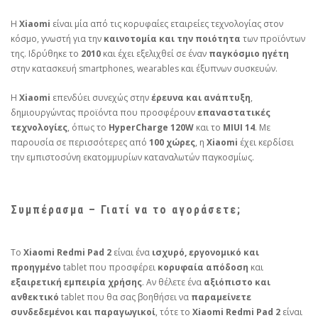
Η
Xiaomi
είναι μία από τις κορυφαίες εταιρείες τεχνολογίας στον
κόσμο, γνωστή για την
καινοτομία και την ποιότητα
των προϊόντων
της. Ιδρύθηκε το
2010
και έχει εξελιχθεί σε έναν
παγκόσμιο ηγέτη
στην κατασκευή smartphones, wearables και έξυπνων συσκευών.
Η
Xiaomi
επενδύει συνεχώς στην
έρευνα και ανάπτυξη
,
δημιουργώντας προϊόντα που προσφέρουν
επαναστατικές
τεχνολογίες
, όπως το
HyperCharge 120W
και το
MIUI 14
. Με
παρουσία σε περισσότερες από
100 χώρες
, η
Xiaomi
έχει κερδίσει
την εμπιστοσύνη εκατομμυρίων καταναλωτών παγκοσμίως.
Συμπέρασμα – Γιατί να το αγοράσετε;
Το
Xiaomi Redmi Pad 2
είναι ένα
ισχυρό, εργονομικό και
προηγμένο
tablet που προσφέρει
κορυφαία απόδοση
και
εξαιρετική εμπειρία χρήσης
. Αν θέλετε ένα
αξιόπιστο και
ανθεκτικό
tablet που θα σας βοηθήσει να
παραμείνετε
συνδεδεμένοι και παραγωγικοί
, τότε το
Xiaomi Redmi Pad 2
είναι