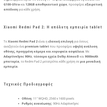
G100-Ultra
και
128GB αποθηκευτικό χώρο
, προσφέρει
εξαιρετική
απόδοση
για κάθε χρήση.
Xiaomi Redmi Pad 2: Η απόλυτη εμπειρία tablet
Το
Xiaomi Redmi Pad 2
είναι η
ιδανική επιλογή
για όσους
αναζητούν ένα
premium tablet
που προσφέρει
υψηλή ανάλυση
οθόνης, προηγμένη κάμερα και κορυφαία ασφάλεια
. Με
AdaptiveSync 90Hz
,
τέσσερα ηχεία Dolby Atmos®
και
9000mAh
μπαταρία
, το Redmi Pad 2 μετατρέπει κάθε χρήση σε
μια μοναδική
εμπειρία
.
Τεχνικές Προδιαγραφές
Οθόνη:
11″ WQHD, 2560 x 1600 pixels
Ρυθμός ανανέωσης:
90Hz AdaptiveSync