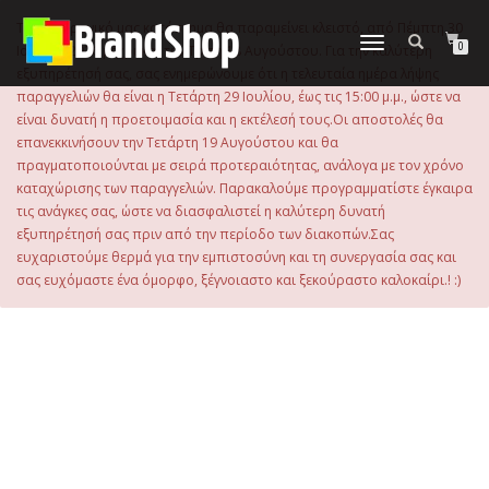
στο
περιεχόμενο
Το ηλεκτρονικό μας κατάστημα θα παραμείνει κλειστό, από Πέμπτη 30
Εναλλαγή
0
Ιουλίου 2026 μέχρι και την Τρίτη 18 Αυγούστου. Για την καλύτερη
πλοήγησης
εξυπηρέτησή σας, σας ενημερώνουμε ότι η τελευταία ημέρα λήψης
παραγγελιών θα είναι η Τετάρτη 29 Ιουλίου, έως τις 15:00 μ.μ., ώστε να
είναι δυνατή η προετοιμασία και η εκτέλεσή τους.Οι αποστολές θα
επανεκκινήσουν την Τετάρτη 19 Αυγούστου και θα
πραγματοποιούνται με σειρά προτεραιότητας, ανάλογα με τον χρόνο
καταχώρισης των παραγγελιών. Παρακαλούμε προγραμματίστε έγκαιρα
τις ανάγκες σας, ώστε να διασφαλιστεί η καλύτερη δυνατή
εξυπηρέτησή σας πριν από την περίοδο των διακοπών.Σας
ευχαριστούμε θερμά για την εμπιστοσύνη και τη συνεργασία σας και
σας ευχόμαστε ένα όμορφο, ξέγνοιαστο και ξεκούραστο καλοκαίρι.! :)