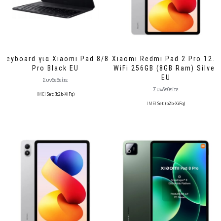
Keyboard για Xiaomi Pad 8/8
Xiaomi Redmi Pad 2 Pro 12.1
Pro Black EU
WiFi 256GB (8GB Ram) Silver
EU
Συνδεθείτε
Συνδεθείτε
IMEI
Set: (b2b-XiFq)
IMEI
Set: (b2b-XiFq)