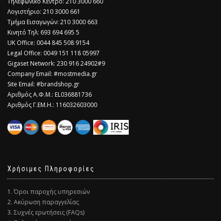
Τηλεφωνικό Κέντρο: 210 3000 660
Λογιστήριο: 210 3000 661
Τμήμα Εισαγωγών: 210 3000 663
Κινητό Τηλ: 693 694 695 5
​UK Office: 0044 845 508 9154
Legal Office: 0049 151 118 05997
Gigaset Network: 230 916 24902#9
Company Email: #mostmedia.gr
Site Email: #brandshop.gr
Αριθμός Α.Φ.Μ.: EL036881736
Αριθμός Γ.ΕΜ.Η.: 116032603000
Χρήσιμες Πληροφορίες
1. Όροι παροχής υπηρεσιών
2. Ακύρωση παραγγελίας
3. Συχνές ερωτήσεις (FAQs)