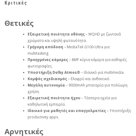
Κριτικές
Θετικές
Εξαιρετική ποιότητα οθόνης
– WQHD με ζωντανά
χρώματα και υψηλή φωτεινότητα.
Γρήγορη απόδοση
– MediaTek G100-Ultra για
multitasking.
Προηγμένες κάμερες
– 8MP κύρια κάμερα για καθαρές
φωτογραφίες.
Υποστήριξη Dolby Atmos®
– Ιδανικό για multimedia.
Κομψός σχεδιασμός
– Ελαφρύ και ανθεκτικό.
Μεγάλη αυτονομία
– 9000mAh μπαταρία για πολύωρη
χρήση.
Εξαιρετική ποιότητα ήχου
– Τέσσερα ηχεία για
καθηλωτική εμπειρία.
Ιδανικό για μαθητές και επαγγελματίες
– Υποστήριξη
productivity apps.
Αρνητικές