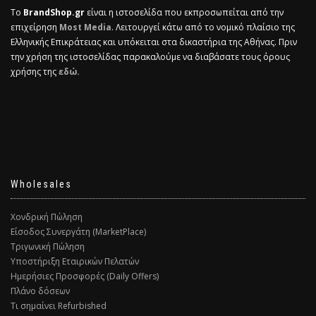
Το
BrandShop.gr
είναι η ιστοσελίδα που εκπροσωπείται από την
επιχείρηση
Most Media
. Λειτουργεί κάτω από το νομικό πλαίσιο της
Ελληνικής Επικράτειας και υπόκειται στα δικαστήρια της Αθήνας. Πριν
την χρήση της ιστοσελίδας παρακαλούμε να διαβάσατε τους όρους
χρήσης της
εδώ.
Wholesales
Χονδρική Πώληση
Είσοδος Συνεργάτη (MarketPlace)
Τριγωνική Πώληση
Υποστήριξη Εταιρικών Πελατών
Ημερήσιες Προσφορές (Daily Offers)
Πλάνο δόσεων
Τι σημαίνει Refurbished