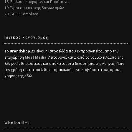
18. Επίλυση διαφορών και Παράπονα
19. Όροι συμμετοχής διαγωνισμών
20. GDPR Compliant
Γενικός κανονισμός
Το
BrandShop.gr
είναι η ιστοσελίδα που εκπροσωπείται από την
επιχείρηση
Most Media
. Λειτουργεί κάτω από το νομικό πλαίσιο της
Ελληνικής Επικράτειας και υπόκειται στα δικαστήρια της Αθήνας. Πριν
την χρήση της ιστοσελίδας παρακαλούμε να διαβάσατε τους όρους
χρήσης της
εδώ.
Wholesales