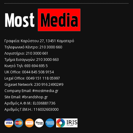
Γραφεία: Καρύστου 27, 13451 Καματερό
Τηλεφωνικό Κέντρο: 210 3000 660
Λογιστήριο: 210 3000 661
Τμήμα Εισαγωγών: 210 3000 663
Κινητό Τηλ: 693 694 695 5
​UK Office: 0044 845 508 9154
Legal Office: 0049 151 118 05997
Gigaset Network: 230 916 24902#9
Company Email: #mostmedia.gr
Site Email: #brandshop.gr
Αριθμός Α.Φ.Μ.: EL036881736
Αριθμός Γ.ΕΜ.Η.: 116032603000