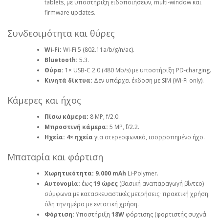
tablets, με υποστήριξη ειδοποιήσεων, multi‑window και
firmware updates.
Συνδεσιμότητα και θύρες
Wi‑Fi:
Wi‑Fi 5 (802.11a/b/g/n/ac).
Bluetooth:
5.3.
Θύρα:
1× USB‑C 2.0 (480 Mb/s) με υποστήριξη PD‑charging.
Κινητά δίκτυα:
Δεν υπάρχει έκδοση με SIM (Wi‑Fi only).
Κάμερες και ήχος
Πίσω κάμερα:
8 MP, f/2.0.
Μπροστινή κάμερα:
5 MP, f/2.2.
Ηχεία:
4× ηχεία
για στερεοφωνικό, ισορροπημένο ήχο.
Μπαταρία και φόρτιση
Χωρητικότητα:
9.000 mAh
Li‑Polymer.
Αυτονομία:
έως
19 ώρες
(βασική αναπαραγωγή βίντεο)
σύμφωνα με κατασκευαστικές μετρήσεις· πρακτική χρήση:
όλη την ημέρα με εντατική χρήση.
Φόρτιση:
Υποστήριξη
18W
φόρτισης (φορτιστής συχνά