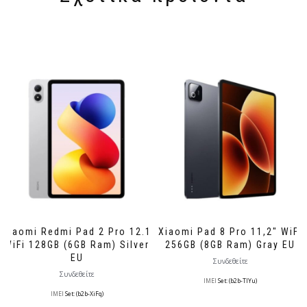
Xiaomi Redmi Pad 2 Pro 12.1
Xiaomi Pad 8 Pro 11,2″ WiFi
WiFi 128GB (6GB Ram) Silver
256GB (8GB Ram) Gray EU
EU
Συνδεθείτε
Συνδεθείτε
IMEI
Set: (b2b-TlYu)
IMEI
Set: (b2b-XiFq)