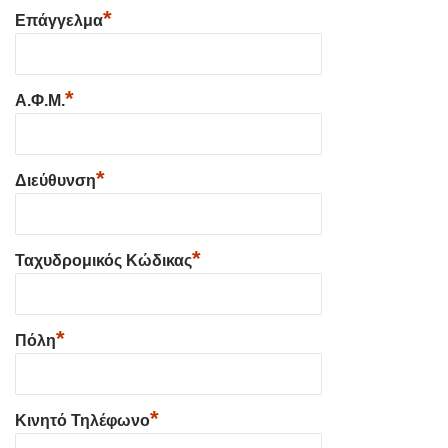
*
Επάγγελμα
*
Α.Φ.Μ.
*
Διεύθυνση
*
Ταχυδρομικός Κώδικας
*
Πόλη
*
Κινητό Τηλέφωνο