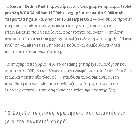
Το
Xiaomi Redmi Pad 2
προσφέρει μια ολοκληρωμένη εμπειρία tablet:
μεγάλη WQXGA οθόνη 11″ 90Hz
,
ισχυρή αυτονομία 9.000 mAh
,
τετραπλά ηχεία
και
Android 15 με HyperOS 2
— όλα σε μια προσιτή
τιμή που το καθιστούν ιδανικό για οικογένειες, φοιτητές και
επαγγελματίες που χρειάζονται φορητότητα και άνεση. Η επιλογή
αγοράς από το
onething.gr
εξασφαλίζει ελληνική υποστήριξη, 24μηνη
εγγύηση και after‑sales υπηρεσίες, καθώς και συμβουλευτική για
περιφερειακά και εγκατάσταση.
Για επιχειρήσεις χωρίς ΦΠΑ, το onething.gr παρέχει τιμολόγηση και
υποστήριξη B2B, διευκολύνοντας την ενσωμάτωση του Redmi Pad 2 σε
εταιρικά πακέτα εξοπλισμού. Η επένδυση τώρα σημαίνει άμεση
πρόσβαση σε ένα tablet που συνδυάζει ποιότητα, αυτονομία και
λειτουργικότητα, με την ασφάλεια της επίσημης υποστήριξης.
10 Συχνές τεχνικές ερωτήσεις και απαντήσεις
(για την ελληνική αγορά)