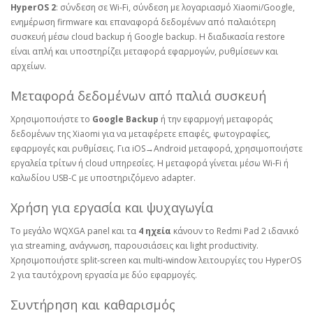
HyperOS 2
: σύνδεση σε Wi‑Fi, σύνδεση με λογαριασμό Xiaomi/Google,
ενημέρωση firmware και επαναφορά δεδομένων από παλαιότερη
συσκευή μέσω cloud backup ή Google backup. Η διαδικασία restore
είναι απλή και υποστηρίζει μεταφορά εφαρμογών, ρυθμίσεων και
αρχείων.
Μεταφορά δεδομένων από παλιά συσκευή
Χρησιμοποιήστε το
Google Backup
ή την εφαρμογή μεταφοράς
δεδομένων της Xiaomi για να μεταφέρετε επαφές, φωτογραφίες,
εφαρμογές και ρυθμίσεις. Για iOS→Android μεταφορά, χρησιμοποιήστε
εργαλεία τρίτων ή cloud υπηρεσίες. Η μεταφορά γίνεται μέσω Wi‑Fi ή
καλωδίου USB‑C με υποστηριζόμενο adapter.
Χρήση για εργασία και ψυχαγωγία
Το μεγάλο WQXGA panel και τα
4 ηχεία
κάνουν το Redmi Pad 2 ιδανικό
για streaming, ανάγνωση, παρουσιάσεις και light productivity.
Χρησιμοποιήστε split‑screen και multi‑window λειτουργίες του HyperOS
2 για ταυτόχρονη εργασία με δύο εφαρμογές.
Συντήρηση και καθαρισμός