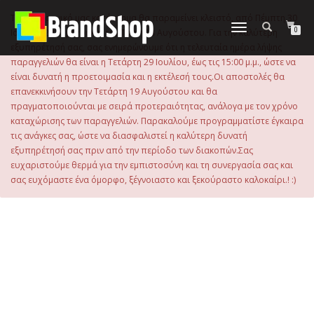
στο
περιεχόμενο
Το ηλεκτρονικό μας κατάστημα θα παραμείνει κλειστό, από Πέμπτη 30
Εναλλαγή
0
Ιουλίου 2026 μέχρι και την Τρίτη 18 Αυγούστου. Για την καλύτερη
πλοήγησης
εξυπηρέτησή σας, σας ενημερώνουμε ότι η τελευταία ημέρα λήψης
παραγγελιών θα είναι η Τετάρτη 29 Ιουλίου, έως τις 15:00 μ.μ., ώστε να
είναι δυνατή η προετοιμασία και η εκτέλεσή τους.Οι αποστολές θα
επανεκκινήσουν την Τετάρτη 19 Αυγούστου και θα
πραγματοποιούνται με σειρά προτεραιότητας, ανάλογα με τον χρόνο
καταχώρισης των παραγγελιών. Παρακαλούμε προγραμματίστε έγκαιρα
τις ανάγκες σας, ώστε να διασφαλιστεί η καλύτερη δυνατή
εξυπηρέτησή σας πριν από την περίοδο των διακοπών.Σας
ευχαριστούμε θερμά για την εμπιστοσύνη και τη συνεργασία σας και
σας ευχόμαστε ένα όμορφο, ξέγνοιαστο και ξεκούραστο καλοκαίρι.! :)