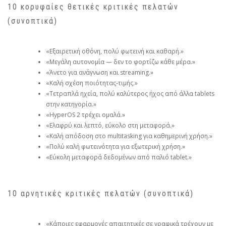
10 κορυφαίες θετικές κριτικές πελατών
(συνοπτικά)
«Εξαιρετική οθόνη, πολύ φωτεινή και καθαρή.»
«Μεγάλη αυτονομία — δεν το φορτίζω κάθε μέρα.»
«Άνετο για ανάγνωση και streaming.»
«Καλή σχέση ποιότητας‑τιμής.»
«Τετραπλά ηχεία, πολύ καλύτερος ήχος από άλλα tablets
στην κατηγορία.»
«HyperOS 2 τρέχει ομαλά.»
«Ελαφρύ και λεπτό, εύκολο στη μεταφορά.»
«Καλή απόδοση στο multitasking για καθημερινή χρήση.»
«Πολύ καλή φωτεινότητα για εξωτερική χρήση.»
«Εύκολη μεταφορά δεδομένων από παλιό tablet.»
10 αρνητικές κριτικές πελατών (συνοπτικά)
«Κάποιες εφαρμογές απαιτητικές σε γραφικά τρέχουν με