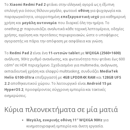
Το
Xiaomi Redmi Pad 2
φτάνει στην ελληνική αγορά ως η έξυπνη
επιλογή για όσους θέλουν μεγάλο, φωτεινό
οθόνη
για ψυχαγωγία και
παραγωγικότητα, ισορροπημένη
επεξεργαστική ισχύ
για καθημερινή
χρήση και
μεγάλη αυτονομία
που διαρκεί όλη την ημέρα. Το
onething.gr παρουσιάζει αναλυτικά κάθε τεχνική λεπτομέρεια, οδηγίες
χρήσης, εγγύηση και προτάσεις περιφερειακών, ώστε ο υποψήφιος
αγοραστής να πάρει την απόφαση με ασφάλεια και γνώση.
Το
Redmi Pad 2
είναι ένα
11‑ιντσών tablet
με
WQXGA (2560×1600)
ανάλυση, 90Hz ρυθμό ανανέωσης, και φωτεινότητα που φτάνει έως 600
cd/m² σε HDR περιεχόμενο. Σχεδιασμένο για multimedia, ανάγνωση,
εκπαιδευτική χρήση και ελαφρύ multitasking, συνδυάζει
MediaTek
Helio G100‑Ultra
επεξεργαστή με
4GB LPDDR4X RAM
και
128GB UFS
2.2
αποθηκευτικού χώρου. Το λειτουργικό είναι
Android 15 με
HyperOS 2
, προσφέροντας σύγχρονη εμπειρία και τακτικές
ενημερώσεις.
Κύρια πλεονεκτήματα σε μία ματιά
Μεγάλη, ευκρινής οθόνη 11″ WQXGA 90Hz
για
κινηματογραφική εμπειρία και άνετη εργασία.