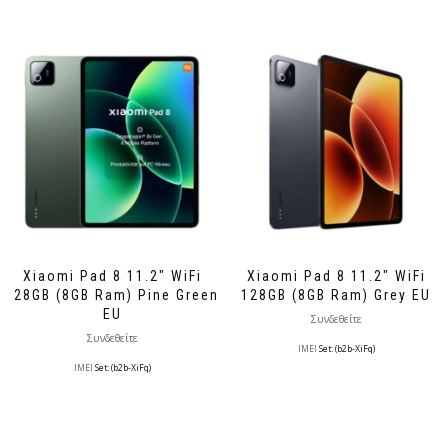
Xiaomi Pad 8 11.2″ WiFi
Xiaomi Pad 8 11.2″ WiFi
128GB (8GB Ram) Pine Green
128GB (8GB Ram) Grey EU
EU
Συνδεθείτε
Συνδεθείτε
IMEI
Set: (b2b-XiFq)
IMEI
Set: (b2b-XiFq)