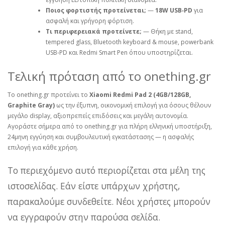
Ποιος φορτιστής προτείνεται;
—
18W USB‑PD
για
ασφαλή και γρήγορη φόρτιση.
Τι περιφερειακά προτείνετε;
— Θήκη με stand,
tempered glass, Bluetooth keyboard & mouse, powerbank
USB‑PD και Redmi Smart Pen όπου υποστηρίζεται.
Τελική πρόταση από το onething.gr
Το onething.gr προτείνει το
Xiaomi Redmi Pad 2 (4GB/128GB,
Graphite Gray)
ως την έξυπνη, οικονομική επιλογή για όσους θέλουν
μεγάλο display, αξιοπρεπείς επιδόσεις και μεγάλη αυτονομία.
Αγοράστε σήμερα από το onething.gr για πλήρη ελληνική υποστήριξη,
24μηνη εγγύηση και συμβουλευτική εγκατάστασης — η ασφαλής
επιλογή για κάθε χρήση.
Το περιεχόμενο αυτό περιορίζεται στα μέλη της
ιστοσελίδας. Εάν είστε υπάρχων χρήστης,
παρακαλούμε συνδεθείτε. Νέοι χρήστες μπορούν
να εγγραφούν στην παρούσα σελίδα.