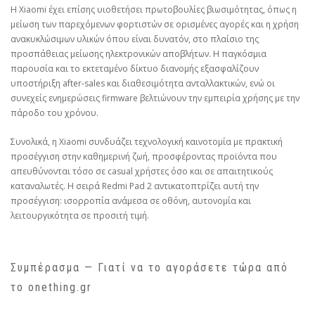
Η Xiaomi έχει επίσης υιοθετήσει πρωτοβουλίες βιωσιμότητας, όπως η
μείωση των παρεχόμενων φορτιστών σε ορισμένες αγορές και η χρήση
ανακυκλώσιμων υλικών όπου είναι δυνατόν, στο πλαίσιο της
προσπάθειας μείωσης ηλεκτρονικών αποβλήτων. Η παγκόσμια
παρουσία και το εκτεταμένο δίκτυο διανομής εξασφαλίζουν
υποστήριξη after‑sales και διαθεσιμότητα ανταλλακτικών, ενώ οι
συνεχείς ενημερώσεις firmware βελτιώνουν την εμπειρία χρήσης με την
πάροδο του χρόνου.
Συνολικά, η Xiaomi συνδυάζει τεχνολογική καινοτομία με πρακτική
προσέγγιση στην καθημερινή ζωή, προσφέροντας προϊόντα που
απευθύνονται τόσο σε casual χρήστες όσο και σε απαιτητικούς
καταναλωτές. Η σειρά Redmi Pad 2 αντικατοπτρίζει αυτή την
προσέγγιση: ισορροπία ανάμεσα σε οθόνη, αυτονομία και
λειτουργικότητα σε προσιτή τιμή.
Συμπέρασμα — Γιατί να το αγοράσετε τώρα από
το onething.gr