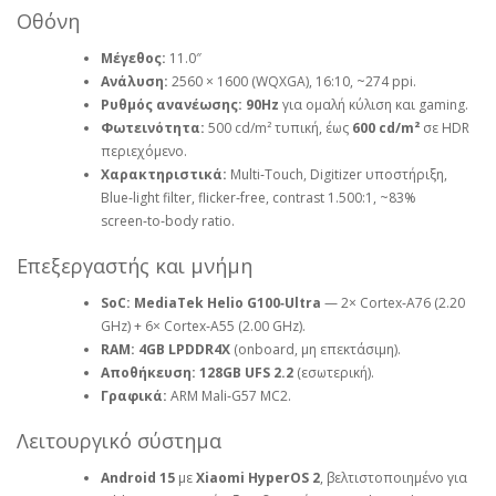
Οθόνη
Μέγεθος:
11.0″
Ανάλυση:
2560 × 1600 (WQXGA), 16:10, ~274 ppi.
Ρυθμός ανανέωσης:
90Hz
για ομαλή κύλιση και gaming.
Φωτεινότητα:
500 cd/m² τυπική, έως
600 cd/m²
σε HDR
περιεχόμενο.
Χαρακτηριστικά:
Multi‑Touch, Digitizer υποστήριξη,
Blue‑light filter, flicker‑free, contrast 1.500:1, ~83%
screen‑to‑body ratio.
Επεξεργαστής και μνήμη
SoC:
MediaTek Helio G100‑Ultra
— 2× Cortex‑A76 (2.20
GHz) + 6× Cortex‑A55 (2.00 GHz).
RAM:
4GB LPDDR4X
(onboard, μη επεκτάσιμη).
Αποθήκευση:
128GB UFS 2.2
(εσωτερική).
Γραφικά:
ARM Mali‑G57 MC2.
Λειτουργικό σύστημα
Android 15
με
Xiaomi HyperOS 2
, βελτιστοποιημένο για