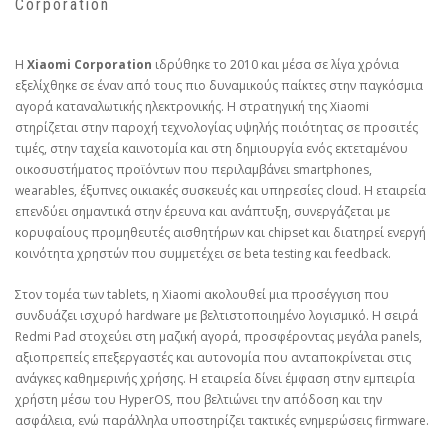
Corporation
Η
Xiaomi Corporation
ιδρύθηκε το 2010 και μέσα σε λίγα χρόνια
εξελίχθηκε σε έναν από τους πιο δυναμικούς παίκτες στην παγκόσμια
αγορά καταναλωτικής ηλεκτρονικής. Η στρατηγική της Xiaomi
στηρίζεται στην παροχή τεχνολογίας υψηλής ποιότητας σε προσιτές
τιμές, στην ταχεία καινοτομία και στη δημιουργία ενός εκτεταμένου
οικοσυστήματος προϊόντων που περιλαμβάνει smartphones,
wearables, έξυπνες οικιακές συσκευές και υπηρεσίες cloud. Η εταιρεία
επενδύει σημαντικά στην έρευνα και ανάπτυξη, συνεργάζεται με
κορυφαίους προμηθευτές αισθητήρων και chipset και διατηρεί ενεργή
κοινότητα χρηστών που συμμετέχει σε beta testing και feedback.
Στον τομέα των tablets, η Xiaomi ακολουθεί μια προσέγγιση που
συνδυάζει ισχυρό hardware με βελτιστοποιημένο λογισμικό. Η σειρά
Redmi Pad στοχεύει στη μαζική αγορά, προσφέροντας μεγάλα panels,
αξιοπρεπείς επεξεργαστές και αυτονομία που ανταποκρίνεται στις
ανάγκες καθημερινής χρήσης. Η εταιρεία δίνει έμφαση στην εμπειρία
χρήστη μέσω του HyperOS, που βελτιώνει την απόδοση και την
ασφάλεια, ενώ παράλληλα υποστηρίζει τακτικές ενημερώσεις firmware.