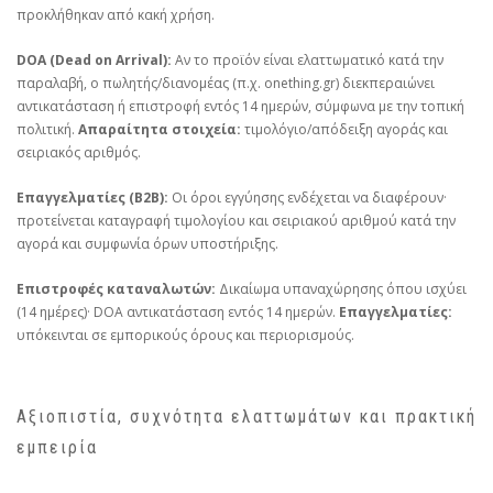
προκλήθηκαν από κακή χρήση.
DOA (Dead on Arrival):
Αν το προϊόν είναι ελαττωματικό κατά την
παραλαβή, ο πωλητής/διανομέας (π.χ. onething.gr) διεκπεραιώνει
αντικατάσταση ή επιστροφή εντός 14 ημερών, σύμφωνα με την τοπική
πολιτική.
Απαραίτητα στοιχεία:
τιμολόγιο/απόδειξη αγοράς και
σειριακός αριθμός.
Επαγγελματίες (B2B):
Οι όροι εγγύησης ενδέχεται να διαφέρουν·
προτείνεται καταγραφή τιμολογίου και σειριακού αριθμού κατά την
αγορά και συμφωνία όρων υποστήριξης.
Επιστροφές καταναλωτών:
Δικαίωμα υπαναχώρησης όπου ισχύει
(14 ημέρες)· DOA αντικατάσταση εντός 14 ημερών.
Επαγγελματίες:
υπόκεινται σε εμπορικούς όρους και περιορισμούς.
Αξιοπιστία, συχνότητα ελαττωμάτων και πρακτική
εμπειρία