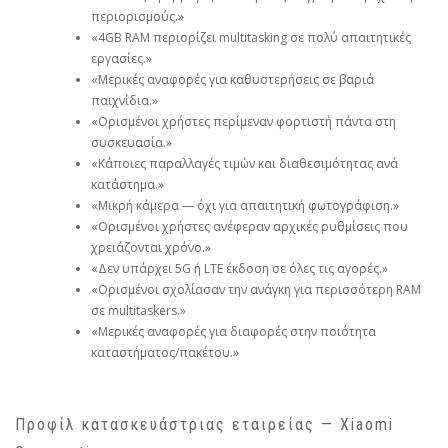
περιορισμούς.»
«4GB RAM περιορίζει multitasking σε πολύ απαιτητικές
εργασίες.»
«Μερικές αναφορές για καθυστερήσεις σε βαριά
παιχνίδια.»
«Ορισμένοι χρήστες περίμεναν φορτιστή πάντα στη
συσκευασία.»
«Κάποιες παραλλαγές τιμών και διαθεσιμότητας ανά
κατάστημα.»
«Μικρή κάμερα — όχι για απαιτητική φωτογράφιση.»
«Ορισμένοι χρήστες ανέφεραν αρχικές ρυθμίσεις που
χρειάζονται χρόνο.»
«Δεν υπάρχει 5G ή LTE έκδοση σε όλες τις αγορές.»
«Ορισμένοι σχολίασαν την ανάγκη για περισσότερη RAM
σε multitaskers.»
«Μερικές αναφορές για διαφορές στην ποιότητα
καταστήματος/πακέτου.»
Προφίλ κατασκευάστριας εταιρείας — Xiaomi