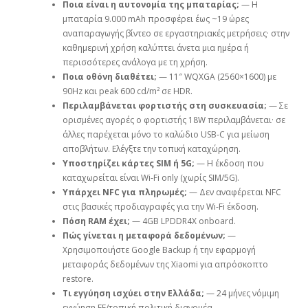
Ποια είναι η αυτονομία της μπαταρίας;
— Η
μπαταρία 9.000 mAh προσφέρει έως ~19 ώρες
αναπαραγωγής βίντεο σε εργαστηριακές μετρήσεις· στην
καθημερινή χρήση καλύπτει άνετα μια ημέρα ή
περισσότερες ανάλογα με τη χρήση.
Ποια οθόνη διαθέτει;
— 11″ WQXGA (2560×1600) με
90Hz και peak 600 cd/m² σε HDR.
Περιλαμβάνεται φορτιστής στη συσκευασία;
— Σε
ορισμένες αγορές ο φορτιστής 18W περιλαμβάνεται· σε
άλλες παρέχεται μόνο το καλώδιο USB‑C για μείωση
αποβλήτων. Ελέγξτε την τοπική καταχώρηση.
Υποστηρίζει κάρτες SIM ή 5G;
— Η έκδοση που
καταχωρείται είναι Wi‑Fi only (χωρίς SIM/5G).
Υπάρχει NFC για πληρωμές;
— Δεν αναφέρεται NFC
στις βασικές προδιαγραφές για την Wi‑Fi έκδοση.
Πόση RAM έχει;
— 4GB LPDDR4X onboard.
Πώς γίνεται η μεταφορά δεδομένων;
—
Χρησιμοποιήστε Google Backup ή την εφαρμογή
μεταφοράς δεδομένων της Xiaomi για απρόσκοπτο
restore.
Τι εγγύηση ισχύει στην Ελλάδα;
— 24 μήνες νόμιμη
εγγύηση ΕΕ/τοπική πολιτική διανομέα.