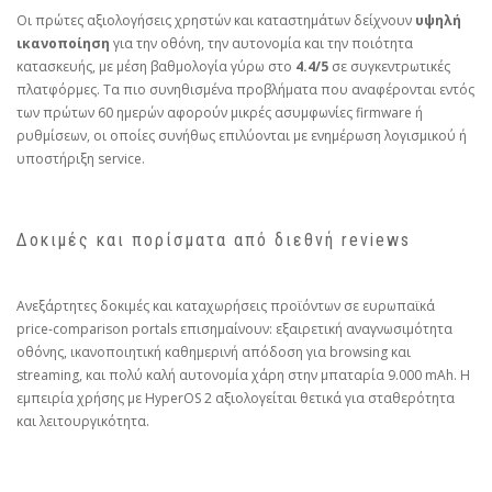
Οι πρώτες αξιολογήσεις χρηστών και καταστημάτων δείχνουν
υψηλή
ικανοποίηση
για την οθόνη, την αυτονομία και την ποιότητα
κατασκευής, με μέση βαθμολογία γύρω στο
4.4/5
σε συγκεντρωτικές
πλατφόρμες. Τα πιο συνηθισμένα προβλήματα που αναφέρονται εντός
των πρώτων 60 ημερών αφορούν μικρές ασυμφωνίες firmware ή
ρυθμίσεων, οι οποίες συνήθως επιλύονται με ενημέρωση λογισμικού ή
υποστήριξη service.
Δοκιμές και πορίσματα από διεθνή reviews
Ανεξάρτητες δοκιμές και καταχωρήσεις προϊόντων σε ευρωπαϊκά
price‑comparison portals επισημαίνουν: εξαιρετική αναγνωσιμότητα
οθόνης, ικανοποιητική καθημερινή απόδοση για browsing και
streaming, και πολύ καλή αυτονομία χάρη στην μπαταρία 9.000 mAh. Η
εμπειρία χρήσης με HyperOS 2 αξιολογείται θετικά για σταθερότητα
και λειτουργικότητα.