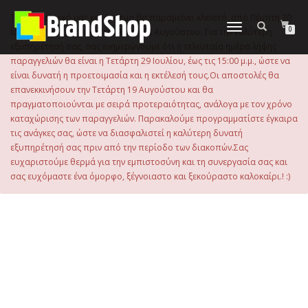
στο
περιεχόμενο
Το ηλεκτρονικό μας κατάστημα θα παραμείνει κλειστό, από Πέμπτη 30
Εναλλαγή
0
Ιουλίου 2026 μέχρι και την Τρίτη 18 Αυγούστου. Για την καλύτερη
πλοήγησης
εξυπηρέτησή σας, σας ενημερώνουμε ότι η τελευταία ημέρα λήψης
παραγγελιών θα είναι η Τετάρτη 29 Ιουλίου, έως τις 15:00 μ.μ., ώστε να
είναι δυνατή η προετοιμασία και η εκτέλεσή τους.Οι αποστολές θα
επανεκκινήσουν την Τετάρτη 19 Αυγούστου και θα
πραγματοποιούνται με σειρά προτεραιότητας, ανάλογα με τον χρόνο
καταχώρισης των παραγγελιών. Παρακαλούμε προγραμματίστε έγκαιρα
τις ανάγκες σας, ώστε να διασφαλιστεί η καλύτερη δυνατή
εξυπηρέτησή σας πριν από την περίοδο των διακοπών.Σας
ευχαριστούμε θερμά για την εμπιστοσύνη και τη συνεργασία σας και
σας ευχόμαστε ένα όμορφο, ξέγνοιαστο και ξεκούραστο καλοκαίρι.! :)