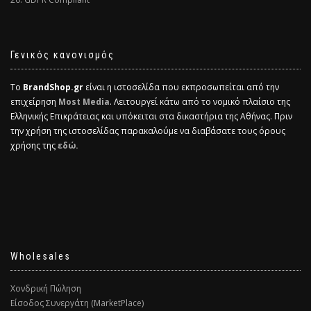
Γενικός κανονισμός
Το
BrandShop.gr
είναι η ιστοσελίδα που εκπροσωπείται από την
επιχείρηση
Most Media
. Λειτουργεί κάτω από το νομικό πλαίσιο της
Ελληνικής Επικράτειας και υπόκειται στα δικαστήρια της Αθήνας. Πριν
την χρήση της ιστοσελίδας παρακαλούμε να διαβάσατε τους όρους
χρήσης της
εδώ.
Wholesales
Χονδρική Πώληση
Είσοδος Συνεργάτη (MarketPlace)