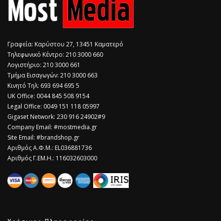
Γραφεία: Καρύστου 27, 13451 Καματερό
Τηλεφωνικό Κέντρο: 210 3000 660
Λογιστήριο: 210 3000 661
Τμήμα Εισαγωγών: 210 3000 663
Κινητό Τηλ: 693 694 695 5
​UK Office: 0044 845 508 9154
Legal Office: 0049 151 118 05997
Gigaset Network: 230 916 24902#9
Company Email: #mostmedia.gr
Site Email: #brandshop.gr
Αριθμός Α.Φ.Μ.: EL036881736
Αριθμός Γ.ΕΜ.Η.: 116032603000