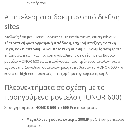
αναφέρεται.
Αποτελέσματα δοκιμών από διεθνή
sites
Διεθνείς δοκιμές (Heise, GSMArena, TrustedReviews) επισημαίνουν:
εξαιρετική φωτογραφική απόδοση
,
ισχυρή επεξεργαστική
ισχύ
,
καλή αυτονομία
και
ποιοτική οθόνη
. Οι δοκιμές αναφέρουν
επίσης ότι η τιμή και η σχέση αναβάθμισης σε σχέση με το βασικό
μοντέλο HONOR 600 είναι παράγοντες που πρέπει να αξιολογήσει ο
αγοραστής. Συνολικά, οι αξιολογήσεις τοποθετούν το HONOR 600 Pro
κοντά σε high‑end συσκευές με ισχυρό φωτογραφικό προφίλ.
Πλεονεκτήματα σε σχέση με το
προηγούμενο μοντέλο (HONOR 600)
Σε σύγκριση με το
HONOR 600
, το
600 Pro
προσφέρει:
Μεγαλύτερη κύρια κάμερα 200MP
με OIS και periscope
τηλεφακό.