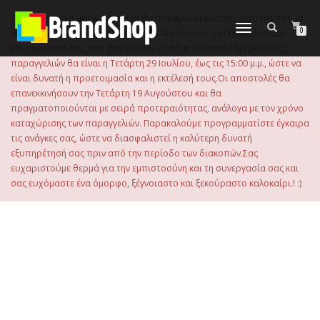
στο
περιεχόμενο
Το ηλεκτρονικό μας κατάστημα θα παραμείνει κλειστό, από Πέμπτη 30
Εναλλαγή
0
Ιουλίου 2026 μέχρι και την Τρίτη 18 Αυγούστου. Για την καλύτερη
πλοήγησης
εξυπηρέτησή σας, σας ενημερώνουμε ότι η τελευταία ημέρα λήψης
παραγγελιών θα είναι η Τετάρτη 29 Ιουλίου, έως τις 15:00 μ.μ., ώστε να
είναι δυνατή η προετοιμασία και η εκτέλεσή τους.Οι αποστολές θα
επανεκκινήσουν την Τετάρτη 19 Αυγούστου και θα
πραγματοποιούνται με σειρά προτεραιότητας, ανάλογα με τον χρόνο
καταχώρισης των παραγγελιών. Παρακαλούμε προγραμματίστε έγκαιρα
τις ανάγκες σας, ώστε να διασφαλιστεί η καλύτερη δυνατή
εξυπηρέτησή σας πριν από την περίοδο των διακοπών.Σας
ευχαριστούμε θερμά για την εμπιστοσύνη και τη συνεργασία σας και
σας ευχόμαστε ένα όμορφο, ξέγνοιαστο και ξεκούραστο καλοκαίρι.! :)