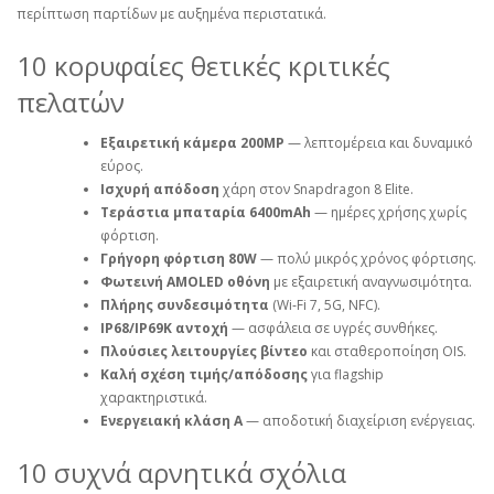
περίπτωση παρτίδων με αυξημένα περιστατικά.
10 κορυφαίες θετικές κριτικές
πελατών
Εξαιρετική κάμερα 200MP
— λεπτομέρεια και δυναμικό
εύρος.
Ισχυρή απόδοση
χάρη στον Snapdragon 8 Elite.
Τεράστια μπαταρία 6400mAh
— ημέρες χρήσης χωρίς
φόρτιση.
Γρήγορη φόρτιση 80W
— πολύ μικρός χρόνος φόρτισης.
Φωτεινή AMOLED οθόνη
με εξαιρετική αναγνωσιμότητα.
Πλήρης συνδεσιμότητα
(Wi‑Fi 7, 5G, NFC).
IP68/IP69K αντοχή
— ασφάλεια σε υγρές συνθήκες.
Πλούσιες λειτουργίες βίντεο
και σταθεροποίηση OIS.
Καλή σχέση τιμής/απόδοσης
για flagship
χαρακτηριστικά.
Ενεργειακή κλάση A
— αποδοτική διαχείριση ενέργειας.
10 συχνά αρνητικά σχόλια