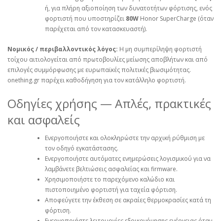
ή, για πλήρη αξιοποίηση των δυνατοτήτων φόρτισης, ενός
φορτιστή που υποστηρίζει
80W
Honor SuperCharge (όταν
παρέχεται από τον κατασκευαστή).
Νομικός / περιβαλλοντικός λόγος:
Η μη συμπερίληψη φορτιστή
τοίχου αιτιολογείται από πρωτοβουλίες μείωσης αποβλήτων και από
επιλογές συμμόρφωσης με ευρωπαϊκές πολιτικές βιωσιμότητας.
onething.gr παρέχει καθοδήγηση για τον κατάλληλο φορτιστή.
Οδηγίες χρήσης — Απλές, πρακτικές
και ασφαλείς
Ενεργοποιήστε και ολοκληρώστε την αρχική ρύθμιση με
τον οδηγό εγκατάστασης.
Ενεργοποιήστε αυτόματες ενημερώσεις λογισμικού για να
λαμβάνετε βελτιώσεις ασφαλείας και firmware.
Χρησιμοποιήστε το παρεχόμενο καλώδιο και
πιστοποιημένο φορτιστή για ταχεία φόρτιση.
Αποφεύγετε την έκθεση σε ακραίες θερμοκρασίες κατά τη
φόρτιση.
Ενεργοποιήστε λειτουργίες εξοικονόμησης ενέργειας όταν