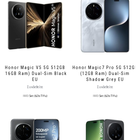
Honor Magic V5 5G 512GB
Honor Magic7 Pro 5G 512GB
(16GB Ram) Dual-Sim Black
(12GB Ram) Dual-Sim
EU
Shadow Grey EU
Συνδεθείτε
Συνδεθείτε
IMEI
Set: (b2b-TlYu)
IMEI
Set: (b2b-TlYu)