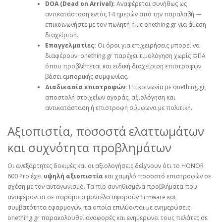
DOA (Dead on Arrival):
Αναφέρεται συνήθως ως
αντικατάσταση εντός 14 ημερών από την παραλαβή —
επικοινωνήστε με τον πωλητή ή με onething.gr για άμεση
διαχείριση.
Επαγγελματίες:
Οι όροι για επιχειρήσεις μπορεί να
διαφέρουν· onething.gr παρέχει τιμολόγηση χωρίς ΦΠΑ
όπου προβλέπεται και ειδική διαχείριση επιστροφών
βάσει εμπορικής συμφωνίας.
Διαδικασία επιστροφών:
Επικοινωνία με onething.gr,
αποστολή στοιχείων αγοράς, αξιολόγηση και
αντικατάσταση ή επιστροφή σύμφωνα με πολιτική.
Αξιοπιστία, ποσοστά ελαττωμάτων
και συχνότητα προβλημάτων
Οι ανεξάρτητες δοκιμές και οι αξιολογήσεις δείχνουν ότι το HONOR
600 Pro έχει
υψηλή αξιοπιστία
και χαμηλό ποσοστό επιστροφών σε
σχέση με τον ανταγωνισμό. Τα πιο συνηθισμένα προβλήματα που
αναφέρονται σε παρόμοια μοντέλα αφορούν firmware και
συμβατότητα εφαρμογών, τα οποία επιλύονται με ενημερώσεις.
onething.gr παρακολουθεί αναφορές και ενημερώνει τους πελάτες σε