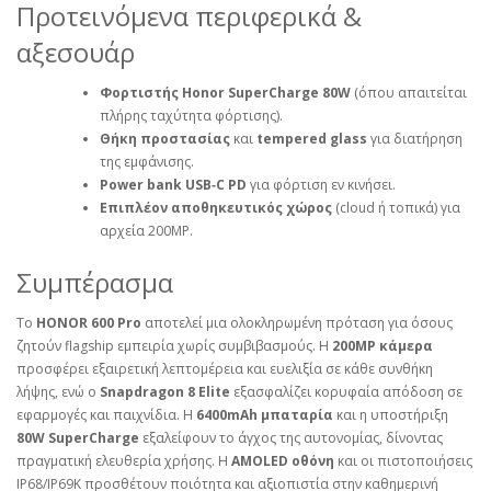
Προτεινόμενα περιφερικά &
αξεσουάρ
Φορτιστής Honor SuperCharge 80W
(όπου απαιτείται
πλήρης ταχύτητα φόρτισης).
Θήκη προστασίας
και
tempered glass
για διατήρηση
της εμφάνισης.
Power bank USB‑C PD
για φόρτιση εν κινήσει.
Επιπλέον αποθηκευτικός χώρος
(cloud ή τοπικά) για
αρχεία 200MP.
Συμπέρασμα
Το
HONOR 600 Pro
αποτελεί μια ολοκληρωμένη πρόταση για όσους
ζητούν flagship εμπειρία χωρίς συμβιβασμούς. Η
200MP κάμερα
προσφέρει εξαιρετική λεπτομέρεια και ευελιξία σε κάθε συνθήκη
λήψης, ενώ ο
Snapdragon 8 Elite
εξασφαλίζει κορυφαία απόδοση σε
εφαρμογές και παιχνίδια. Η
6400mAh μπαταρία
και η υποστήριξη
80W SuperCharge
εξαλείφουν το άγχος της αυτονομίας, δίνοντας
πραγματική ελευθερία χρήσης. Η
AMOLED οθόνη
και οι πιστοποιήσεις
IP68/IP69K προσθέτουν ποιότητα και αξιοπιστία στην καθημερινή