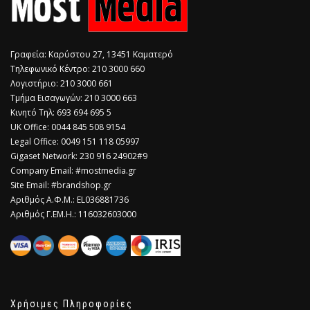
Γραφεία: Καρύστου 27, 13451 Καματερό
Τηλεφωνικό Κέντρο: 210 3000 660
Λογιστήριο: 210 3000 661
Τμήμα Εισαγωγών: 210 3000 663
Κινητό Τηλ: 693 694 695 5
​UK Office: 0044 845 508 9154
Legal Office: 0049 151 118 05997
Gigaset Network: 230 916 24902#9
Company Email: #mostmedia.gr
Site Email: #brandshop.gr
Αριθμός Α.Φ.Μ.: EL036881736
Αριθμός Γ.ΕΜ.Η.: 116032603000
Χρήσιμες Πληροφορίες