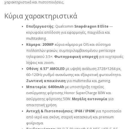
χαρακτηριστικά και πιστοποιήσεις.
Κύρια χαρακτηριστικά
Επεξεργαστής:
Qualcomm
Snapdragon 8 Elite
—
κορυφαία απόδοση για εφαρμογές, παιχνίδια και
multitasking.
Κάμερα:
200MP
κύρια κάμερα με OIS και σύστημα
πολλαπλών φακών, συμπεριλαμβανομένου periscope
τηλεφακού 3.5×.
Φωτογραφική υπεροχή
για νυχτερινές
λήψεις και zoom.
Οθόνη:
6.57″ AMOLED
με υψηλή ανάλυση 2728×1264 px,
60–120Hz ρυθμό ανανέωσης και εξαιρετική φωτεινότητα.
Ζωντανή απεικόνιση
για multimedia και gaming.
Μπαταρία:
6400mAh
με υποστήριξη ταχείας
ενσύρματης φόρτισης Honor SuperCharge 80W και
ασύρματης φόρτισης 50W.
Μεγάλη αυτονομία
για
απαιτητική χρήση.
Αντοχή & Πιστοποιήσεις:
IP68 / IP69K
για προστασία
από νερό και σκόνη, στερεή κατασκευή και premium
φινίρισμα.