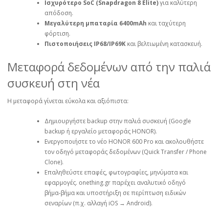
Ισχυρότερο SoC (Snapdragon 8 Elite)
για καλύτερη
απόδοση.
Μεγαλύτερη μπαταρία 6400mAh
και ταχύτερη
φόρτιση.
Πιστοποιήσεις IP68/IP69K
και βελτιωμένη κατασκευή.
Μεταφορά δεδομένων από την παλιά
συσκευή στη νέα
Η μεταφορά γίνεται εύκολα και αξιόπιστα:
Δημιουργήστε backup στην παλιά συσκευή (Google
backup ή εργαλείο μεταφοράς HONOR).
Ενεργοποιήστε το νέο HONOR 600 Pro και ακολουθήστε
τον οδηγό μεταφοράς δεδομένων (Quick Transfer / Phone
Clone).
Επαληθεύστε επαφές, φωτογραφίες, μηνύματα και
εφαρμογές. onething.gr παρέχει αναλυτικό οδηγό
βήμα‑βήμα και υποστήριξη σε περίπτωση ειδικών
σεναρίων (π.χ. αλλαγή iOS → Android).