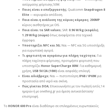
ασύρματης φόρτισης 50W.
Ποιος είναι ο επεξεργαστής;
Qualcomm
Snapdragon 8
Elite
— κορυφαία απόδοση.
Ποια είναι η ανάλυση της κύριας κάμερας;
200MP
κύριος αισθητήρας με OIS.
Ποια είναι τα SAR values;
SAR:
0.96 W/kg (κεφάλι)
,
1.29 W/kg (σώμα)
όπως αναφέρεται στα τεχνικά
έγγραφα.
Υποστηρίζει NFC και 5G;
Ναι — NFC και 5G υποστήριξη
για ευρωπαϊκή αγορά.
Τι φορτιστή να αγοράσω για πλήρη ταχύτητα;
Για
πλήρη ταχύτητα φόρτισης, προτιμήστε φορτιστή που
υποστηρίζει
Honor SuperCharge 80W
. Για καθημερινή
χρήση,
USB 5V/2A (10W)
είναι ασφαλής επιλογή.
Είναι αδιάβροχο;
Ναι — πιστοποίηση
IP68 / IP69K
για
προστασία από νερό και σκόνη.
Πώς γίνεται DOA;
Επικοινωνήστε με τον πωλητή εντός 14
ημερών ή με onething.gr για άμεση αντικατάσταση/
επιστροφή.
Το
HONOR 600 Pro
είναι διαθέσιμο σε επιλεγμένους ευρωπαϊκούς