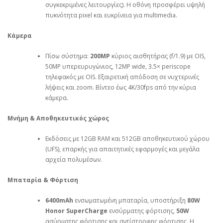
συγκεκριμένες λειτουργίες). Η οθόνη προσφέρει υψηλή
πυκνότητα pixel και ευκρίνεια για multimedia.
Κάμερα
Πίσω σύστημα:
200MP
κύριος αισθητήρας (f/1.9) με OIS,
50MP υπερευρυγώνιος, 12MP wide, 3.5× periscope
τηλεφακός με OIS. Εξαιρετική απόδοση σε νυχτερινές
λήψεις και zoom. Βίντεο έως 4K/30fps από την κύρια
κάμερα.
Μνήμη & Αποθηκευτικός χώρος
Εκδόσεις με 12GB RAM και 512GB αποθηκευτικού χώρου
(UFS), επαρκής για απαιτητικές εφαρμογές και μεγάλα
αρχεία πολυμέσων.
Μπαταρία & Φόρτιση
6400mAh
ενσωματωμένη μπαταρία, υποστήριξη
80W
Honor SuperCharge
ενσύρματης φόρτισης,
50W
ασύρματης φόρτισης και αντίστροφης φόρτισης. Η