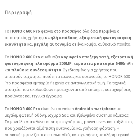
Περιγραφή
Το
HONOR 600 Pro
φέρνει στο προσκήνιο όλα όσα περιμένει ο
απαιτητικός χρήστης:
υψηλή απόδοση
,
εξαιρετική φωτογραφική
ικανότητα
και
μεγάλη αυτονομία
σε ένα κομψό, ανθεκτικό πακέτο.
Το
HONOR 600 Pro
συνδυάζει
κορυφαίο επεξεργαστή
,
εξαιρετική
φωτογραφική πλατφόρμα 200MP
,
τεράστια μπαταρία 6400mAh
και
πλούσια συνδεσιμότητα
. Σχεδιασμένο για χρήστες που
απαιτούν ταχύτητα, ποιότητα εικόνας και αυτονομία, το HONOR 600
Pro προσφέρει εμπειρία flagship σε ανταγωνιστική τιμή. Τα τεχνικά
στοιχεία που ακολουθούν προέρχονται από επίσημες καταχωρήσεις
προϊόντος και τεχνικά έγγραφα.
Το
HONOR 600 Pro
είναι ένα premium
Android smartphone
με
μεγάλη, φωτεινή οθόνη, ισχυρό SoC και εξελιγμένο σύστημα κάμερας.
Το μοντέλο απευθύνεται σε φωτογράφους, power users και ταξιδιώτες
που χρειάζονται αξιόπιστη αυτονομία και γρήγορη φόρτιση. Η
συσκευή εμφανίζεται σε ευρωπαϊκές καταχωρήσεις με πλήρη τεχνικά