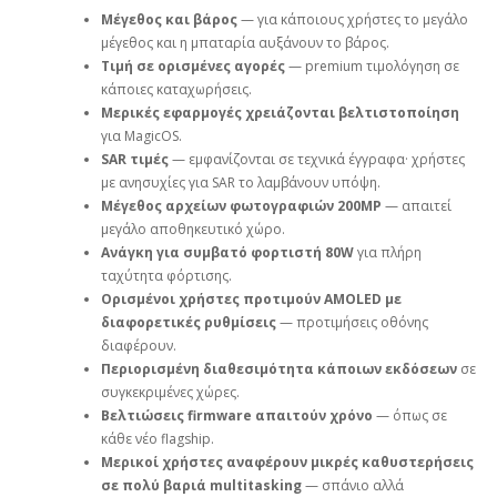
Μέγεθος και βάρος
— για κάποιους χρήστες το μεγάλο
μέγεθος και η μπαταρία αυξάνουν το βάρος.
Τιμή σε ορισμένες αγορές
— premium τιμολόγηση σε
κάποιες καταχωρήσεις.
Μερικές εφαρμογές χρειάζονται βελτιστοποίηση
για MagicOS.
SAR τιμές
— εμφανίζονται σε τεχνικά έγγραφα· χρήστες
με ανησυχίες για SAR το λαμβάνουν υπόψη.
Μέγεθος αρχείων φωτογραφιών 200MP
— απαιτεί
μεγάλο αποθηκευτικό χώρο.
Ανάγκη για συμβατό φορτιστή 80W
για πλήρη
ταχύτητα φόρτισης.
Ορισμένοι χρήστες προτιμούν AMOLED με
διαφορετικές ρυθμίσεις
— προτιμήσεις οθόνης
διαφέρουν.
Περιορισμένη διαθεσιμότητα κάποιων εκδόσεων
σε
συγκεκριμένες χώρες.
Βελτιώσεις firmware απαιτούν χρόνο
— όπως σε
κάθε νέο flagship.
Μερικοί χρήστες αναφέρουν μικρές καθυστερήσεις
σε πολύ βαριά multitasking
— σπάνιο αλλά