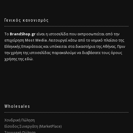
Γενικός κανονισμός
Το
BrandShop.gr
είναι η ιστοσελίδα που εκπροσωπείται από την
επιχείρηση
Most Media
. Λειτουργεί κάτω από το νομικό πλαίσιο της
Ελληνικής Επικράτειας και υπόκειται στα δικαστήρια της Αθήνας. Πριν
την χρήση της ιστοσελίδας παρακαλούμε να διαβάσατε τους όρους
χρήσης της
εδώ.
Wholesales
Χονδρική Πώληση
Είσοδος Συνεργάτη (MarketPlace)
Τριγωνική Πώληση