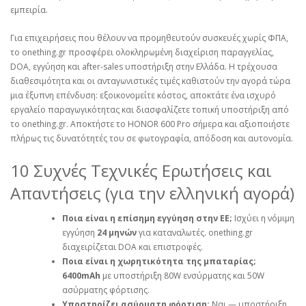
εμπειρία.
Για επιχειρήσεις που θέλουν να προμηθευτούν συσκευές χωρίς ΦΠΑ,
το onething.gr προσφέρει ολοκληρωμένη διαχείριση παραγγελίας,
DOA, εγγύηση και after‑sales υποστήριξη στην Ελλάδα. Η τρέχουσα
διαθεσιμότητα και οι ανταγωνιστικές τιμές καθιστούν την αγορά τώρα
μια έξυπνη επένδυση: εξοικονομείτε κόστος, αποκτάτε ένα ισχυρό
εργαλείο παραγωγικότητας και διασφαλίζετε τοπική υποστήριξη από
το onething.gr. Αποκτήστε το HONOR 600 Pro σήμερα και αξιοποιήστε
πλήρως τις δυνατότητές του σε φωτογραφία, απόδοση και αυτονομία.
10 Συχνές Τεχνικές Ερωτήσεις και
Απαντήσεις (για την ελληνική αγορά)
Ποια είναι η επίσημη εγγύηση στην ΕΕ;
Ισχύει η νόμιμη
εγγύηση
24 μηνών
για καταναλωτές. onething.gr
διαχειρίζεται DOA και επιστροφές.
Ποια είναι η χωρητικότητα της μπαταρίας;
6400mAh
με υποστήριξη 80W ενσύρματης και 50W
ασύρματης φόρτισης.
Υποστηρίζει ασύρματη φόρτιση;
Ναι — υποστήριξη