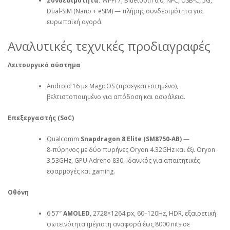
Συνδεσιμότητα:
Wi‑Fi 7, Bluetooth 6.0, NFC, USB‑C, 5G,
Dual‑SIM (Nano + eSIM) — πλήρης συνδεσιμότητα για
ευρωπαϊκή αγορά.
Αναλυτικές τεχνικές προδιαγραφές
Λειτουργικό σύστημα
Android 16 με MagicOS (προεγκατεστημένο),
βελτιστοποιημένο για απόδοση και ασφάλεια.
Επεξεργαστής (SoC)
Qualcomm
Snapdragon 8 Elite (SM8750‑AB)
—
8‑πύρηνος με δύο πυρήνες Oryon 4.32GHz και έξι Oryon
3.53GHz, GPU Adreno 830. Ιδανικός για απαιτητικές
εφαρμογές και gaming.
Οθόνη
6.57″
AMOLED
, 2728×1264 px, 60–120Hz, HDR, εξαιρετική
φωτεινότητα (μέγιστη αναφορά έως 8000 nits σε