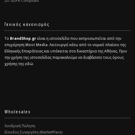
20. GDPR Compliant
Γενικός κανονισμός
Το
BrandShop.gr
είναι η ιστοσελίδα που εκπροσωπείται από την
επιχείρηση
Most Media
. Λειτουργεί κάτω από το νομικό πλαίσιο της
Ελληνικής Επικράτειας και υπόκειται στα δικαστήρια της Αθήνας. Πριν
την χρήση της ιστοσελίδας παρακαλούμε να διαβάσατε τους όρους
χρήσης της
εδώ.
Wholesales
Χονδρική Πώληση
Είσοδος Συνεργάτη (MarketPlace)