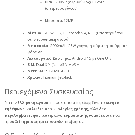
Πίσω: 200MP (ευρυγώνιος) + 12MP
(υπερευρυγώνιος)
Μπροστά: 12MP
Δίκτυα:
5G, Wi-Fi 7, Bluetooth 5.4, NFC (υποστηρίζεται
στην ευρωπαϊκή αγορά)
Μπαταρία:
3900mAh, 25W γρήγορη φόρτιση, ασύρματη
φόρτιση
Λειτουργικό Σύστημα:
Android 15 με One UI 7
SIM:
Dual SIM (NanoSIM + eSIM)
MPN:
SM-S937BZKGEUB
Χρώμα:
Titanium Jetblack
Περιεχόμενα Συσκευασίας
Για την
Ελληνική αγορά
, η συσκευασία περιλαμβάνει το
κινητό
τηλέφωνο
,
καλώδιο USB-C
,
οδηγίες χρήσης
, αλλά
δεν
περιλαμβάνει φορτιστή
, λόγω
ευρωπαϊκής νομοθεσίας
που
προωθεί τη μείωση ηλεκτρονικών αποβλήτων.