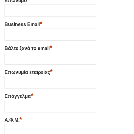
Επώνυμο
*
Business Email
*
Βάλτε ξανά το email
*
Επωνυμία εταιρείας
*
Επάγγελμα
*
Α.Φ.Μ.