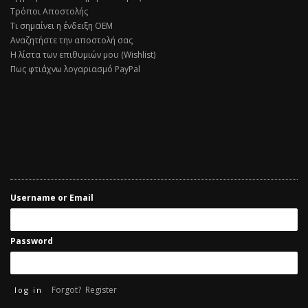
Τρόποι Αποστολής
Τι σημαίνει η ένδειξη ΟΕΜ
Αναζητήστε την αποστολή σας
Η λίστα των επιθυμιών μου (Wishlist)
Πως φτιάχνω λογαριασμό PayPal
Username or Email
Password
Forgot?
Register