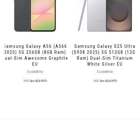
Samsung Galaxy A56 (A566
Samsung Galaxy S25 Ultra
2025) 5G 256GB (8GB Ram)
(S938 2025) 5G 512GB (12GB
Dual-Sim Awesome Graphite
Ram) Dual-Sim Titanium
EU
White Silver EU
Συνδεθείτε
Συνδεθείτε
IMEI
Set: (b2b-PtTl)
IMEI
Set: (b2b-PtTl)