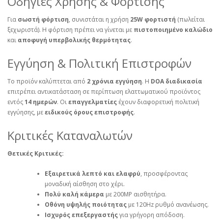
Οδηγίες Χρήσης & Φόρτισης
Για
σωστή φόρτιση
, συνιστάται η χρήση
25W φορτιστή
(πωλείται
ξεχωριστά). Η φόρτιση πρέπει να γίνεται με
πιστοποιημένο καλώδιο
και
αποφυγή υπερβολικής θερμότητας
.
Εγγύηση & Πολιτική Επιστροφών
Το προϊόν καλύπτεται από
2 χρόνια εγγύηση
. Η
DOA διαδικασία
επιτρέπει αντικατάσταση σε περίπτωση ελαττωματικού προϊόντος
εντός
14 ημερών
. Οι
επαγγελματίες
έχουν διαφορετική πολιτική
εγγύησης, με
ειδικούς όρους επιστροφής
.
Κριτικές Καταναλωτών
Θετικές Κριτικές:
Εξαιρετικά λεπτό και ελαφρύ
, προσφέροντας
μοναδική αίσθηση στο χέρι.
Πολύ καλή κάμερα
με 200MP αισθητήρα.
Οθόνη υψηλής ποιότητας
με 120Hz ρυθμό ανανέωσης.
Ισχυρός επεξεργαστής
για γρήγορη απόδοση.