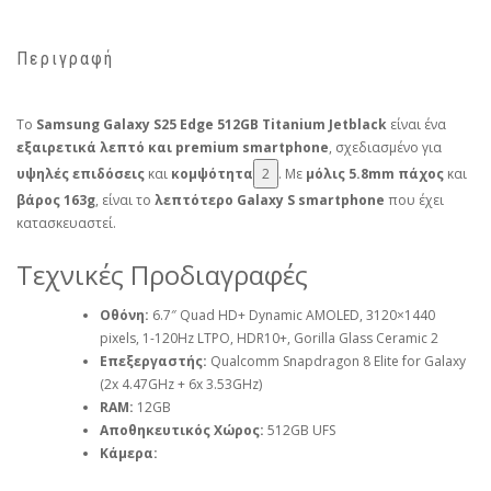
Περιγραφή
Το
Samsung Galaxy S25 Edge 512GB Titanium Jetblack
είναι ένα
εξαιρετικά λεπτό και premium smartphone
, σχεδιασμένο για
υψηλές επιδόσεις
και
κομψότητα
2
. Με
μόλις 5.8mm πάχος
και
βάρος 163g
, είναι το
λεπτότερο Galaxy S smartphone
που έχει
κατασκευαστεί.
Τεχνικές Προδιαγραφές
Οθόνη:
6.7″ Quad HD+ Dynamic AMOLED, 3120×1440
pixels, 1-120Hz LTPO, HDR10+, Gorilla Glass Ceramic 2
Επεξεργαστής:
Qualcomm Snapdragon 8 Elite for Galaxy
(2x 4.47GHz + 6x 3.53GHz)
RAM:
12GB
Αποθηκευτικός Χώρος:
512GB UFS
Κάμερα: