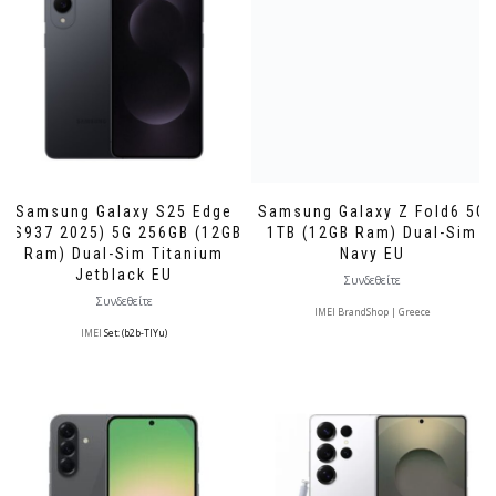
Samsung Galaxy S25 Edge
Samsung Galaxy Z Fold6 5G
(S937 2025) 5G 256GB (12GB
1TB (12GB Ram) Dual-Sim
Ram) Dual-Sim Titanium
Navy EU
Jetblack EU
Συνδεθείτε
Συνδεθείτε
IMEI BrandShop | Greece
IMEI
Set: (b2b-TlYu)