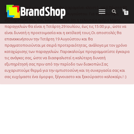
στο
περιεχόμενο
Το ηλεκτρονικό μας κατάστημα θα παραμείνει κλειστό, από Πέμπτη 30
Εναλλαγή
0
Ιουλίου 2026 μέχρι και την Τρίτη 18 Αυγούστου. Για την καλύτερη
πλοήγησης
εξυπηρέτησή σας, σας ενημερώνουμε ότι η τελευταία ημέρα λήψης
παραγγελιών θα είναι η Τετάρτη 29 Ιουλίου, έως τις 15:00 μ.μ., ώστε να
είναι δυνατή η προετοιμασία και η εκτέλεσή τους.Οι αποστολές θα
επανεκκινήσουν την Τετάρτη 19 Αυγούστου και θα
πραγματοποιούνται με σειρά προτεραιότητας, ανάλογα με τον χρόνο
καταχώρισης των παραγγελιών. Παρακαλούμε προγραμματίστε έγκαιρα
τις ανάγκες σας, ώστε να διασφαλιστεί η καλύτερη δυνατή
εξυπηρέτησή σας πριν από την περίοδο των διακοπών.Σας
ευχαριστούμε θερμά για την εμπιστοσύνη και τη συνεργασία σας και
σας ευχόμαστε ένα όμορφο, ξέγνοιαστο και ξεκούραστο καλοκαίρι.! :)