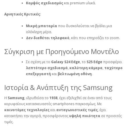
Κομψός σχεδιασμός
και premium υλικά.
Αρνητικές Κριτικές:
Μικρή μπαταρία
που δυσκολεύεται να βγάλει μια
ολόκληρη μέρα.
Δεν διαθέτει τηλεφακό
, κάτι που επηρεάζει το zoom.
Σύγκριση με Προηγούμενο Μοντέλο
Σε σχέση με το
Galaxy S24 Edge
, το
S25 Edge
προσφέρει
λεπτότερο σχεδιασμό
,
καλύτερη κάμερα
,
ταχύτερο
επεξεργαστή
και
βελτιωμένη οθόνη
.
Ιστορία & Ανάπτυξη της Samsung
Η
Samsung
, ιδρυθείσα το
1938
, έχει εξελιχθεί σε έναν από τους
κορυφαίους κατασκευαστές smartphones παγκοσμίως. Με
καινοτόμες τεχνολογίες
και
ανταγωνιστικές τιμές
, έχει
κατακτήσει την αγορά, προσφέροντας
υψηλή ποιότητα
σε προσιτές
τιμές.