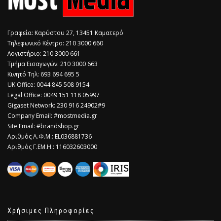
Γραφεία: Καρύστου 27, 13451 Καματερό
Τηλεφωνικό Κέντρο: 210 3000 660
Λογιστήριο: 210 3000 661
Τμήμα Εισαγωγών: 210 3000 663
Κινητό Τηλ: 693 694 695 5
​UK Office: 0044 845 508 9154
Legal Office: 0049 151 118 05997
Gigaset Network: 230 916 24902#9
Company Email: #mostmedia.gr
Site Email: #brandshop.gr
Αριθμός Α.Φ.Μ.: EL036881736
Αριθμός Γ.ΕΜ.Η.: 116032603000
Χρήσιμες Πληροφορίες