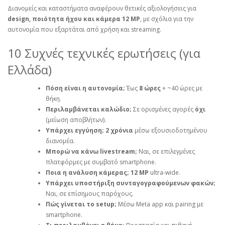
Διανομείς και καταστήματα αναφέρουν θετικές αξιολογήσεις για
design, ποιότητα ήχου και κάμερα 12 MP
, με σχόλια για την
αυτονομία που εξαρτάται από χρήση και streaming.
10 Συχνές τεχνικές ερωτήσεις (για
Ελλάδα)
Πόση είναι η αυτονομία;
Έως
8 ώρες
+ ~40 ώρες με
θήκη.
Περιλαμβάνεται καλώδιο;
Σε ορισμένες αγορές
όχι
(μείωση αποβλήτων).
Υπάρχει εγγύηση;
2 χρόνια
μέσω εξουσιοδοτημένου
διανομέα.
Μπορώ να κάνω livestream;
Ναι, σε επιλεγμένες
πλατφόρμες με συμβατό smartphone.
Ποια η ανάλυση κάμερας;
12 MP
ultra‑wide.
Υπάρχει υποστήριξη συνταγογραφούμενων φακών;
Ναι, σε επίσημους παρόχους.
Πώς γίνεται το setup;
Μέσω Meta app και pairing με
smartphone.