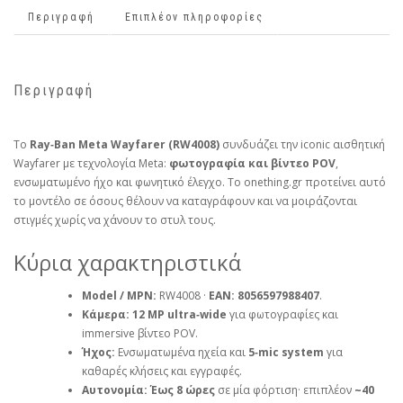
Περιγραφή
Επιπλέον πληροφορίες
Περιγραφή
Το
Ray‑Ban Meta Wayfarer (RW4008)
συνδυάζει την iconic αισθητική
Wayfarer με τεχνολογία Meta:
φωτογραφία και βίντεο POV
,
ενσωματωμένο ήχο και φωνητικό έλεγχο. Το onething.gr προτείνει αυτό
το μοντέλο σε όσους θέλουν να καταγράφουν και να μοιράζονται
στιγμές χωρίς να χάνουν το στυλ τους.
Κύρια χαρακτηριστικά
Model / MPN:
RW4008 ·
EAN:
8056597988407
.
Κάμερα:
12 MP ultra‑wide
για φωτογραφίες και
immersive βίντεο POV.
Ήχος:
Ενσωματωμένα ηχεία και
5‑mic system
για
καθαρές κλήσεις και εγγραφές.
Αυτονομία:
Έως 8 ώρες
σε μία φόρτιση· επιπλέον
~40