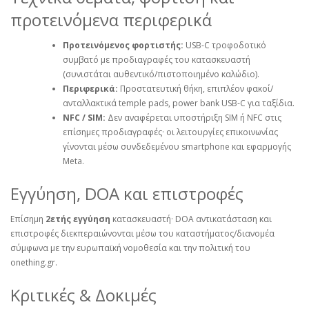
προτεινόμενα περιφερικά
Προτεινόμενος φορτιστής:
USB‑C τροφοδοτικό
συμβατό με προδιαγραφές του κατασκευαστή
(συνιστάται αυθεντικό/πιστοποιημένο καλώδιο).
Περιφερικά:
Προστατευτική θήκη, επιπλέον φακοί/
ανταλλακτικά temple pads, power bank USB‑C για ταξίδια.
NFC / SIM:
Δεν αναφέρεται υποστήριξη SIM ή NFC στις
επίσημες προδιαγραφές· οι λειτουργίες επικοινωνίας
γίνονται μέσω συνδεδεμένου smartphone και εφαρμογής
Meta.
Εγγύηση, DOA και επιστροφές
Επίσημη
2ετής εγγύηση
κατασκευαστή· DOA αντικατάσταση και
επιστροφές διεκπεραιώνονται μέσω του καταστήματος/διανομέα
σύμφωνα με την ευρωπαϊκή νομοθεσία και την πολιτική του
onething.gr.
Κριτικές & Δοκιμές