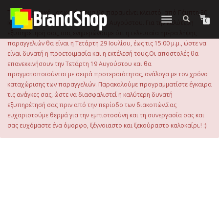
στο
περιεχόμενο
Το ηλεκτρονικό μας κατάστημα θα παραμείνει κλειστό, από Πέμπτη 30
Εναλλαγή
0
Ιουλίου 2026 μέχρι και την Τρίτη 18 Αυγούστου. Για την καλύτερη
πλοήγησης
εξυπηρέτησή σας, σας ενημερώνουμε ότι η τελευταία ημέρα λήψης
παραγγελιών θα είναι η Τετάρτη 29 Ιουλίου, έως τις 15:00 μ.μ., ώστε να
είναι δυνατή η προετοιμασία και η εκτέλεσή τους.Οι αποστολές θα
επανεκκινήσουν την Τετάρτη 19 Αυγούστου και θα
πραγματοποιούνται με σειρά προτεραιότητας, ανάλογα με τον χρόνο
καταχώρισης των παραγγελιών. Παρακαλούμε προγραμματίστε έγκαιρα
τις ανάγκες σας, ώστε να διασφαλιστεί η καλύτερη δυνατή
εξυπηρέτησή σας πριν από την περίοδο των διακοπών.Σας
ευχαριστούμε θερμά για την εμπιστοσύνη και τη συνεργασία σας και
σας ευχόμαστε ένα όμορφο, ξέγνοιαστο και ξεκούραστο καλοκαίρι.! :)