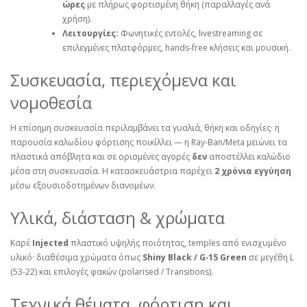
ώρες
με πλήρως φορτισμένη θήκη (παραλλαγές ανά
χρήση).
Λειτουργίες:
Φωνητικές εντολές, livestreaming σε
επιλεγμένες πλατφόρμες, hands‑free κλήσεις και μουσική.
Συσκευασία, περιεχόμενα και
νομοθεσία
Η επίσημη συσκευασία περιλαμβάνει τα γυαλιά, θήκη και οδηγίες· η
παρουσία καλωδίου φόρτισης ποικίλλει — η Ray‑Ban/Meta μειώνει τα
πλαστικά απόβλητα και σε ορισμένες αγορές
δεν
αποστέλλει καλώδιο
μέσα στη συσκευασία. Η κατασκευάστρια παρέχει
2 χρόνια εγγύηση
μέσω εξουσιοδοτημένων διανομέων.
Υλικά, διάσταση & χρώματα
Καρέ
Injected
πλαστικό υψηλής ποιότητας, temples από ενισχυμένο
υλικό· διαθέσιμα χρώματα όπως
Shiny Black / G‑15 Green
σε μεγέθη L
(53‑22) και επιλογές φακών (polarised / Transitions).
Τεχνικά θέματα, φόρτιση και