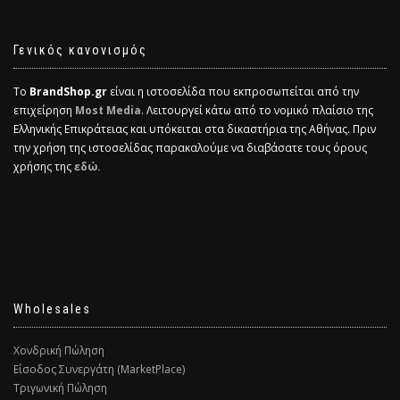
Γενικός κανονισμός
Το
BrandShop.gr
είναι η ιστοσελίδα που εκπροσωπείται από την
επιχείρηση
Most Media
. Λειτουργεί κάτω από το νομικό πλαίσιο της
Ελληνικής Επικράτειας και υπόκειται στα δικαστήρια της Αθήνας. Πριν
την χρήση της ιστοσελίδας παρακαλούμε να διαβάσατε τους όρους
χρήσης της
εδώ.
Wholesales
Χονδρική Πώληση
Είσοδος Συνεργάτη (MarketPlace)
Τριγωνική Πώληση