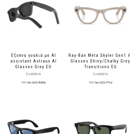
Έξυπνα γυαλιά με AI
Ray-Ban Meta Skyler Gen1 AI
assistant Astraux AI
Glasses Shiny/Chalky Grey
Glasses Grey EU
Transitions EU
Συνδεθείτε
Συνδεθείτε
IMEI
Set: (b2b-RoMa)
IMEI
Set: (b2b-TlYu)