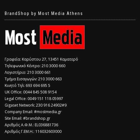
BrandShop by Most Media Athens
Γραφεία: Καρύστου 27, 13451 Καματερό
Τηλεφωνικό Κέντρο: 210 3000 660
Λογιστήριο: 210 3000 661
Τμήμα Εισαγωγών: 210 3000 663
Κινητό Τηλ: 693 694 695 5
​UK Office: 0044 845 508 9154
Legal Office: 0049 151 118 05997
Gigaset Network: 230 916 24902#9
Company Email: #mostmedia.gr
Site Email: #brandshop.gr
Αριθμός Α.Φ.Μ.: EL036881736
Αριθμός Γ.ΕΜ.Η.: 116032603000