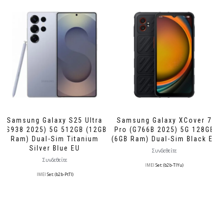
Samsung Galaxy S25 Ultra
Samsung Galaxy XCover 7
(S938 2025) 5G 512GB (12GB
Pro (G766B 2025) 5G 128GB
Ram) Dual-Sim Titanium
(6GB Ram) Dual-Sim Black EE
Silver Blue EU
Συνδεθείτε
Συνδεθείτε
IMEI
Set: (b2b-TlYu)
IMEI
Set: (b2b-PtTl)