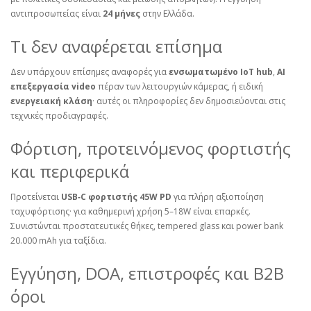
αντιπροσωπείας είναι
24 μήνες
στην Ελλάδα.
Τι δεν αναφέρεται επίσημα
Δεν υπάρχουν επίσημες αναφορές για
ενσωματωμένο IoT hub
,
AI
επεξεργασία video
πέραν των λειτουργιών κάμερας, ή ειδική
ενεργειακή κλάση
· αυτές οι πληροφορίες δεν δημοσιεύονται στις
τεχνικές προδιαγραφές.
Φόρτιση, προτεινόμενος φορτιστής
και περιφερικά
Προτείνεται
USB‑C φορτιστής 45W PD
για πλήρη αξιοποίηση
ταχυφόρτισης· για καθημερινή χρήση 5–18W είναι επαρκές.
Συνιστώνται προστατευτικές θήκες, tempered glass και power bank
20.000 mAh για ταξίδια.
Εγγύηση, DOA, επιστροφές και B2B
όροι