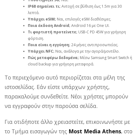
IP68 σημαίνει τι;
Αντοχή σε βύθιση έως 1.5m για 30
λεπτά.
Υπάρχει eSIM;
Ναι, επιλογές eSIM διαθέσιμες.
Ποια έκδοση Android;
Android 16 με One UI.
Τι φορτιστή προτείνετε;
USB‑C PD 45W για γρήγορη
φόρτιση.
Ποια είναι η εγγύηση;
24 μήνες αντιπροσωπείας.
Υπάρχει NFC;
Ναι, ανάλογα με την αγορά/μοντέλο.
Πώς μεταφέρω δεδομένα;
Μέσω Samsung Smart Switch ή
cloud backup για γρήγορη μεταφορά.
Το περιεχόμενο αυτό περιορίζεται στα μέλη της
ιστοσελίδας. Εάν είστε υπάρχων χρήστης,
παρακαλούμε συνδεθείτε. Νέοι χρήστες μπορούν
να εγγραφούν στην παρούσα σελίδα.
Για οτιδήποτε άλλο χρειαστείτε, επικοινωνήστε με
το Τμήμα εισαγωγών της
Most Media Athens
, στο