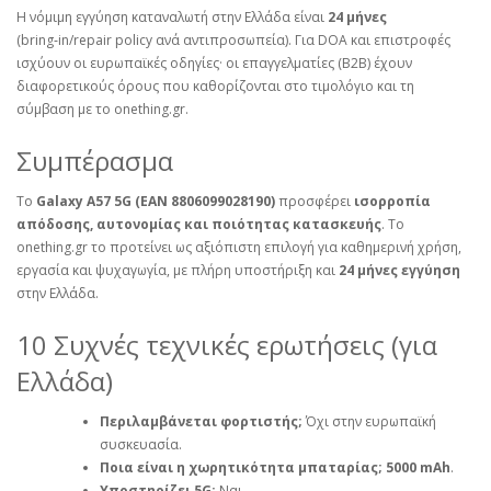
Η νόμιμη εγγύηση καταναλωτή στην Ελλάδα είναι
24 μήνες
(bring‑in/repair policy ανά αντιπροσωπεία). Για DOA και επιστροφές
ισχύουν οι ευρωπαϊκές οδηγίες· οι επαγγελματίες (B2B) έχουν
διαφορετικούς όρους που καθορίζονται στο τιμολόγιο και τη
σύμβαση με το onething.gr.
Συμπέρασμα
Το
Galaxy A57 5G (EAN 8806099028190)
προσφέρει
ισορροπία
απόδοσης, αυτονομίας και ποιότητας κατασκευής
. Το
onething.gr το προτείνει ως αξιόπιστη επιλογή για καθημερινή χρήση,
εργασία και ψυχαγωγία, με πλήρη υποστήριξη και
24 μήνες εγγύηση
στην Ελλάδα.
10 Συχνές τεχνικές ερωτήσεις (για
Ελλάδα)
Περιλαμβάνεται φορτιστής;
Όχι στην ευρωπαϊκή
συσκευασία.
Ποια είναι η χωρητικότητα μπαταρίας;
5000 mAh
.
Υποστηρίζει 5G;
Ναι.