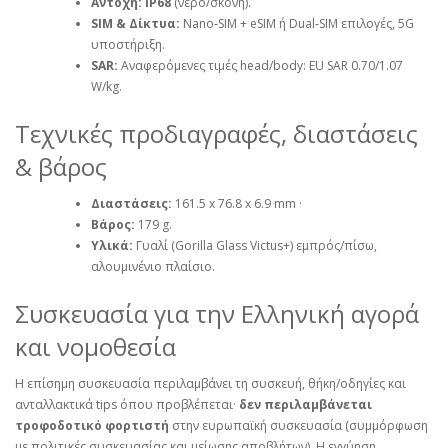
Αντοχή:
IP68
(νερό/σκόνη).
SIM & Δίκτυα:
Nano‑SIM + eSIM ή Dual‑SIM επιλογές, 5G
υποστήριξη.
SAR:
Αναφερόμενες τιμές head/body: EU SAR 0.70/1.07
W/kg.
Τεχνικές προδιαγραφές, διαστάσεις
& βάρος
Διαστάσεις:
161.5 x 76.8 x 6.9 mm ·
Βάρος:
179 g.
Υλικά:
Γυαλί (Gorilla Glass Victus+) εμπρός/πίσω,
αλουμινένιο πλαίσιο.
Συσκευασία για την Ελληνική αγορά
και νομοθεσία
Η επίσημη συσκευασία περιλαμβάνει τη συσκευή, θήκη/οδηγίες και
ανταλλακτικά tips όπου προβλέπεται·
δεν περιλαμβάνεται
τροφοδοτικό φορτιστή
στην ευρωπαϊκή συσκευασία (συμμόρφωση
με πολιτικές συσκευασίας και μείωσης αποβλήτων). Η εγγύηση