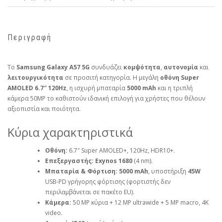
Περιγραφή
Το
Samsung Galaxy A57 5G
συνδυάζει
κομψότητα
,
αυτονομία
και
λειτουργικότητα
σε προσιτή κατηγορία. Η μεγάλη
οθόνη Super
AMOLED 6.7″ 120Hz
, η ισχυρή μπαταρία
5000 mAh
και η τριπλή
κάμερα 50MP το καθιστούν ιδανική επιλογή για χρήστες που θέλουν
αξιοπιστία και ποιότητα.
Κύρια χαρακτηριστικά
Οθόνη:
6.7″ Super AMOLED+, 120Hz, HDR10+.
Επεξεργαστής:
Exynos 1680
(4 nm).
Μπαταρία & Φόρτιση:
5000 mAh
, υποστήριξη
45W
USB‑PD γρήγορης φόρτισης (φορτιστής δεν
περιλαμβάνεται σε πακέτο EU).
Κάμερα:
50 MP κύρια + 12 MP ultrawide + 5 MP macro, 4K
video.