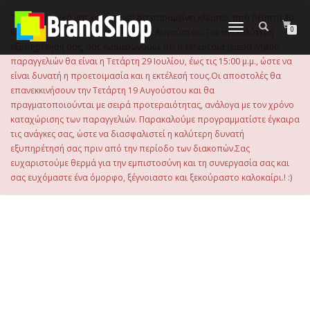
στο
περιεχόμενο
Το ηλεκτρονικό μας κατάστημα θα παραμείνει κλειστό, από Πέμπτη 30
Εναλλαγή
0
Ιουλίου 2026 μέχρι και την Τρίτη 18 Αυγούστου. Για την καλύτερη
πλοήγησης
εξυπηρέτησή σας, σας ενημερώνουμε ότι η τελευταία ημέρα λήψης
παραγγελιών θα είναι η Τετάρτη 29 Ιουλίου, έως τις 15:00 μ.μ., ώστε να
είναι δυνατή η προετοιμασία και η εκτέλεσή τους.Οι αποστολές θα
επανεκκινήσουν την Τετάρτη 19 Αυγούστου και θα
πραγματοποιούνται με σειρά προτεραιότητας, ανάλογα με τον χρόνο
καταχώρισης των παραγγελιών. Παρακαλούμε προγραμματίστε έγκαιρα
τις ανάγκες σας, ώστε να διασφαλιστεί η καλύτερη δυνατή
εξυπηρέτησή σας πριν από την περίοδο των διακοπών.Σας
ευχαριστούμε θερμά για την εμπιστοσύνη και τη συνεργασία σας και
σας ευχόμαστε ένα όμορφο, ξέγνοιαστο και ξεκούραστο καλοκαίρι.! :)