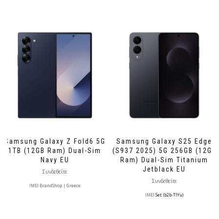
Samsung Galaxy Z Fold6 5G
Samsung Galaxy S25 Edge
1TB (12GB Ram) Dual-Sim
(S937 2025) 5G 256GB (12GB
Navy EU
Ram) Dual-Sim Titanium
Jetblack EU
Συνδεθείτε
Συνδεθείτε
IMEI BrandShop | Greece
IMEI
Set: (b2b-TlYu)