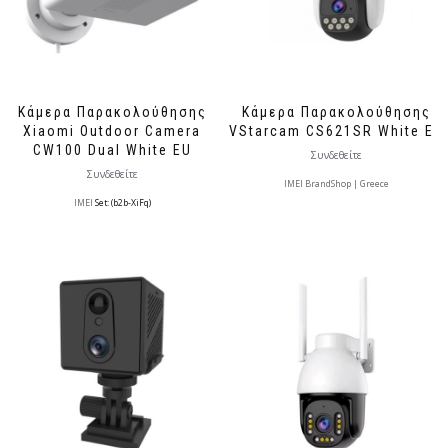
Κάμερα Παρακολούθησης
Κάμερα Παρακολούθησης
Xiaomi Outdoor Camera
VStarcam CS621SR White EU
CW100 Dual White EU
Συνδεθείτε
Συνδεθείτε
IMEI BrandShop | Greece
IMEI
Set: (b2b-XiFq)