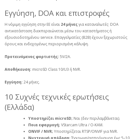
Εγγύηση, DOA και επιστροφές
Η νόμιμη εγγύηση στην ΕΕ είναι
24 μήνες
για καταναλωτές· DOA
αντικατάσταση διεκπεραιώνεται μέσω του καταστήματος ή
εξουσιοδοτημένου service. Επαγγελματίες (B2B) έχουν ξεχωριστούς
όρους και ενδεχομένως περιορισμένη κάλυψη.
Προτεινόμενος φορτιστής:
5V/2A.
Αποθήκευση:
microSD Class 10/U3 ή NVR.
Εγγύηση:
24 μήνες.
10 Συχνές τεχνικές ερωτήσεις
(Ελλάδα)
Υποστηρίζει microSD;
Ναι (δεν περιλαμβάνεται).
Ποια εφαρμογή;
VStarcam Ultra / O‑KAM.
ONVIF / NVR;
Υποστηρίζεται RTSP/ONVIF για NVR.
Νυχτερινή απόδοση;
Έγχρωμη/ασπρόμαυρη έως 5–10