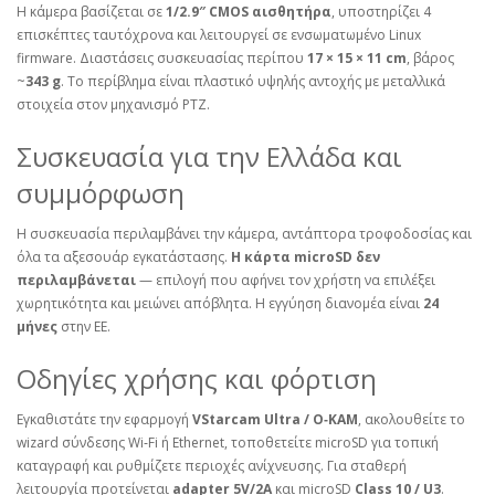
Η κάμερα βασίζεται σε
1/2.9″ CMOS αισθητήρα
, υποστηρίζει 4
επισκέπτες ταυτόχρονα και λειτουργεί σε ενσωματωμένο Linux
firmware. Διαστάσεις συσκευασίας περίπου
17 × 15 × 11 cm
, βάρος
~
343 g
. Το περίβλημα είναι πλαστικό υψηλής αντοχής με μεταλλικά
στοιχεία στον μηχανισμό PTZ.
Συσκευασία για την Ελλάδα και
συμμόρφωση
Η συσκευασία περιλαμβάνει την κάμερα, αντάπτορα τροφοδοσίας και
όλα τα αξεσουάρ εγκατάστασης.
Η κάρτα microSD δεν
περιλαμβάνεται
— επιλογή που αφήνει τον χρήστη να επιλέξει
χωρητικότητα και μειώνει απόβλητα. Η εγγύηση διανομέα είναι
24
μήνες
στην ΕΕ.
Οδηγίες χρήσης και φόρτιση
Εγκαθιστάτε την εφαρμογή
VStarcam Ultra / O‑KAM
, ακολουθείτε το
wizard σύνδεσης Wi‑Fi ή Ethernet, τοποθετείτε microSD για τοπική
καταγραφή και ρυθμίζετε περιοχές ανίχνευσης. Για σταθερή
λειτουργία προτείνεται
adapter 5V/2A
και microSD
Class 10 / U3
.