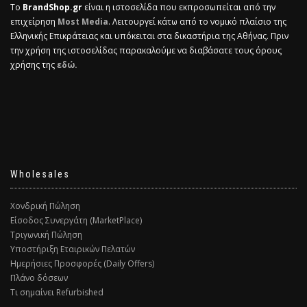
Το
BrandShop.gr
είναι η ιστοσελίδα που εκπροσωπείται από την
επιχείρηση
Most Media
. Λειτουργεί κάτω από το νομικό πλαίσιο της
Ελληνικής Επικράτειας και υπόκειται στα δικαστήρια της Αθήνας. Πριν
την χρήση της ιστοσελίδας παρακαλούμε να διαβάσατε τους όρους
χρήσης της
εδώ.
Wholesales
Χονδρική Πώληση
Είσοδος Συνεργάτη (MarketPlace)
Τριγωνική Πώληση
Υποστήριξη Εταιρικών Πελατών
Ημερήσιες Προσφορές (Daily Offers)
Πλάνο δόσεων
Τι σημαίνει Refurbished