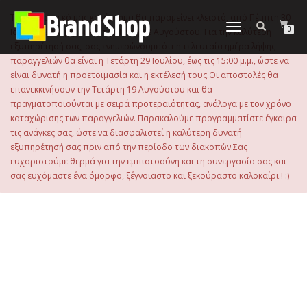
στο
περιεχόμενο
Το ηλεκτρονικό μας κατάστημα θα παραμείνει κλειστό, από Πέμπτη 30
Εναλλαγή
0
Ιουλίου 2026 μέχρι και την Τρίτη 18 Αυγούστου. Για την καλύτερη
πλοήγησης
εξυπηρέτησή σας, σας ενημερώνουμε ότι η τελευταία ημέρα λήψης
παραγγελιών θα είναι η Τετάρτη 29 Ιουλίου, έως τις 15:00 μ.μ., ώστε να
είναι δυνατή η προετοιμασία και η εκτέλεσή τους.Οι αποστολές θα
επανεκκινήσουν την Τετάρτη 19 Αυγούστου και θα
πραγματοποιούνται με σειρά προτεραιότητας, ανάλογα με τον χρόνο
καταχώρισης των παραγγελιών. Παρακαλούμε προγραμματίστε έγκαιρα
τις ανάγκες σας, ώστε να διασφαλιστεί η καλύτερη δυνατή
εξυπηρέτησή σας πριν από την περίοδο των διακοπών.Σας
ευχαριστούμε θερμά για την εμπιστοσύνη και τη συνεργασία σας και
σας ευχόμαστε ένα όμορφο, ξέγνοιαστο και ξεκούραστο καλοκαίρι.! :)