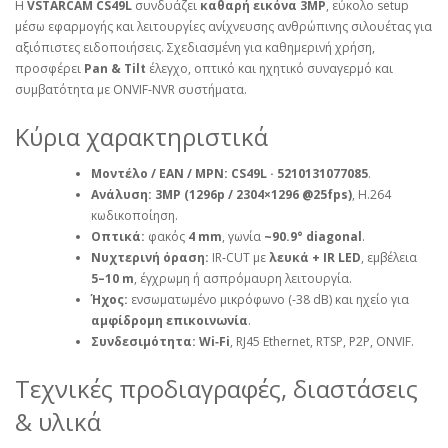
Η
VSTARCAM CS49L
συνδυάζει
καθαρή εικόνα 3MP
, εύκολο setup
μέσω εφαρμογής και λειτουργίες ανίχνευσης ανθρώπινης σιλουέτας για
αξιόπιστες ειδοποιήσεις. Σχεδιασμένη για καθημερινή χρήση,
προσφέρει
Pan & Tilt
έλεγχο, οπτικό και ηχητικό συναγερμό και
συμβατότητα με ONVIF‑NVR συστήματα.
Κύρια χαρακτηριστικά
Μοντέλο / EAN / MPN:
CS49L · 5210131077085
.
Ανάλυση:
3MP (1296p / 2304×1296 @25fps)
, H.264
κωδικοποίηση.
Οπτικά:
φακός
4 mm
, γωνία
~90.9° diagonal
.
Νυχτερινή όραση:
IR‑CUT με
λευκά + IR LED
, εμβέλεια
5–10 m
, έγχρωμη ή ασπρόμαυρη λειτουργία.
Ήχος:
ενσωματωμένο μικρόφωνο (‑38 dB) και ηχείο για
αμφίδρομη επικοινωνία
.
Συνδεσιμότητα:
Wi‑Fi
, RJ45 Ethernet, RTSP, P2P, ONVIF.
Τεχνικές προδιαγραφές, διαστάσεις
& υλικά