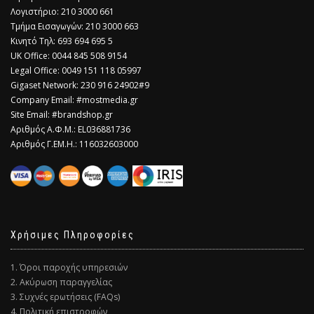
Λογιστήριο: 210 3000 661
Τμήμα Εισαγωγών: 210 3000 663
Κινητό Τηλ: 693 694 695 5
​UK Office: 0044 845 508 9154
Legal Office: 0049 151 118 05997
Gigaset Network: 230 916 24902#9
Company Email: #mostmedia.gr
Site Email: #brandshop.gr
Αριθμός Α.Φ.Μ.: EL036881736
Αριθμός Γ.ΕΜ.Η.: 116032603000
Χρήσιμες Πληροφορίες
1. Όροι παροχής υπηρεσιών
2. Ακύρωση παραγγελίας
3. Συχνές ερωτήσεις (FAQs)
4. Πολιτική επιστροφών