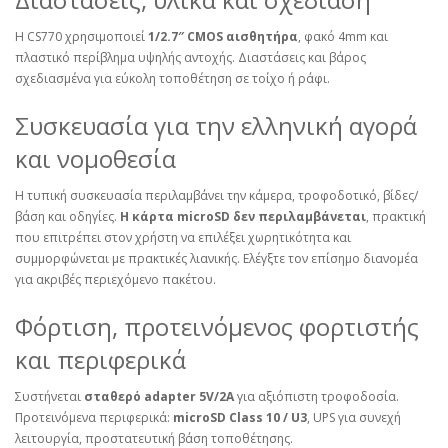
Η CS770 χρησιμοποιεί
1/2.7″ CMOS αισθητήρα
, φακό 4mm και
πλαστικό περίβλημα υψηλής αντοχής. Διαστάσεις και βάρος
σχεδιασμένα για εύκολη τοποθέτηση σε τοίχο ή ράφι.
Συσκευασία για την ελληνική αγορά
και νομοθεσία
Η τυπική συσκευασία περιλαμβάνει την κάμερα, τροφοδοτικό, βίδες/
βάση και οδηγίες.
Η κάρτα microSD δεν περιλαμβάνεται
, πρακτική
που επιτρέπει στον χρήστη να επιλέξει χωρητικότητα και
συμμορφώνεται με πρακτικές λιανικής. Ελέγξτε τον επίσημο διανομέα
για ακριβές περιεχόμενο πακέτου.
Φόρτιση, προτεινόμενος φορτιστής
και περιφερικά
Συστήνεται
σταθερό adapter 5V/2A
για αξιόπιστη τροφοδοσία.
Προτεινόμενα περιφερικά:
microSD Class 10 / U3
, UPS για συνεχή
λειτουργία, προστατευτική βάση τοποθέτησης.