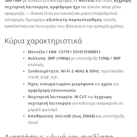
2MP/3MP
με δυνατότητα καταγραφής σε
microSD
και cloud,
έγχρωμη
νυχτερινή λειτουργία
,
αμφίδρομο ήχο
και εύκολο setup μέσω
εφαρμογής — ιδανική λύση για οικιακή και μικρή επαγγελματική
επιτήρηση. Προσφέρει
αξιόπιστη παρακολούθηση
, εύκολη
εγκατάσταση και λειτουργίες που βελτιώνουν την εμπειρία χρήσης.
Κύρια χαρακτηριστικά
Μοντέλο / EAN:
CS770 / 5210131098011
.
Ανάλυση:
2MP (1080p)
με υποστήριξη
1296p / 3MP
επιλογής.
Συνδεσιμότητα:
Wi‑Fi 2.4GHz & 5GHz
, πρωτόκολλα
TCP/IP, RTSP, P2P.
Ήχος:
ενσωματωμένο μικρόφωνο
και
ηχείο
για
αμφίδρομη επικοινωνία
.
Νυχτερινή λειτουργία:
IR‑CUT
και
έγχρωμη
νυχτερινή λειτουργία
για καλύτερη αναγνώριση σε
χαμηλό φωτισμό.
Αποθήκευση:
microSD (έως 256GB)
και υποστήριξη
cloud.
Διαστάσεις, υλικά και σχεδίαση