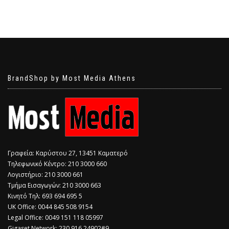
BrandShop by Most Media Athens
Γραφεία: Καρύστου 27, 13451 Καματερό
Τηλεφωνικό Κέντρο: 210 3000 660
Λογιστήριο: 210 3000 661
Τμήμα Εισαγωγών: 210 3000 663
Κινητό Τηλ: 693 694 695 5
​UK Office: 0044 845 508 9154
Legal Office: 0049 151 118 05997
Gigaset Network: 230 916 24902#9