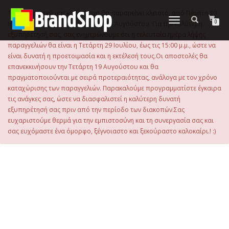
στο
περιεχόμενο
Το ηλεκτρονικό μας κατάστημα θα παραμείνει κλειστό, από Πέμπτη 30
Εναλλαγή
0
Ιουλίου 2026 μέχρι και την Τρίτη 18 Αυγούστου. Για την καλύτερη
πλοήγησης
εξυπηρέτησή σας, σας ενημερώνουμε ότι η τελευταία ημέρα λήψης
παραγγελιών θα είναι η Τετάρτη 29 Ιουλίου, έως τις 15:00 μ.μ., ώστε να
είναι δυνατή η προετοιμασία και η εκτέλεσή τους.Οι αποστολές θα
επανεκκινήσουν την Τετάρτη 19 Αυγούστου και θα
πραγματοποιούνται με σειρά προτεραιότητας, ανάλογα με τον χρόνο
καταχώρισης των παραγγελιών. Παρακαλούμε προγραμματίστε έγκαιρα
τις ανάγκες σας, ώστε να διασφαλιστεί η καλύτερη δυνατή
εξυπηρέτησή σας πριν από την περίοδο των διακοπών.Σας
ευχαριστούμε θερμά για την εμπιστοσύνη και τη συνεργασία σας και
σας ευχόμαστε ένα όμορφο, ξέγνοιαστο και ξεκούραστο καλοκαίρι.! :)