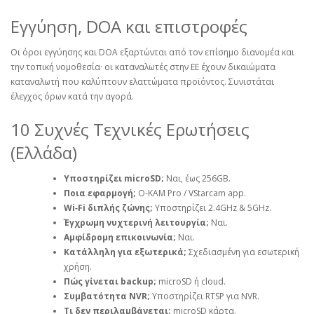
Εγγύηση, DOA και επιστροφές
Οι όροι εγγύησης και DOA εξαρτώνται από τον επίσημο διανομέα και
την τοπική νομοθεσία· οι καταναλωτές στην ΕΕ έχουν δικαιώματα
καταναλωτή που καλύπτουν ελαττώματα προϊόντος. Συνιστάται
έλεγχος όρων κατά την αγορά.
10 Συχνές Τεχνικές Ερωτήσεις
(Ελλάδα)
Υποστηρίζει microSD;
Ναι, έως 256GB.
Ποια εφαρμογή;
O‑KAM Pro / VStarcam app.
Wi‑Fi διπλής ζώνης;
Υποστηρίζει 2.4GHz & 5GHz.
Έγχρωμη νυχτερινή λειτουργία;
Ναι.
Αμφίδρομη επικοινωνία;
Ναι.
Κατάλληλη για εξωτερικά;
Σχεδιασμένη για εσωτερική
χρήση.
Πώς γίνεται backup;
microSD ή cloud.
Συμβατότητα NVR;
Υποστηρίζει RTSP για NVR.
Τι δεν περιλαμβάνεται;
microSD κάρτα.