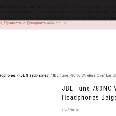
λίου 2026 μέχρι και την Τρίτη 18 Αυγούστου. Για την καλύτερη εξυπηρέτησή 
οιμασία και η εκτέλεσή τους.Οι αποστολές θα επανεκκινήσουν την Τετάρτη 1
ε έγκαιρα τις ανάγκες σας, ώστε να διασφαλιστεί η καλύτερη δυνατή εξυπ
, ξέγνοιαστο και ξεκούραστο καλοκαίρι.! :)
adphones
/
JBL (Headphones)
/ JBL Tune 780NC Wireless Over-Ear 
JBL Tune 780NC W
Headphones Beig
Συνδεθείτε