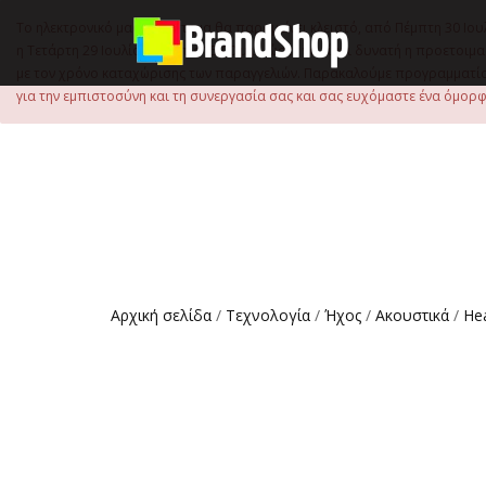
στο
περιεχόμενο
Το ηλεκτρονικό μας κατάστημα θα παραμείνει κλειστό, από Πέμπτη 30 Ιου
η Τετάρτη 29 Ιουλίου, έως τις 15:00 μ.μ., ώστε να είναι δυνατή η προετ
με τον χρόνο καταχώρισης των παραγγελιών. Παρακαλούμε προγραμματίστ
για την εμπιστοσύνη και τη συνεργασία σας και σας ευχόμαστε ένα όμορφο
Αρχική σελίδα
/
Τεχνολογία
/
Ήχος
/
Ακουστικά
/
He