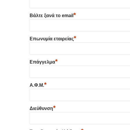
*
Βάλτε ξανά το email
*
Επωνυμία εταιρείας
*
Επάγγελμα
*
Α.Φ.Μ.
*
Διεύθυνση