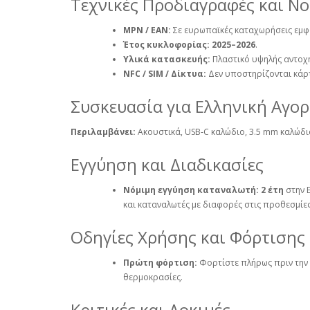
Τεχνικές Προδιαγραφές και Νο
MPN / EAN:
Σε ευρωπαϊκές καταχωρήσεις εμφ
Έτος κυκλοφορίας:
2025–2026
.
Υλικά κατασκευής:
Πλαστικό υψηλής αντοχή
NFC / SIM / Δίκτυα:
Δεν υποστηρίζονται κάρτ
Συσκευασία για Ελληνική Αγο
Περιλαμβάνει:
Ακουστικά, USB‑C καλώδιο, 3.5 mm καλώδιο
Εγγύηση και Διαδικασίες
Νόμιμη εγγύηση καταναλωτή:
2 έτη
στην 
και καταναλωτές με διαφορές στις προθεσμίες
Οδηγίες Χρήσης και Φόρτισης
Πρώτη φόρτιση:
Φορτίστε πλήρως πριν την
θερμοκρασίες.
Κριτικές και Δοκιμές