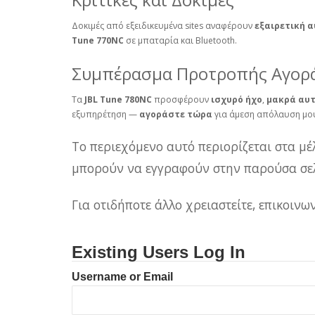
Δοκιμές από εξειδικευμένα sites αναφέρουν
εξαιρετική 
Tune 770NC
σε μπαταρία και Bluetooth.
Συμπέρασμα Προτροπής Αγορ
Τα
JBL Tune 780NC
προσφέρουν
ισχυρό ήχο
,
μακρά αυτ
εξυπηρέτηση —
αγοράστε τώρα
για άμεση απόλαυση μου
Το περιεχόμενο αυτό περιορίζεται στα μέ
μπορούν να εγγραφούν στην παρούσα σελ
Για οτιδήποτε άλλο χρειαστείτε, επικοιν
Existing Users Log In
Username or Email