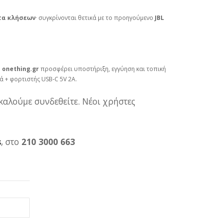
τα κλήσεων
· συγκρίνονται θετικά με το προηγούμενο
JBL
ο
onething.gr
προσφέρει υποστήριξη, εγγύηση και τοπική
 + φορτιστής USB‑C 5V 2A.
καλούμε συνδεθείτε. Νέοι χρήστες
s
, στο
210 3000 663