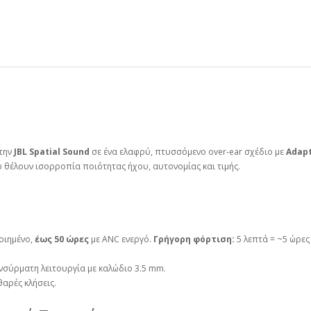
 την
JBL Spatial Sound
σε ένα ελαφρύ, πτυσσόμενο over‑ear σχέδιο με
Adapt
 θέλουν ισορροπία ποιότητας ήχου, αυτονομίας και τιμής.
οιημένο,
έως 50 ώρες
με ANC ενεργό.
Γρήγορη φόρτιση:
5 λεπτά = ~5 ώρε
, ενσύρματη λειτουργία με καλώδιο 3.5 mm.
θαρές κλήσεις.