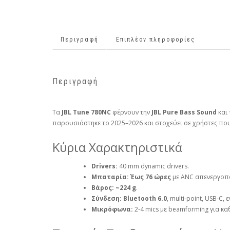
Περιγραφή
Επιπλέον πληροφορίες
Περιγραφή
Τα
JBL Tune 780NC
φέρνουν την
JBL Pure Bass Sound
και
παρουσιάστηκε το 2025–2026 και στοχεύει σε χρήστες που
Κύρια Χαρακτηριστικά
Drivers:
40 mm dynamic drivers.
Μπαταρία:
Έως 76 ώρες
με ANC απενεργοπ
Βάρος:
~224 g
.
Σύνδεση:
Bluetooth 6.0
, multi‑point, USB‑C
Μικρόφωνα:
2‑4 mics με beamforming για κα