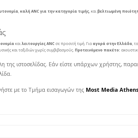
αυτονομία
,
καλή ANC για την κατηγορία τιμής
, και
βελτιωμένη ποιότη
άς
ονομία
και
λειτουργίες ANC
σε προσιτή τιμή. Για
αγορά στην Ελλάδα
, τ
σικής και ταξιδιών χωρίς συμβιβασμούς.
Προτεινόμενο πακέτο:
ακουστικά
λη της ιστοσελίδας. Εάν είστε υπάρχων χρήστης, παρα
ίδα.
ωνήστε με το Τμήμα εισαγωγών της
Most Media Athen