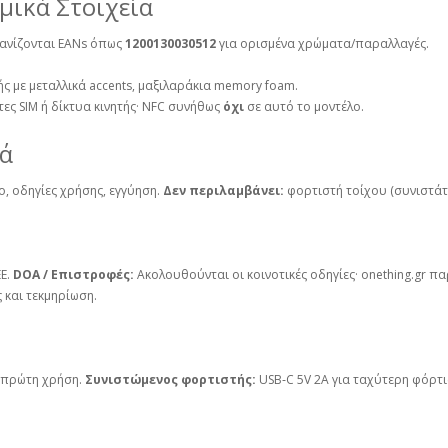
μικά Στοιχεία
ανίζονται EANs όπως
1200130030512
για ορισμένα χρώματα/παραλλαγές.
ς με μεταλλικά accents, μαξιλαράκια memory foam.
ες SIM ή δίκτυα κινητής· NFC συνήθως
όχι
σε αυτό το μοντέλο.
ρά
, οδηγίες χρήσης, εγγύηση.
Δεν περιλαμβάνει:
φορτιστή τοίχου (συνιστάτα
ΕΕ.
DOA / Επιστροφές:
Ακολουθούνται οι κοινοτικές οδηγίες·
onething.gr
πα
 και τεκμηρίωση.
 πρώτη χρήση.
Συνιστώμενος φορτιστής:
USB‑C 5V 2A για ταχύτερη φόρτ