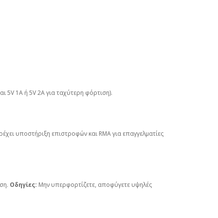
ι 5V 1A ή 5V 2A για ταχύτερη φόρτιση).
ρέχει υποστήριξη επιστροφών και RMA για επαγγελματίες
ιση.
Οδηγίες:
Μην υπερφορτίζετε, αποφύγετε υψηλές