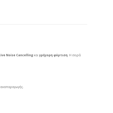
ive Noise Cancelling
και
γρήγορη φόρτιση
. Η σειρά
ς αναπαραγωγής.