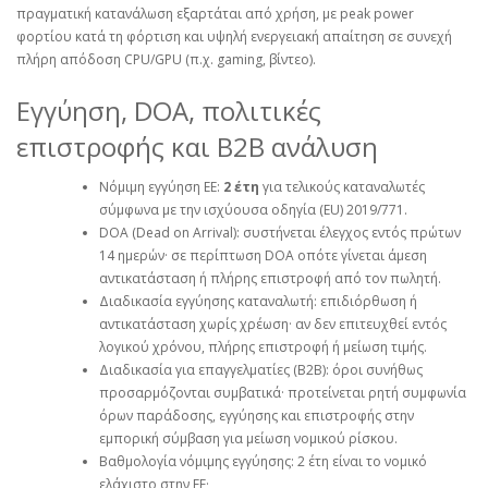
πραγματική κατανάλωση εξαρτάται από χρήση, με peak power
φορτίου κατά τη φόρτιση και υψηλή ενεργειακή απαίτηση σε συνεχή
πλήρη απόδοση CPU/GPU (π.χ. gaming, βίντεο).
Εγγύηση, DOA, πολιτικές
επιστροφής και B2B ανάλυση
Νόμιμη εγγύηση ΕΕ:
2 έτη
για τελικούς καταναλωτές
σύμφωνα με την ισχύουσα οδηγία (EU) 2019/771.
DOA (Dead on Arrival): συστήνεται έλεγχος εντός πρώτων
14 ημερών· σε περίπτωση DOA οπότε γίνεται άμεση
αντικατάσταση ή πλήρης επιστροφή από τον πωλητή.
Διαδικασία εγγύησης καταναλωτή: επιδιόρθωση ή
αντικατάσταση χωρίς χρέωση· αν δεν επιτευχθεί εντός
λογικού χρόνου, πλήρης επιστροφή ή μείωση τιμής.
Διαδικασία για επαγγελματίες (B2B): όροι συνήθως
προσαρμόζονται συμβατικά· προτείνεται ρητή συμφωνία
όρων παράδοσης, εγγύησης και επιστροφής στην
εμπορική σύμβαση για μείωση νομικού ρίσκου.
Βαθμολογία νόμιμης εγγύησης: 2 έτη είναι το νομικό
ελάχιστο στην ΕΕ·