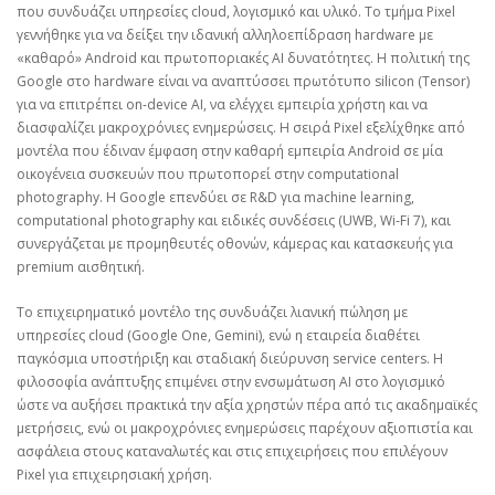
που συνδυάζει υπηρεσίες cloud, λογισμικό και υλικό. Το τμήμα Pixel
γεννήθηκε για να δείξει την ιδανική αλληλοεπίδραση hardware με
«καθαρό» Android και πρωτοποριακές AI δυνατότητες. Η πολιτική της
Google στο hardware είναι να αναπτύσσει πρωτότυπο silicon (Tensor)
για να επιτρέπει on‑device AI, να ελέγχει εμπειρία χρήστη και να
διασφαλίζει μακροχρόνιες ενημερώσεις. Η σειρά Pixel εξελίχθηκε από
μοντέλα που έδιναν έμφαση στην καθαρή εμπειρία Android σε μία
οικογένεια συσκευών που πρωτοπορεί στην computational
photography. Η Google επενδύει σε R&D για machine learning,
computational photography και ειδικές συνδέσεις (UWB, Wi‑Fi 7), και
συνεργάζεται με προμηθευτές οθονών, κάμερας και κατασκευής για
premium αισθητική.
Το επιχειρηματικό μοντέλο της συνδυάζει λιανική πώληση με
υπηρεσίες cloud (Google One, Gemini), ενώ η εταιρεία διαθέτει
παγκόσμια υποστήριξη και σταδιακή διεύρυνση service centers. Η
φιλοσοφία ανάπτυξης επιμένει στην ενσωμάτωση AI στο λογισμικό
ώστε να αυξήσει πρακτικά την αξία χρηστών πέρα από τις ακαδημαϊκές
μετρήσεις, ενώ οι μακροχρόνιες ενημερώσεις παρέχουν αξιοπιστία και
ασφάλεια στους καταναλωτές και στις επιχειρήσεις που επιλέγουν
Pixel για επιχειρησιακή χρήση.