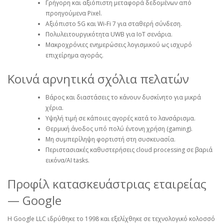
Γρήγορη και αξιόπιστη μεταφορά δεδομένων από
προηγούμενα Pixel.
Αξιόπιστο 5G και Wi‑Fi 7 για σταθερή σύνδεση.
Πολυλειτουργικότητα UWB για IoT σενάρια.
Μακροχρόνιες ενημερώσεις λογισμικού ως ισχυρό
επιχείρημα αγοράς.
Κοινά αρνητικά σχόλια πελατών
Βάρος και διαστάσεις το κάνουν δυσκίνητο για μικρά
χέρια.
Υψηλή τιμή σε κάποιες αγορές κατά το λανσάρισμα.
Θερμική άνοδος υπό πολύ έντονη χρήση (gaming).
Μη συμπερίληψη φορτιστή στη συσκευασία.
Περιστασιακές καθυστερήσεις cloud processing σε βαριά
εικόνα/AI tasks.
Προφίλ κατασκευάστριας εταιρείας
— Google
Η Google LLC ιδρύθηκε το 1998 και εξελίχθηκε σε τεχνολογικό κολοσσό