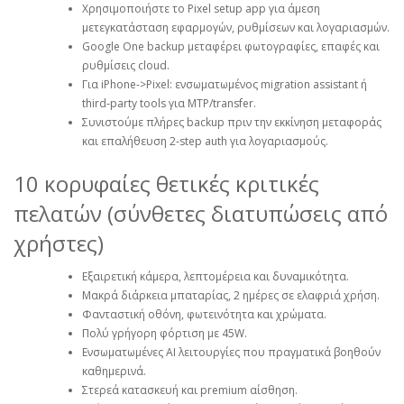
Χρησιμοποιήστε το Pixel setup app για άμεση
μετεγκατάσταση εφαρμογών, ρυθμίσεων και λογαριασμών.
Google One backup μεταφέρει φωτογραφίες, επαφές και
ρυθμίσεις cloud.
Για iPhone->Pixel: ενσωματωμένος migration assistant ή
third‑party tools για MTP/transfer.
Συνιστούμε πλήρες backup πριν την εκκίνηση μεταφοράς
και επαλήθευση 2‑step auth για λογαριασμούς.
10 κορυφαίες θετικές κριτικές
πελατών (σύνθετες διατυπώσεις από
χρήστες)
Εξαιρετική κάμερα, λεπτομέρεια και δυναμικότητα.
Μακρά διάρκεια μπαταρίας, 2 ημέρες σε ελαφριά χρήση.
Φανταστική οθόνη, φωτεινότητα και χρώματα.
Πολύ γρήγορη φόρτιση με 45W.
Ενσωματωμένες AI λειτουργίες που πραγματικά βοηθούν
καθημερινά.
Στερεά κατασκευή και premium αίσθηση.