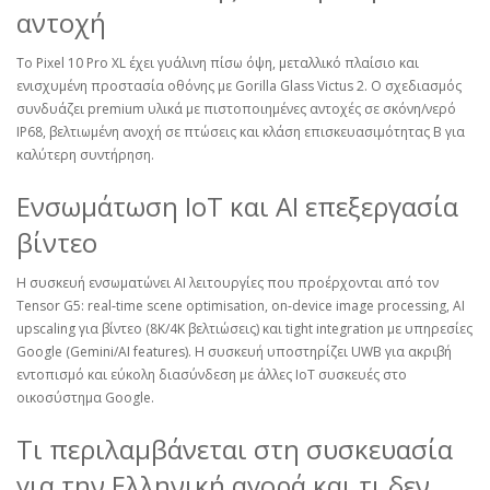
αντοχή
Το Pixel 10 Pro XL έχει γυάλινη πίσω όψη, μεταλλικό πλαίσιο και
ενισχυμένη προστασία οθόνης με Gorilla Glass Victus 2. Ο σχεδιασμός
συνδυάζει premium υλικά με πιστοποιημένες αντοχές σε σκόνη/νερό
IP68, βελτιωμένη ανοχή σε πτώσεις και κλάση επισκευασιμότητας Β για
καλύτερη συντήρηση.
Ενσωμάτωση IoT και AI επεξεργασία
βίντεο
Η συσκευή ενσωματώνει AI λειτουργίες που προέρχονται από τον
Tensor G5: real‑time scene optimisation, on‑device image processing, AI
upscaling για βίντεο (8K/4K βελτιώσεις) και tight integration με υπηρεσίες
Google (Gemini/AI features). Η συσκευή υποστηρίζει UWB για ακριβή
εντοπισμό και εύκολη διασύνδεση με άλλες IoT συσκευές στο
οικοσύστημα Google.
Τι περιλαμβάνεται στη συσκευασία
για την Ελληνική αγορά και τι δεν