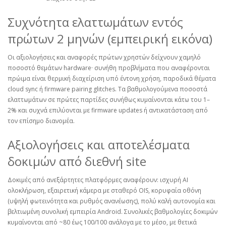
Συχνότητα ελαττωμάτων εντός
πρώτων 2 μηνών (εμπειρική εικόνα)
Οι αξιολογήσεις και αναφορές πρώτων χρηστών δείχνουν χαμηλό
ποσοστό θεμάτων hardware· συνήθη προβλήματα που αναφέρονται
πρώιμα είναι θερμική διαχείριση υπό έντονη χρήση, παροδικά θέματα
cloud sync ή firmware pairing glitches. Τα βαθμολογούμενα ποσοστά
ελαττωμάτων σε πρώτες παρτίδες συνήθως κυμαίνονται κάτω του 1–
2% και συχνά επιλύονται με firmware updates ή αντικατάσταση από
τον επίσημο διανομέα.
Αξιολογήσεις και αποτελέσματα
δοκιμών από διεθνή site
Δοκιμές από ανεξάρτητες πλατφόρμες αναφέρουν: ισχυρή AI
ολοκλήρωση, εξαιρετική κάμερα με σταθερό OIS, κορυφαία οθόνη
(υψηλή φωτεινότητα και ρυθμός ανανέωσης), πολύ καλή αυτονομία και
βελτιωμένη συνολική εμπειρία Android. Συνολικές βαθμολογίες δοκιμών
κυμαίνονται από ~80 έως 100/100 ανάλογα με το μέσο, με θετικά