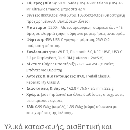
Κάμερες (πίσω):
50 MP wide (OIS), 48 MP tele 5× (OIS), 48
MP ultrawide/macro; μπροστά 42 MP.
Βίντεο:
8K@30fps, 4K@60fps, 1080p@240fps (υποστήριξη
προχωρημένων AI βελτιώσεων βίντεο).
Μπαταρία:
5200 mAh, ενσωματωμένη, διάρκεια έως ~48
ώρες σε ελαφριά χρήση σύμφωνα με μετρήσεις αναφοράς.
Φόρτιση:
45W USB‑C γρήγορη φόρτιση, 25W Qi2
ασύρματη φόρτιση.
Συνδεσιμότητα:
Wi‑Fi 7, Bluetooth 6.0, NFC, UWB, USB‑C
3.2 με DisplayPort, Dual‑SIM (1×Nano + 2×eSIM).
Δίκτυα:
Πλήρης υποστήριξη 2G/3G/4G/5G (ευρείες
μπάντες για Ευρώπη).
Αντοχές & πιστοποιήσεις:
IP68, Freifall Class A,
Reparability Class B.
Διαστάσεις & βάρος:
162.8 × 76.6 × 8.5 mm, 232 g.
Χρώμα:
Jade (πράσινο) και άλλες διαθέσιμες αποχρώσεις
σε επιμέρους αγορές.
SAR:
0.99 W/kg (κεφάλι), 1.39 W/kg (σώμα) σύμφωνα με
καταχωρήσεις της έκδοσης.
Υλικά κατασκευής, αισθητική και