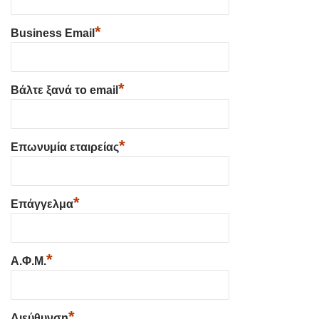
*
Business Email
*
Βάλτε ξανά το email
*
Επωνυμία εταιρείας
*
Επάγγελμα
*
Α.Φ.Μ.
*
Διεύθυνση