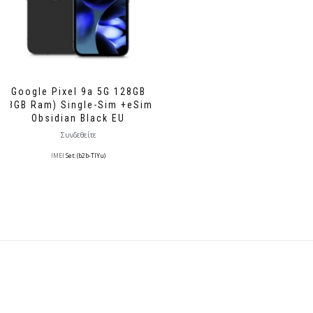
Google Pixel 9a 5G 128GB
(8GB Ram) Single-Sim +eSim
Obsidian Black EU
Συνδεθείτε
IMEI
Set: (b2b-TlYu)