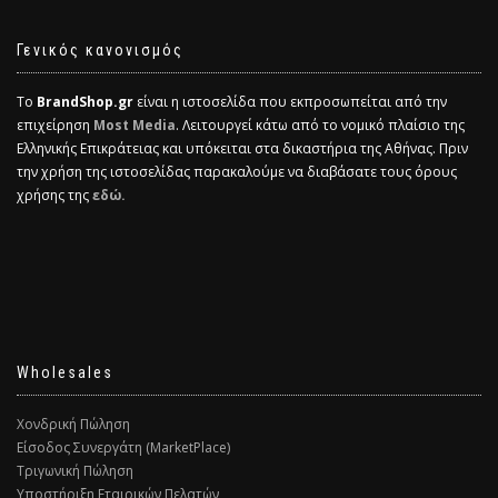
Γενικός κανονισμός
Το
BrandShop.gr
είναι η ιστοσελίδα που εκπροσωπείται από την
επιχείρηση
Most Media
. Λειτουργεί κάτω από το νομικό πλαίσιο της
Ελληνικής Επικράτειας και υπόκειται στα δικαστήρια της Αθήνας. Πριν
την χρήση της ιστοσελίδας παρακαλούμε να διαβάσατε τους όρους
χρήσης της
εδώ.
Wholesales
Χονδρική Πώληση
Είσοδος Συνεργάτη (MarketPlace)
Τριγωνική Πώληση
Υποστήριξη Εταιρικών Πελατών