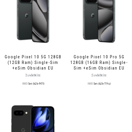
Google Pixel 10 5G 128GB
Google Pixel 10 Pro 5G
(12GB Ram) Single-Sim
128GB (16GB Ram) Single-
+eSim Obsidian EU
Sim +eSim Obsidian EU
Συνδεθείτε
Συνδεθείτε
IMEI
Set: (b2b-PtTl)
IMEI
Set: (b2b-TlYu)