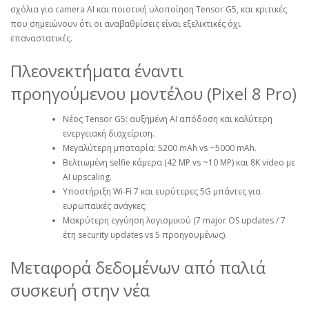
σχόλια για camera AI και ποιοτική υλοποίηση Tensor G5, και κριτικές
που σημειώνουν ότι οι αναβαθμίσεις είναι εξελικτικές όχι
επαναστατικές.
Πλεονεκτήματα έναντι
προηγούμενου μοντέλου (Pixel 8 Pro)
Νέος Tensor G5: αυξημένη AI απόδοση και καλύτερη
ενεργειακή διαχείριση.
Μεγαλύτερη μπαταρία: 5200 mAh vs ~5000 mAh.
Βελτιωμένη selfie κάμερα (42 MP vs ~10 MP) και 8K video με
AI upscaling.
Υποστήριξη Wi‑Fi 7 και ευρύτερες 5G μπάντες για
ευρωπαϊκές ανάγκες.
Μακρύτερη εγγύηση λογισμικού (7 major OS updates / 7
έτη security updates vs 5 προηγουμένως).
Μεταφορά δεδομένων από παλιά
συσκευή στην νέα