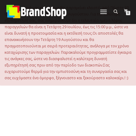
στο
περιεχόμενο
Το ηλεκτρονικό μας κατάστημα θα παραμείνει κλειστό, από Πέμπτη 30
Εναλλαγή
0
Ιουλίου 2026 μέχρι και την Τρίτη 18 Αυγούστου. Για την καλύτερη
πλοήγησης
εξυπηρέτησή σας, σας ενημερώνουμε ότι η τελευταία ημέρα λήψης
παραγγελιών θα είναι η Τετάρτη 29 Ιουλίου, έως τις 15:00 μ.μ., ώστε να
είναι δυνατή η προετοιμασία και η εκτέλεσή τους.Οι αποστολές θα
επανεκκινήσουν την Τετάρτη 19 Αυγούστου και θα
πραγματοποιούνται με σειρά προτεραιότητας, ανάλογα με τον χρόνο
καταχώρισης των παραγγελιών. Παρακαλούμε προγραμματίστε έγκαιρα
τις ανάγκες σας, ώστε να διασφαλιστεί η καλύτερη δυνατή
εξυπηρέτησή σας πριν από την περίοδο των διακοπών.Σας
ευχαριστούμε θερμά για την εμπιστοσύνη και τη συνεργασία σας και
σας ευχόμαστε ένα όμορφο, ξέγνοιαστο και ξεκούραστο καλοκαίρι.! :)