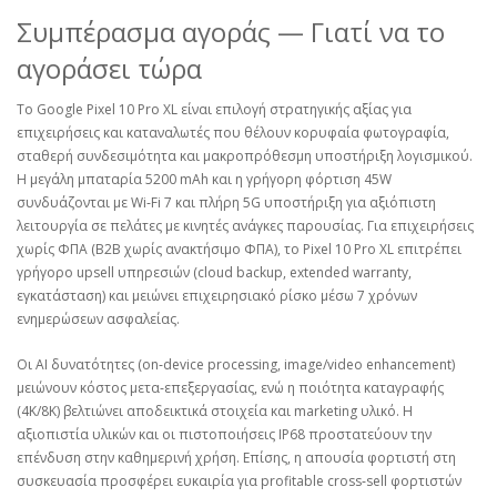
Συμπέρασμα αγοράς — Γιατί να το
αγοράσει τώρα
Το Google Pixel 10 Pro XL είναι επιλογή στρατηγικής αξίας για
επιχειρήσεις και καταναλωτές που θέλουν κορυφαία φωτογραφία,
σταθερή συνδεσιμότητα και μακροπρόθεσμη υποστήριξη λογισμικού.
Η μεγάλη μπαταρία 5200 mAh και η γρήγορη φόρτιση 45W
συνδυάζονται με Wi‑Fi 7 και πλήρη 5G υποστήριξη για αξιόπιστη
λειτουργία σε πελάτες με κινητές ανάγκες παρουσίας. Για επιχειρήσεις
χωρίς ΦΠΑ (B2B χωρίς ανακτήσιμο ΦΠΑ), το Pixel 10 Pro XL επιτρέπει
γρήγορο upsell υπηρεσιών (cloud backup, extended warranty,
εγκατάσταση) και μειώνει επιχειρησιακό ρίσκο μέσω 7 χρόνων
ενημερώσεων ασφαλείας.
Οι AI δυνατότητες (on‑device processing, image/videο enhancement)
μειώνουν κόστος μετα‑επεξεργασίας, ενώ η ποιότητα καταγραφής
(4K/8K) βελτιώνει αποδεικτικά στοιχεία και marketing υλικό. Η
αξιοπιστία υλικών και οι πιστοποιήσεις IP68 προστατεύουν την
επένδυση στην καθημερινή χρήση. Επίσης, η απουσία φορτιστή στη
συσκευασία προσφέρει ευκαιρία για profitable cross‑sell φορτιστών