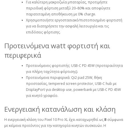
Για καλύτερη μακροζωία μπαταρίας, προτιμήστε
περιοδική φόρτιση μεταξύ 20–80% και αποφύγετε
παρατεταμένη αποθήκευση με 0% charge.
Χρησιμοποιήστε εργοστασιακό/πιστοποιημένο φορτιστή
για να διατηρήσετε την ασφαλή λειτουργία και τις
επιδόσεις φόρτισης.
Προτεινόμενα watt φορτιστή και
περιφερικά
Προτεινόμενος φορτιστής: USB‑C PD 45W (προτεραιότητα
για πλήρη ταχύτητα φόρτισης).
Προτεινόμενα περιφερικά: Qi2 pad 25W, θήκη
προστασίας, tempered screen protector, USB‑C hub με
DisplayPort για desktop use, powerbank με USB‑C PD 45W
για κινητό γραφείο.
Ενεργειακή κατανάλωση και κλάση
Η ενεργειακή κλάση του Pixel 10 Pro XL έχει καταχωρηθεί ως
B
σύμφωνα
με κείμενα προϊόντος για την κατηγορία κινητών συσκευών. Η