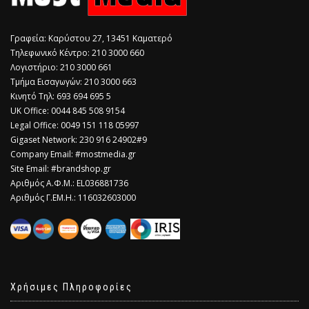
Γραφεία: Καρύστου 27, 13451 Καματερό
Τηλεφωνικό Κέντρο: 210 3000 660
Λογιστήριο: 210 3000 661
Τμήμα Εισαγωγών: 210 3000 663
Κινητό Τηλ: 693 694 695 5
​UK Office: 0044 845 508 9154
Legal Office: 0049 151 118 05997
Gigaset Network: 230 916 24902#9
Company Email: #mostmedia.gr
Site Email: #brandshop.gr
Αριθμός Α.Φ.Μ.: EL036881736
Αριθμός Γ.ΕΜ.Η.: 116032603000
Χρήσιμες Πληροφορίες