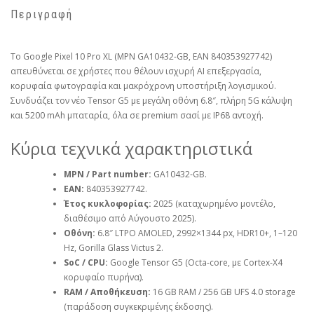
Περιγραφή
Το Google Pixel 10 Pro XL (MPN GA10432‑GB, EAN 840353927742)
απευθύνεται σε χρήστες που θέλουν ισχυρή AI επεξεργασία,
κορυφαία φωτογραφία και μακρόχρονη υποστήριξη λογισμικού.
Συνδυάζει τον νέο Tensor G5 με μεγάλη οθόνη 6.8″, πλήρη 5G κάλυψη
και 5200 mAh μπαταρία, όλα σε premium σασί με IP68 αντοχή.
Κύρια τεχνικά χαρακτηριστικά
MPN / Part number:
GA10432‑GB.
EAN:
840353927742.
Έτος κυκλοφορίας:
2025 (καταχωρημένο μοντέλο,
διαθέσιμο από Αύγουστο 2025).
Οθόνη:
6.8″ LTPO AMOLED, 2992×1344 px, HDR10+, 1–120
Hz, Gorilla Glass Victus 2.
SoC / CPU:
Google Tensor G5 (Octa‑core, με Cortex‑X4
κορυφαίο πυρήνα).
RAM / Αποθήκευση:
16 GB RAM / 256 GB UFS 4.0 storage
(παράδοση συγκεκριμένης έκδοσης).