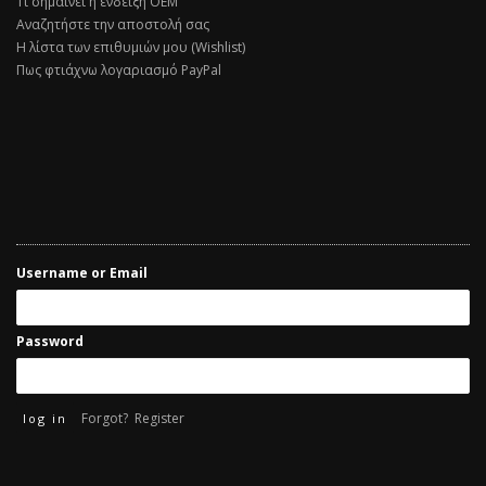
Τι σημαίνει η ένδειξη ΟΕΜ
Αναζητήστε την αποστολή σας
Η λίστα των επιθυμιών μου (Wishlist)
Πως φτιάχνω λογαριασμό PayPal
Username or Email
Password
Forgot?
Register