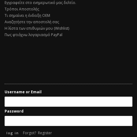
Εγγραφείτε στο ενημερωτικό μας δελτίο.
Τρόποι Αποστολής
Τι σημαίνει η ένδειξη ΟΕΜ
Αναζητήστε την αποστολή σας
Η λίστα των επιθυμιών μου (Wishlist)
Πως φτιάχνω λογαριασμό PayPal
Username or Email
Password
Forgot?
Register