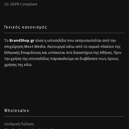
20. GDPR Compliant
Γενικός κανονισμός
Το
BrandShop.gr
είναι η ιστοσελίδα που εκπροσωπείται από την
επιχείρηση
Most Media
. Λειτουργεί κάτω από το νομικό πλαίσιο της
Ελληνικής Επικράτειας και υπόκειται στα δικαστήρια της Αθήνας. Πριν
την χρήση της ιστοσελίδας παρακαλούμε να διαβάσατε τους όρους
χρήσης της
εδώ.
Wholesales
Χονδρική Πώληση