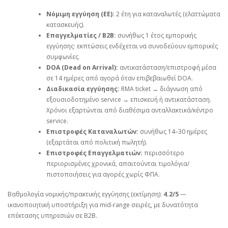
Νόμιμη εγγύηση (ΕΕ):
2 έτη για καταναλωτές (ελαττώματα
κατασκευής).
Επαγγελματίες / B2B:
συνήθως 1 έτος εμπορικής
εγγύησης· εκπτώσεις ενδέχεται να συνοδεύουν εμπορικές
συμφωνίες.
DOA (Dead on Arrival):
αντικατάσταση/επιστροφή μέσα
σε 14 ημέρες από αγορά όταν επιβεβαιωθεί DOA.
Διαδικασία εγγύησης:
RMA ticket → διάγνωση από
εξουσιοδοτημένο service → επισκευή ή αντικατάσταση.
Χρόνοι εξαρτώνται από διαθέσιμα ανταλλακτικά/κέντρο
service.
Επιστροφές Καταναλωτών:
συνήθως 14–30 ημέρες
(εξαρτάται από πολιτική πωλητή).
Επιστροφές Επαγγελματιών:
περισσότερο
περιορισμένες χρονικά, απαιτούνται τιμολόγια/
πιστοποιήσεις για αγορές χωρίς ΦΠΑ.
Βαθμολογία νομικής/πρακτικής εγγύησης (εκτίμηση):
4.2/5
—
ικανοποιητική υποστήριξη για mid‑range σειρές, με δυνατότητα
επέκτασης υπηρεσιών σε B2B.