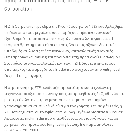
Προφίλ κατασκευάστριας εταιρείας — ZTE
Corporation
Η ZTE Corporation, με έδρα την Κίνα, ιδρύθηκε το 1985 και εξελίχθηκε
σε έναν από τους μεγαλύτερους παρόχους τηλεπικοινωνιακού
εξοπλισμού και κατασκευαστή κινητών συσκευών παγκοσμίως. Η
εταιρεία δραστηριοποιείται σε τρεις βασικούς άξονες: δικτυακές
υποδομές και λύσεις τηλεπικοινωνιών, καταναλωτικές συσκευές
(smartphones και tablets) και προϊόντα επιχειρησιακού εξοπλισμού.
Στον χώρο των καταναλωτικών κινητών, η ZTE διαθέτει επιμέρους
υπο‑μάρκες και σειρές (όπως Blade) που στοχεύουν από entry‑level
έως mid‑range αγορές.
Η στρατηγική της ZTE συνδυάζει προσιτότητα και τεχνολογική
τεχνογνωσία: αξιοποιεί συνεργασίες με προμηθευτές SoC, οθονών και
μπαταριών ώστε να προσφέρει συσκευές με ισορροπημένα
χαρακτηριστικά και συνολική αξία για τον χρήστη. Στη σειρά Blade, η
ZTE εστιάζει στην αυτονομία, στην οθόνη μεγάλων διαστάσεων και σε
λειτουργίες multimedia που απευθύνονται σε νεανικό κοινό και σε
χρήστες που προτιμούν long‑lasting battery life παρά απόλυτες
επιδόσεις CPU/GPU.