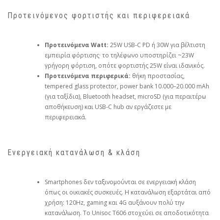
Προτεινόμενος φορτιστής και περιφερειακά
Προτεινόμενα Watt:
25W USB‑C PD ή 30W για βέλτιστη
εμπειρία φόρτισης· το τηλέφωνο υποστηρίζει ~23W
γρήγορη φόρτιση, οπότε φορτιστής 25W είναι ιδανικός.
Προτεινόμενα περιφερικά:
θήκη προστασίας,
tempered glass protector, power bank 10.000–20.000 mAh
(για ταξίδια), Bluetooth headset, microSD (για περαιτέρω
αποθήκευση) και USB‑C hub αν εργάζεστε με
περιφερειακά.
Ενεργειακή κατανάλωση & κλάση
Smartphones δεν ταξινομούνται σε ενεργειακή κλάση
όπως οι οικιακές συσκευές. Η κατανάλωση εξαρτάται από
χρήση: 120Hz, gaming και 4G αυξάνουν πολύ την
κατανάλωση. Το Unisoc T606 στοχεύει σε αποδοτικότητα