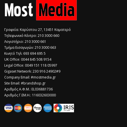
Γραφεία: Καρύστου 27, 13451 Καματερό
Τηλεφωνικό Κέντρο: 210 3000 660
Λογιστήριο: 210 3000 661
Τμήμα Εισαγωγών: 210 3000 663
Κινητό Τηλ: 693 694 695 5
​UK Office: 0044 845 508 9154
Legal Office: 0049 151 118 05997
Gigaset Network: 230 916 24902#9
Company Email: #mostmedia.gr
Site Email: #brandshop.gr
Αριθμός Α.Φ.Μ.: EL036881736
Αριθμός Γ.ΕΜ.Η.: 116032603000