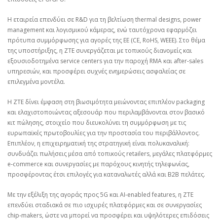
Η εταιρεία επενδύει σε R&D για τη βελτίωση thermal designs, power
management και λογισμικού κάμερας, ενώ ταυτόχρονα εφαρμόζει
πρότυπα συμμόρφωσης για αγορές της ΕΕ (CE, RoHS, WEEE). Στο θέμα
της υποστήριξης, η ZTE συνεργάζεται με τοπικούς διανομείς και
εξουσιοδοτημένα service centers για την παροχή RMA και after‑sales
υπηρεσιών, και προσφέρει συχνές ενημερώσεις ασφαλείας σε
επιλεγμένα μοντέλα.
Η ZTE δίνει έμφαση στη βιωσιμότητα μειώνοντας επιπλέον packaging
και ελαχιστοποιώντας αξεσουάρ που περιλαμβάνονται στον βασικό
κιτ πώλησης, στοιχείο που διευκολύνει τη συμμόρφωση με τις
ευρωπαϊκές πρωτοβουλίες για την προστασία του περιβάλλοντος.
Επιπλέον, η επιχειρηματική της στρατηγική είναι πολυκαναλική:
συνδυάζει πωλήσεις μέσα από τοπικούς retailers, μεγάλες πλατφόρμες
e‑commerce και συνεργασίες με παρόχους κινητής τηλεφωνίας,
προσφέροντας έτσι επιλογές για καταναλωτές αλλά και B2B πελάτες.
Με την εξέλιξη της αγοράς προς 5G και AI‑enabled features, η ZTE
επενδύει σταδιακά σε πιο ισχυρές πλατφόρμες και σε συνεργασίες
chip‑makers, ώστε να μπορεί να προσφέρει και υψηλότερες επιδόσεις