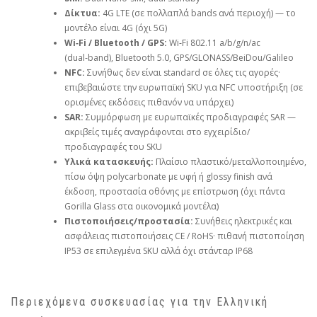
Δίκτυα:
4G LTE (σε πολλαπλά bands ανά περιοχή) — το
μοντέλο είναι 4G (όχι 5G)
Wi‑Fi / Bluetooth / GPS:
Wi‑Fi 802.11 a/b/g/n/ac
(dual‑band), Bluetooth 5.0, GPS/GLONASS/BeiDou/Galileo
NFC:
Συνήθως δεν είναι standard σε όλες τις αγορές·
επιβεβαιώστε την ευρωπαϊκή SKU για NFC υποστήριξη (σε
ορισμένες εκδόσεις πιθανόν να υπάρχει)
SAR:
Συμμόρφωση με ευρωπαϊκές προδιαγραφές SAR —
ακριβείς τιμές αναγράφονται στο εγχειρίδιο/
προδιαγραφές του SKU
Υλικά κατασκευής:
Πλαίσιο πλαστικό/μεταλλοποιημένο,
πίσω όψη polycarbonate με υφή ή glossy finish ανά
έκδοση, προστασία οθόνης με επίστρωση (όχι πάντα
Gorilla Glass στα οικονομικά μοντέλα)
Πιστοποιήσεις/προστασία:
Συνήθεις ηλεκτρικές και
ασφάλειας πιστοποιήσεις CE / RoHS· πιθανή πιστοποίηση
IP53 σε επιλεγμένα SKU αλλά όχι στάνταρ IP68
Περιεχόμενα συσκευασίας για την Ελληνική