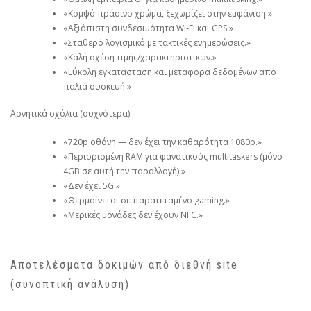
«Κομψό πράσινο χρώμα, ξεχωρίζει στην εμφάνιση.»
«Αξιόπιστη συνδεσιμότητα Wi‑Fi και GPS.»
«Σταθερό λογισμικό με τακτικές ενημερώσεις.»
«Καλή σχέση τιμής/χαρακτηριστικών.»
«Εύκολη εγκατάσταση και μεταφορά δεδομένων από
παλιά συσκευή.»
Αρνητικά σχόλια (συχνότερα):
«720p οθόνη — δεν έχει την καθαρότητα 1080p.»
«Περιορισμένη RAM για φανατικούς multitaskers (μόνο
4GB σε αυτή την παραλλαγή).»
«Δεν έχει 5G.»
«Θερμαίνεται σε παρατεταμένο gaming.»
«Μερικές μονάδες δεν έχουν NFC.»
Αποτελέσματα δοκιμών από διεθνή site
(συνοπτική ανάλυση)