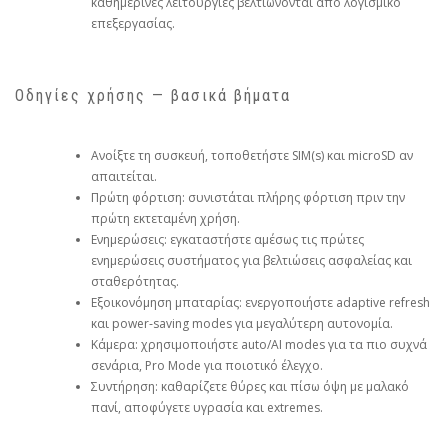
καθημερινές λειτουργίες βελτιώνονται από λογισμικό
επεξεργασίας.
Οδηγίες χρήσης — βασικά βήματα
Ανοίξτε τη συσκευή, τοποθετήστε SIM(s) και microSD αν
απαιτείται.
Πρώτη φόρτιση: συνιστάται πλήρης φόρτιση πριν την
πρώτη εκτεταμένη χρήση.
Ενημερώσεις: εγκαταστήστε αμέσως τις πρώτες
ενημερώσεις συστήματος για βελτιώσεις ασφαλείας και
σταθερότητας.
Εξοικονόμηση μπαταρίας: ενεργοποιήστε adaptive refresh
και power‑saving modes για μεγαλύτερη αυτονομία.
Κάμερα: χρησιμοποιήστε auto/AI modes για τα πιο συχνά
σενάρια, Pro Mode για ποιοτικό έλεγχο.
Συντήρηση: καθαρίζετε θύρες και πίσω όψη με μαλακό
πανί, αποφύγετε υγρασία και extremes.