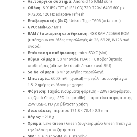
Λειτουργικό σύστημα:
Android 15 (OEM skin)
Οθόνη:
6.9″ IPS / TFT (ή IPS LCD) 720–720×1640/1600 px
(≈720p), 120 Hz adaptive refresh
Επεξεργαστής (SoC):
Unisoc Tiger T606 (octa‑core)
GPU:
Mali‑G57 MP1
RAM / Εσωτερική αποθήκευση:
4GB RAM / 256GB ROM
(υπάρχουν και άλλες παραλλαγές 4/128, 6/128, 8/128 ανά
αγορά)
Επέκταση αποθήκευσης:
microSDXC (slot)
Κύρια κάμερα:
50 MP (wide, PDAF) + υποβοηθητικές
αισθητήρες (ultrawide / depth / macro ανά SKU)
Selfie κάμερα:
8 MP (συνήθης παραλλαγή)
Μπαταρία:
6000 mAh (typical) — μεγάλη αυτονομία για
1.5–2 ημέρες ανάλογα με χρήση
Φόρτιση:
Ταχεία ενσύρματη φόρτιση ~23W (αναφέρεται
ως Quick Charge / PD‑like profile) — προτείνεται φορτιστής
25W USB‑C PD για βέλτιστη χρήση
Διαστάσεις:
περίπου 171.8 × 78.4 × 8.3 mm
Βάρος:
~218 g
Χρώμα:
Lake Green / Green (συγκεκριμένο Green finish για
την έκδοση που ζητήσατε)
SIM:
Dual Nano‑SIM, dual standby