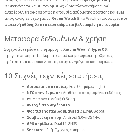
φωτεινότητα
και
αυτονομία
ως κύρια πλεονεκτήματα, ενώ
αναφέρουν trade‑offs όπως η απουσία ασύρματης φόρτισης και eSIM
εκτός Κίνας. Σε σχέση με το
Redmi Watch 5
, το Watch 6 προσφέρει
πιο
φωτεινή οθόνη
,
λεπτότερο σώμα
και
βελτιωμένη αυτονομία
.
Μεταφορά δεδομένων & χρήση
Συγχρονίστε μέσω της εφαρμογής
Xiaomi Wear / HyperOS
,
πραγματοποιήστε backup στο cloud και μεταφέρετε ρυθμίσεις,
πρότυπα και ιστορικά δραστηριοτήτων γρήγορα και ασφαλώς.
10 Συχνές τεχνικές ερωτήσεις
Διάρκεια μπαταρίας:
Έως
24 ημέρες
(light).
NFC στην Ευρώπη:
Διαθέσιμο σε ορισμένες εκδόσεις.
eSIM:
Μόνο κινεζική έκδοση.
Αντοχή στο νερό:
5ATM
.
Φορτιστής περιλαμβάνεται:
Συνήθως όχι.
Συμβατότητα app:
Android 8.0+/iOS 14+.
GPS ακρίβεια:
Dual‑L1 GNSS.
Sensors:
HR, SpO₂, gyro, compass.