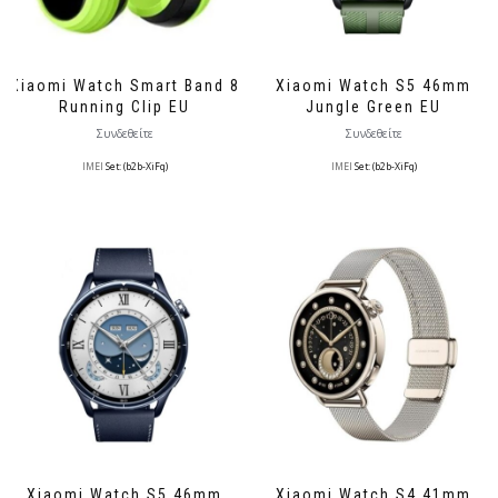
Xiaomi Watch Smart Band 8
Xiaomi Watch S5 46mm
Running Clip EU
Jungle Green EU
Συνδεθείτε
Συνδεθείτε
IMEI
Set: (b2b-XiFq)
IMEI
Set: (b2b-XiFq)
Xiaomi Watch S5 46mm
Xiaomi Watch S4 41mm