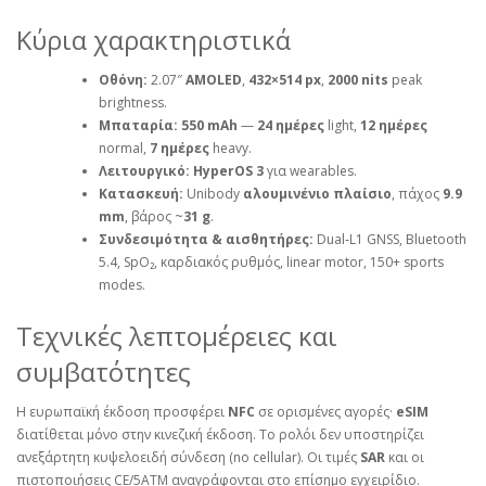
Κύρια χαρακτηριστικά
Οθόνη:
2.07″
AMOLED
,
432×514 px
,
2000 nits
peak
brightness.
Μπαταρία:
550 mAh
—
24 ημέρες
light,
12 ημέρες
normal,
7 ημέρες
heavy.
Λειτουργικό:
HyperOS 3
για wearables.
Κατασκευή:
Unibody
αλουμινένιο πλαίσιο
, πάχος
9.9
mm
, βάρος ~
31 g
.
Συνδεσιμότητα & αισθητήρες:
Dual‑L1 GNSS, Bluetooth
5.4, SpO₂, καρδιακός ρυθμός, linear motor, 150+ sports
modes.
Τεχνικές λεπτομέρειες και
συμβατότητες
Η ευρωπαϊκή έκδοση προσφέρει
NFC
σε ορισμένες αγορές·
eSIM
διατίθεται μόνο στην κινεζική έκδοση. Το ρολόι δεν υποστηρίζει
ανεξάρτητη κυψελοειδή σύνδεση (no cellular). Οι τιμές
SAR
και οι
πιστοποιήσεις CE/5ATM αναγράφονται στο επίσημο εγχειρίδιο.