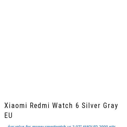
Xiaomi Redmi Watch 6 Silver Gray
EU
...ένα value‑for‑money smartwatch με 2.07" AMOLED 2000 nits,