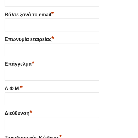
*
Βάλτε ξανά το email
*
Επωνυμία εταιρείας
*
Επάγγελμα
*
Α.Φ.Μ.
*
Διεύθυνση
*
Ταχυδρομικός Κώδικας