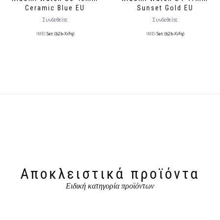
Ceramic Blue EU
Sunset Gold EU
Συνδεθείτε
Συνδεθείτε
IMEI
Set: (b2b-XiFq)
IMEI
Set: (b2b-XiFq)
Αποκλειστικά προϊόντα
Ειδική κατηγορία προϊόντων