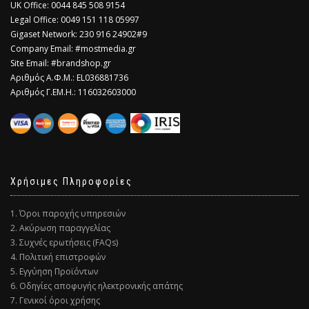
​UK Office: 0044 845 508 9154
Legal Office: 0049 151 118 05997
Gigaset Network: 230 916 24902#9
Company Email: #mostmedia.gr
Site Email: #brandshop.gr
Αριθμός Α.Φ.Μ.: EL036881736
Αριθμός Γ.ΕΜ.Η.: 116032603000
Χρήσιμες Πληροφορίες
1. Όροι παροχής υπηρεσιών
2. Ακύρωση παραγγελίας
3. Συχνές ερωτήσεις (FAQs)
4. Πολιτική επιστροφών
5. Εγγύηση Προϊόντων
6. Οδηγίες αποφυγής ηλεκτρονικής απάτης
7. Γενικοί όροι χρήσης