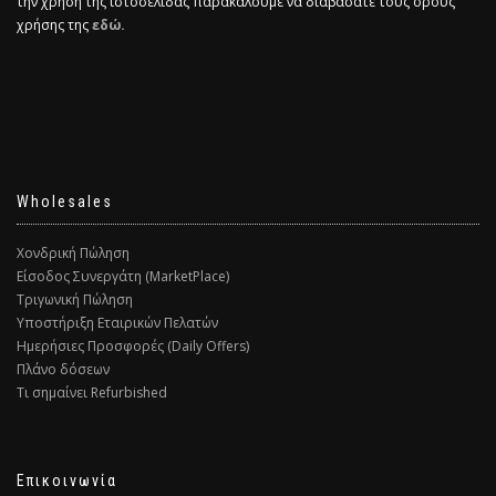
την χρήση της ιστοσελίδας παρακαλούμε να διαβάσατε τους όρους
χρήσης της
εδώ.
Wholesales
Χονδρική Πώληση
Είσοδος Συνεργάτη (MarketPlace)
Τριγωνική Πώληση
Υποστήριξη Εταιρικών Πελατών
Ημερήσιες Προσφορές (Daily Offers)
Πλάνο δόσεων
Τι σημαίνει Refurbished
Επικοινωνία