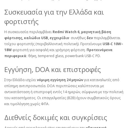
Συσκευασία για την Ελλάδα και
φορτιστής
Η συσκευασία περιλαμβάνει
Redmi Watch 6, μαγνητική βάση
φόρτισης, καλώδιο USB, εγχειρίδιο
· συνήθως
δεν
περιλαμβάνεται
τοίχου φορτιστής (περιβαλλοντική πολιτική). Προτείνουμε
USB‑C 10W–
18W
φορτιστή για ασφαλή και γρήγορη φόρτιση.
Προτεινόμενα
περιφερικά:
θήκη, tempered glass, powerbank USB‑C PD.
Εγγύηση, DOA και επιστροφές
Στην Ελλάδα ισχύει
νόμιμη εγγύηση 24 μηνών
για καταναλωτές από
επίσημη αντιπροσωπεία. DOA περιπτώσεις καλύπτονται με
αντικατάσταση ή επιστροφή εντός 14 ημερών, σύμφωνα με την πολιτική
του καταστήματος. Οι επαγγελματίες (B2B) έχουν συμβατικούς όρους
και τιμολόγηση χωρίς ΦΠΑ.
Διεθνείς δοκιμές και συγκρίσεις
Δοκιμές από τεχνολογικά sites επισημαίνουν την
εξαιρετική