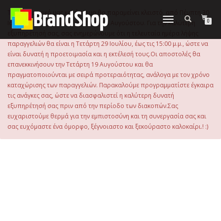
στο
περιεχόμενο
Το ηλεκτρονικό μας κατάστημα θα παραμείνει κλειστό, από Πέμπτη 30
Εναλλαγή
0
Ιουλίου 2026 μέχρι και την Τρίτη 18 Αυγούστου. Για την καλύτερη
πλοήγησης
εξυπηρέτησή σας, σας ενημερώνουμε ότι η τελευταία ημέρα λήψης
παραγγελιών θα είναι η Τετάρτη 29 Ιουλίου, έως τις 15:00 μ.μ., ώστε να
είναι δυνατή η προετοιμασία και η εκτέλεσή τους.Οι αποστολές θα
επανεκκινήσουν την Τετάρτη 19 Αυγούστου και θα
πραγματοποιούνται με σειρά προτεραιότητας, ανάλογα με τον χρόνο
καταχώρισης των παραγγελιών. Παρακαλούμε προγραμματίστε έγκαιρα
τις ανάγκες σας, ώστε να διασφαλιστεί η καλύτερη δυνατή
εξυπηρέτησή σας πριν από την περίοδο των διακοπών.Σας
ευχαριστούμε θερμά για την εμπιστοσύνη και τη συνεργασία σας και
σας ευχόμαστε ένα όμορφο, ξέγνοιαστο και ξεκούραστο καλοκαίρι.! :)