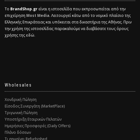
Το
BrandShop.gr
είναι η ιστοσελίδα που εκπροσωπείται από την
επιχείρηση
Most Media
. Λειτουργεί κάτω από το νομικό πλαίσιο της
Ελληνικής Επικράτειας και υπόκειται στα δικαστήρια της Αθήνας. Πριν
την χρήση της ιστοσελίδας παρακαλούμε να διαβάσατε τους όρους
χρήσης της
εδώ.
Wholesales
Χονδρική Πώληση
Είσοδος Συνεργάτη (MarketPlace)
Τριγωνική Πώληση
Υποστήριξη Εταιρικών Πελατών
Ημερήσιες Προσφορές (Daily Offers)
Πλάνο δόσεων
Τι σημαίνει Refurbished