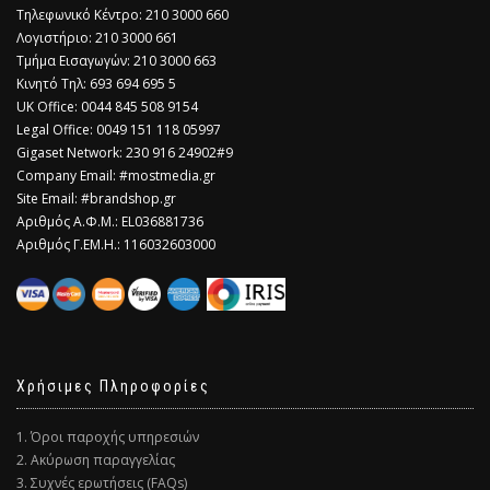
Τηλεφωνικό Κέντρο: 210 3000 660
Λογιστήριο: 210 3000 661
Τμήμα Εισαγωγών: 210 3000 663
Κινητό Τηλ: 693 694 695 5
​UK Office: 0044 845 508 9154
Legal Office: 0049 151 118 05997
Gigaset Network: 230 916 24902#9
Company Email: #mostmedia.gr
Site Email: #brandshop.gr
Αριθμός Α.Φ.Μ.: EL036881736
Αριθμός Γ.ΕΜ.Η.: 116032603000
Χρήσιμες Πληροφορίες
1. Όροι παροχής υπηρεσιών
2. Ακύρωση παραγγελίας
3. Συχνές ερωτήσεις (FAQs)