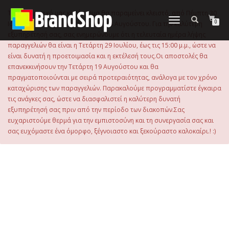
στο
περιεχόμενο
Το ηλεκτρονικό μας κατάστημα θα παραμείνει κλειστό, από Πέμπτη 30
Εναλλαγή
0
Ιουλίου 2026 μέχρι και την Τρίτη 18 Αυγούστου. Για την καλύτερη
πλοήγησης
εξυπηρέτησή σας, σας ενημερώνουμε ότι η τελευταία ημέρα λήψης
παραγγελιών θα είναι η Τετάρτη 29 Ιουλίου, έως τις 15:00 μ.μ., ώστε να
είναι δυνατή η προετοιμασία και η εκτέλεσή τους.Οι αποστολές θα
επανεκκινήσουν την Τετάρτη 19 Αυγούστου και θα
πραγματοποιούνται με σειρά προτεραιότητας, ανάλογα με τον χρόνο
καταχώρισης των παραγγελιών. Παρακαλούμε προγραμματίστε έγκαιρα
τις ανάγκες σας, ώστε να διασφαλιστεί η καλύτερη δυνατή
εξυπηρέτησή σας πριν από την περίοδο των διακοπών.Σας
ευχαριστούμε θερμά για την εμπιστοσύνη και τη συνεργασία σας και
σας ευχόμαστε ένα όμορφο, ξέγνοιαστο και ξεκούραστο καλοκαίρι.! :)