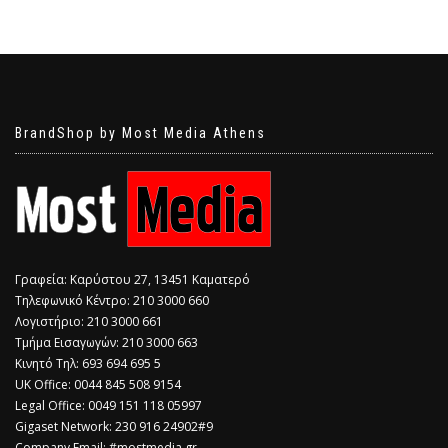
BrandShop by Most Media Athens
Γραφεία: Καρύστου 27, 13451 Καματερό
Τηλεφωνικό Κέντρο: 210 3000 660
Λογιστήριο: 210 3000 661
Τμήμα Εισαγωγών: 210 3000 663
Κινητό Τηλ: 693 694 695 5
​UK Office: 0044 845 508 9154
Legal Office: 0049 151 118 05997
Gigaset Network: 230 916 24902#9
Company Email: #mostmedia.gr