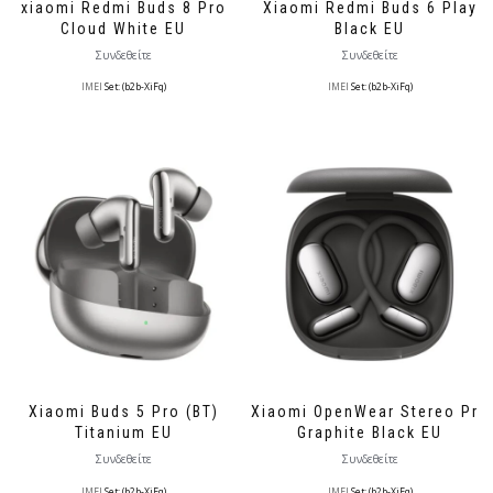
xiaomi Redmi Buds 8 Pro
Xiaomi Redmi Buds 6 Play
Cloud White EU
Black EU
Συνδεθείτε
Συνδεθείτε
IMEI
Set: (b2b-XiFq)
IMEI
Set: (b2b-XiFq)
Xiaomi Buds 5 Pro (BT)
Xiaomi OpenWear Stereo Pro
Titanium EU
Graphite Black EU
Συνδεθείτε
Συνδεθείτε
IMEI
Set: (b2b-XiFq)
IMEI
Set: (b2b-XiFq)