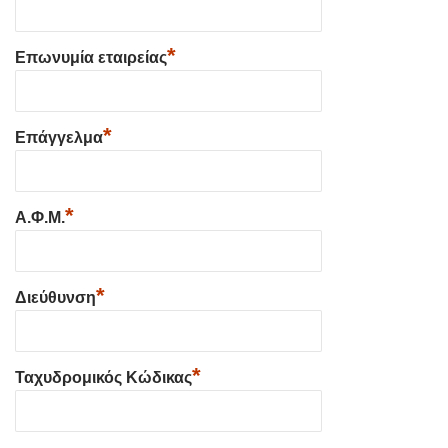
*
Επωνυμία εταιρείας
*
Επάγγελμα
*
Α.Φ.Μ.
*
Διεύθυνση
*
Ταχυδρομικός Κώδικας