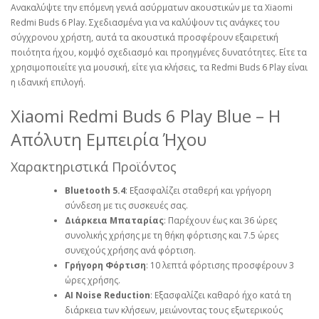
Ανακαλύψτε την επόμενη γενιά ασύρματων ακουστικών με τα Xiaomi
Redmi Buds 6 Play. Σχεδιασμένα για να καλύψουν τις ανάγκες του
σύγχρονου χρήστη, αυτά τα ακουστικά προσφέρουν εξαιρετική
ποιότητα ήχου, κομψό σχεδιασμό και προηγμένες δυνατότητες. Είτε τα
χρησιμοποιείτε για μουσική, είτε για κλήσεις, τα Redmi Buds 6 Play είναι
η ιδανική επιλογή.
Xiaomi Redmi Buds 6 Play Blue – Η
Απόλυτη Εμπειρία Ήχου
Χαρακτηριστικά Προϊόντος
Bluetooth 5.4
: Εξασφαλίζει σταθερή και γρήγορη
σύνδεση με τις συσκευές σας.
Διάρκεια Μπαταρίας
: Παρέχουν έως και 36 ώρες
συνολικής χρήσης με τη θήκη φόρτισης και 7.5 ώρες
συνεχούς χρήσης ανά φόρτιση.
Γρήγορη Φόρτιση
: 10 λεπτά φόρτισης προσφέρουν 3
ώρες χρήσης.
AI Noise Reduction
: Εξασφαλίζει καθαρό ήχο κατά τη
διάρκεια των κλήσεων, μειώνοντας τους εξωτερικούς