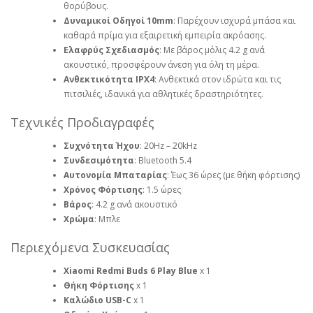
θορύβους.
Δυναμικοί Οδηγοί 10mm
: Παρέχουν ισχυρά μπάσα και
καθαρά πρίμα για εξαιρετική εμπειρία ακρόασης.
Ελαφρύς Σχεδιασμός
: Με βάρος μόλις 4.2 g ανά
ακουστικό, προσφέρουν άνεση για όλη τη μέρα.
Ανθεκτικότητα IPX4
: Ανθεκτικά στον ιδρώτα και τις
πιτσιλιές, ιδανικά για αθλητικές δραστηριότητες.
Τεχνικές Προδιαγραφές
Συχνότητα Ήχου
: 20Hz – 20kHz
Συνδεσιμότητα
: Bluetooth 5.4
Αυτονομία Μπαταρίας
: Έως 36 ώρες (με θήκη φόρτισης)
Χρόνος Φόρτισης
: 1.5 ώρες
Βάρος
: 4.2 g ανά ακουστικό
Χρώμα
: Μπλε
Περιεχόμενα Συσκευασίας
Xiaomi Redmi Buds 6 Play Blue
x 1
Θήκη Φόρτισης
x 1
Καλώδιο USB-C
x 1