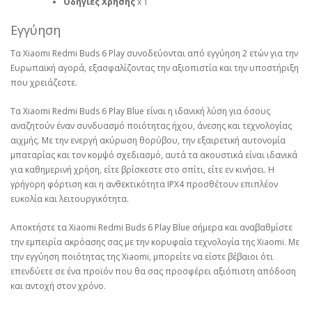
Οδηγίες Χρήσης
x 1
Εγγύηση
Τα Xiaomi Redmi Buds 6 Play συνοδεύονται από εγγύηση 2 ετών για την
Ευρωπαϊκή αγορά, εξασφαλίζοντας την αξιοπιστία και την υποστήριξη
που χρειάζεστε.
Τα Xiaomi Redmi Buds 6 Play Blue είναι η ιδανική λύση για όσους
αναζητούν έναν συνδυασμό ποιότητας ήχου, άνεσης και τεχνολογίας
αιχμής. Με την ενεργή ακύρωση θορύβου, την εξαιρετική αυτονομία
μπαταρίας και τον κομψό σχεδιασμό, αυτά τα ακουστικά είναι ιδανικά
για καθημερινή χρήση, είτε βρίσκεστε στο σπίτι, είτε εν κινήσει. Η
γρήγορη φόρτιση και η ανθεκτικότητα IPX4 προσθέτουν επιπλέον
ευκολία και λειτουργικότητα.
Αποκτήστε τα Xiaomi Redmi Buds 6 Play Blue σήμερα και αναβαθμίστε
την εμπειρία ακρόασης σας με την κορυφαία τεχνολογία της Xiaomi. Με
την εγγύηση ποιότητας της Xiaomi, μπορείτε να είστε βέβαιοι ότι
επενδύετε σε ένα προϊόν που θα σας προσφέρει αξιόπιστη απόδοση
και αντοχή στον χρόνο.