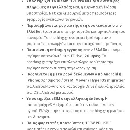
Υποστηρίζει το Xiaomi 17T Pro NFC για ανέπαφες
πληρωμές στην Ελλάδα;
Ναι, η ευρωπαϊκή έκδοση
υποστηρίζει
NFC
και λειτουργεί με τις περισσότερες
εφαρμογές ανέπαφων πληρωμών.
Περιλαμβάνεται φορτιστής στη συσκευασία στην
Ελλάδα;
Εξαρτάται από την παρτίδα και την πολιτική του
διανομέα. Το onething.gr αναφέρει ξεκάθαρα αν ο
φορτιστής περιλαμβάνεται στην καταχώριση προϊόντος.
Ποια είναι η επίσημη εγγύηση στην Ελλάδα;
Η νόμιμη
εγγύηση καταναλωτή στην ΕΕ είναι
24 μήνες
. Το
onething.gr παρέχει επιπλέον πληροφορίες για την
εγγύηση κατασκευαστή στην καταχώριση.
Πώς γίνεται η μεταφορά δεδομένων από Android ή
iPhone;
Χρησιμοποιήστε
Mi Mover / HyperOS migration
για Android‑to‑Android και Google Drive ή ειδικά εργαλεία
για iOS→Android μεταφορά.
Υποστηρίζει eSIM στην ελληνική έκδοση;
Η
υποστήριξη eSIM εξαρτάται από την έκδοση και την
αγορά. Ελέγξτε την καταχώριση στο onething.gr ή ρωτήστε
τον διανομέα.
Ποιος φορτιστής προτείνεται;
100W PD
USB‑C
φορτιστής με PPS για ασφαλή και γρήγορη φόρτιση.