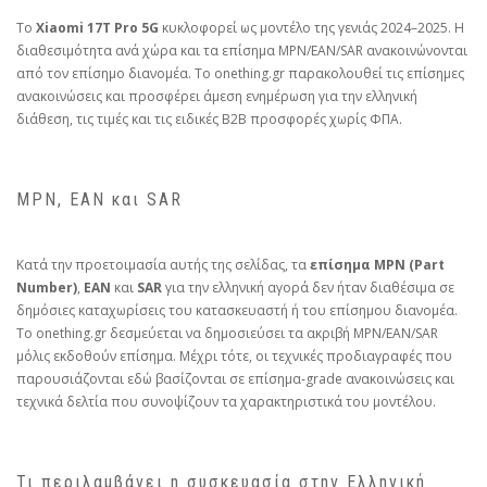
Το
Xiaomi 17T Pro 5G
κυκλοφορεί ως μοντέλο της γενιάς 2024–2025. Η
διαθεσιμότητα ανά χώρα και τα επίσημα MPN/EAN/SAR ανακοινώνονται
από τον επίσημο διανομέα. Το onething.gr παρακολουθεί τις επίσημες
ανακοινώσεις και προσφέρει άμεση ενημέρωση για την ελληνική
διάθεση, τις τιμές και τις ειδικές B2B προσφορές χωρίς ΦΠΑ.
MPN, EAN και SAR
Κατά την προετοιμασία αυτής της σελίδας, τα
επίσημα MPN (Part
Number)
,
EAN
και
SAR
για την ελληνική αγορά δεν ήταν διαθέσιμα σε
δημόσιες καταχωρίσεις του κατασκευαστή ή του επίσημου διανομέα.
Το onething.gr δεσμεύεται να δημοσιεύσει τα ακριβή MPN/EAN/SAR
μόλις εκδοθούν επίσημα. Μέχρι τότε, οι τεχνικές προδιαγραφές που
παρουσιάζονται εδώ βασίζονται σε επίσημα‑grade ανακοινώσεις και
τεχνικά δελτία που συνοψίζουν τα χαρακτηριστικά του μοντέλου.
Τι περιλαμβάνει η συσκευασία στην Ελληνική