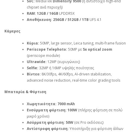
SoC:
MediaTek
Dimensity 9500
(ή αντίστοιχο high‑end
chipset ανά περιοχή)
RAM:
12GB / 16GB
LPDDR5X
Αποθήκευση:
256GB / 512GB / 1TB
UFS 4.1
Κάμερες
Κύρια:
50MP, large sensor, Leica tuning, multi‑frame fusion
Periscope Telephoto:
50MP με
5x optical zoom
(periscope module)
Ultrawide:
12MP (ευρυγώνιος)
Selfie:
32MP ή 16MP υψηλής ποιότητας
Βίντεο:
8K/30fps, 4K/60fps, AI‑driven stabilization,
advanced noise reduction, real‑time color grading tools
Μπαταρία & Φόρτιση
Χωρητικότητα:
7000 mAh
Ενσύρματη φόρτιση:
100W
(πλήρης φόρτιση σε πολύ
μικρό χρόνο)
Ασύρματη φόρτιση:
50W
(σε Pro εκδόσεις)
Αντίστροφη φόρτιση:
Υποστήριξη για φόρτιση άλλων