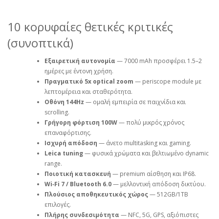
10 κορυφαίες θετικές κριτικές
(συνοπτικά)
Εξαιρετική αυτονομία
— 7000 mAh προσφέρει 1.5–2
ημέρες με έντονη χρήση.
Πραγματικό 5x optical zoom
— periscope module με
λεπτομέρεια και σταθερότητα.
Οθόνη 144Hz
— ομαλή εμπειρία σε παιχνίδια και
scrolling.
Γρήγορη φόρτιση 100W
— πολύ μικρός χρόνος
επαναφόρτισης.
Ισχυρή απόδοση
— άνετο multitasking και gaming.
Leica tuning
— φυσικά χρώματα και βελτιωμένο dynamic
range.
Ποιοτική κατασκευή
— premium αίσθηση και IP68.
Wi‑Fi 7 / Bluetooth 6.0
— μελλοντική απόδοση δικτύου.
Πλούσιος αποθηκευτικός χώρος
— 512GB/1TB
επιλογές.
Πλήρης συνδεσιμότητα
— NFC, 5G, GPS, αξιόπιστες