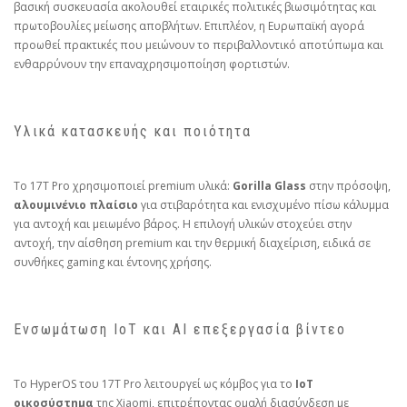
βασική συσκευασία ακολουθεί εταιρικές πολιτικές βιωσιμότητας και
πρωτοβουλίες μείωσης αποβλήτων. Επιπλέον, η Ευρωπαϊκή αγορά
προωθεί πρακτικές που μειώνουν το περιβαλλοντικό αποτύπωμα και
ενθαρρύνουν την επαναχρησιμοποίηση φορτιστών.
Υλικά κατασκευής και ποιότητα
Το 17T Pro χρησιμοποιεί premium υλικά:
Gorilla Glass
στην πρόσοψη,
αλουμινένιο πλαίσιο
για στιβαρότητα και ενισχυμένο πίσω κάλυμμα
για αντοχή και μειωμένο βάρος. Η επιλογή υλικών στοχεύει στην
αντοχή, την αίσθηση premium και την θερμική διαχείριση, ειδικά σε
συνθήκες gaming και έντονης χρήσης.
Ενσωμάτωση IoT και AI επεξεργασία βίντεο
Το HyperOS του 17T Pro λειτουργεί ως κόμβος για το
IoT
οικοσύστημα
της Xiaomi, επιτρέποντας ομαλή διασύνδεση με