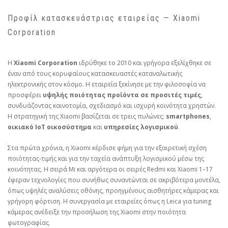
Προφίλ κατασκευάστριας εταιρείας — Xiaomi
Corporation
Η
Xiaomi Corporation
ιδρύθηκε το 2010 και γρήγορα εξελίχθηκε σε
έναν από τους κορυφαίους κατασκευαστές καταναλωτικής
ηλεκτρονικής στον κόσμο. Η εταιρεία ξεκίνησε με την φιλοσοφία να
προσφέρει
υψηλής ποιότητας προϊόντα σε προσιτές τιμές
,
συνδυάζοντας καινοτομία, σχεδιασμό και ισχυρή κοινότητα χρηστών.
Η στρατηγική της Xiaomi βασίζεται σε τρεις πυλώνες:
smartphones
,
οικιακό IoT οικοσύστημα
και
υπηρεσίες λογισμικού
.
Στα πρώτα χρόνια, η Xiaomi κέρδισε φήμη για την εξαιρετική σχέση
ποιότητας‑τιμής και για την ταχεία ανάπτυξη λογισμικού μέσω της
κοινότητας. Η σειρά Mi και αργότερα οι σειρές Redmi και Xiaomi 1–17
έφεραν τεχνολογίες που συνήθως συναντώνται σε ακριβότερα μοντέλα,
όπως υψηλές αναλύσεις οθόνης, προηγμένους αισθητήρες κάμερας και
γρήγορη φόρτιση. Η συνεργασία με εταιρείες όπως η Leica για tuning
κάμερας ανέδειξε την προσήλωση της Xiaomi στην ποιότητα
φωτογραφίας.