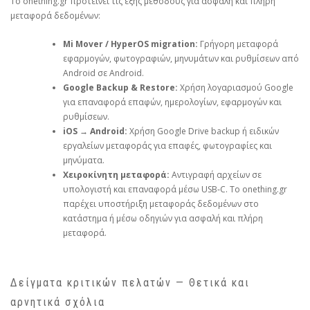
Το onething.gr προτείνει τις εξής μεθόδους για ασφαλή και πλήρη
μεταφορά δεδομένων:
Mi Mover / HyperOS migration:
Γρήγορη μεταφορά
εφαρμογών, φωτογραφιών, μηνυμάτων και ρυθμίσεων από
Android σε Android.
Google Backup & Restore:
Χρήση λογαριασμού Google
για επαναφορά επαφών, ημερολογίων, εφαρμογών και
ρυθμίσεων.
iOS → Android:
Χρήση Google Drive backup ή ειδικών
εργαλείων μεταφοράς για επαφές, φωτογραφίες και
μηνύματα.
Χειροκίνητη μεταφορά:
Αντιγραφή αρχείων σε
υπολογιστή και επαναφορά μέσω USB‑C. Το onething.gr
παρέχει υποστήριξη μεταφοράς δεδομένων στο
κατάστημα ή μέσω οδηγιών για ασφαλή και πλήρη
μεταφορά.
Δείγματα κριτικών πελατών — Θετικά και
αρνητικά σχόλια