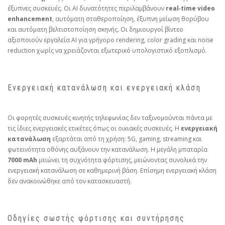
έξυπνες συσκευές. Οι AI δυνατότητες περιλαμβάνουν
real‑time video
enhancement
, αυτόματη σταθεροποίηση, έξυπνη μείωση θορύβου
και αυτόματη βελτιστοποίηση σκηνής. Οι δημιουργοί βίντεο
αξιοποιούν εργαλεία AI για γρήγορο rendering, color grading και noise
reduction χωρίς να χρειάζονται εξωτερικό υπολογιστικό εξοπλισμό.
Ενεργειακή κατανάλωση και ενεργειακή κλάση
Οι φορητές συσκευές κινητής τηλεφωνίας δεν ταξινομούνται πάντα με
τις ίδιες ενεργειακές ετικέτες όπως οι οικιακές συσκευές. Η
ενεργειακή
κατανάλωση
εξαρτάται από τη χρήση: 5G, gaming, streaming και
φωτεινότητα οθόνης αυξάνουν την κατανάλωση. Η μεγάλη μπαταρία
7000 mAh
μειώνει τη συχνότητα φόρτισης, μειώνοντας συνολικά την
ενεργειακή κατανάλωση σε καθημερινή βάση. Επίσημη ενεργειακή κλάση
δεν ανακοινώθηκε από τον κατασκευαστή.
Οδηγίες σωστής φόρτισης και συντήρησης