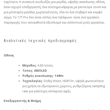
ταχύτητα. Η συσκευή συνδυάζει μια μεγάλη, υψηλής ανανέωσης οθόνη,
έναν ισχυρό επεξεργαστή, ένα σύστημα κάμερας με periscope zoom και
μια μπαταρία μεγάλης χωρητικότητας, όλα σε ένα στιβαρό και κομψό
σώμα. Το 17T Pro δεν είναι απλώς ένα τηλέφωνο· είναι ένα εργαλείο
παραγωγής που αντικαθιστά εξοπλισμό και απλοποιεί ροές εργασίας.
Αναλυτικές τεχνικές προδιαγραφές
Οθόνη
Μέγεθος:
6.83 ίντσες
Τύπος:
AMOLED
Ρυθμός ανανέωσης:
144Hz
Τεχνολογίες:
Dolby Vision, HDR10+, υψηλή φωτεινότητα
για χρήση σε εξωτερικούς χώρους, ρυθμιζόμενη sampling
rate για καλύτερη απόκριση αφής.
Επεξεργαστής & Μνήμη