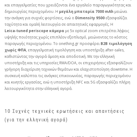
και επαγγελματίες που χρειάζονται ένα εργαλείο παραγωγικότητας και
δημιουργίας περιεχομένου. Η
μεγάλη μπαταρία 7000 mAh
μειώνει
την ανάγκη για συχνές φορτίσεις, ενώ ο
Dimensity 9500
εξασφαλίζει
ταχύτητα και ομαλή λειτουργία σε απαιτητικές εφαρμογές. Η
Leica‑tuned periscope κάμερα
με 5x optical zoom επιτρέπει λήψεις
υψηλής ποιότητας χωρίς επιπλέον εξοπλισμό, μειώνοντας το κόστος
παραγωγής περιεχομένου. Το onething.gr προσφέρει
B2B τιμολόγηση
χωρίς ΦΠΑ
, επαγγελματική τιμολόγηση και υποστήριξη after‑sales,
καθιστώντας την αγορά άμεση και αποδοτική. Με την ελληνική
υποστήριξη και τις υπηρεσίες RMA/DOA, οι επιχειρήσεις εξασφαλίζουν
γρήγορη διαχείριση τεχνικών θεμάτων και ελαχιστοποίηση downtime. Η
συσκευή καλύπτει τις ανάγκες επικοινωνίας, παραγωγής περιεχομένου
και κινητής εργασίας, ενώ η υποστήριξη NFC και 5G εξασφαλίζει πλήρη
λειτουργικότητα στην ελληνική αγορά.
10 Συχνές τεχνικές ερωτήσεις και απαντήσεις
(για την ελληνική αγορά)