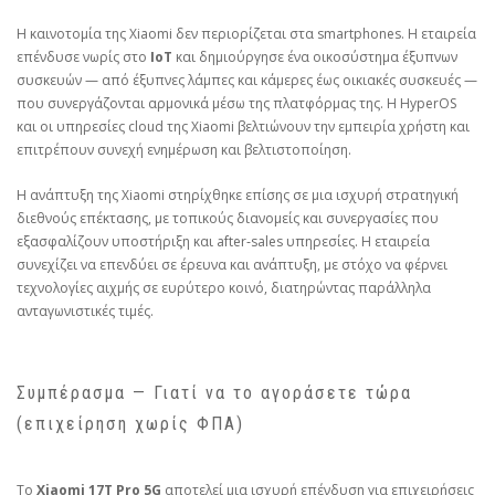
Η καινοτομία της Xiaomi δεν περιορίζεται στα smartphones. Η εταιρεία
επένδυσε νωρίς στο
IoT
και δημιούργησε ένα οικοσύστημα έξυπνων
συσκευών — από έξυπνες λάμπες και κάμερες έως οικιακές συσκευές —
που συνεργάζονται αρμονικά μέσω της πλατφόρμας της. Η HyperOS
και οι υπηρεσίες cloud της Xiaomi βελτιώνουν την εμπειρία χρήστη και
επιτρέπουν συνεχή ενημέρωση και βελτιστοποίηση.
Η ανάπτυξη της Xiaomi στηρίχθηκε επίσης σε μια ισχυρή στρατηγική
διεθνούς επέκτασης, με τοπικούς διανομείς και συνεργασίες που
εξασφαλίζουν υποστήριξη και after‑sales υπηρεσίες. Η εταιρεία
συνεχίζει να επενδύει σε έρευνα και ανάπτυξη, με στόχο να φέρνει
τεχνολογίες αιχμής σε ευρύτερο κοινό, διατηρώντας παράλληλα
ανταγωνιστικές τιμές.
Συμπέρασμα — Γιατί να το αγοράσετε τώρα
(επιχείρηση χωρίς ΦΠΑ)
Το
Xiaomi 17T Pro 5G
αποτελεί μια ισχυρή επένδυση για επιχειρήσεις