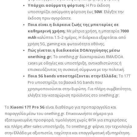
Υπάρχει ασύρματη φόρτιση;
Η Pro έκδοση
υποστηρίζει ασύρματη φόρτιση έως
50W
. Ελέγξτε την
έκδοση πριν αγοράσετε.
Ποια είναι η διάρκεια ζωής της μπαταρίας σε
καθημερινή χρήση;
Με μέτρια χρήση, η μπαταρία
7000
mAh
καλύπτει 1.5–2 ημέρες. Η διάρκεια εξαρτάται από
χρήση 5G, gaming και φωτεινότητα οθόνης.
Πώς γίνεται η διαδικασία DOA/εγγύησης μέσω
onething.gr;
Το onething.gr διεκπεραιώνει RMA/DOA
cases με οδηγίες και υποστήριξη, αντικαθιστώντας ή
επισκευάζοντας τη συσκευή σύμφωνα με την πολιτική.
Ποια 5G bands υποστηρίζονται στην Ελλάδα;
Το 17T
Pro υποστηρίζει τα βασικά 5G bands που
χρησιμοποιούνται στην Ευρώπη. Για πλήρη συμβατότητα,
ελέγξτε την καταχώριση προϊόντος στο onething.gr.
Το
Xiaomi 17T Pro 5G
είναι διαθέσιμο για προπαραγγελία και
παραγγελία μέσω του onething.gr. Επικοινωνήστε σήμερα για
εξατομικευμένη προσφορά, τιμολόγηση χωρίς ΦΠΑ για επιχειρήσεις
και πλήρη after‑sales υποστήριξη. Το onething.gr φέρνει την τεχνολογία
στην Ελλάδα με αξιοπιστία, ταχύτητα και επαγγελματική εξυπηρέτηση.