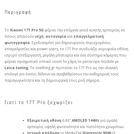
Περιγραφή
Το
Xiaomi 17T Pro 5G
φέρνει την επόμενη γενιά κινητής εμπειρίας σε
όσους απαιτούν
ισχύ
,
αυτονομία
και
επαγγελματική
φωτογραφία
. Σχεδιασμένο για δημιουργούς περιεχομένου,
επαγγελματίες και power users, το 17T Pro συνδυάζει κορυφαία οθόνη,
ισχυρό επεξεργαστή, μεγάλη μπαταρία και ένα σύστημα κάμερας που
φέρνει πραγματικό οπτικό zoom 5x χάρη σε periscope module με
Leica tuning
. Το onething.gr προτείνει το 17T Pro ως την ιδανική
επιλογή για όσους θέλουν να αναβαθμίσουν την καθημερινή τους
παραγωγικότητα και τη δημιουργική τους ροή σήμερα.
Γιατί το 17T Pro ξεχωρίζει
Εξαιρετική οθόνη
6.83″
AMOLED 144Hz
για ομαλή
εμπειρία, υψηλή φωτεινότητα και πιστότητα χρωμάτων.
Ισχυρή απόδοση
με MediaTek
Dimensity 9500
(ή