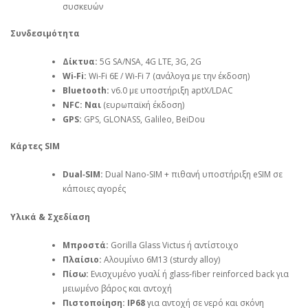
συσκευών
Συνδεσιμότητα
Δίκτυα:
5G SA/NSA, 4G LTE, 3G, 2G
Wi‑Fi:
Wi‑Fi 6E / Wi‑Fi 7 (ανάλογα με την έκδοση)
Bluetooth:
v6.0 με υποστήριξη aptX/LDAC
NFC:
Ναι
(ευρωπαϊκή έκδοση)
GPS:
GPS, GLONASS, Galileo, BeiDou
Κάρτες SIM
Dual‑SIM:
Dual Nano‑SIM + πιθανή υποστήριξη eSIM σε
κάποιες αγορές
Υλικά & Σχεδίαση
Μπροστά:
Gorilla Glass Victus ή αντίστοιχο
Πλαίσιο:
Αλουμίνιο 6M13 (sturdy alloy)
Πίσω:
Ενισχυμένο γυαλί ή glass‑fiber reinforced back για
μειωμένο βάρος και αντοχή
Πιστοποίηση:
IP68
για αντοχή σε νερό και σκόνη