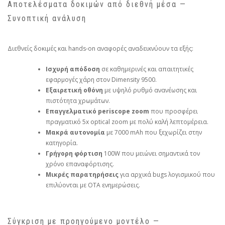
Αποτελέσματα δοκιμών από διεθνή μέσα —
Συνοπτική ανάλυση
Διεθνείς δοκιμές και hands‑on αναφορές αναδεικνύουν τα εξής:
Ισχυρή απόδοση
σε καθημερινές και απαιτητικές
εφαρμογές χάρη στον Dimensity 9500.
Εξαιρετική οθόνη
με υψηλό ρυθμό ανανέωσης και
πιστότητα χρωμάτων.
Επαγγελματικό periscope zoom
που προσφέρει
πραγματικό 5x optical zoom με πολύ καλή λεπτομέρεια.
Μακρά αυτονομία
με 7000 mAh που ξεχωρίζει στην
κατηγορία.
Γρήγορη φόρτιση
100W που μειώνει σημαντικά τον
χρόνο επαναφόρτισης.
Μικρές παρατηρήσεις
για αρχικά bugs λογισμικού που
επιλύονται με OTA ενημερώσεις.
Σύγκριση με προηγούμενο μοντέλο —