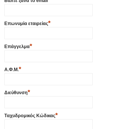
Βάλτε ξανά το email
*
Επωνυμία εταιρείας
*
Επάγγελμα
*
Α.Φ.Μ.
*
Διεύθυνση
*
Ταχυδρομικός Κώδικας