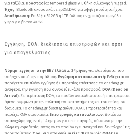
για ταξίδια.
Προστασία:
tempered glass 9H, θήκη σιλικόνης ή rugged.
Ήχος:
Bluetooth ακουστικά με aptX/LDAC για υψηλή ποιότητα ήχου.
Αποθήκευση:
Επιλέξτε 512GB ή 1TB έκδοση αν χρειάζεστε μεγάλο
χώρο για βίντεο 4K/8K.
Εγγύηση, DOA, διαδικασία επιστροφών και όροι
για επαγγελματίες
Νόμιμη εγγύηση στην ΕΕ / Ελλάδα:
24 μήνες
για ελαττώματα που
υπήρχαν κατά την παράδοση.
Εγγύηση κατασκευαστή:
Ενδέχεται να
παρέχεται επιπλέον εγγύηση ή υπηρεσίες επέκτασης· το onething.gr
αναφέρει την εγγύηση που συνοδεύει κάθε προσφορά.
DOA (Dead on
Arrival):
Σε περίπτωση DOA, το προϊόν αντικαθίσταται ή επιστρέφεται
άμεσα σύμφωνα με την πολιτική του καταστήματος και του επίσημου
διανομέα. Το onething.gr διεκπεραιώνει DOA με προτεραιότητα και
παρέχει RMA διαδικασία.
Επιστροφές καταναλωτών:
Δικαίωμα
υπαναχώρησης εντός 14 ημερών για online αγορές, σύμφωνα με την
ελληνική νομοθεσία, εκτός αν το προϊόν έχει ανοιχτεί και δεν πληροί τις
προϋποθέσεις.
Όροι για επαγγελματίες (B2B χωρίς ΦΠΑ):
Οι