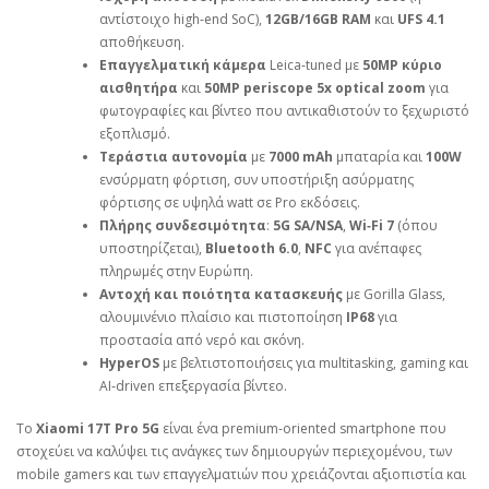
αντίστοιχο high‑end SoC),
12GB/16GB RAM
και
UFS 4.1
αποθήκευση.
Επαγγελματική κάμερα
Leica‑tuned με
50MP κύριο
αισθητήρα
και
50MP periscope 5x optical zoom
για
φωτογραφίες και βίντεο που αντικαθιστούν το ξεχωριστό
εξοπλισμό.
Τεράστια αυτονομία
με
7000 mAh
μπαταρία και
100W
ενσύρματη φόρτιση, συν υποστήριξη ασύρματης
φόρτισης σε υψηλά watt σε Pro εκδόσεις.
Πλήρης συνδεσιμότητα
:
5G SA/NSA
,
Wi‑Fi 7
(όπου
υποστηρίζεται),
Bluetooth 6.0
,
NFC
για ανέπαφες
πληρωμές στην Ευρώπη.
Αντοχή και ποιότητα κατασκευής
με Gorilla Glass,
αλουμινένιο πλαίσιο και πιστοποίηση
IP68
για
προστασία από νερό και σκόνη.
HyperOS
με βελτιστοποιήσεις για multitasking, gaming και
AI‑driven επεξεργασία βίντεο.
Το
Xiaomi 17T Pro 5G
είναι ένα premium‑oriented smartphone που
στοχεύει να καλύψει τις ανάγκες των δημιουργών περιεχομένου, των
mobile gamers και των επαγγελματιών που χρειάζονται αξιοπιστία και