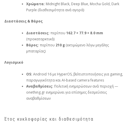
Χρώματα:
Midnight Black, Deep Blue, Mocha Gold, Dark
Purple (διαθεσιμότητα ανά αγορά)
Διαστάσεις & Βάρος
Διαστάσεις:
περίπου
162.7 × 77.9 × 8.0 mm
(προκαταρκτικά)
Βάρος:
περίπου
210 g
(εκτιμώμενο λόγω μεγάλης
μπαταρίας)
Λογισμικό
OS:
Android 16 με HyperOS, βελτιστοποιήσεις για gaming,
παραγωγικότητα και AI‑based camera features
Αναβαθμίσεις:
Πολιτική ενημερώσεων ανά περιοχή —
onething.gr ενημερώνει για επίσημες δεσμεύσεις
αναβαθμίσεων
Έτος κυκλοφορίας και διαθεσιμότητα