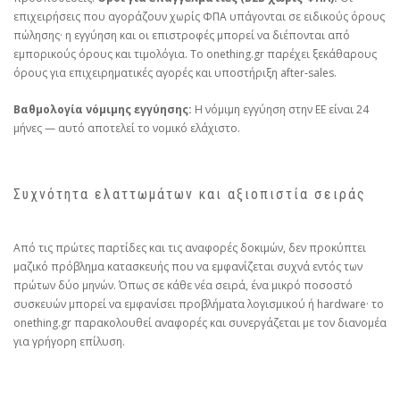
επιχειρήσεις που αγοράζουν χωρίς ΦΠΑ υπάγονται σε ειδικούς όρους
πώλησης· η εγγύηση και οι επιστροφές μπορεί να διέπονται από
εμπορικούς όρους και τιμολόγια. Το onething.gr παρέχει ξεκάθαρους
όρους για επιχειρηματικές αγορές και υποστήριξη after‑sales.
Βαθμολογία νόμιμης εγγύησης:
Η νόμιμη εγγύηση στην ΕΕ είναι 24
μήνες — αυτό αποτελεί το νομικό ελάχιστο.
Συχνότητα ελαττωμάτων και αξιοπιστία σειράς
Από τις πρώτες παρτίδες και τις αναφορές δοκιμών, δεν προκύπτει
μαζικό πρόβλημα κατασκευής που να εμφανίζεται συχνά εντός των
πρώτων δύο μηνών. Όπως σε κάθε νέα σειρά, ένα μικρό ποσοστό
συσκευών μπορεί να εμφανίσει προβλήματα λογισμικού ή hardware· το
onething.gr παρακολουθεί αναφορές και συνεργάζεται με τον διανομέα
για γρήγορη επίλυση.