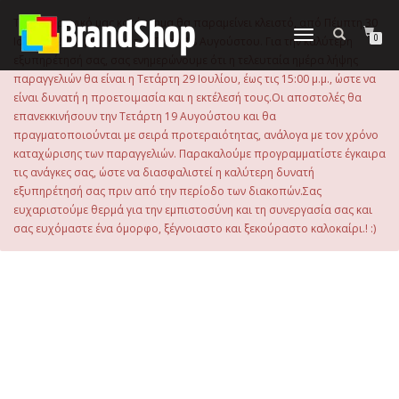
στο
περιεχόμενο
Το ηλεκτρονικό μας κατάστημα θα παραμείνει κλειστό, από Πέμπτη 30
Εναλλαγή
0
Ιουλίου 2026 μέχρι και την Τρίτη 18 Αυγούστου. Για την καλύτερη
πλοήγησης
εξυπηρέτησή σας, σας ενημερώνουμε ότι η τελευταία ημέρα λήψης
παραγγελιών θα είναι η Τετάρτη 29 Ιουλίου, έως τις 15:00 μ.μ., ώστε να
είναι δυνατή η προετοιμασία και η εκτέλεσή τους.Οι αποστολές θα
επανεκκινήσουν την Τετάρτη 19 Αυγούστου και θα
πραγματοποιούνται με σειρά προτεραιότητας, ανάλογα με τον χρόνο
καταχώρισης των παραγγελιών. Παρακαλούμε προγραμματίστε έγκαιρα
τις ανάγκες σας, ώστε να διασφαλιστεί η καλύτερη δυνατή
εξυπηρέτησή σας πριν από την περίοδο των διακοπών.Σας
ευχαριστούμε θερμά για την εμπιστοσύνη και τη συνεργασία σας και
σας ευχόμαστε ένα όμορφο, ξέγνοιαστο και ξεκούραστο καλοκαίρι.! :)