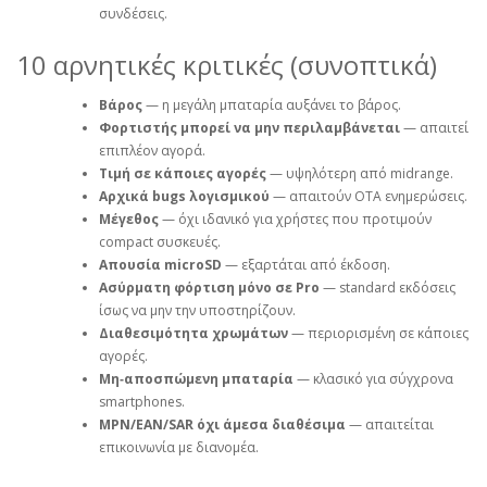
συνδέσεις.
10 αρνητικές κριτικές (συνοπτικά)
Βάρος
— η μεγάλη μπαταρία αυξάνει το βάρος.
Φορτιστής μπορεί να μην περιλαμβάνεται
— απαιτεί
επιπλέον αγορά.
Τιμή σε κάποιες αγορές
— υψηλότερη από midrange.
Αρχικά bugs λογισμικού
— απαιτούν OTA ενημερώσεις.
Μέγεθος
— όχι ιδανικό για χρήστες που προτιμούν
compact συσκευές.
Απουσία microSD
— εξαρτάται από έκδοση.
Ασύρματη φόρτιση μόνο σε Pro
— standard εκδόσεις
ίσως να μην την υποστηρίζουν.
Διαθεσιμότητα χρωμάτων
— περιορισμένη σε κάποιες
αγορές.
Μη‑αποσπώμενη μπαταρία
— κλασικό για σύγχρονα
smartphones.
MPN/EAN/SAR όχι άμεσα διαθέσιμα
— απαιτείται
επικοινωνία με διανομέα.