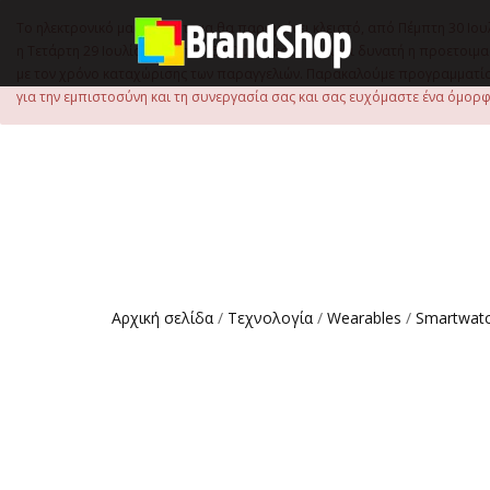
στο
περιεχόμενο
Το ηλεκτρονικό μας κατάστημα θα παραμείνει κλειστό, από Πέμπτη 30 Ιου
η Τετάρτη 29 Ιουλίου, έως τις 15:00 μ.μ., ώστε να είναι δυνατή η προετ
με τον χρόνο καταχώρισης των παραγγελιών. Παρακαλούμε προγραμματίστ
για την εμπιστοσύνη και τη συνεργασία σας και σας ευχόμαστε ένα όμορφο
Αρχική σελίδα
/
Τεχνολογία
/
Wearables
/
Smartwat