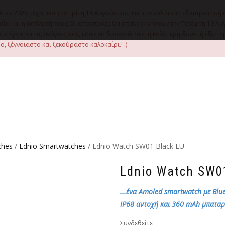
λίου 2026 μέχρι και την Τρίτη 18 Αυγούστου. Για την καλύτερη εξυπηρέτησή 
οιμασία και η εκτέλεσή τους.Οι αποστολές θα επανεκκινήσουν την Τετάρτη 1
ε έγκαιρα τις ανάγκες σας, ώστε να διασφαλιστεί η καλύτερη δυνατή εξυπ
, ξέγνοιαστο και ξεκούραστο καλοκαίρι.! :)
ches
/
Ldnio Smartwatches
/ Ldnio Watch SW01 Black EU
Ldnio Watch SW0
...ένα Amoled smartwatch με Blu
IP68 αντοχή και 360 mAh μπαταρ
Συνδεθείτε