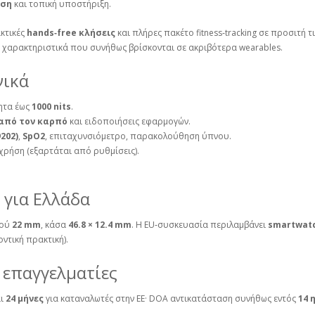
ηση
και τοπική υποστήριξη.
ακτικές
hands‑free κλήσεις
και πλήρες πακέτο fitness‑tracking σε προσιτή 
 χαρακτηριστικά που συνήθως βρίσκονται σε ακριβότερα wearables.
νικά
τητα έως
1000 nits
.
 από τον καρπό
και ειδοποιήσεις εφαρμογών.
202)
,
SpO2
, επιταχυνσιόμετρο, παρακολούθηση ύπνου.
χρήση (εξαρτάται από ρυθμίσεις).
 για Ελλάδα
ιού
22 mm
, κάσα
46.8 × 12.4 mm
. Η EU‑συσκευασία περιλαμβάνει
smartwatc
ντική πρακτική).
 επαγγελματίες
αι
24 μήνες
για καταναλωτές στην ΕΕ· DOA αντικατάσταση συνήθως εντός
14 