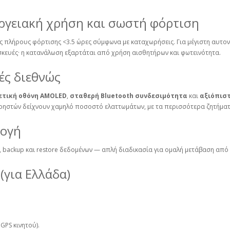
εργειακή χρήση και σωστή φόρτιση
 πλήρους φόρτισης <3.5 ώρες σύμφωνα με καταχωρήσεις. Για μέγιστη αυτον
σκευές· η κατανάλωση εξαρτάται από χρήση αισθητήρων και φωτεινότητα.
μές διεθνώς
ετική οθόνη AMOLED
,
σταθερή Bluetooth συνδεσιμότητα
και
αξιόπισ
χρηστών δείχνουν χαμηλό ποσοστό ελαττωμάτων, με τα περισσότερα ζητήματ
μογή
g, backup και restore δεδομένων — απλή διαδικασία για ομαλή μετάβαση από
(για Ελλάδα)
GPS κινητού).