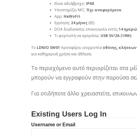
Είναι αδιάβροχο;
IP68
.
Υποστηρίζει NFC;
Όχι αναφερόμενο
.
App;
HaWoFit
.
Εγγύηση;
24 μήνες
(ΕΕ).
DOA διαδικασία; επικοινωνία εντός
14 ημερώ
Τι φορτιστή να αγοράσω;
USB 5V/2A (10W)
.
Το
LDNIO SW01
προσφέρει ισορροπία
οθόνης, κλήσεων
για καθημερινή χρήση και άθληση.
Το περιεχόμενο αυτό περιορίζεται στα μέ
μπορούν να εγγραφούν στην παρούσα σελ
Για οτιδήποτε άλλο χρειαστείτε, επικοιν
Existing Users Log In
Username or Email