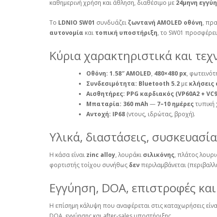
καθημερινή χρήση και άθληση, διαθέσιμο με
24μηνη εγγύ
Το
LDNIO SW01
συνδυάζει
ζωντανή AMOLED οθόνη
, πρ
αυτονομία
και
τοπική υποστήριξη
, το SW01 προσφέρει
Κύρια χαρακτηριστικά και τεχ
Οθόνη:
1.58″ AMOLED
,
480×480 px
, φωτεινό
Συνδεσιμότητα:
Bluetooth 5.2
με
κλήσεις
Αισθητήρες:
PPG καρδιακός (VP60A2 + VC9
Μπαταρία:
360 mAh
—
7–10 ημέρες
τυπική 
Αντοχή:
IP68
(ντους, ιδρώτας, βροχή).
Υλικά, διαστάσεις, συσκευασία
Η κάσα είναι
zinc alloy
, λουράκι
σιλικόνης
, πλάτος λουρ
φορτιστής τοίχου συνήθως
δεν
περιλαμβάνεται (περιβαλλο
Εγγύηση, DOA, επιστροφές και
Η επίσημη κάλυψη που αναφέρεται στις καταχωρήσεις είν
DOA, εγγύησης και after‑sales υποστήριξης.