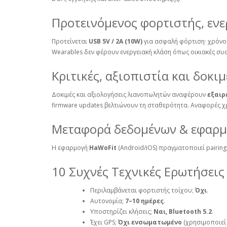
Προτεινόμενος φορτιστής, εν
Προτείνεται
USB 5V / 2A (10W)
για ασφαλή φόρτιση· χρόνος
Wearables δεν φέρουν ενεργειακή κλάση όπως οικιακές συ
Κριτικές, αξιοπιστία και δοκι
Δοκιμές και αξιολογήσεις λιανοπωλητών αναφέρουν
εξαιρ
firmware updates βελτιώνουν τη σταθερότητα. Αναφορές 
Μεταφορά δεδομένων & εφαρ
Η εφαρμογή
HaWoFit
(Android/iOS) πραγματοποιεί pairin
10 Συχνές Τεχνικές Ερωτήσεις 
Περιλαμβάνεται φορτιστής τοίχου;
Όχι
.
Αυτονομία;
7–10 ημέρες
.
Υποστηρίζει κλήσεις;
Ναι, Bluetooth 5.2
.
Έχει GPS;
Όχι ενσωματωμένο
(χρησιμοποιεί 