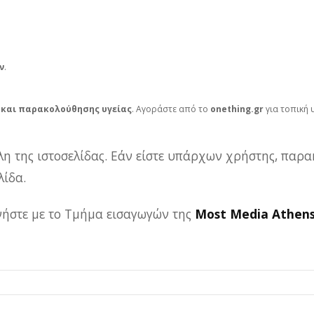
ν
.
 και παρακολούθησης υγείας
. Αγοράστε από το
onething.gr
για τοπική 
λη της ιστοσελίδας. Εάν είστε υπάρχων χρήστης, παρα
ίδα.
ωνήστε με το Τμήμα εισαγωγών της
Most Media Athen