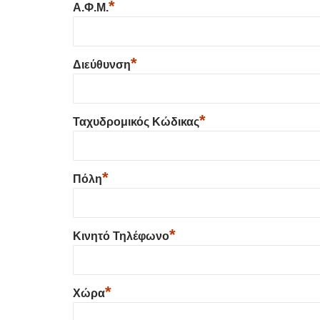
*
Α.Φ.Μ.
*
Διεύθυνση
*
Ταχυδρομικός Κώδικας
*
Πόλη
*
Κινητό Τηλέφωνο
*
Χώρα