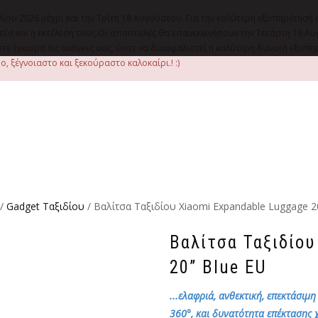
λίου 2026 μέχρι και την Τρίτη 18 Αυγούστου. Για την καλύτερη εξυπηρέτησή 
οιμασία και η εκτέλεσή τους.Οι αποστολές θα επανεκκινήσουν την Τετάρτη 1
ε έγκαιρα τις ανάγκες σας, ώστε να διασφαλιστεί η καλύτερη δυνατή εξυπ
, ξέγνοιαστο και ξεκούραστο καλοκαίρι.! :)
/
Gadget Ταξιδίου
/ Βαλίτσα Ταξιδίου Xiaomi Expandable Luggage 2
Βαλίτσα Ταξιδίου
20” Blue EU
...ελαφριά, ανθεκτική, επεκτάσιμ
360°, και δυνατότητα επέκτασης 