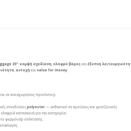
ggage 20″
:
κομψή σχεδίαση
,
ελαφρύ βάρος
και
έξυπνη λειτουργικότη
ιότητα
,
αντοχή
και
value for money
.
αι σε καταχωρήσεις προϊόντος).
ικές επενδύσεις
polyester
— ανθεκτικό σε κρούσεις και γρατζουνιές.
ά ελαφριά κατασκευή για την κατηγορία.
 το φερμουάρ επέκτασης.
ετακίνηση.