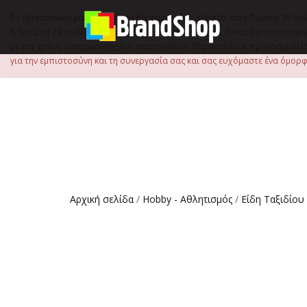
στο
περιεχόμενο
Το ηλεκτρονικό μας κατάστημα θα παραμείνει κλειστό, από Πέμπτη 30 Ιου
η Τετάρτη 29 Ιουλίου, έως τις 15:00 μ.μ., ώστε να είναι δυνατή η προετ
με τον χρόνο καταχώρισης των παραγγελιών. Παρακαλούμε προγραμματίστ
για την εμπιστοσύνη και τη συνεργασία σας και σας ευχόμαστε ένα όμορφο
Αρχική σελίδα
/
Hobby - Αθλητισμός
/
Είδη Ταξιδίου