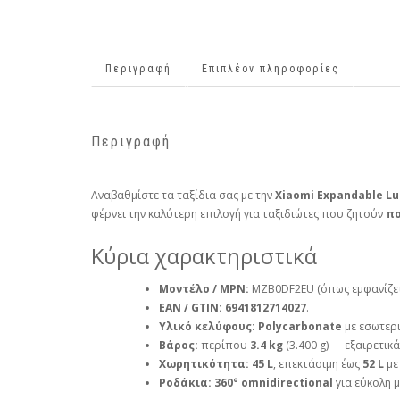
Περιγραφή
Επιπλέον πληροφορίες
Περιγραφή
Αναβαθμίστε τα ταξίδια σας με την
Xiaomi Expandable Lu
φέρνει την καλύτερη επιλογή για ταξιδιώτες που ζητούν
πο
Κύρια χαρακτηριστικά
Μοντέλο / MPN:
MZB0DF2EU (όπως εμφανίζετ
EAN / GTIN:
6941812714027
.
Υλικό κελύφους:
Polycarbonate
με εσωτερ
Βάρος:
περίπου
3.4 kg
(3.400 g) — εξαιρετικ
Χωρητικότητα:
45 L
, επεκτάσιμη έως
52 L
με
Ροδάκια:
360° omnidirectional
για εύκολη μ