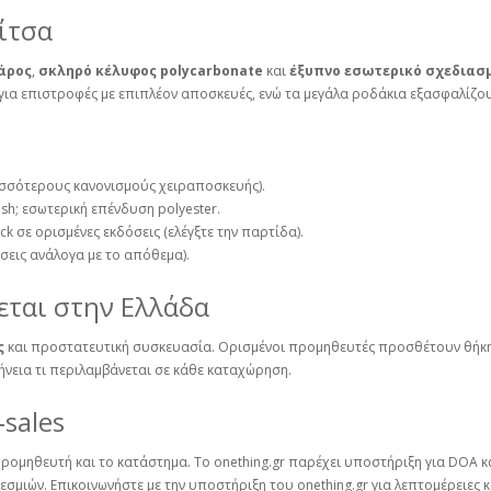
λίτσα
άρος
,
σκληρό κέλυφος polycarbonate
και
έξυπνο εσωτερικό σχεδιασ
 για επιστροφές με επιπλέον αποσκευές, ενώ τα μεγάλα ροδάκια εξασφαλίζο
ισσότερους κανονισμούς χειραποσκευής).
inish; εσωτερική επένδυση polyester.
k σε ορισμένες εκδόσεις (ελέγξτε την παρτίδα).
ώσεις ανάλογα με το απόθεμα).
εται στην Ελλάδα
ς
και προστατευτική συσκευασία. Ορισμένοι προμηθευτές προσθέτουν θήκη 
ήνεια τι περιλαμβάνεται σε κάθε καταχώρηση.
‑sales
ρομηθευτή και το κατάστημα. Το onething.gr παρέχει υποστήριξη για DOA κα
μιών. Επικοινωνήστε με την υποστήριξη του onething.gr για λεπτομέρειες κ