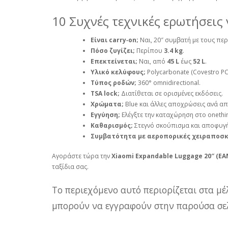
10 Συχνές τεχνικές ερωτήσεις 
Είναι carry‑on;
Ναι, 20″ συμβατή με τους πε
Πόσο ζυγίζει;
Περίπου
3.4 kg
.
Επεκτείνεται;
Ναι, από
45 L
έως
52 L
.
Υλικό κελύφους;
Polycarbonate (Covestro PC
Τύπος ροδών;
360° omnidirectional.
TSA lock;
Διατίθεται σε ορισμένες εκδόσεις.
Χρώματα;
Blue και άλλες αποχρώσεις ανά α
Εγγύηση;
Ελέγξτε την καταχώρηση στο onethin
Καθαρισμός;
Στεγνό σκούπισμα και αποφυγή
Συμβατότητα με αεροπορικές χειραποσκ
Αγοράστε τώρα την
Xiaomi Expandable Luggage 20″ (EA
ταξίδια σας.
Το περιεχόμενο αυτό περιορίζεται στα μέ
μπορούν να εγγραφούν στην παρούσα σελ