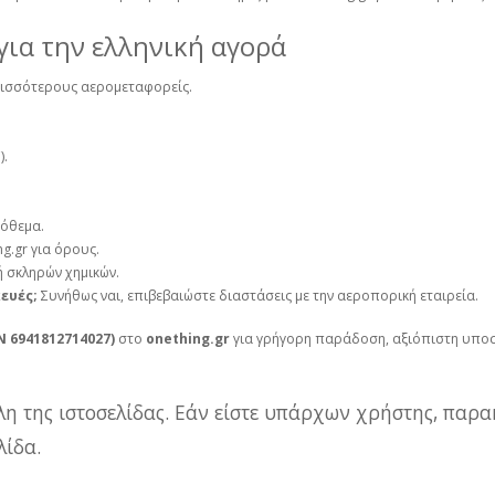
για την ελληνική αγορά
ρισσότερους αερομεταφορείς.
).
πόθεμα.
g.gr για όρους.
 σκληρών χημικών.
ευές;
Συνήθως ναι, επιβεβαιώστε διαστάσεις με την αεροπορική εταιρεία.
N 6941812714027)
στο
onething.gr
για γρήγορη παράδοση, αξιόπιστη υποστ
λη της ιστοσελίδας. Εάν είστε υπάρχων χρήστης, παρα
ίδα.