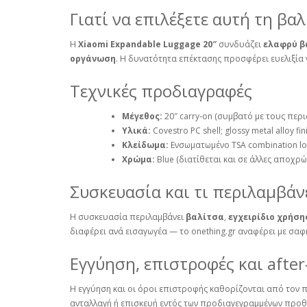
Γιατί να επιλέξετε αυτή τη βα
Η
Xiaomi Expandable Luggage 20″
συνδυάζει
ελαφρύ β
οργάνωση
. Η δυνατότητα επέκτασης προσφέρει ευελιξία
Τεχνικές προδιαγραφές
Μέγεθος:
20″ carry‑on (συμβατό με τους περ
Υλικά:
Covestro PC shell; glossy metal alloy f
Κλείδωμα:
Ενσωματωμένο TSA combination loc
Χρώμα:
Blue (διατίθεται και σε άλλες αποχρ
Συσκευασία και τι περιλαμβάν
Η συσκευασία περιλαμβάνει
βαλίτσα
,
εγχειρίδιο χρήση
διαφέρει ανά εισαγωγέα — το onething.gr αναφέρει με σαφ
Εγγύηση, επιστροφές και after
Η εγγύηση και οι όροι επιστροφής καθορίζονται από τον π
ανταλλαγή ή επισκευή εντός των προδιαγεγραμμένων προθεσ