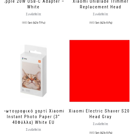
Apple 20W USB-C Adapter –
Xiaomi UniBlade Trimmer
White
Replacement Head
Συνδεθείτε
Συνδεθείτε
IMEI
Set: (b2b-TlYu)
IMEI
Set: (b2b-XiFq)
Φωτογραφικό χαρτί Xiaomi
Xiaomi Electric Shaver S200
Instant Photo Paper (3”
Head Gray
40Φύλλα) White EU
Συνδεθείτε
Συνδεθείτε
IMEI
Set: (b2b-XiFq)