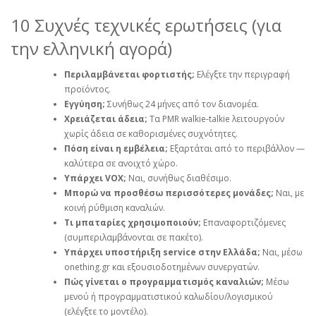
10 Συχνές τεχνικές ερωτήσεις (για
την ελληνική αγορά)
Περιλαμβάνεται φορτιστής;
Ελέγξτε την περιγραφή
προϊόντος.
Εγγύηση;
Συνήθως 24 μήνες από τον διανομέα.
Χρειάζεται άδεια;
Τα PMR walkie‑talkie λειτουργούν
χωρίς άδεια σε καθορισμένες συχνότητες.
Πόση είναι η εμβέλεια;
Εξαρτάται από το περιβάλλον —
καλύτερα σε ανοιχτό χώρο.
Υπάρχει VOX;
Ναι, συνήθως διαθέσιμο.
Μπορώ να προσθέσω περισσότερες μονάδες;
Ναι, με
κοινή ρύθμιση καναλιών.
Τι μπαταρίες χρησιμοποιούν;
Επαναφορτιζόμενες
(συμπεριλαμβάνονται σε πακέτο).
Υπάρχει υποστήριξη service στην Ελλάδα;
Ναι, μέσω
onething.gr και εξουσιοδοτημένων συνεργατών.
Πώς γίνεται ο προγραμματισμός καναλιών;
Μέσω
μενού ή προγραμματιστικού καλωδίου/λογισμικού
(ελέγξτε το μοντέλο).