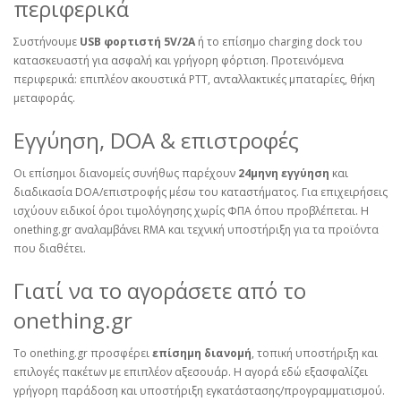
περιφερικά
Συστήνουμε
USB φορτιστή 5V/2A
ή το επίσημο charging dock του
κατασκευαστή για ασφαλή και γρήγορη φόρτιση. Προτεινόμενα
περιφερικά: επιπλέον ακουστικά PTT, ανταλλακτικές μπαταρίες, θήκη
μεταφοράς.
Εγγύηση, DOA & επιστροφές
Οι επίσημοι διανομείς συνήθως παρέχουν
24μηνη εγγύηση
και
διαδικασία DOA/επιστροφής μέσω του καταστήματος. Για επιχειρήσεις
ισχύουν ειδικοί όροι τιμολόγησης χωρίς ΦΠΑ όπου προβλέπεται. Η
onething.gr αναλαμβάνει RMA και τεχνική υποστήριξη για τα προϊόντα
που διαθέτει.
Γιατί να το αγοράσετε από το
onething.gr
Το onething.gr προσφέρει
επίσημη διανομή
, τοπική υποστήριξη και
επιλογές πακέτων με επιπλέον αξεσουάρ. Η αγορά εδώ εξασφαλίζει
γρήγορη παράδοση και υποστήριξη εγκατάστασης/προγραμματισμού.