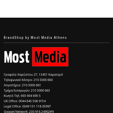
BrandShop by Most Media Athens
Γραφεία: Καρύστου 27, 13451 Καματερό
Τηλεφωνικό Κέντρο: 210 3000 660
Λογιστήριο: 210 3000 661
Τμήμα Εισαγωγών: 210 3000 663
Κινητό Τηλ: 693 694 695 5
​UK Office: 0044 845 508 9154
Legal Office: 0049 151 118 05997
Gigaset Network: 230 916 24902#9