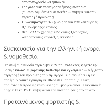
από τοπογραφία και εμπόδια).
Τροφοδοσία:
επαναφορτιζόμενες μπαταρίες
(συμπεριλαμβάνονται σε πακέτο — επιβεβαιώστε την
περιγραφή προϊόντος).
Συνδεσιμότητα:
PMR (χωρίς άδεια), VOX, λειτουργίες
εξοικονόμησης ενέργειας.
Περιβάλλον χρήσης:
εκδηλώσεις, ξενοδοχεία,
κατασκηνώσεις, εργοτάξια, ασφάλεια.
Συσκευασία για την ελληνική αγορά
& νομοθεσία
Η τυπική συσκευασία περιλαμβάνει
2× πομποδέκτες, φορτιστή/
βάση ή καλώδια φόρτισης, belt‑clips και εγχειρίδιο
— ελέγξτε την
περιγραφή του προϊόντος πριν την αγορά. Οι διανομείς συνήθως
παρέχουν τοπική
εγγύηση
και after‑sales υποστήριξη. Γενικά,
προϊόντα ηλεκτρονικής επικοινωνίας συμμορφώνονται με ευρωπαϊκές
οδηγίες CE και RoHS· επιβεβαιώστε τις πιστοποιήσεις στο πακέτο.
Προτεινόμενος φορτιστής &