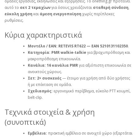
ομάδες εργασίας, εκδηλώσεις και εξορμήσεις. Το onething.gr προτείνει
αυτό το
σετ 2 τεμαχίων
για όσους χρειάζονται
σταθερή σύνδεση
,
εύκολη χρήση
και
άμεση ενεργοποίηση
χωρίς περίπλοκες
ρυθμίσεις.
Κύρια χαρακτηριστικά
Μοντέλο / EAN:
RETEVIS RT622 — EAN 5210131102350
.
Κατηγορία:
PMR walkie‑talkie
για βραχυπρόθεσμη και
μακροπρόθεσμη επικοινωνία.
Κανάλια:
16 κανάλια PMR
για αξιόπιστη επικοινωνία σε
ανοικτούς χώρους.
Σετ:
2× συσκευές
— έτοιμο για χρήση από δύο χρήστες
ή με επέκταση σε ομάδα.
Σχεδιασμός:
εργονομικό περίβλημα, εύκολο PTT κουμπί,
belt‑clip.
Τεχνικά στοιχεία & χρήση
(συνοπτικά)
Εμβέλεια:
πρακτική εμβέλεια σε ανοιχτό χώρο (εξαρτάται