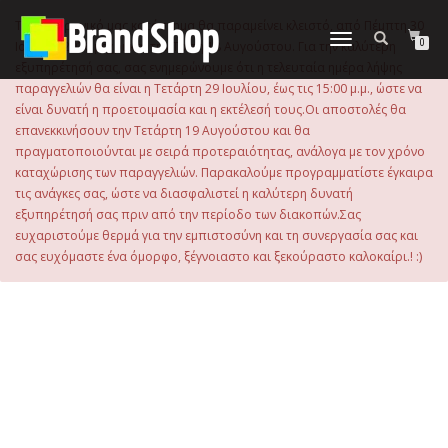
στο
περιεχόμενο
Το ηλεκτρονικό μας κατάστημα θα παραμείνει κλειστό, από Πέμπτη 30
Εναλλαγή
0
Ιουλίου 2026 μέχρι και την Τρίτη 18 Αυγούστου. Για την καλύτερη
πλοήγησης
εξυπηρέτησή σας, σας ενημερώνουμε ότι η τελευταία ημέρα λήψης
παραγγελιών θα είναι η Τετάρτη 29 Ιουλίου, έως τις 15:00 μ.μ., ώστε να
είναι δυνατή η προετοιμασία και η εκτέλεσή τους.Οι αποστολές θα
επανεκκινήσουν την Τετάρτη 19 Αυγούστου και θα
πραγματοποιούνται με σειρά προτεραιότητας, ανάλογα με τον χρόνο
καταχώρισης των παραγγελιών. Παρακαλούμε προγραμματίστε έγκαιρα
τις ανάγκες σας, ώστε να διασφαλιστεί η καλύτερη δυνατή
εξυπηρέτησή σας πριν από την περίοδο των διακοπών.Σας
ευχαριστούμε θερμά για την εμπιστοσύνη και τη συνεργασία σας και
σας ευχόμαστε ένα όμορφο, ξέγνοιαστο και ξεκούραστο καλοκαίρι.! :)