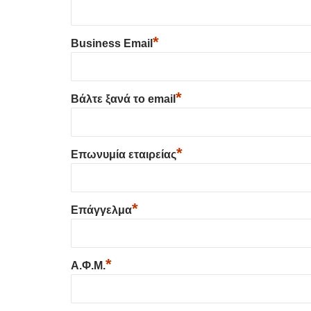
*
Business Email
*
Βάλτε ξανά το email
*
Επωνυμία εταιρείας
*
Επάγγελμα
*
Α.Φ.Μ.