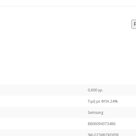
0,600 γρ.
Τιμή με ΦΠΑ 24%
Samsung
8806094373486
SM-G736BZKDEEB