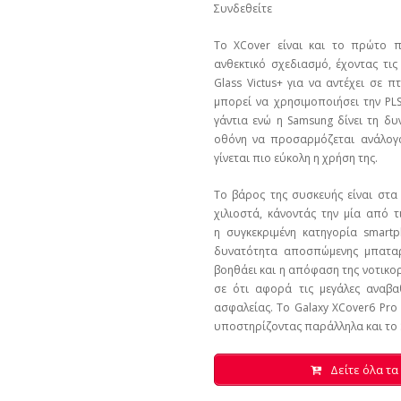
Συνδεθείτε
Το XCover είναι και το πρώτο π
ανθεκτικό σχεδιασμό, έχοντας τις
Glass Victus+ για να αντέχει σε 
μπορεί να χρησιμοποιήσει την PLS
γάντια ενώ η Samsung δίνει τη δ
οθόνη να προσαρμόζεται ανάλογα
γίνεται πιο εύκολη η χρήση της.
Το βάρος της συσκευής είναι στα
χιλιοστά, κάνοντάς την μία από τ
η συγκεκριμένη κατηγορία smartp
δυνατότητα αποσπώμενης μπαταρί
βοηθάει και η απόφαση της νοτικορ
σε ότι αφορά τις μεγάλες αναβα
ασφαλείας. Το Galaxy XCover6 Pro
υποστηρίζοντας παράλληλα και το
Δείτε όλα τα