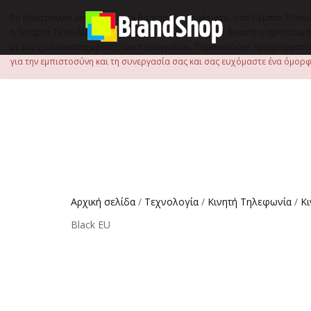
στο
περιεχόμενο
Το ηλεκτρονικό μας κατάστημα θα παραμείνει κλειστό, από Πέμπτη 30 Ιου
η Τετάρτη 29 Ιουλίου, έως τις 15:00 μ.μ., ώστε να είναι δυνατή η προετ
με τον χρόνο καταχώρισης των παραγγελιών. Παρακαλούμε προγραμματίστ
για την εμπιστοσύνη και τη συνεργασία σας και σας ευχόμαστε ένα όμορφο
Αρχική σελίδα
/
Τεχνολογία
/
Κινητή Τηλεφωνία
/
Κ
Black EU