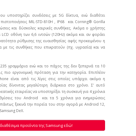
ου υποστηρίζει συνδέσεις με 5G δίκτυα, ενώ διαθέτει
 πιστοποιήσεις MIL-STD-810H , IP68 και Corning® Gorilla
πτώσεις και δύσκολες καιρικές συνθήκες. Ακόμα ο χρήστης
 LCD οθόνη των 6,6 ιντσών (120Hz) ακόμα και αν φοράει
υνατότητα ρύθμισης της ευαισθησίας αφής προκειμένου η
 με τις συνθήκες που επικρατούν (πχ. υγρασία) και να
 235 γραμμάρια ενώ και το πάχος της δεν ξεπερνά τα 10
ις πιο εργονομική πρόταση για την κατηγορία. Επιπλέον
hone είναι από τις λίγες στις οποίες υπάρχει ακόμα η
ας δίνοντας μεγαλύτερη διάρκεια στο χρόνο. Σ’ αυτό
εατικής εταιρείας να υποστηρίξει τη συσκευή για 4 χρόνια
θμίσεις του Android και τα 5 χρόνια για ενημερώσεις
 πάντως ξεκινά την πορεία του στην αγορά με Android 12,
 Samsung DeX.
 διαθέσιμα προϊόντα της Samsung εδώ!