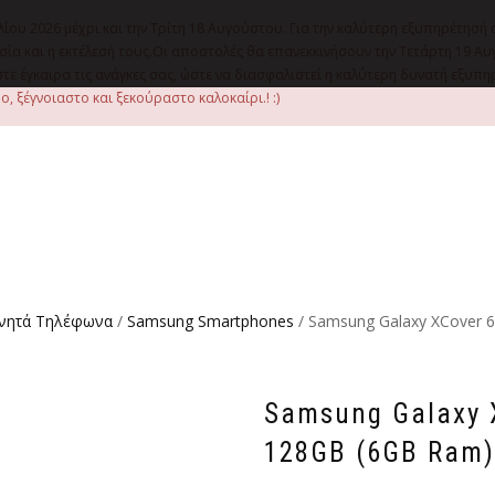
λίου 2026 μέχρι και την Τρίτη 18 Αυγούστου. Για την καλύτερη εξυπηρέτησή 
οιμασία και η εκτέλεσή τους.Οι αποστολές θα επανεκκινήσουν την Τετάρτη 1
ε έγκαιρα τις ανάγκες σας, ώστε να διασφαλιστεί η καλύτερη δυνατή εξυπ
, ξέγνοιαστο και ξεκούραστο καλοκαίρι.! :)
ινητά Τηλέφωνα
/
Samsung Smartphones
/ Samsung Galaxy XCover 6
Samsung Galaxy X
128GB (6GB Ram)