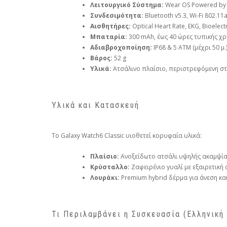
Λειτουργικό Σύστημα:
Wear OS Powered by
Συνδεσιμότητα:
Bluetooth v5.3, Wi-Fi 802.1
Αισθητήρες:
Optical Heart Rate, EKG, Bioelec
Μπαταρία:
300 mAh, έως 40 ώρες τυπικής χ
Αδιαβροχοποίηση:
IP68 & 5 ATM (μέχρι 50 μ.
Βάρος:
52 g
Υλικά:
Ατσάλινο πλαίσιο, περιστρεφόμενη στ
Υλικά και Κατασκευή
Το Galaxy Watch6 Classic υιοθετεί κορυφαία υλικά:
Πλαίσιο:
Ανοξείδωτο ατσάλι υψηλής ακαμψίας
Κρύσταλλο:
Ζαφειρένιο γυαλί με εξαιρετική 
Λουράκι:
Premium hybrid δέρμα για άνεση και
Τι Περιλαμβάνει η Συσκευασία (Ελληνική