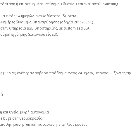
ικατάσταση ή επισκευή μέσω επίσημου δικτύου επισκευαστών Samsung.
μα εντός 14 ημερών, αντικαθίσταται δωρεάν.
4 ημέρες δικαίωμα υπαναχώρησης (οδηγία 2011/83/ΕΕ).
την υπηρεσία B2B υποστήριξης, με customized SLA.
ποίηση εγγύησης (καταναλωτές EU).
ς (12.5 %) ανέφεραν σοβαρό πρόβλημα εντός 24 μηνών, υπογραμμίζοντας την 
κό
η και υγεία, μικρή αυτονομία.
, με bugs στη θερμοκρασία.
 αισθητήρων, premium κατασκευή, επιπλέον κόστος.