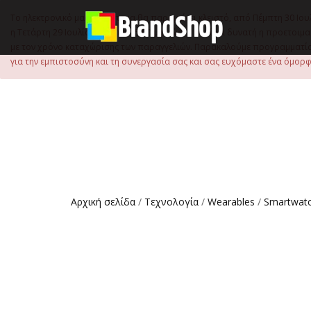
στο
περιεχόμενο
Το ηλεκτρονικό μας κατάστημα θα παραμείνει κλειστό, από Πέμπτη 30 Ιου
η Τετάρτη 29 Ιουλίου, έως τις 15:00 μ.μ., ώστε να είναι δυνατή η προετ
με τον χρόνο καταχώρισης των παραγγελιών. Παρακαλούμε προγραμματίστ
για την εμπιστοσύνη και τη συνεργασία σας και σας ευχόμαστε ένα όμορφο
Αρχική σελίδα
/
Τεχνολογία
/
Wearables
/
Smartwat