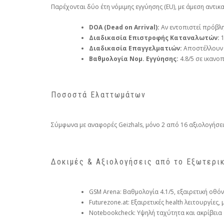
Παρέχονται δύο έτη νόμιμης εγγύησης (EU), με άμεση αντ
DOA (Dead on Arrival):
Αν εντοπιστεί πρόβλη
Διαδικασία Επιστροφής Καταναλωτών:
1
Διαδικασία Επαγγελματιών:
Αποστέλλουν σ
Βαθμολογία Νομ. Εγγύησης:
4.8/5 σε ικανο
Ποσοστά Ελαττωμάτων
Σύμφωνα με αναφορές Geizhals, μόνο 2 από 16 αξιολογήσει
Δοκιμές & Αξιολογήσεις από το Εξωτερι
GSM Arena: Βαθμολογία 4.1/5, εξαιρετική οθόν
Futurezone.at: Εξαιρετικές health λειτουργίες
Notebookcheck: Υψηλή ταχύτητα και ακρίβεια