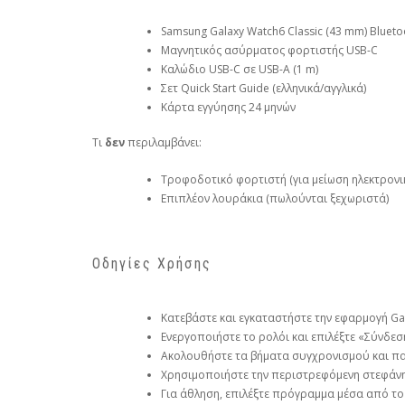
Samsung Galaxy Watch6 Classic (43 mm) Bluetoo
Μαγνητικός ασύρματος φορτιστής USB-C
Καλώδιο USB-C σε USB-A (1 m)
Σετ Quick Start Guide (ελληνικά/αγγλικά)
Κάρτα εγγύησης 24 μηνών
Τι
δεν
περιλαμβάνει:
Τροφοδοτικό φορτιστή (για μείωση ηλεκτρονι
Επιπλέον λουράκια (πωλούνται ξεχωριστά)
Οδηγίες Χρήσης
Κατεβάστε και εγκαταστήστε την εφαρμογή Ga
Ενεργοποιήστε το ρολόι και επιλέξτε «Σύνδεσ
Ακολουθήστε τα βήματα συγχρονισμού και π
Χρησιμοποιήστε την περιστρεφόμενη στεφάνη 
Για άθληση, επιλέξτε πρόγραμμα μέσα από τ