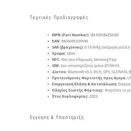
Τεχνικές Προδιαγραφές
MPN (Part Number):
SM-R950NZSAXEF
EAN:
8806095036946
SAR (βραχίονας):
0.18 W/kg (εκτίμηση για EU)
Χρώμα:
Silver
NFC:
Ναι (για πληρωμές Samsung Pay)
SIM:
Δεν υποστηρίζεται (μόνο BT/Wi-Fi)
Δίκτυα:
Bluetooth v5.3, Wi-Fi, GPS, GLONASS, 
Προτεινόμενος Φορτιστής προς Αγορά:
US
Ενεργειακή Κλάση & Κατανάλωση:
Ενεργει
Οδηγίες Σωστής Φόρτισης:
Φορτίστε το ρο
Έτος Κυκλοφορίας:
2023
Εγγύηση & Υποστήριξη