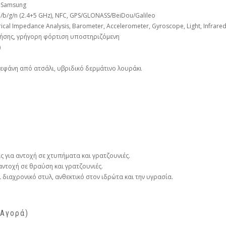
 Samsung
1a/b/g/n (2.4+5 GHz), NFC, GPS/GLONASS/BeiDou/Galileo
trical Impedance Analysis, Barometer, Accelerometer, Gyroscope, Light, Infra
ρήσης, γρήγορη φόρτιση υποστηριζόμενη
)
εφάνη από ατσάλι, υβριδικό δερμάτινο λουράκι
 για αντοχή σε χτυπήματα και γρατζουνιές.
αντοχή σε θραύση και γρατζουνιές.
 διαχρονικό στυλ, ανθεκτικό στον ιδρώτα και την υγρασία.
 Αγορά)