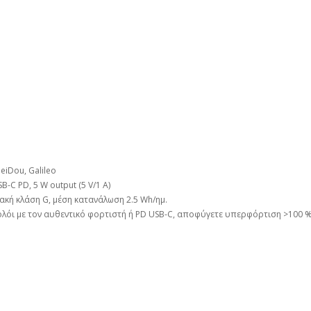
BeiDou, Galileo
B-C PD, 5 W output (5 V/1 A)
ακή κλάση G, μέση κατανάλωση 2.5 Wh/ημ.
λόι με τον αυθεντικό φορτιστή ή PD USB-C, αποφύγετε υπερφόρτιση >100 %,