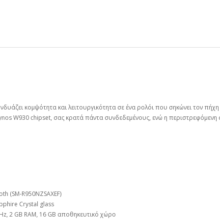
 συνδυάζει κομψότητα και λειτουργικότητα σε ένα ρολόι που σηκώνει τον πή
xynos W930 chipset, σας κρατά πάντα συνδεδεμένους, ενώ η περιστρεφόμενη 
oth (SM-R950NZSAXEF)
phire Crystal glass
GHz, 2 GB RAM, 16 GB αποθηκευτικό χώρο