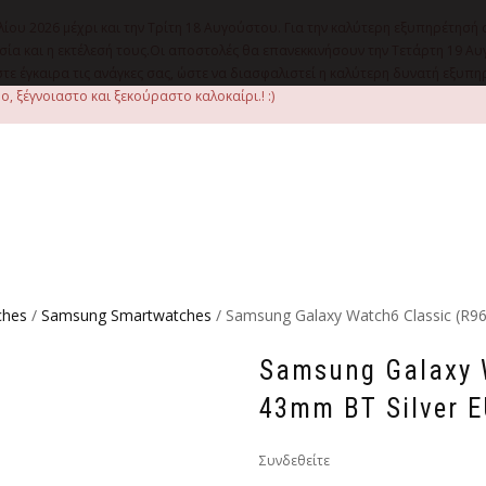
λίου 2026 μέχρι και την Τρίτη 18 Αυγούστου. Για την καλύτερη εξυπηρέτησή 
οιμασία και η εκτέλεσή τους.Οι αποστολές θα επανεκκινήσουν την Τετάρτη 1
ε έγκαιρα τις ανάγκες σας, ώστε να διασφαλιστεί η καλύτερη δυνατή εξυπ
, ξέγνοιαστο και ξεκούραστο καλοκαίρι.! :)
ches
/
Samsung Smartwatches
/ Samsung Galaxy Watch6 Classic (R9
Samsung Galaxy W
43mm BT Silver 
Συνδεθείτε