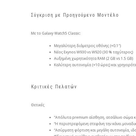
Σύγκριση με Προηγούμενο Μοντέλο
Με το Galaxy Watch5 Classic:
Μεγαλύτερη διάμετρος οθόνης (+0.1″)
Νέος Exynos W930 vs W920 (30 % ταχύτερος)
Αυξημένη χωρητικότητα RAM (2 GB vs 1.5 GB)
Καλύτερη αυτονομία (+10 ώρες) και γρηγορότ
Κριτικές Πελατών
Θετικές
“Απόλυτα premium αίσθηση, ατσάλινο σώμα και
“Η περιστρεφόμενη στεφάνη την κάνει μοναδικ
“Ασύρματη φόρτιση και μεγάλη αυτονομία, ιδα