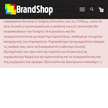
στο
περιεχόμενο
Το ηλεκτρονικό μας κατάστημα θα παραμείνει κλειστό, από Πέμπτη 30
Εναλλαγή
0
Ιουλίου 2026 μέχρι και την Τρίτη 18 Αυγούστου. Για την καλύτερη
πλοήγησης
εξυπηρέτησή σας, σας ενημερώνουμε ότι η τελευταία ημέρα λήψης
παραγγελιών θα είναι η Τετάρτη 29 Ιουλίου, έως τις 15:00 μ.μ., ώστε να
είναι δυνατή η προετοιμασία και η εκτέλεσή τους.Οι αποστολές θα
επανεκκινήσουν την Τετάρτη 19 Αυγούστου και θα
πραγματοποιούνται με σειρά προτεραιότητας, ανάλογα με τον χρόνο
καταχώρισης των παραγγελιών. Παρακαλούμε προγραμματίστε έγκαιρα
τις ανάγκες σας, ώστε να διασφαλιστεί η καλύτερη δυνατή
εξυπηρέτησή σας πριν από την περίοδο των διακοπών.Σας
ευχαριστούμε θερμά για την εμπιστοσύνη και τη συνεργασία σας και
σας ευχόμαστε ένα όμορφο, ξέγνοιαστο και ξεκούραστο καλοκαίρι.! :)