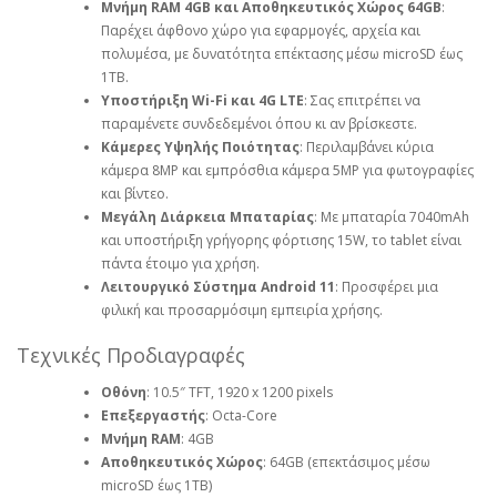
Μνήμη RAM 4GB και Αποθηκευτικός Χώρος 64GB
:
Παρέχει άφθονο χώρο για εφαρμογές, αρχεία και
πολυμέσα, με δυνατότητα επέκτασης μέσω microSD έως
1TB.
Υποστήριξη Wi-Fi και 4G LTE
: Σας επιτρέπει να
παραμένετε συνδεδεμένοι όπου κι αν βρίσκεστε.
Κάμερες Υψηλής Ποιότητας
: Περιλαμβάνει κύρια
κάμερα 8MP και εμπρόσθια κάμερα 5MP για φωτογραφίες
και βίντεο.
Μεγάλη Διάρκεια Μπαταρίας
: Με μπαταρία 7040mAh
και υποστήριξη γρήγορης φόρτισης 15W, το tablet είναι
πάντα έτοιμο για χρήση.
Λειτουργικό Σύστημα Android 11
: Προσφέρει μια
φιλική και προσαρμόσιμη εμπειρία χρήσης.
Τεχνικές Προδιαγραφές
Οθόνη
: 10.5″ TFT, 1920 x 1200 pixels
Επεξεργαστής
: Octa-Core
Μνήμη RAM
: 4GB
Αποθηκευτικός Χώρος
: 64GB (επεκτάσιμος μέσω
microSD έως 1TB)