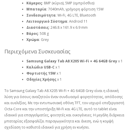
Κάμερες
: 8MP (κύρια), 5MP (εμπρόσθια)
Μπαταρία
: 7040mAh, γρήγορη φόρτιση 15W
Συνδεσιμότητα
: Wi-Fi, 4G LTE, Bluetooth
Λειτουργικό Σύστημα
: Android 11
Διαστάσεις
: 246.8 x 161.9 x 6.9 mm
Βάρος
: 508 g
Χρώμα
: Grey
Περιεχόμενα Συσκευασίας
Samsung Galaxy Tab A8 X205 Wi-Fi + 4G 64GB Grey
x 1
Καλώδιο USB-C
x 1
Φορτιστής 15W
x 1
Οδηγίες Χρήσης
x 1
Το Samsung Galaxy Tab A8 X205 Wi-Fi + 4G 64GB Grey είναι η ιδανική
λύση για όσους αναζητούν έναν συνδυασμό φορητότητας, απόδοσης
και ευελιξίας. Με την εντυπωσιακή οθόνη TFT, τον ισχυρό επεξεργαστή
Octa-Core και την υποστήριξη Wi-Fi και 4G LTE, αυτό το tablet είναι
ιδανικό για επαγγελματίες, φοιτητές και οικογένειες. Η μεγάλη διάρκεια
μπαταρίας εξασφαλίζει παραγωγικότητα και άνεση, ενώ η κομψή
σχεδίαση το καθιστά ιδανικό για χρήση εν κινήσει.