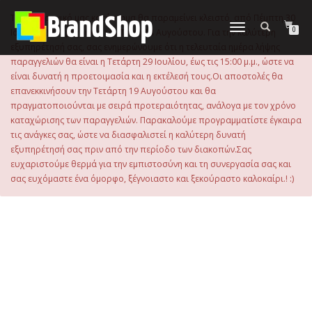
στο
περιεχόμενο
Το ηλεκτρονικό μας κατάστημα θα παραμείνει κλειστό, από Πέμπτη 30
Εναλλαγή
0
Ιουλίου 2026 μέχρι και την Τρίτη 18 Αυγούστου. Για την καλύτερη
πλοήγησης
εξυπηρέτησή σας, σας ενημερώνουμε ότι η τελευταία ημέρα λήψης
παραγγελιών θα είναι η Τετάρτη 29 Ιουλίου, έως τις 15:00 μ.μ., ώστε να
είναι δυνατή η προετοιμασία και η εκτέλεσή τους.Οι αποστολές θα
επανεκκινήσουν την Τετάρτη 19 Αυγούστου και θα
πραγματοποιούνται με σειρά προτεραιότητας, ανάλογα με τον χρόνο
καταχώρισης των παραγγελιών. Παρακαλούμε προγραμματίστε έγκαιρα
τις ανάγκες σας, ώστε να διασφαλιστεί η καλύτερη δυνατή
εξυπηρέτησή σας πριν από την περίοδο των διακοπών.Σας
ευχαριστούμε θερμά για την εμπιστοσύνη και τη συνεργασία σας και
σας ευχόμαστε ένα όμορφο, ξέγνοιαστο και ξεκούραστο καλοκαίρι.! :)