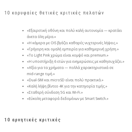
10 κορυφαίες θετικές κριτικές πελατών
«Εξαιρετική οθόνη και πολύ καλή αυτονομία — κρατάει
άνετα όλη μέρα.»
«Η κάμερα με OIS βγάζει καθαρές νυχτερινές λήψεις.»
«Γρήγορη και ομαλή εμπειρία για καθημερινή χρήση.»
«Το Light Pink χρώμα είναι κομψό και premium.»
«Η υποστήριξη 6 ετών για ενημερώσεις με καθησυχάζει.»
«Αξία για τα χρήματα — πολλά χαρακτηριστικά σε
mid‑range τιμή.»
«Dual‑SIM και microSD είναι πολύ πρακτικά.»
«Καλή λήψη βίντεο 4K για την κατηγορία τιμής.»
«Σταθερή σύνδεση 5G και Wi‑Fi.»
«Εύκολη μεταφορά δεδομένων με Smart Switch.»
10 αρνητικές κριτικές