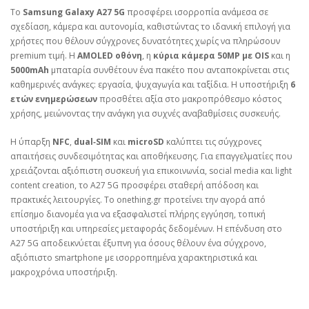
Το
Samsung Galaxy A27 5G
προσφέρει ισορροπία ανάμεσα σε
σχεδίαση, κάμερα και αυτονομία, καθιστώντας το ιδανική επιλογή για
χρήστες που θέλουν σύγχρονες δυνατότητες χωρίς να πληρώσουν
premium τιμή. Η
AMOLED οθόνη
, η
κύρια κάμερα 50MP με OIS
και η
5000mAh
μπαταρία συνθέτουν ένα πακέτο που ανταποκρίνεται στις
καθημερινές ανάγκες: εργασία, ψυχαγωγία και ταξίδια. Η υποστήριξη
6
ετών ενημερώσεων
προσθέτει αξία στο μακροπρόθεσμο κόστος
χρήσης, μειώνοντας την ανάγκη για συχνές αναβαθμίσεις συσκευής.
Η ύπαρξη
NFC
,
dual‑SIM
και
microSD
καλύπτει τις σύγχρονες
απαιτήσεις συνδεσιμότητας και αποθήκευσης. Για επαγγελματίες που
χρειάζονται αξιόπιστη συσκευή για επικοινωνία, social media και light
content creation, το A27 5G προσφέρει σταθερή απόδοση και
πρακτικές λειτουργίες. Το onething.gr προτείνει την αγορά από
επίσημο διανομέα για να εξασφαλιστεί πλήρης εγγύηση, τοπική
υποστήριξη και υπηρεσίες μεταφοράς δεδομένων. Η επένδυση στο
A27 5G αποδεικνύεται έξυπνη για όσους θέλουν ένα σύγχρονο,
αξιόπιστο smartphone με ισορροπημένα χαρακτηριστικά και
μακροχρόνια υποστήριξη.