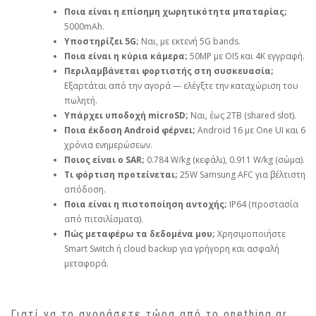
Ποια είναι η επίσημη χωρητικότητα μπαταρίας;
5000mAh.
Υποστηρίζει 5G;
Ναι, με εκτενή 5G bands.
Ποια είναι η κύρια κάμερα;
50MP με OIS και 4K εγγραφή.
Περιλαμβάνεται φορτιστής στη συσκευασία;
Εξαρτάται από την αγορά — ελέγξτε την καταχώριση του
πωλητή.
Υπάρχει υποδοχή microSD;
Ναι, έως 2TB (shared slot).
Ποια έκδοση Android φέρνει;
Android 16 με One UI και 6
χρόνια ενημερώσεων.
Ποιος είναι ο SAR;
0.784 W/kg (κεφάλι), 0.911 W/kg (σώμα).
Τι φόρτιση προτείνεται;
25W Samsung AFC για βέλτιστη
απόδοση.
Ποια είναι η πιστοποίηση αντοχής;
IP64 (προστασία
από πιτσιλίσματα).
Πώς μεταφέρω τα δεδομένα μου;
Χρησιμοποιήστε
Smart Switch ή cloud backup για γρήγορη και ασφαλή
μεταφορά.
Γιατί να το αγοράσετε τώρα από το onething.gr