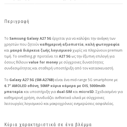
Περιγραφή
Το
Samsung Galaxy A27 5G
έρχεται για να καλύψει την ανάγκη των
χρηστών που ζητούν
καθημερινή αξιοπιστία
,
καλή φωτογραφία
και
μακρά διάρκεια ζωής λογισμικού
χωρίς να πληρώνουν premium
τιμή. Το onething.gr προτείνει το
A27 5G
ως την έξυπνη επιλογή για
όσους θέλουν
value for money
με σύγχρονες δυνατότητες
συνδεσιμότητας και σταθερή υποστήριξη από τον κατασκευαστή.
Το
Galaxy A27 5G (SM‑A276B)
είναι ένα mid‑range 5G smartphone με
6.7″ AMOLED οθόνη
,
50MP κύρια κάμερα με OIS
,
5000mAh
μπαταρία
και υποστήριξη για
dual‑SIM
και
microSD
. Σχεδιασμένο για
καθημερινή χρήση, συνδυάζει ανθεκτικά υλικά με σύγχρονες
λειτουργίες λογισμικού και μακροχρόνιες ενημερώσεις ασφαλείας.
Κύρια χαρακτηριστικά σε ένα βλέμμα