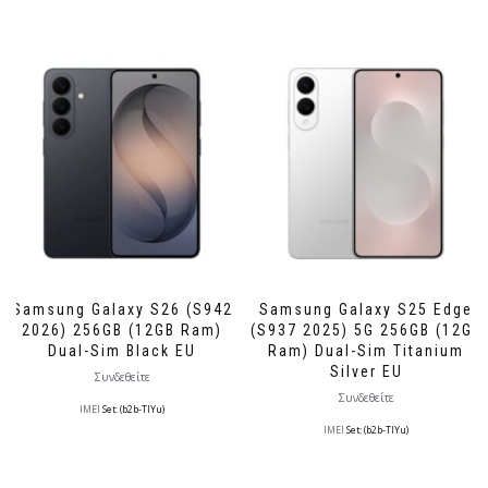
Samsung Galaxy S26 (S942
Samsung Galaxy S25 Edge
2026) 256GB (12GB Ram)
(S937 2025) 5G 256GB (12GB
Dual-Sim Black EU
Ram) Dual-Sim Titanium
Silver EU
Συνδεθείτε
Συνδεθείτε
IMEI
Set: (b2b-TlYu)
IMEI
Set: (b2b-TlYu)