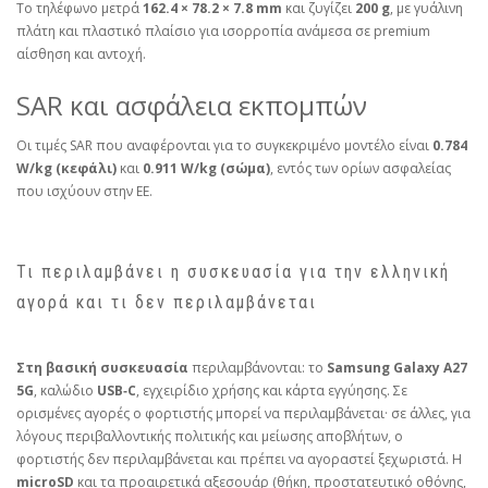
Το τηλέφωνο μετρά
162.4 × 78.2 × 7.8 mm
και ζυγίζει
200 g
, με γυάλινη
πλάτη και πλαστικό πλαίσιο για ισορροπία ανάμεσα σε premium
αίσθηση και αντοχή.
SAR και ασφάλεια εκπομπών
Οι τιμές SAR που αναφέρονται για το συγκεκριμένο μοντέλο είναι
0.784
W/kg (κεφάλι)
και
0.911 W/kg (σώμα)
, εντός των ορίων ασφαλείας
που ισχύουν στην ΕΕ.
Τι περιλαμβάνει η συσκευασία για την ελληνική
αγορά και τι δεν περιλαμβάνεται
Στη βασική συσκευασία
περιλαμβάνονται: το
Samsung Galaxy A27
5G
, καλώδιο
USB‑C
, εγχειρίδιο χρήσης και κάρτα εγγύησης. Σε
ορισμένες αγορές ο φορτιστής μπορεί να περιλαμβάνεται· σε άλλες, για
λόγους περιβαλλοντικής πολιτικής και μείωσης αποβλήτων, ο
φορτιστής δεν περιλαμβάνεται και πρέπει να αγοραστεί ξεχωριστά. Η
microSD
και τα προαιρετικά αξεσουάρ (θήκη, προστατευτικό οθόνης,