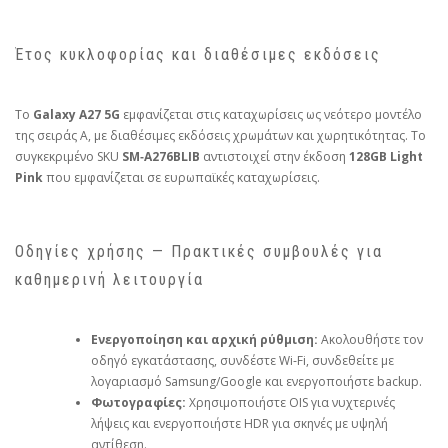
Έτος κυκλοφορίας και διαθέσιμες εκδόσεις
Το
Galaxy A27 5G
εμφανίζεται στις καταχωρίσεις ως νεότερο μοντέλο
της σειράς A, με διαθέσιμες εκδόσεις χρωμάτων και χωρητικότητας. Το
συγκεκριμένο SKU
SM‑A276BLIB
αντιστοιχεί στην έκδοση
128GB Light
Pink
που εμφανίζεται σε ευρωπαϊκές καταχωρίσεις.
Οδηγίες χρήσης — Πρακτικές συμβουλές για
καθημερινή λειτουργία
Ενεργοποίηση και αρχική ρύθμιση:
Ακολουθήστε τον
οδηγό εγκατάστασης, συνδέστε Wi‑Fi, συνδεθείτε με
λογαριασμό Samsung/Google και ενεργοποιήστε backup.
Φωτογραφίες:
Χρησιμοποιήστε OIS για νυχτερινές
λήψεις και ενεργοποιήστε HDR για σκηνές με υψηλή
αντίθεση.