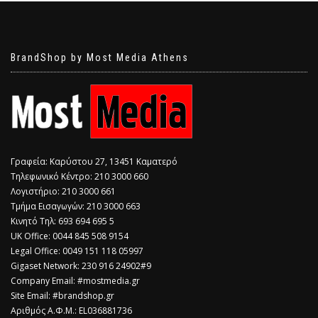
BrandShop by Most Media Athens
Γραφεία: Καρύστου 27, 13451 Καματερό
Τηλεφωνικό Κέντρο: 210 3000 660
Λογιστήριο: 210 3000 661
Τμήμα Εισαγωγών: 210 3000 663
Κινητό Τηλ: 693 694 695 5
​UK Office: 0044 845 508 9154
Legal Office: 0049 151 118 05997
Gigaset Network: 230 916 24902#9
Company Email: #mostmedia.gr
Site Email: #brandshop.gr
Αριθμός Α.Φ.Μ.: EL036881736