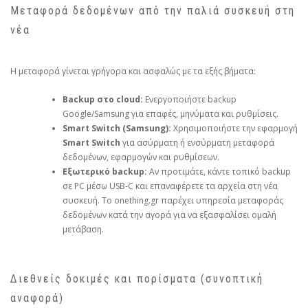
Μεταφορά δεδομένων από την παλιά συσκευή στη
νέα
Η μεταφορά γίνεται γρήγορα και ασφαλώς με τα εξής βήματα:
Backup στο cloud:
Ενεργοποιήστε backup
Google/Samsung για επαφές, μηνύματα και ρυθμίσεις.
Smart Switch (Samsung):
Χρησιμοποιήστε την εφαρμογή
Smart Switch
για ασύρματη ή ενσύρματη μεταφορά
δεδομένων, εφαρμογών και ρυθμίσεων.
Εξωτερικό backup:
Αν προτιμάτε, κάντε τοπικό backup
σε PC μέσω USB‑C και επαναφέρετε τα αρχεία στη νέα
συσκευή. Το onething.gr παρέχει υπηρεσία μεταφοράς
δεδομένων κατά την αγορά για να εξασφαλίσει ομαλή
μετάβαση.
Διεθνείς δοκιμές και πορίσματα (συνοπτική
αναφορά)