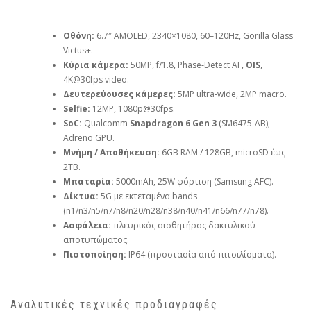
Οθόνη:
6.7″ AMOLED, 2340×1080, 60–120Hz, Gorilla Glass
Victus+.
Κύρια κάμερα:
50MP, f/1.8, Phase‑Detect AF,
OIS
,
4K@30fps video.
Δευτερεύουσες κάμερες:
5MP ultra‑wide, 2MP macro.
Selfie:
12MP, 1080p@30fps.
SoC:
Qualcomm
Snapdragon 6 Gen 3
(SM6475‑AB),
Adreno GPU.
Μνήμη / Αποθήκευση:
6GB RAM / 128GB, microSD έως
2TB.
Μπαταρία:
5000mAh, 25W φόρτιση (Samsung AFC).
Δίκτυα:
5G με εκτεταμένα bands
(n1/n3/n5/n7/n8/n20/n28/n38/n40/n41/n66/n77/n78).
Ασφάλεια:
πλευρικός αισθητήρας δακτυλικού
αποτυπώματος.
Πιστοποίηση:
IP64 (προστασία από πιτσιλίσματα).
Αναλυτικές τεχνικές προδιαγραφές