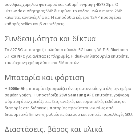
συνθήκες χαμηλού φωτισμού και καθαρή εγγραφή 4K@30fps. Ο
ultra‑wide αισθητήρας 5MP διευρύνει το κάδρο, ενώ ο macro 2MP
καλύπτει κοντινές λήψεις. Η εμπρόσθια κάμερα 12MP προσφέρει
καθαρές selfies και βιντεοκλήσεις.
Συνδεσιμότητα και δίκτυα
Το A27 5G υποστηρίζει πλούσιο σύνολο 5G bands, Wi‑Fi 5, Bluetooth
5.1 και
NFC
για ανέπαφες πληρωμές. Η dual‑SIM λειτουργία επιτρέπει
ταυτόχρονη χρήση δύο nano‑SIM καρτών.
Μπαταρία και φόρτιση
Η
5000mAh
μπαταρία εξασφαλίζει άνετη αυτονομία για όλη την ημέρα
σε μέση χρήση. Η υποστήριξη
25W Samsung AFC
επιτρέπει γρήγορη
φόρτιση όταν χρειάζεται. Στις κινεζικές και ευρωπαϊκές εκδόσεις οι
διαφορές στη διάρκεια μπαταρίας προκύπτουν κυρίως από
διαφορετικά firmware, ρυθμίσεις δικτύου και τοπικές παραλλαγές SKU.
Διαστάσεις, βάρος και υλικά