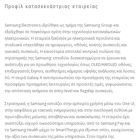
Προφίλ κατασκευάστριας εταιρείας
Samsung Electronics ιδρύθηκε ως τμήμα της Samsung Group και
εξελίχθηκε σε παγκόσμιο ηγέτη στην τεχνολογία καταναλωτικών
ηλεκτρονικών. Η εταιρεία ξεκίνησε με ηλεκτρονικά προϊόντα και
σταδιακά επεκτάθηκε σε ημιαγωγούς, οθόνες, κινητές συσκευές και
οικιακές συσκευές. Η καινοτομία αποτελεί κεντρικό πυλώνα της
στρατηγικής της Samsung: επενδύει δισεκατομμύρια σε έρευνα και
ανάπτυξη για να προωθήσει τεχνολογίες όπως OLED/AMOLED οθόνες,
επεξεργαστές Exynos, αισθητήρες κάμερας υψηλής ανάλυσης και λύσεις
5G. Η σειρά Galaxy A αντιπροσωπεύει την προσέγγιση της εταιρείας να
προσφέρει προηγμένες λειτουργίες σε προσιτές τιμές, γεφυρώνοντας
την απόσταση ανάμεσα σε entry‑level και flagship συσκευές.
Στρατηγικά, η Samsung εστιάζει στην εμπειρία χρήστη μέσω του One UI,
στην ασφάλεια με τακτικές ενημερώσεις και στην οικολογική ευθύνη με
πρωτοβουλίες μείωσης αποβλήτων και ανακύκλωσης. Η εταιρεία έχει
αναπτύξει ισχυρό οικοσύστημα υπηρεσιών, από το Samsung Pay και
το Samsung Health μέχρι το SmartThings για έξυπνο σπίτι, ενισχύοντας
την αξία των συσκευών της μέσω υπηρεσιών. Στον τομέα της