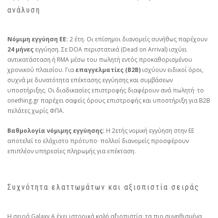
ανάλυση
Νόμιμη εγγύηση ΕΕ:
2 έτη. Οι επίσημοι διανομείς συνήθως παρέχουν
24 μήνες
εγγύηση. Σε DOA περιστατικά (Dead on Arrival) ισχύει
αντικατάσταση ή RMA μέσω του πωλητή εντός προκαθορισμένου
χρονικού πλαισίου. Για
επαγγελματίες (B2B)
ισχύουν ειδικοί όροι,
συχνά με δυνατότητα επέκτασης εγγύησης και συμβάσεων
υποστήριξης. Οι διαδικασίες επιστροφής διαφέρουν ανά πωλητή· το
onething.gr παρέχει σαφείς όρους επιστροφής και υποστήριξη για B2B
πελάτες χωρίς ΦΠΑ.
Βαθμολογία νόμιμης εγγύησης:
Η 2ετής νομική εγγύηση στην ΕΕ
αποτελεί το ελάχιστο πρότυπο· πολλοί διανομείς προσφέρουν
επιπλέον υπηρεσίες πληρωμής για επέκταση.
Συχνότητα ελαττωμάτων και αξιοπιστία σειράς
Η σειρά Galaxy A έχει ιστορικά καλή αξιοπιστία· τα πιο συνηθισμένα