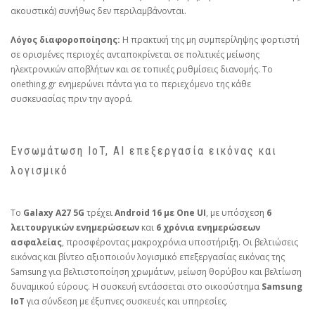
ακουστικά) συνήθως δεν περιλαμβάνονται.
Λόγος διαφοροποίησης:
Η πρακτική της μη συμπερίληψης φορτιστή
σε ορισμένες περιοχές ανταποκρίνεται σε πολιτικές μείωσης
ηλεκτρονικών αποβλήτων και σε τοπικές ρυθμίσεις διανομής. Το
onething.gr ενημερώνει πάντα για το περιεχόμενο της κάθε
συσκευασίας πριν την αγορά.
Ενσωμάτωση IoT, AI επεξεργασία εικόνας και
λογισμικό
Το
Galaxy A27 5G
τρέχει
Android 16 με One UI
, με υπόσχεση
6
λειτουργικών ενημερώσεων
και
6 χρόνια ενημερώσεων
ασφαλείας
, προσφέροντας μακροχρόνια υποστήριξη. Οι βελτιώσεις
εικόνας και βίντεο αξιοποιούν λογισμικό επεξεργασίας εικόνας της
Samsung για βελτιστοποίηση χρωμάτων, μείωση θορύβου και βελτίωση
δυναμικού εύρους. Η συσκευή εντάσσεται στο οικοσύστημα
Samsung
IoT
για σύνδεση με έξυπνες συσκευές και υπηρεσίες.