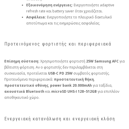
Εξοικονόμηση ενέργειας:
Ενεργοποιήστε adaptive
refresh rate και battery saver όταν χρειάζεται.
Ασφάλεια:
Ενεργοποιήστε το πλευρικό δακτυλικό
αποτύπωμα και τις ενημερώσεις ασφαλείας.
Προτεινόμενος φορτιστής και περιφερειακά
Επίσημη σύσταση:
Χρησιμοποιήστε φορτιστή
25W Samsung AFC
για
βέλτιστη φόρτιση. Αν ο φορτιστής δεν περιλαμβάνεται στη
συσκευασία, προτείνεται
USB‑C PD 25W
συμβατός φορτιστής.
Προτεινόμενα περιφερειακά:
προστατευτική θήκη
,
προστατευτικό οθόνης
,
power bank 20.000mAh
για ταξίδια,
ακουστικά Bluetooth
και
microSD UHS‑I 128–512GB
για επιπλέον
αποθηκευτικό χώρο.
Ενεργειακή κατανάλωση και ενεργειακή κλάση