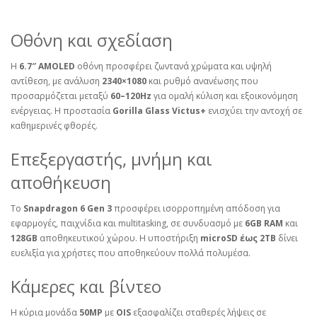
Οθόνη και σχεδίαση
Η
6.7″ AMOLED
οθόνη προσφέρει ζωντανά χρώματα και υψηλή
αντίθεση, με ανάλυση
2340×1080
και ρυθμό ανανέωσης που
προσαρμόζεται μεταξύ
60–120Hz
για ομαλή κύλιση και εξοικονόμηση
ενέργειας. Η προστασία
Gorilla Glass Victus+
ενισχύει την αντοχή σε
καθημερινές φθορές.
Επεξεργαστής, μνήμη και
αποθήκευση
Το
Snapdragon 6 Gen 3
προσφέρει ισορροπημένη απόδοση για
εφαρμογές, παιχνίδια και multitasking, σε συνδυασμό με
6GB RAM
και
128GB
αποθηκευτικού χώρου. Η υποστήριξη
microSD έως 2TB
δίνει
ευελιξία για χρήστες που αποθηκεύουν πολλά πολυμέσα.
Κάμερες και βίντεο
Η κύρια μονάδα
50MP
με
OIS
εξασφαλίζει σταθερές λήψεις σε