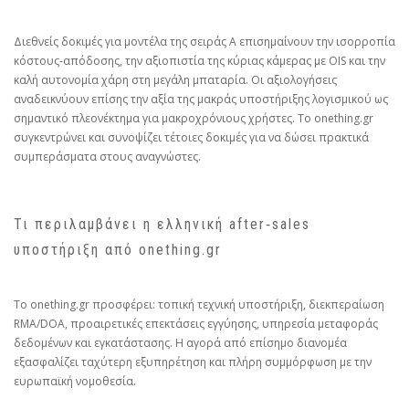
Διεθνείς δοκιμές για μοντέλα της σειράς A επισημαίνουν την ισορροπία
κόστους‑απόδοσης, την αξιοπιστία της κύριας κάμερας με OIS και την
καλή αυτονομία χάρη στη μεγάλη μπαταρία. Οι αξιολογήσεις
αναδεικνύουν επίσης την αξία της μακράς υποστήριξης λογισμικού ως
σημαντικό πλεονέκτημα για μακροχρόνιους χρήστες. Το onething.gr
συγκεντρώνει και συνοψίζει τέτοιες δοκιμές για να δώσει πρακτικά
συμπεράσματα στους αναγνώστες.
Τι περιλαμβάνει η ελληνική after‑sales
υποστήριξη από onething.gr
Το onething.gr προσφέρει: τοπική τεχνική υποστήριξη, διεκπεραίωση
RMA/DOA, προαιρετικές επεκτάσεις εγγύησης, υπηρεσία μεταφοράς
δεδομένων και εγκατάστασης. Η αγορά από επίσημο διανομέα
εξασφαλίζει ταχύτερη εξυπηρέτηση και πλήρη συμμόρφωση με την
ευρωπαϊκή νομοθεσία.