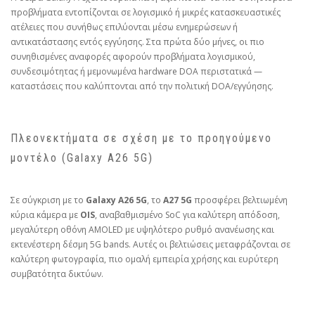
προβλήματα εντοπίζονται σε λογισμικό ή μικρές κατασκευαστικές
ατέλειες που συνήθως επιλύονται μέσω ενημερώσεων ή
αντικατάστασης εντός εγγύησης. Στα πρώτα δύο μήνες, οι πιο
συνηθισμένες αναφορές αφορούν προβλήματα λογισμικού,
συνδεσιμότητας ή μεμονωμένα hardware DOA περιστατικά —
καταστάσεις που καλύπτονται από την πολιτική DOA/εγγύησης.
Πλεονεκτήματα σε σχέση με το προηγούμενο
μοντέλο (Galaxy A26 5G)
Σε σύγκριση με το
Galaxy A26 5G
, το
A27 5G
προσφέρει βελτιωμένη
κύρια κάμερα με
OIS
, αναβαθμισμένο SoC για καλύτερη απόδοση,
μεγαλύτερη οθόνη AMOLED με υψηλότερο ρυθμό ανανέωσης και
εκτενέστερη δέσμη 5G bands. Αυτές οι βελτιώσεις μεταφράζονται σε
καλύτερη φωτογραφία, πιο ομαλή εμπειρία χρήσης και ευρύτερη
συμβατότητα δικτύων.