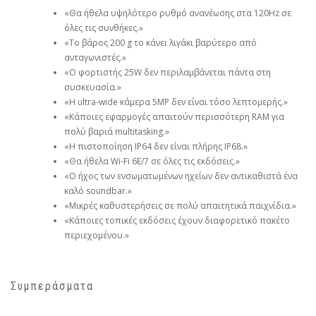
«Θα ήθελα υψηλότερο ρυθμό ανανέωσης στα 120Hz σε
όλες τις συνθήκες.»
«Το βάρος 200 g το κάνει λιγάκι βαρύτερο από
ανταγωνιστές.»
«Ο φορτιστής 25W δεν περιλαμβάνεται πάντα στη
συσκευασία.»
«Η ultra‑wide κάμερα 5MP δεν είναι τόσο λεπτομερής.»
«Κάποιες εφαρμογές απαιτούν περισσότερη RAM για
πολύ βαριά multitasking.»
«Η πιστοποίηση IP64 δεν είναι πλήρης IP68.»
«Θα ήθελα Wi‑Fi 6E/7 σε όλες τις εκδόσεις.»
«Ο ήχος των ενσωματωμένων ηχείων δεν αντικαθιστά ένα
καλό soundbar.»
«Μικρές καθυστερήσεις σε πολύ απαιτητικά παιχνίδια.»
«Κάποιες τοπικές εκδόσεις έχουν διαφορετικό πακέτο
περιεχομένου.»
Συμπεράσματα