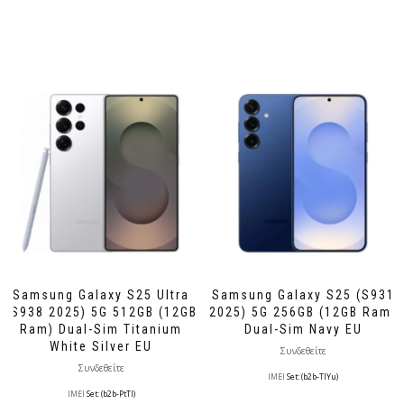
Samsung Galaxy S25 Ultra
Samsung Galaxy S25 (S931
(S938 2025) 5G 512GB (12GB
2025) 5G 256GB (12GB Ram)
Ram) Dual-Sim Titanium
Dual-Sim Navy EU
White Silver EU
Συνδεθείτε
Συνδεθείτε
IMEI
Set: (b2b-TlYu)
IMEI
Set: (b2b-PtTl)