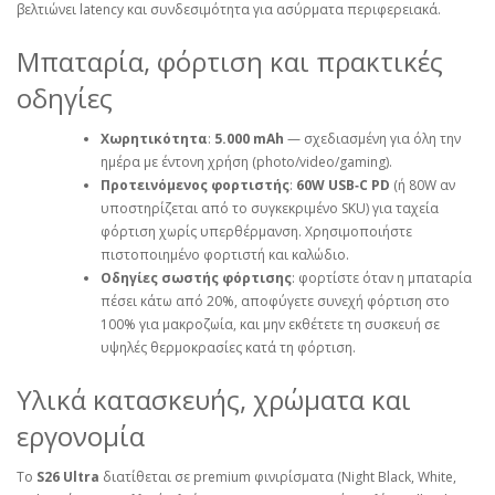
βελτιώνει latency και συνδεσιμότητα για ασύρματα περιφερειακά.
Μπαταρία, φόρτιση και πρακτικές
οδηγίες
Χωρητικότητα
:
5.000 mAh
— σχεδιασμένη για όλη την
ημέρα με έντονη χρήση (photo/video/gaming).
Προτεινόμενος φορτιστής
:
60W USB‑C PD
(ή 80W αν
υποστηρίζεται από το συγκεκριμένο SKU) για ταχεία
φόρτιση χωρίς υπερθέρμανση. Χρησιμοποιήστε
πιστοποιημένο φορτιστή και καλώδιο.
Οδηγίες σωστής φόρτισης
: φορτίστε όταν η μπαταρία
πέσει κάτω από 20%, αποφύγετε συνεχή φόρτιση στο
100% για μακροζωία, και μην εκθέτετε τη συσκευή σε
υψηλές θερμοκρασίες κατά τη φόρτιση.
Υλικά κατασκευής, χρώματα και
εργονομία
Το
S26 Ultra
διατίθεται σε premium φινιρίσματα (Night Black, White,