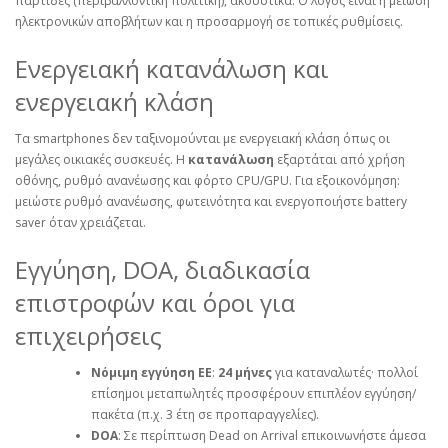
παρτίδες (περιβαλλοντική πολιτική), ακουστικά. Ο λόγος είναι η μείωση
ηλεκτρονικών αποβλήτων και η προσαρμογή σε τοπικές ρυθμίσεις.
Ενεργειακή κατανάλωση και
ενεργειακή κλάση
Τα smartphones δεν ταξινομούνται με ενεργειακή κλάση όπως οι
μεγάλες οικιακές συσκευές. Η
κατανάλωση
εξαρτάται από χρήση
οθόνης, ρυθμό ανανέωσης και φόρτο CPU/GPU. Για εξοικονόμηση:
μειώστε ρυθμό ανανέωσης, φωτεινότητα και ενεργοποιήστε battery
saver όταν χρειάζεται.
Εγγύηση, DOA, διαδικασία
επιστροφών και όροι για
επιχειρήσεις
Νόμιμη εγγύηση ΕΕ
:
24 μήνες
για καταναλωτές· πολλοί
επίσημοι μεταπωλητές προσφέρουν επιπλέον εγγύηση/
πακέτα (π.χ. 3 έτη σε προπαραγγελίες).
DOA
: Σε περίπτωση Dead on Arrival επικοινωνήστε άμεσα