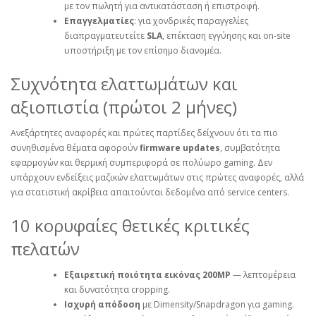
με τον πωλητή για αντικατάσταση ή επιστροφή.
Επαγγελματίες
: για χονδρικές παραγγελίες
διαπραγματευτείτε
SLA
, επέκταση εγγύησης και on‑site
υποστήριξη με τον επίσημο διανομέα.
Συχνότητα ελαττωμάτων και
αξιοπιστία (πρώτοι 2 μήνες)
Ανεξάρτητες αναφορές και πρώτες παρτίδες δείχνουν ότι τα πιο
συνηθισμένα θέματα αφορούν
firmware updates
, συμβατότητα
εφαρμογών και θερμική συμπεριφορά σε πολύωρο gaming. Δεν
υπάρχουν ενδείξεις μαζικών ελαττωμάτων στις πρώτες αναφορές, αλλά
για στατιστική ακρίβεια απαιτούνται δεδομένα από service centers.
10 κορυφαίες θετικές κριτικές
πελατών
Εξαιρετική ποιότητα εικόνας 200MP
— λεπτομέρεια
και δυνατότητα cropping.
Ισχυρή απόδοση
με Dimensity/Snapdragon για gaming.