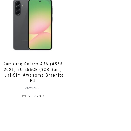
Samsung Galaxy A56 (A566
2025) 5G 256GB (8GB Ram)
Dual-Sim Awesome Graphite
EU
Συνδεθείτε
IMEI
Set: (b2b-PtTl)