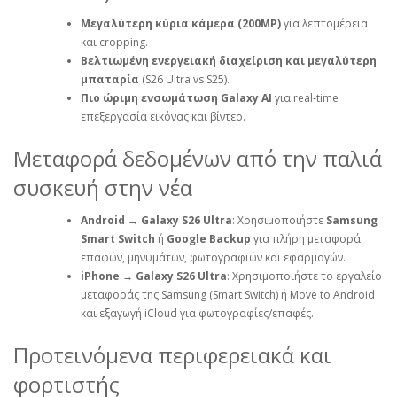
Μεγαλύτερη κύρια κάμερα (200MP)
για λεπτομέρεια
και cropping.
Βελτιωμένη ενεργειακή διαχείριση και μεγαλύτερη
μπαταρία
(S26 Ultra vs S25).
Πιο ώριμη ενσωμάτωση Galaxy AI
για real‑time
επεξεργασία εικόνας και βίντεο.
Μεταφορά δεδομένων από την παλιά
συσκευή στην νέα
Android → Galaxy S26 Ultra
: Χρησιμοποιήστε
Samsung
Smart Switch
ή
Google Backup
για πλήρη μεταφορά
επαφών, μηνυμάτων, φωτογραφιών και εφαρμογών.
iPhone → Galaxy S26 Ultra
: Χρησιμοποιήστε το εργαλείο
μεταφοράς της Samsung (Smart Switch) ή Move to Android
και εξαγωγή iCloud για φωτογραφίες/επαφές.
Προτεινόμενα περιφερειακά και
φορτιστής