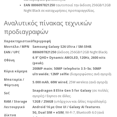
EAN 8806097821250
ταυτοποιεί την έκδοση 256GB/12GB
Night Black σε καταχωρήσεις προπαραγγελίας.
Αναλυτικός πίνακας τεχνικών
προδιαγραφών
Χαρακτηριστικό
Περιγραφή
Μοντέλο / MPN
Samsung Galaxy S26 Ultra / SM‑S948
.
EAN / UPC
8806097821250
(έκδοση 256GB/12GB Night Black).
6.9” QHD+ Dynamic AMOLED, 120Hz, 2600 nits
Οθόνη
(peak)
.
200MP main; 50MP telephoto 3.5–5x; 50MP
Κύρια κάμερα
ultrawide; 12MP selfie
(διαμορφώσεις ανά αγορά).
Μπαταρία /
5.000 mAh
,
60W wired
, 25W wireless (ανά αγορά).
Φόρτιση
Snapdragon 8 Elite Gen 5 for Galaxy
(σε πολλές
SoC
αγορές) / Exynos σε άλλες.
RAM / Storage
12GB / 256GB
(υπάρχουν και άλλες παραλλαγές).
Λειτουργικό
Android 16 με One UI / Galaxy AI features
.
5G, Dual SIM + eSIM
, Wi‑Fi 7, Bluetooth 6.0 (ανά
Δίκτυα