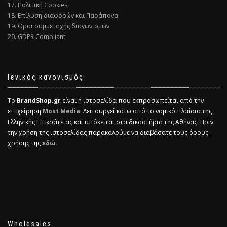
17. Πολιτική Cookies
18. Επίλυση διαφορών και Παράπονα
19. Όροι συμμετοχής διαγωνισμών
20. GDPR Compliant
Γενικός κανονισμός
Το
BrandShop.gr
είναι η ιστοσελίδα που εκπροσωπείται από την
επιχείρηση
Most Media
. Λειτουργεί κάτω από το νομικό πλαίσιο της
Ελληνικής Επικράτειας και υπόκειται στα δικαστήρια της Αθήνας. Πριν
την χρήση της ιστοσελίδας παρακαλούμε να διαβάσατε τους όρους
χρήσης της
εδώ.
Wholesales