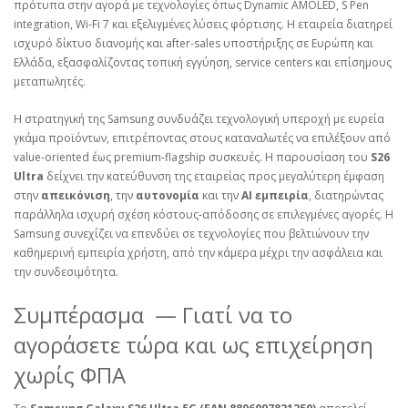
πρότυπα στην αγορά με τεχνολογίες όπως Dynamic AMOLED, S Pen
integration, Wi‑Fi 7 και εξελιγμένες λύσεις φόρτισης. Η εταιρεία διατηρεί
ισχυρό δίκτυο διανομής και after‑sales υποστήριξης σε Ευρώπη και
Ελλάδα, εξασφαλίζοντας τοπική εγγύηση, service centers και επίσημους
μεταπωλητές.
Η στρατηγική της Samsung συνδυάζει τεχνολογική υπεροχή με ευρεία
γκάμα προϊόντων, επιτρέποντας στους καταναλωτές να επιλέξουν από
value‑oriented έως premium‑flagship συσκευές. Η παρουσίαση του
S26
Ultra
δείχνει την κατεύθυνση της εταιρείας προς μεγαλύτερη έμφαση
στην
απεικόνιση
, την
αυτονομία
και την
AI εμπειρία
, διατηρώντας
παράλληλα ισχυρή σχέση κόστους‑απόδοσης σε επιλεγμένες αγορές. Η
Samsung συνεχίζει να επενδύει σε τεχνολογίες που βελτιώνουν την
καθημερινή εμπειρία χρήστη, από την κάμερα μέχρι την ασφάλεια και
την συνδεσιμότητα.
Συμπέρασμα — Γιατί να το
αγοράσετε τώρα και ως επιχείρηση
χωρίς ΦΠΑ