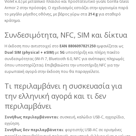
Violet κ.ά.) με μεταλλικό πλαίσιο και προστατευτικό γυαλί Gorilla Glass
Armor 2 στην πρόσοψη. Ο σχεδιασμός εστιάζει στην εργονομία παρά
το μεγάλο μέγεθος οθόνης, με βάρος γύρω στα
214 g
για σταθερό
κράτημα.
Συνδεσιμότητα, NFC, SIM και δίκτυα
Η έκδοση που αντιστοιχεί στο
EAN 8806097821250
εμφανίζεται ως
Dual SIM (physical + eSIM)
με
5G
υποστήριξη και πλήρη πακέτο
συνδεσιμότητας (Wi‑Fi 7, Bluetooth 6.0, NFC για ανέπαφες πληρωμές
όπου υποστηρίζεται). Επιβεβαιώστε την υποστήριξη NFC για την
ευρωπαϊκή αγορά στην έκδοση που θα παραγγείλετε.
Τι περιλαμβάνει η συσκευασία για
την ελληνική αγορά και τι δεν
περιλαμβάνει
Συνήθως περιλαμβάνονται
: συσκευή, καλώδιο USB‑C, εγχειρίδιο,
εγγύηση.
Συνήθως δεν περιλαμβάνεται
: φορτιστής USB‑AC σε ορισμένες