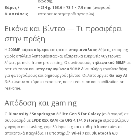
έκδοση).
Βάρος /
~214 g; 163.6 × 78.1 × 7.9 mm
(αναφορά
Διαστάσεις
κατασκευαστή/προδιαγραφών).
Εικόνα και βίντεο — Τι προσφέρει
στην πράξη
Η
200MP κύρια κάμερα
επιτρέπει
υπερ‑ανάλυση
λήψεις, cropping
χωρίς απώλεια λεπτομέρειας και εξαιρετικά ευκρινείς νυχτερινές
λήψεις με multi‑frame processing. Ο συνδυασμός
τηλεφακού 50MP
με
οπτικό zoom και
υπερευρυγώνιου 50MP
δίνει πλήρη εργαλειοθήκη
για φωτογράφους και δημιουργούς βίντεο. Οι λειτουργίες
Galaxy AI
βελτιώνουν αυτόματα exposure, noise reduction και stabilization σε
real‑time.
Απόδοση και gaming
Ο
Dimensity / Snapdragon 8 Elite Gen 5 for Galaxy
(ανά αγορά) σε
συνδυασμό με
LPDDR5X RAM
και
UFS 4.1/4.0 storage
εξασφαλίζουν
γρήγορο multitasking, χαμηλό input lag και σταθερά frame rates σε
απαιτητικά παιχνίδια. Η υποστήριξη
Wi‑Fi 7
και
Bluetooth 6.0