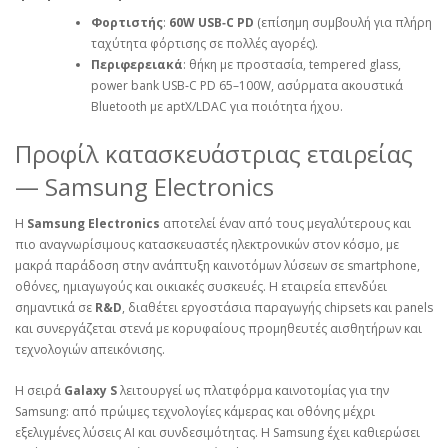
Φορτιστής
:
60W USB‑C PD
(επίσημη συμβουλή για πλήρη
ταχύτητα φόρτισης σε πολλές αγορές).
Περιφερειακά
: θήκη με προστασία, tempered glass,
power bank USB‑C PD 65–100W, ασύρματα ακουστικά
Bluetooth με aptX/LDAC για ποιότητα ήχου.
Προφίλ κατασκευάστριας εταιρείας
— Samsung Electronics
Η
Samsung Electronics
αποτελεί έναν από τους μεγαλύτερους και
πιο αναγνωρίσιμους κατασκευαστές ηλεκτρονικών στον κόσμο, με
μακρά παράδοση στην ανάπτυξη καινοτόμων λύσεων σε smartphone,
οθόνες, ημιαγωγούς και οικιακές συσκευές. Η εταιρεία επενδύει
σημαντικά σε
R&D
, διαθέτει εργοστάσια παραγωγής chipsets και panels
και συνεργάζεται στενά με κορυφαίους προμηθευτές αισθητήρων και
τεχνολογιών απεικόνισης.
Η σειρά
Galaxy S
λειτουργεί ως πλατφόρμα καινοτομίας για την
Samsung: από πρώιμες τεχνολογίες κάμερας και οθόνης μέχρι
εξελιγμένες λύσεις AI και συνδεσιμότητας. Η Samsung έχει καθιερώσει