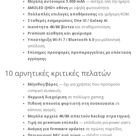
Μεγάλη αυτονομία 5.000 mAh
— αντέχει όλη την ημέρα.
AMOLED QHD+ οθόνη
με υψηλή φωτεινότητα.
Πολλαπλές επιλογές αποθήκευσης
και γρήγορη ROM.
Σταθερές ενημερώσεις One UI / Galaxy AI
.
Ικανότητα 4K/8K βίντεο
και σταθεροποίηση.
Premium αίσθηση και φινίρισμα
.
Υποστήριξη Wi‑Fi 7 / Bluetooth 6.0
για μελλοντική
απόδοση.
Επίσημες προσφορές προπαραγγελίας με επέκταση
εγγύησης
.
10 αρνητικές κριτικές πελατών
Μέγεθος/βάρος
— όχι για χρήστες που προτιμούν
compact συσκευές.
Θερμική διαχείριση
σε πολύωρο gaming.
Πιθανή απουσία φορτιστή στη συσκευασία
σε
κάποιες αγορές.
Μεγάλα αρχεία 4K/8K απαιτούν backup στρατηγική
.
Τιμή σε premium επίπεδο
— επένδυση για power users.
Ανάγκη για firmware updates
σε πρώτες παρτίδες.
Περιορισμοί NFC ανά χώρα
— ελέγξτε τοπική