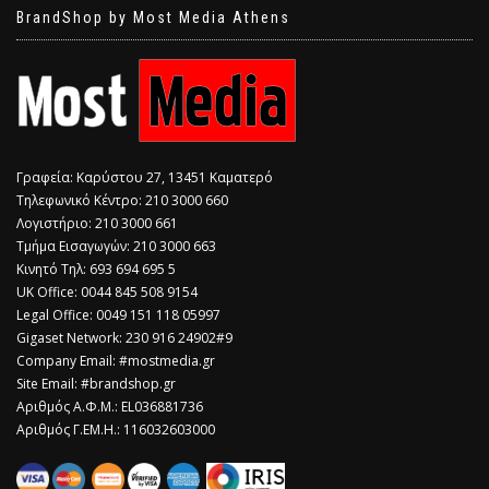
BrandShop by Most Media Athens
Γραφεία: Καρύστου 27, 13451 Καματερό
Τηλεφωνικό Κέντρο: 210 3000 660
Λογιστήριο: 210 3000 661
Τμήμα Εισαγωγών: 210 3000 663
Κινητό Τηλ: 693 694 695 5
​UK Office: 0044 845 508 9154
Legal Office: 0049 151 118 05997
Gigaset Network: 230 916 24902#9
Company Email: #mostmedia.gr
Site Email: #brandshop.gr
Αριθμός Α.Φ.Μ.: EL036881736
Αριθμός Γ.ΕΜ.Η.: 116032603000