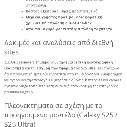
υποστήριξη.
Κόστος αξεσουάρ
(θήκες, προστατευτικά).
Μερικοί χρήστες προτιμούν διαφορετική
χρωματική απόδοση out‑of‑the‑box
.
Απαιτεί ισχυρό φορτιστή για πλήρη ταχύτητα
.
Δοκιμές και αναλύσεις από διεθνή
sites
Διεθνείς reviewers επισημαίνουν την
εξαιρετική φωτογραφική
ικανότητα
και την
ισχυρή πλατφόρμα
του S26 Ultra, ενώ τονίζουν
ότι η πραγματική εμπειρία εξαρτάται από την έκδοση SoC (Snapdragon
vs Exynos) και την περιοχή. Οι μετρήσεις οθόνης, battery life και camera
dynamic range τοποθετούν τη συσκευή στην κορυφή της κατηγορίας
premium‑flagship.
Πλεονεκτήματα σε σχέση με το
προηγούμενο μοντέλο (Galaxy S25 /
S25 Ultra)