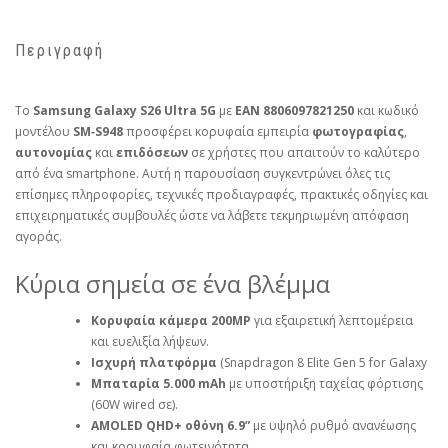
Περιγραφή
Το
Samsung Galaxy S26 Ultra 5G
με
EAN 8806097821250
και κωδικό
μοντέλου
SM‑S948
προσφέρει κορυφαία εμπειρία
φωτογραφίας
,
αυτονομίας
και
επιδόσεων
σε χρήστες που απαιτούν το καλύτερο
από ένα smartphone. Αυτή η παρουσίαση συγκεντρώνει όλες τις
επίσημες πληροφορίες, τεχνικές προδιαγραφές, πρακτικές οδηγίες και
επιχειρηματικές συμβουλές ώστε να λάβετε τεκμηριωμένη απόφαση
αγοράς.
Κύρια σημεία σε ένα βλέμμα
Κορυφαία κάμερα 200MP
για εξαιρετική λεπτομέρεια
και ευελιξία λήψεων.
Ισχυρή πλατφόρμα
(Snapdragon 8 Elite Gen 5 for Galaxy
Μπαταρία 5.000 mAh
με υποστήριξη ταχείας φόρτισης
(60W wired σε).
AMOLED QHD+ οθόνη 6.9”
με υψηλό ρυθμό ανανέωσης
και κορυφαία φωτεινότητα.