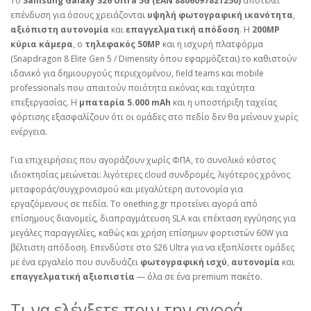
Το
Samsung Galaxy S26 Ultra 5G (EAN 8806097821250)
αποτελεί
επένδυση για όσους χρειάζονται
υψηλή φωτογραφική ικανότητα
,
αξιόπιστη αυτονομία
και
επαγγελματική απόδοση
. Η
200MP
κύρια κάμερα
, ο
τηλεφακός 50MP
και η ισχυρή πλατφόρμα
(Snapdragon 8 Elite Gen 5 / Dimensity όπου εφαρμόζεται) το καθιστούν
ιδανικό για δημιουργούς περιεχομένου, field teams και mobile
professionals που απαιτούν ποιότητα εικόνας και ταχύτητα
επεξεργασίας. Η
μπαταρία 5.000 mAh
και η υποστήριξη ταχείας
φόρτισης εξασφαλίζουν ότι οι ομάδες στο πεδίο δεν θα μείνουν χωρίς
ενέργεια.
Για επιχειρήσεις που αγοράζουν χωρίς ΦΠΑ, το συνολικό κόστος
ιδιοκτησίας μειώνεται: λιγότερες cloud συνδρομές, λιγότερος χρόνος
μεταφοράς/συγχρονισμού και μεγαλύτερη αυτονομία για
εργαζόμενους σε πεδία. Το onething.gr προτείνει αγορά από
επίσημους διανομείς, διαπραγμάτευση SLA και επέκταση εγγύησης για
μεγάλες παραγγελίες, καθώς και χρήση επίσημων φορτιστών 60W για
βέλτιστη απόδοση. Επενδύστε στο S26 Ultra για να εξοπλίσετε ομάδες
με ένα εργαλείο που συνδυάζει
φωτογραφική ισχύ
,
αυτονομία
και
επαγγελματική αξιοπιστία
— όλα σε ένα premium πακέτο.
Τι να ελέγξετε πριν την αγορά