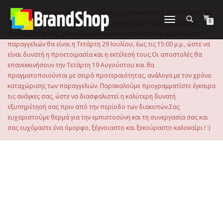
στο
περιεχόμενο
Το ηλεκτρονικό μας κατάστημα θα παραμείνει κλειστό, από Πέμπτη 30
Εναλλαγή
0
Ιουλίου 2026 μέχρι και την Τρίτη 18 Αυγούστου. Για την καλύτερη
πλοήγησης
εξυπηρέτησή σας, σας ενημερώνουμε ότι η τελευταία ημέρα λήψης
παραγγελιών θα είναι η Τετάρτη 29 Ιουλίου, έως τις 15:00 μ.μ., ώστε να
είναι δυνατή η προετοιμασία και η εκτέλεσή τους.Οι αποστολές θα
επανεκκινήσουν την Τετάρτη 19 Αυγούστου και θα
πραγματοποιούνται με σειρά προτεραιότητας, ανάλογα με τον χρόνο
καταχώρισης των παραγγελιών. Παρακαλούμε προγραμματίστε έγκαιρα
τις ανάγκες σας, ώστε να διασφαλιστεί η καλύτερη δυνατή
εξυπηρέτησή σας πριν από την περίοδο των διακοπών.Σας
ευχαριστούμε θερμά για την εμπιστοσύνη και τη συνεργασία σας και
σας ευχόμαστε ένα όμορφο, ξέγνοιαστο και ξεκούραστο καλοκαίρι.! :)