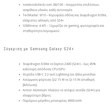
notebookcheck.com: 88/100 – Ισορροπία επιδόσεων,
ασφάλεια υλικών, καλή αυτονομία
TechRadar: 9/10 – Κορυφαία οθόνη και Snapdragon 8 Elite,
ελάχιστες αλλαγές από S24+
GSMArena: 4.4/5 – Ξεχωρίζει σε gaming, φωτογραφία και
σταθερότητα λογισμικού
Σύγκριση με Samsung Galaxy S24+
Snapdragon 8 Elite vs Exynos 2400 (S24+) – έως 45%
καλύτερη απόδοση CPU/GPU
Θυρίδα USB-C 3.2 αντί Lightning (σε άλλα μοντέλα)
Ασύρματη φόρτιση Qi2 15 W vs Qi 15 W (σταθερή
βελτίωση)
Armor Aluminum πλαίσιο vs ατόφιο ατσάλι (S24+) για
ελαφρύτερο βάρος
Παρόμοιο μέγεθος μπαταρίας 4900 mAh