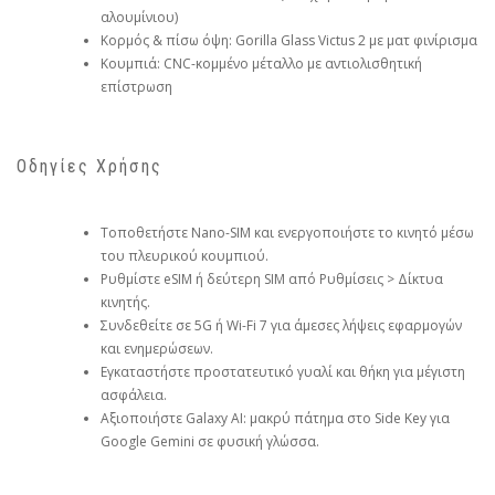
αλουμίνιου)
Κορμός & πίσω όψη: Gorilla Glass Victus 2 με ματ φινίρισμα
Κουμπιά: CNC-κομμένο μέταλλο με αντιολισθητική
επίστρωση
Οδηγίες Χρήσης
Τοποθετήστε Nano-SIM και ενεργοποιήστε το κινητό μέσω
του πλευρικού κουμπιού.
Ρυθμίστε eSIM ή δεύτερη SIM από Ρυθμίσεις > Δίκτυα
κινητής.
Συνδεθείτε σε 5G ή Wi-Fi 7 για άμεσες λήψεις εφαρμογών
και ενημερώσεων.
Εγκαταστήστε προστατευτικό γυαλί και θήκη για μέγιστη
ασφάλεια.
Αξιοποιήστε Galaxy AI: μακρύ πάτημα στο Side Key για
Google Gemini σε φυσική γλώσσα.