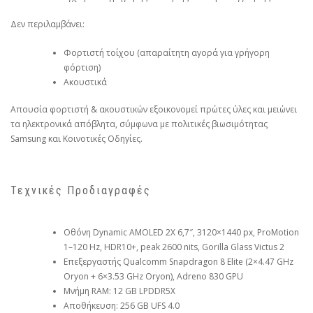
Δεν περιλαμβάνει:
Φορτιστή τοίχου (απαραίτητη αγορά για γρήγορη
φόρτιση)
Ακουστικά
Απουσία φορτιστή & ακουστικών εξοικονομεί πρώτες ύλες και μειώνει
τα ηλεκτρονικά απόβλητα, σύμφωνα με πολιτικές βιωσιμότητας
Samsung και Κοινοτικές Οδηγίες.
Τεχνικές Προδιαγραφές
Οθόνη Dynamic AMOLED 2X 6,7″, 3120×1440 px, ProMotion
1–120 Hz, HDR10+, peak 2600 nits, Gorilla Glass Victus 2
Επεξεργαστής Qualcomm Snapdragon 8 Elite (2×4.47 GHz
Oryon + 6×3.53 GHz Oryon), Adreno 830 GPU
Μνήμη RAM: 12 GB LPDDR5X
Αποθήκευση: 256 GB UFS 4.0