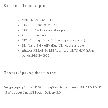
Βασικές Πληροφορίες
MPN: SM-S936BZKDEUE
EAN/UPC: 8806095815312
SAR: 1.257 W/kg κεφάλι & σώμα
Χρώμα: Blueblack
NFC: Υποστηρίζεται (με ανέπαφες πληρωμές)
SIM: Nano-SIM + eSIM (Dual SIM, dual standby)
Δίκτυα: 5G SA/NSA, LTE-Advanced, UMTS, GSM (πλήρη
bands 2G/3G/4G/5G)
Προτεινόμενος Φορτιστής
Για γρήγορη φόρτιση 45 W, προμηθευτείτε φορτιστή USB-C PD 3.0 (27–
45 W) συμβατό με USB Power Delivery 3.0.