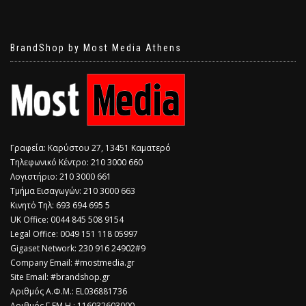
BrandShop by Most Media Athens
Γραφεία: Καρύστου 27, 13451 Καματερό
Τηλεφωνικό Κέντρο: 210 3000 660
Λογιστήριο: 210 3000 661
Τμήμα Εισαγωγών: 210 3000 663
Κινητό Τηλ: 693 694 695 5
​UK Office: 0044 845 508 9154
Legal Office: 0049 151 118 05997
Gigaset Network: 230 916 24902#9
Company Email: #mostmedia.gr
Site Email: #brandshop.gr
Αριθμός Α.Φ.Μ.: EL036881736
Αριθμός Γ.ΕΜ.Η.: 116032603000