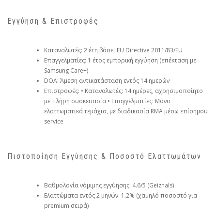
Εγγύηση & Επιστροφές
Καταναλωτές: 2 έτη βάσει EU Directive 2011/83/EU
Επαγγελματίες: 1 έτος εμπορική εγγύηση (επέκταση με
Samsung Care+)
DOA: Άμεση αντικατάσταση εντός 14 ημερών
Επιστροφές: • Καταναλωτές: 14 ημέρες, αχρησιμοποίητο
με πλήρη συσκευασία • Επαγγελματίες: Μόνο
ελαττωματικά τεμάχια, με διαδικασία RMA μέσω επίσημου
service
Πιστοποίηση Εγγύησης & Ποσοστό Ελαττωμάτων
Βαθμολογία νόμιμης εγγύησης: 4.6/5 (Geizhals)
Ελαττώματα εντός 2 μηνών: 1.2% (χαμηλό ποσοστό για
premium σειρά)