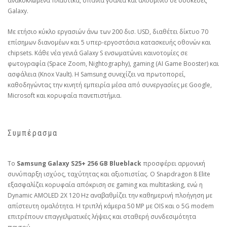
ανακυκλωμένα πλαστικά, σπάνια γυαλιά και αλουμίνιο σε συσκευές
Galaxy.
Με ετήσιο κύκλο εργασιών άνω των 200 δισ. USD, διαθέτει δίκτυο 70
επίσημων διανομέων και 5 υπερ-εργοστάσια κατασκευής οθονών και
chipsets. Κάθε νέα γενιά Galaxy S ενσωματώνει καινοτομίες σε
φωτογραφία (Space Zoom, Nightography), gaming (AI Game Booster) και
ασφάλεια (Knox Vault). Η Samsung συνεχίζει να πρωτοπορεί,
καθοδηγώντας την κινητή εμπειρία μέσα από συνεργασίες με Google,
Microsoft και κορυφαία πανεπιστήμια.
Συμπέρασμα
Το
Samsung Galaxy S25+ 256 GB Blueblack
προσφέρει αρμονική
συνύπαρξη ισχύος, ταχύτητας και αξιοπιστίας. Ο Snapdragon 8 Elite
εξασφαλίζει κορυφαία απόκριση σε gaming και multitasking, ενώ η
Dynamic AMOLED 2X 120 Hz αναβαθμίζει την καθημερινή πλοήγηση με
απίστευτη ομαλότητα. Η τριπλή κάμερα 50 MP με OIS και ο 5G modem
επιτρέπουν επαγγελματικές λήψεις και σταθερή συνδεσιμότητα