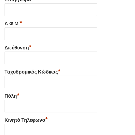
*
Α.Φ.Μ.
*
Διεύθυνση
*
Ταχυδρομικός Κώδικας
*
Πόλη
*
Κινητό Τηλέφωνο