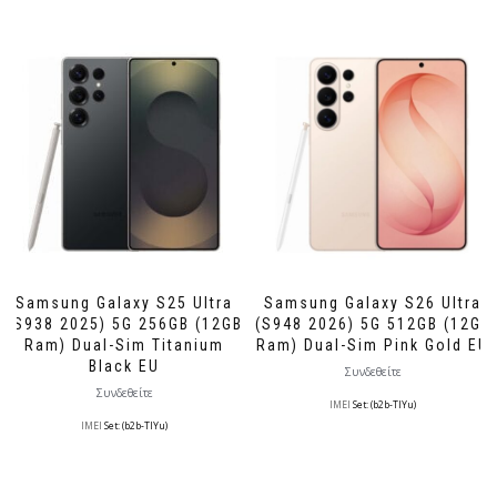
Samsung Galaxy S25 Ultra
Samsung Galaxy S26 Ultra
(S938 2025) 5G 256GB (12GB
(S948 2026) 5G 512GB (12GB
Ram) Dual-Sim Titanium
Ram) Dual-Sim Pink Gold EU
Black EU
Συνδεθείτε
Συνδεθείτε
IMEI
Set: (b2b-TlYu)
IMEI
Set: (b2b-TlYu)