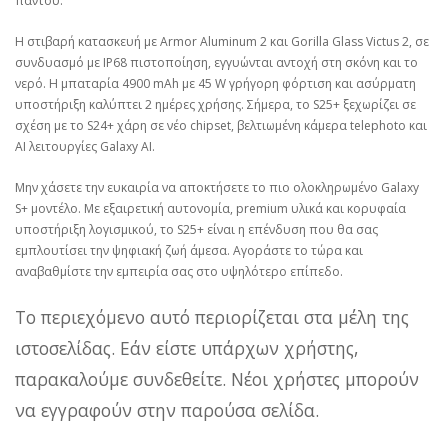
παντού.
Η στιβαρή κατασκευή με Armor Aluminum 2 και Gorilla Glass Victus 2, σε
συνδυασμό με IP68 πιστοποίηση, εγγυώνται αντοχή στη σκόνη και το
νερό. Η μπαταρία 4900 mAh με 45 W γρήγορη φόρτιση και ασύρματη
υποστήριξη καλύπτει 2 ημέρες χρήσης. Σήμερα, το S25+ ξεχωρίζει σε
σχέση με το S24+ χάρη σε νέο chipset, βελτιωμένη κάμερα telephoto και
AI λειτουργίες Galaxy AI.
Μην χάσετε την ευκαιρία να αποκτήσετε το πιο ολοκληρωμένο Galaxy
S+ μοντέλο. Με εξαιρετική αυτονομία, premium υλικά και κορυφαία
υποστήριξη λογισμικού, το S25+ είναι η επένδυση που θα σας
εμπλουτίσει την ψηφιακή ζωή άμεσα. Αγοράστε το τώρα και
αναβαθμίστε την εμπειρία σας στο υψηλότερο επίπεδο.
Το περιεχόμενο αυτό περιορίζεται στα μέλη της
ιστοσελίδας. Εάν είστε υπάρχων χρήστης,
παρακαλούμε συνδεθείτε. Νέοι χρήστες μπορούν
να εγγραφούν στην παρούσα σελίδα.