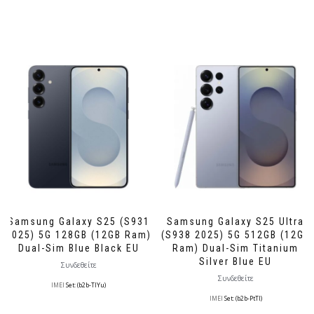
Samsung Galaxy S25 (S931
Samsung Galaxy S25 Ultra
2025) 5G 128GB (12GB Ram)
(S938 2025) 5G 512GB (12GB
Dual-Sim Blue Black EU
Ram) Dual-Sim Titanium
Silver Blue EU
Συνδεθείτε
Συνδεθείτε
IMEI
Set: (b2b-TlYu)
IMEI
Set: (b2b-PtTl)