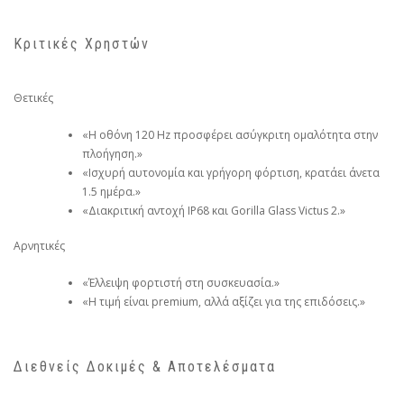
Κριτικές Χρηστών
Θετικές
«Η οθόνη 120 Hz προσφέρει ασύγκριτη ομαλότητα στην
πλοήγηση.»
«Ισχυρή αυτονομία και γρήγορη φόρτιση, κρατάει άνετα
1.5 ημέρα.»
«Διακριτική αντοχή IP68 και Gorilla Glass Victus 2.»
Αρνητικές
«Έλλειψη φορτιστή στη συσκευασία.»
«Η τιμή είναι premium, αλλά αξίζει για της επιδόσεις.»
Διεθνείς Δοκιμές & Αποτελέσματα