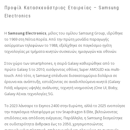
Προφίλ Κατασκευάστριας Εταιρείας – Samsung
Electronics
Η
Samsung Electronics
, μέλος του ομίλου Samsung Group, ιδρύθηκε
το 1969 στη Νότια Κορέα. Από την πρώτη μονάδα παραγωγής
ασύρματων τηλεφώνων το 1988, εξελίχθηκε σε παγκόσμιο ηγέτη
τεχνολογίας με τμήματα κινητών συσκευών, ημιαγωγών και οθονών.
Στον χώρο των smartphones, η σειρά Galaxy καθιερώθηκε από το
πρώτο Galaxy S το 2010, εισάγοντας οθόνες Super AMOLED και multi-
touch. Από τότε, η Samsung επένδυσε δισεκατομμύρια δολάρια σε
έρευνα και ανάπτυξη, εστιάζοντας σε αναδιπλούμενα κινητά (Galaxy
Fold), κάμερες υψηλής ανάλυσης, τεχνητή νοημοσύνη (One UI, Bixby,
Galaxy AI) και τεχνολογίες 5G.
Το 2023 λάνσαρε το Exynos 2400 στην Ευρώπη, αλλά το 2025 ενοποίησε
την παγκόσμια πλατφόρμα με τον Snapdragon 8 Elite, βελτιώνοντας
επιδόσεις και απόδοση ενέργειας. Παράλληλα, η Samsung δεσμεύτηκε
σε ουδετερότητα άνθρακα έως το 2050, χρησιμοποιώντας