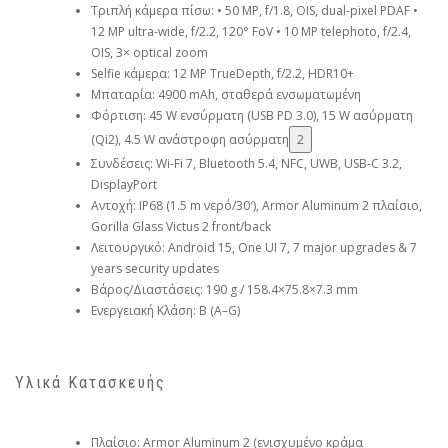
Τριπλή κάμερα πίσω: • 50 MP, f/1.8, OIS, dual-pixel PDAF •
12 MP ultra-wide, f/2.2, 120° FoV • 10 MP telephoto, f/2.4,
OIS, 3× optical zoom
Selfie κάμερα: 12 MP TrueDepth, f/2.2, HDR10+
Μπαταρία: 4900 mAh, σταθερά ενσωματωμένη
Φόρτιση: 45 W ενσύρματη (USB PD 3.0), 15 W ασύρματη
(Qi2), 4.5 W ανάστροφη ασύρματη
2
Συνδέσεις: Wi-Fi 7, Bluetooth 5.4, NFC, UWB, USB-C 3.2,
DisplayPort
Αντοχή: IP68 (1.5 m νερό/30′), Armor Aluminum 2 πλαίσιο,
Gorilla Glass Victus 2 front/back
Λειτουργικό: Android 15, One UI 7, 7 major upgrades & 7
years security updates
Βάρος/Διαστάσεις: 190 g / 158.4×75.8×7.3 mm
Ενεργειακή Κλάση: B (A–G)
Υλικά Κατασκευής
Πλαίσιο: Armor Aluminum 2 (ενισχυμένο κράμα