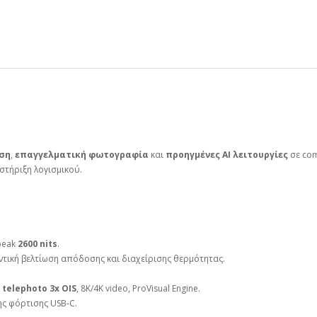
ση
,
επαγγελματική φωτογραφία
και
προηγμένες AI λειτουργίες
σε com
τήριξη λογισμικού.
.
 peak
2600 nits
.
τική βελτίωση απόδοσης και διαχείρισης θερμότητας.
 telephoto 3x OIS
, 8K/4K video, ProVisual Engine.
ης φόρτισης USB‑C.