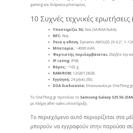
gaming και διάρκεια μπαταρίας.
10 Συχνές τεχνικές ερωτήσεις 
Υποστηρίζει 5G;
Ναι (SA/NSA/Sub6).
NFC;
Ναι.
Ποια η οθόνη;
Dynamic AMOLED 2X 6.2″, 1–12
Μπαταρία;
~4000 mAh.
Φορτιστής περιλαμβάνεται;
Ελέγξτε την κ
IP rating;
IP68.
Βάρος;
~162 g.
RAM/ROM;
12GB/128GB.
Εγγύηση;
24 μήνες (ΕΕ).
DOA διαδικασία;
Επικοινωνία με OneThing.gr
Το OneThing.gr προτείνει το
Samsung Galaxy S25 5G (EAN
με πλήρη after‑sales υποστήριξη.
Το περιεχόμενο αυτό περιορίζεται στα μέ
μπορούν να εγγραφούν στην παρούσα σελ