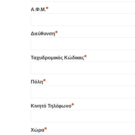
*
Α.Φ.Μ.
*
Διεύθυνση
*
Ταχυδρομικός Κώδικας
*
Πόλη
*
Κινητό Τηλέφωνο
*
Χώρα