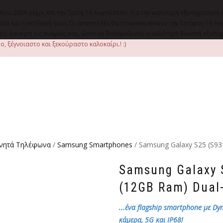
λίου 2026 μέχρι και την Τρίτη 18 Αυγούστου. Για την καλύτερη εξυπηρέτησή 
οιμασία και η εκτέλεσή τους.Οι αποστολές θα επανεκκινήσουν την Τετάρτη 1
ε έγκαιρα τις ανάγκες σας, ώστε να διασφαλιστεί η καλύτερη δυνατή εξυπ
, ξέγνοιαστο και ξεκούραστο καλοκαίρι.! :)
ινητά Τηλέφωνα
/
Samsung Smartphones
/ Samsung Galaxy S25 (S93
Samsung Galaxy 
(12GB Ram) Dual-
...ένα flagship smartphone με D
κάμερα, 5G και IP68!