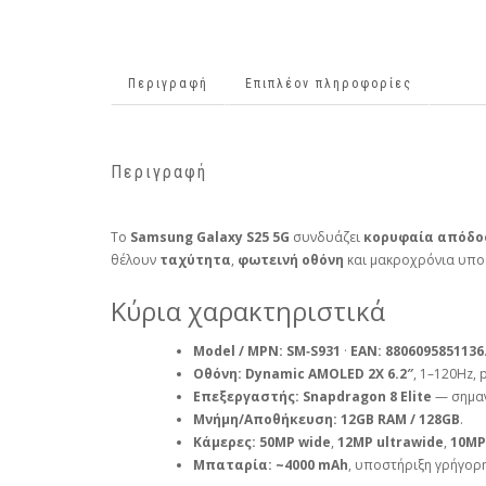
Περιγραφή
Επιπλέον πληροφορίες
Περιγραφή
Το
Samsung Galaxy S25 5G
συνδυάζει
κορυφαία απόδο
θέλουν
ταχύτητα
,
φωτεινή οθόνη
και μακροχρόνια υποσ
Κύρια χαρακτηριστικά
Model / MPN:
SM‑S931
·
EAN:
8806095851136
Οθόνη:
Dynamic AMOLED 2X 6.2″
, 1–120Hz,
Επεξεργαστής:
Snapdragon 8 Elite
— σημαν
Μνήμη/Αποθήκευση:
12GB RAM / 128GB
.
Κάμερες:
50MP wide
,
12MP ultrawide
,
10MP
Μπαταρία:
~4000 mAh
, υποστήριξη γρήγορ