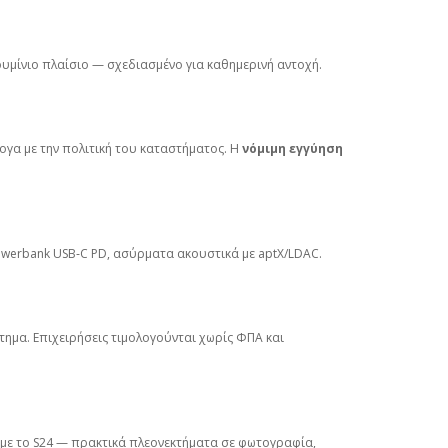
υμίνιο πλαίσιο — σχεδιασμένο για καθημερινή αντοχή.
ογα με την πολιτική του καταστήματος. Η
νόμιμη εγγύηση
powerbank USB‑C PD, ασύρματα ακουστικά με aptX/LDAC.
ημα. Επιχειρήσεις τιμολογούνται χωρίς ΦΠΑ και
η με το S24 — πρακτικά πλεονεκτήματα σε φωτογραφία,