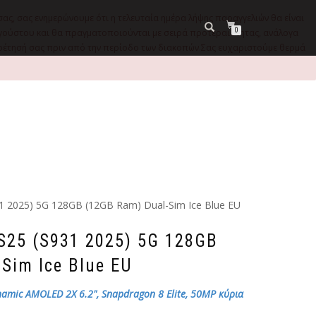
σας, σας ενημερώνουμε ότι η τελευταία ημέρα λήψης παραγγελιών θα είναι
0
9 Αυγούστου και θα πραγματοποιούνται με σειρά προτεραιότητας, ανάλογα
ηρέτησή σας πριν από την περίοδο των διακοπών.Σας ευχαριστούμε θερμά
1 2025) 5G 128GB (12GB Ram) Dual-Sim Ice Blue EU
S25 (S931 2025) 5G 128GB
Sim Ice Blue EU
ynamic AMOLED 2X 6.2", Snapdragon 8 Elite, 50MP κύρια