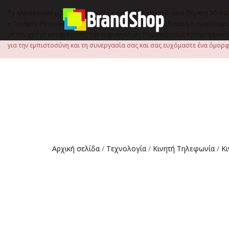
στο
περιεχόμενο
Το ηλεκτρονικό μας κατάστημα θα παραμείνει κλειστό, από Πέμπτη 30 Ιου
η Τετάρτη 29 Ιουλίου, έως τις 15:00 μ.μ., ώστε να είναι δυνατή η προετ
με τον χρόνο καταχώρισης των παραγγελιών. Παρακαλούμε προγραμματίστ
για την εμπιστοσύνη και τη συνεργασία σας και σας ευχόμαστε ένα όμορφο
Αρχική σελίδα
/
Τεχνολογία
/
Κινητή Τηλεφωνία
/
Κ