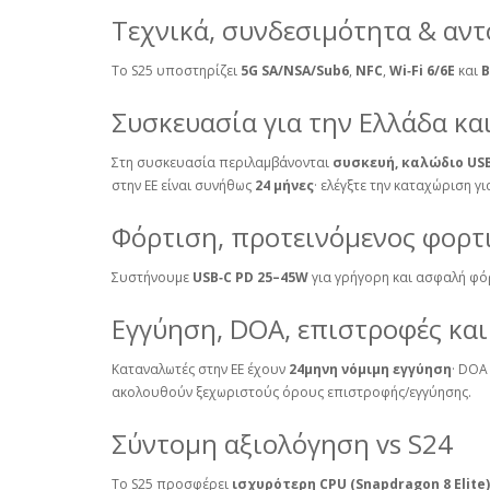
Τεχνικά, συνδεσιμότητα & αν
Το S25 υποστηρίζει
5G SA/NSA/Sub6
,
NFC
,
Wi‑Fi 6/6E
και
B
Συσκευασία για την Ελλάδα κ
Στη συσκευασία περιλαμβάνονται
συσκευή, καλώδιο USB
στην ΕΕ είναι συνήθως
24 μήνες
· ελέγξτε την καταχώριση γι
Φόρτιση, προτεινόμενος φορτ
Συστήνουμε
USB‑C PD 25–45W
για γρήγορη και ασφαλή φό
Εγγύηση, DOA, επιστροφές και
Καταναλωτές στην ΕΕ έχουν
24μηνη νόμιμη εγγύηση
· DOA
ακολουθούν ξεχωριστούς όρους επιστροφής/εγγύησης.
Σύντομη αξιολόγηση vs S24
Το S25 προσφέρει
ισχυρότερη CPU (Snapdragon 8 Elite)