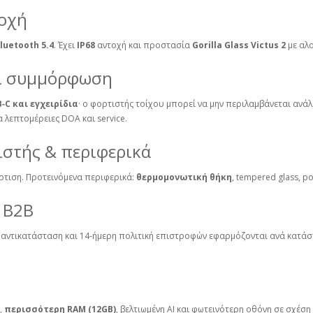
τοχή
luetooth 5.4
. Έχει
IP68
αντοχή και προστασία
Gorilla Glass Victus 2
με αλο
αι συμμόρφωση
‑C και εγχειρίδια
· ο φορτιστής τοίχου μπορεί να μην περιλαμβάνεται ανάλ
α λεπτομέρειες DOA και service.
ιστής & περιφερικά
ρτιση. Προτεινόμενα περιφερικά:
θερμομονωτική θήκη
, tempered glass, 
 B2B
 αντικατάσταση και 14‑ήμερη πολιτική επιστροφών εφαρμόζονται ανά κατάστ
,
περισσότερη RAM (12GB)
, βελτιωμένη AI και φωτεινότερη οθόνη σε σχέσ