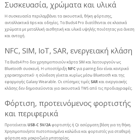
Συσκευασία, χρώματα και υλικά
Η συσκευασία περιλαμβάνει τα ακουστικά, θήκη φόρτισης,
ανταλλακτικά tips και οδηγίες. Τα Buds4 Pro διατίθενται σε κλασικά
χρώματα με μεταλλική αισθητική και υλικά υψηλής ποιότητας για άνεση
και αντοχή.
NFC, SIM, IoT, SAR, ενεργειακή κλάση
Τα Buds4 Pro δεν χρησιμοποιούν κάρτα SIM και λειτουργούν ως
Bluetooth συσκευή. Η υποστήριξη
NFC
για pairing δεν είναι κεντρικό
χαρακτηριστικό· η σύνδεση γίνεται κυρίως μέσω Bluetooth και της
εφαρμογής Galaxy Wearable. Οι επίσημες τιμές
SAR
και ενεργειακής
κλάσης δεν δημοσιεύονται για ακουστικά TWS από τις προδιαγραφές.
Φόρτιση, προτεινόμενος φορτιστής
και περιφερικά
Προτείνεται
USB‑C 5V/2A
φορτιστής ή Qi ασύρματη βάση για τη θήκη.
Χρησιμοποιήστε πιστοποιημένα καλώδια και φορτιστές για σταθερή
φόρτιση και μακροζωία μπαταρίας.