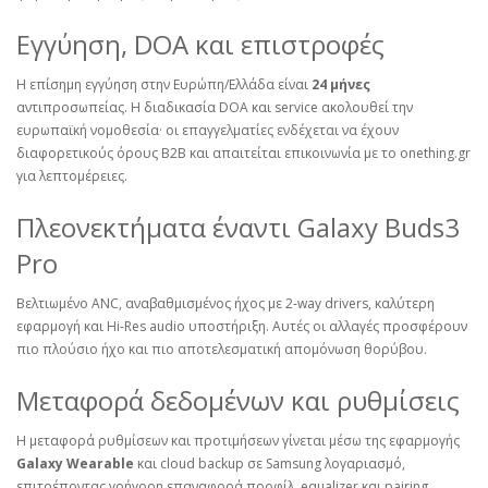
Εγγύηση, DOA και επιστροφές
Η επίσημη εγγύηση στην Ευρώπη/Ελλάδα είναι
24 μήνες
αντιπροσωπείας. Η διαδικασία DOA και service ακολουθεί την
ευρωπαϊκή νομοθεσία· οι επαγγελματίες ενδέχεται να έχουν
διαφορετικούς όρους B2B και απαιτείται επικοινωνία με το onething.gr
για λεπτομέρειες.
Πλεονεκτήματα έναντι Galaxy Buds3
Pro
Βελτιωμένο ANC, αναβαθμισμένος ήχος με 2‑way drivers, καλύτερη
εφαρμογή και Hi‑Res audio υποστήριξη. Αυτές οι αλλαγές προσφέρουν
πιο πλούσιο ήχο και πιο αποτελεσματική απομόνωση θορύβου.
Μεταφορά δεδομένων και ρυθμίσεις
Η μεταφορά ρυθμίσεων και προτιμήσεων γίνεται μέσω της εφαρμογής
Galaxy Wearable
και cloud backup σε Samsung λογαριασμό,
επιτρέποντας γρήγορη επαναφορά προφίλ, equalizer και pairing.