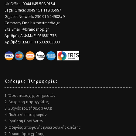
​UK Office: 0044 845 508 9154
Legal Office: 0049 151 118 05997
Gigaset Network: 230 916 24902#9
Company Email: #mostmedia.gr
Site Email: #brandshop.gr
Αριθμός Α.Φ.Μ.: EL036881736
Αριθμός Γ.ΕΜ.Η.: 116032603000
Χρήσιμες Πληροφορίες
1. Όροι παροχής υπηρεσιών
2. Ακύρωση παραγγελίας
3. Συχνές ερωτήσεις (FAQs)
4. Πολιτική επιστροφών
5. Εγγύηση Προϊόντων
6. Οδηγίες αποφυγής ηλεκτρονικής απάτης
7. Γενικοί όροι χρήσης