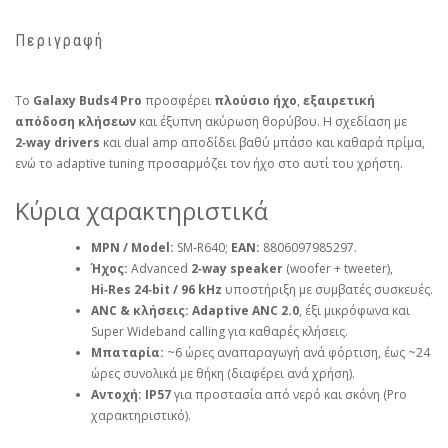
Περιγραφή
Το
Galaxy Buds4 Pro
προσφέρει
πλούσιο ήχο
,
εξαιρετική
απόδοση κλήσεων
και έξυπνη ακύρωση θορύβου. Η σχεδίαση με
2‑way drivers
και dual amp αποδίδει βαθύ μπάσο και καθαρά πρίμα,
ενώ το adaptive tuning προσαρμόζει τον ήχο στο αυτί του χρήστη.
Κύρια χαρακτηριστικά
MPN / Model:
SM‑R640;
EAN:
8806097985297.
Ήχος:
Advanced
2‑way speaker
(woofer + tweeter),
Hi‑Res 24‑bit / 96 kHz
υποστήριξη με συμβατές συσκευές.
ANC & κλήσεις:
Adaptive ANC 2.0
, έξι μικρόφωνα και
Super Wideband calling για καθαρές κλήσεις.
Μπαταρία:
~6 ώρες αναπαραγωγή ανά φόρτιση, έως ~24
ώρες συνολικά με θήκη (διαφέρει ανά χρήση).
Αντοχή:
IP57
για προστασία από νερό και σκόνη (Pro
χαρακτηριστικό).