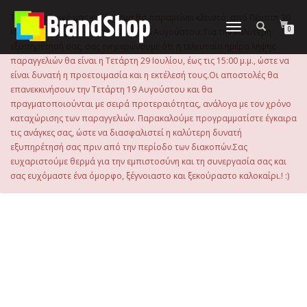
στο
περιεχόμενο
Το ηλεκτρονικό μας κατάστημα θα παραμείνει κλειστό, από Πέμπτη 30
Εναλλαγή
0
Ιουλίου 2026 μέχρι και την Τρίτη 18 Αυγούστου. Για την καλύτερη
πλοήγησης
εξυπηρέτησή σας, σας ενημερώνουμε ότι η τελευταία ημέρα λήψης
παραγγελιών θα είναι η Τετάρτη 29 Ιουλίου, έως τις 15:00 μ.μ., ώστε να
είναι δυνατή η προετοιμασία και η εκτέλεσή τους.Οι αποστολές θα
επανεκκινήσουν την Τετάρτη 19 Αυγούστου και θα
πραγματοποιούνται με σειρά προτεραιότητας, ανάλογα με τον χρόνο
καταχώρισης των παραγγελιών. Παρακαλούμε προγραμματίστε έγκαιρα
τις ανάγκες σας, ώστε να διασφαλιστεί η καλύτερη δυνατή
εξυπηρέτησή σας πριν από την περίοδο των διακοπών.Σας
ευχαριστούμε θερμά για την εμπιστοσύνη και τη συνεργασία σας και
σας ευχόμαστε ένα όμορφο, ξέγνοιαστο και ξεκούραστο καλοκαίρι.! :)