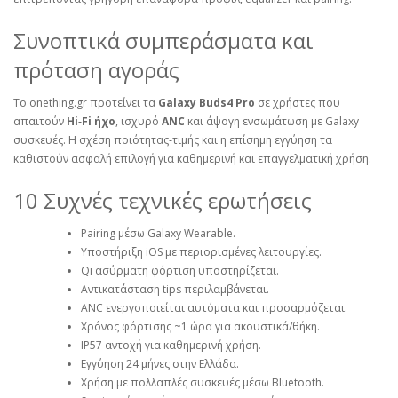
Συνοπτικά συμπεράσματα και
πρόταση αγοράς
Το onething.gr προτείνει τα
Galaxy Buds4 Pro
σε χρήστες που
απαιτούν
Hi‑Fi ήχο
, ισχυρό
ANC
και άψογη ενσωμάτωση με Galaxy
συσκευές. Η σχέση ποιότητας‑τιμής και η επίσημη εγγύηση τα
καθιστούν ασφαλή επιλογή για καθημερινή και επαγγελματική χρήση.
10 Συχνές τεχνικές ερωτήσεις
Pairing μέσω Galaxy Wearable.
Υποστήριξη iOS με περιορισμένες λειτουργίες.
Qi ασύρματη φόρτιση υποστηρίζεται.
Αντικατάσταση tips περιλαμβάνεται.
ANC ενεργοποιείται αυτόματα και προσαρμόζεται.
Χρόνος φόρτισης ~1 ώρα για ακουστικά/θήκη.
IP57 αντοχή για καθημερινή χρήση.
Εγγύηση 24 μήνες στην Ελλάδα.
Χρήση με πολλαπλές συσκευές μέσω Bluetooth.