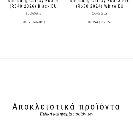
Samsung Galaxy Buds4
Samsung Galaxy Buds3 Pro
(R540 2026) Black EU
(R630 2024) White EU
Συνδεθείτε
Συνδεθείτε
IMEI
Set: (b2b-TlYu)
IMEI
Set: (b2b-TlYu)
Αποκλειστικά προϊόντα
Ειδική κατηγορία προϊόντων