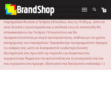
στο
περιεχόμενο
Το ηλεκτρονικό μας κατάστημα θα παραμείνει κλειστό, από Πέμπτη 30
Εναλλαγή
0
Ιουλίου 2026 μέχρι και την Τρίτη 18 Αυγούστου. Για την καλύτερη
πλοήγησης
εξυπηρέτησή σας, σας ενημερώνουμε ότι η τελευταία ημέρα λήψης
παραγγελιών θα είναι η Τετάρτη 29 Ιουλίου, έως τις 15:00 μ.μ., ώστε να
είναι δυνατή η προετοιμασία και η εκτέλεσή τους.Οι αποστολές θα
επανεκκινήσουν την Τετάρτη 19 Αυγούστου και θα
πραγματοποιούνται με σειρά προτεραιότητας, ανάλογα με τον χρόνο
καταχώρισης των παραγγελιών. Παρακαλούμε προγραμματίστε έγκαιρα
τις ανάγκες σας, ώστε να διασφαλιστεί η καλύτερη δυνατή
εξυπηρέτησή σας πριν από την περίοδο των διακοπών.Σας
ευχαριστούμε θερμά για την εμπιστοσύνη και τη συνεργασία σας και
σας ευχόμαστε ένα όμορφο, ξέγνοιαστο και ξεκούραστο καλοκαίρι.! :)