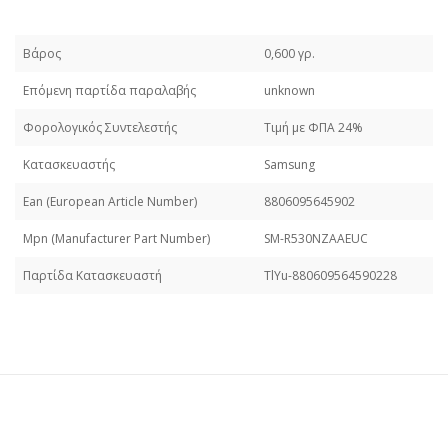
Βάρος
0,600 γρ.
Επόμενη παρτίδα παραλαβής
unknown
Φορολογικός Συντελεστής
Τιμή με ΦΠΑ 24%
Κατασκευαστής
Samsung
Εan (European Article Number)
8806095645902
Mpn (Manufacturer Part Number)
SM-R530NZAAEUC
Παρτίδα Κατασκευαστή
TlYu-880609564590228