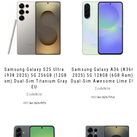
Samsung Galaxy S25 Ultra
Samsung Galaxy A36 (A366
(S938 2025) 5G 256GB (12GB
2025) 5G 128GB (6GB Ram)
Ram) Dual-Sim Titanium Gray
Dual-Sim Awesome Lime EU
EU
Συνδεθείτε
Συνδεθείτε
IMEI
Set: (b2b-TlYu)
IMEI
Set: (b2b-PtTl)