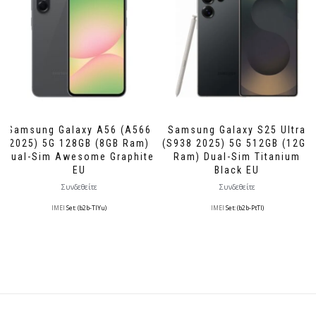
Samsung Galaxy A56 (A566
Samsung Galaxy S25 Ultra
2025) 5G 128GB (8GB Ram)
(S938 2025) 5G 512GB (12GB
Dual-Sim Awesome Graphite
Ram) Dual-Sim Titanium
EU
Black EU
Συνδεθείτε
Συνδεθείτε
IMEI
Set: (b2b-TlYu)
IMEI
Set: (b2b-PtTl)