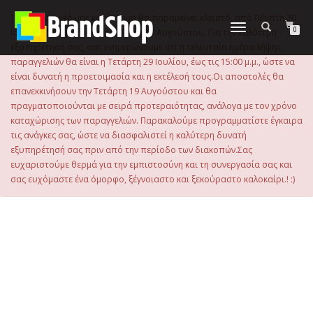
στο
περιεχόμενο
Το ηλεκτρονικό μας κατάστημα θα παραμείνει κλειστό, από Πέμπτη 30
Εναλλαγή
0
Ιουλίου 2026 μέχρι και την Τρίτη 18 Αυγούστου. Για την καλύτερη
πλοήγησης
εξυπηρέτησή σας, σας ενημερώνουμε ότι η τελευταία ημέρα λήψης
παραγγελιών θα είναι η Τετάρτη 29 Ιουλίου, έως τις 15:00 μ.μ., ώστε να
είναι δυνατή η προετοιμασία και η εκτέλεσή τους.Οι αποστολές θα
επανεκκινήσουν την Τετάρτη 19 Αυγούστου και θα
πραγματοποιούνται με σειρά προτεραιότητας, ανάλογα με τον χρόνο
καταχώρισης των παραγγελιών. Παρακαλούμε προγραμματίστε έγκαιρα
τις ανάγκες σας, ώστε να διασφαλιστεί η καλύτερη δυνατή
εξυπηρέτησή σας πριν από την περίοδο των διακοπών.Σας
ευχαριστούμε θερμά για την εμπιστοσύνη και τη συνεργασία σας και
σας ευχόμαστε ένα όμορφο, ξέγνοιαστο και ξεκούραστο καλοκαίρι.! :)