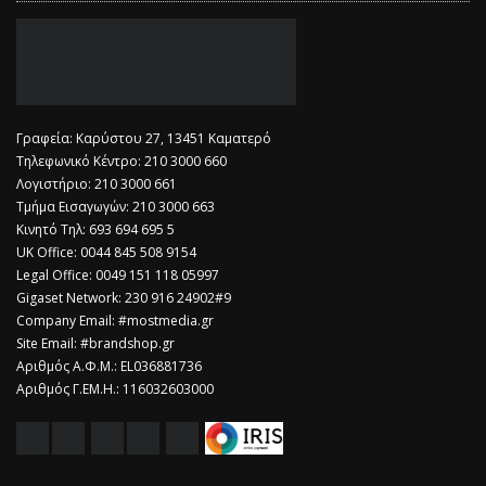
Γραφεία: Καρύστου 27, 13451 Καματερό
Τηλεφωνικό Κέντρο: 210 3000 660
Λογιστήριο: 210 3000 661
Τμήμα Εισαγωγών: 210 3000 663
Κινητό Τηλ: 693 694 695 5
​UK Office: 0044 845 508 9154
Legal Office: 0049 151 118 05997
Gigaset Network: 230 916 24902#9
Company Email: #mostmedia.gr
Site Email: #brandshop.gr
Αριθμός Α.Φ.Μ.: EL036881736
Αριθμός Γ.ΕΜ.Η.: 116032603000