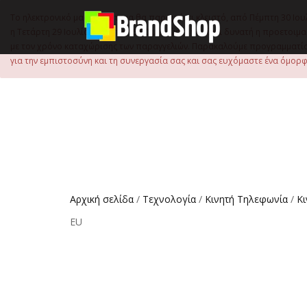
στο
περιεχόμενο
Το ηλεκτρονικό μας κατάστημα θα παραμείνει κλειστό, από Πέμπτη 30 Ιου
η Τετάρτη 29 Ιουλίου, έως τις 15:00 μ.μ., ώστε να είναι δυνατή η προετ
με τον χρόνο καταχώρισης των παραγγελιών. Παρακαλούμε προγραμματίστ
για την εμπιστοσύνη και τη συνεργασία σας και σας ευχόμαστε ένα όμορφο
Αρχική σελίδα
/
Τεχνολογία
/
Κινητή Τηλεφωνία
/
Κ
EU