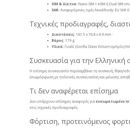
SIM & Δίκτυα:
Nano‑SIM + eSIM ή Dual‑SIM επ
SAR:
Αναφερόμενες τιμές head/body: EU SAR 0.
Τεχνικές προδιαγραφές, διαστ
Διαστάσεις:
161.5 x 76.8 x 6.9 mm ·
Βάρος:
179 g.
Υλικά:
Γυαλί (Gorilla Glass Victus+) εμπρός/π
Συσκευασία για την Ελληνική 
Η επίσημη συσκευασία περιλαμβάνει τη συσκευή, θήκη/οδη
(συμμόρφωση με πολιτικές συσκευασίας και μείωσης αποβλ
Τι δεν αναφέρεται επίσημα
Δεν υπάρχουν επίσημες αναφορές για
ενσωματωμένο Io
στις τεχνικές προδιαγραφές.
Φόρτιση, προτεινόμενος φορτ