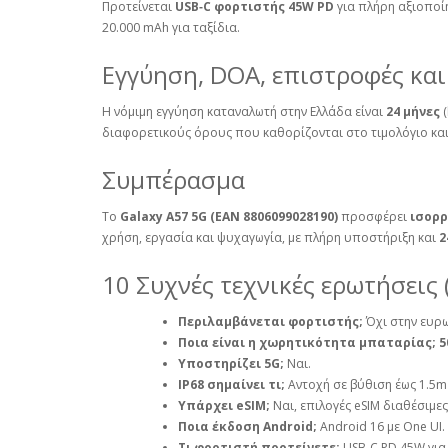
Προτείνεται
USB‑C φορτιστής 45W PD
για πλήρη αξιοποίη
20.000 mAh για ταξίδια.
Εγγύηση, DOA, επιστροφές και
Η νόμιμη εγγύηση καταναλωτή στην Ελλάδα είναι
24 μήνες
(
διαφορετικούς όρους που καθορίζονται στο τιμολόγιο και 
Συμπέρασμα
Το
Galaxy A57 5G (EAN 8806099028190)
προσφέρει
ισορρ
χρήση, εργασία και ψυχαγωγία, με πλήρη υποστήριξη και
2
10 Συχνές τεχνικές ερωτήσεις 
Περιλαμβάνεται φορτιστής;
Όχι στην ευρ
Ποια είναι η χωρητικότητα μπαταρίας;
5
Υποστηρίζει 5G;
Ναι.
IP68 σημαίνει τι;
Αντοχή σε βύθιση έως 1.5m 
Υπάρχει eSIM;
Ναι, επιλογές eSIM διαθέσιμες
Ποια έκδοση Android;
Android 16 με One UI.
Τι φορτιστή προτείνετε;
USB‑C PD 45W για