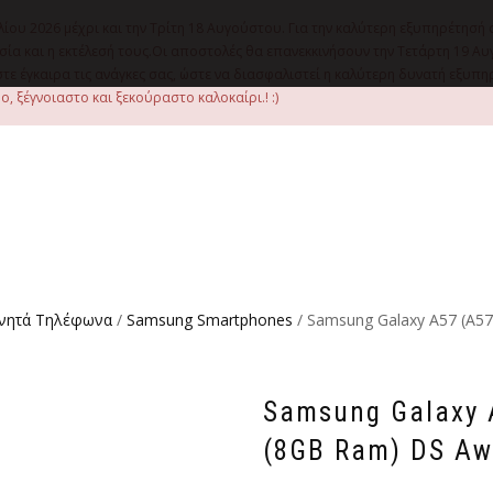
λίου 2026 μέχρι και την Τρίτη 18 Αυγούστου. Για την καλύτερη εξυπηρέτησή 
οιμασία και η εκτέλεσή τους.Οι αποστολές θα επανεκκινήσουν την Τετάρτη 1
ε έγκαιρα τις ανάγκες σας, ώστε να διασφαλιστεί η καλύτερη δυνατή εξυπ
, ξέγνοιαστο και ξεκούραστο καλοκαίρι.! :)
ινητά Τηλέφωνα
/
Samsung Smartphones
/ Samsung Galaxy A57 (A5
Samsung Galaxy 
(8GB Ram) DS Aw