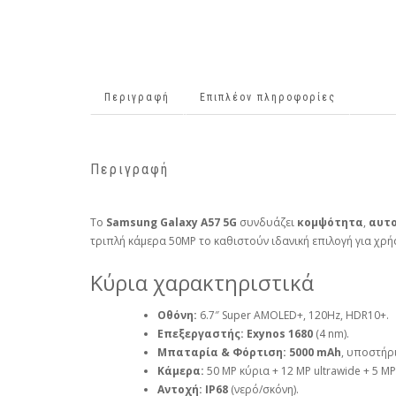
Περιγραφή
Επιπλέον πληροφορίες
Περιγραφή
Το
Samsung Galaxy A57 5G
συνδυάζει
κομψότητα
,
αυτ
τριπλή κάμερα 50MP το καθιστούν ιδανική επιλογή για χρή
Κύρια χαρακτηριστικά
Οθόνη:
6.7″ Super AMOLED+, 120Hz, HDR10+.
Επεξεργαστής:
Exynos 1680
(4 nm).
Μπαταρία & Φόρτιση:
5000 mAh
, υποστήρ
Κάμερα:
50 MP κύρια + 12 MP ultrawide + 5 MP
Αντοχή:
IP68
(νερό/σκόνη).