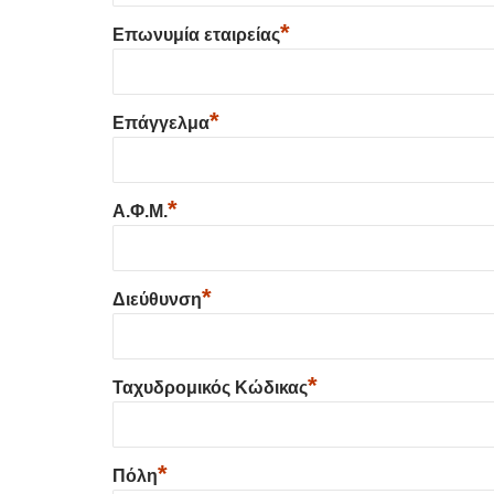
*
Επωνυμία εταιρείας
*
Επάγγελμα
*
Α.Φ.Μ.
*
Διεύθυνση
*
Ταχυδρομικός Κώδικας
*
Πόλη