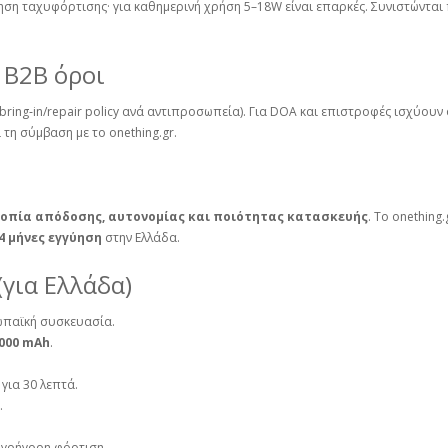
ση ταχυφόρτισης· για καθημερινή χρήση 5–18W είναι επαρκές. Συνιστώνται 
 B2B όροι
bring‑in/repair policy ανά αντιπροσωπεία). Για DOA και επιστροφές ισχύουν 
τη σύμβαση με το onething.gr.
οπία απόδοσης, αυτονομίας και ποιότητας κατασκευής
. Το onething
4 μήνες εγγύηση
στην Ελλάδα.
(για Ελλάδα)
ωπαϊκή συσκευασία.
000 mAh
.
για 30 λεπτά.
.
 γρήγορη φόρτιση.