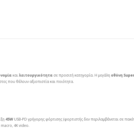
ονομία
και
λειτουργικότητα
σε προσιτή κατηγορία. Η μεγάλη
οθόνη Super
στες που θέλουν αξιοπιστία και ποιότητα.
ιξη
45W
USB‑PD γρήγορης φόρτισης (φορτιστής δεν περιλαμβάνεται σε πακέτ
 macro, 4K video.