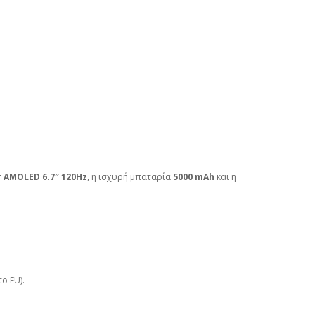
 AMOLED 6.7″ 120Hz
, η ισχυρή μπαταρία
5000 mAh
και η
ο EU).