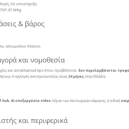
ιλογές, 5G υποστήριξη.
70/1.07 W/kg.
άσεις & βάρος
ίσω, αλουμινένιο πλαίσιο.
αγορά και νομοθεσία
γίες και ανταλλακτικά tips όπου προβλέπεται·
δεν περιλαμβάνεται τροφ
ήτων). Η εγγύηση αντιπροσωπείας είναι
24 μήνες
στην Ελλάδα.
T hub
,
AI επεξεργασία video
πέραν των λειτουργιών κάμερας, ή ειδική
ενε
ιστής και περιφερικά