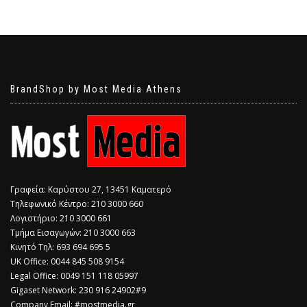
BrandShop by Most Media Athens
Γραφεία: Καρύστου 27, 13451 Καματερό
Τηλεφωνικό Κέντρο: 210 3000 660
Λογιστήριο: 210 3000 661
Τμήμα Εισαγωγών: 210 3000 663
Κινητό Τηλ: 693 694 695 5
​UK Office: 0044 845 508 9154
Legal Office: 0049 151 118 05997
Gigaset Network: 230 916 24902#9
Company Email: #mostmedia.gr