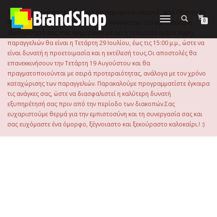
στο
περιεχόμενο
Το ηλεκτρονικό μας κατάστημα θα παραμείνει κλειστό, από Πέμπτη 30
Εναλλαγή
0
Ιουλίου 2026 μέχρι και την Τρίτη 18 Αυγούστου. Για την καλύτερη
πλοήγησης
εξυπηρέτησή σας, σας ενημερώνουμε ότι η τελευταία ημέρα λήψης
παραγγελιών θα είναι η Τετάρτη 29 Ιουλίου, έως τις 15:00 μ.μ., ώστε να
είναι δυνατή η προετοιμασία και η εκτέλεσή τους.Οι αποστολές θα
επανεκκινήσουν την Τετάρτη 19 Αυγούστου και θα
πραγματοποιούνται με σειρά προτεραιότητας, ανάλογα με τον χρόνο
καταχώρισης των παραγγελιών. Παρακαλούμε προγραμματίστε έγκαιρα
τις ανάγκες σας, ώστε να διασφαλιστεί η καλύτερη δυνατή
εξυπηρέτησή σας πριν από την περίοδο των διακοπών.Σας
ευχαριστούμε θερμά για την εμπιστοσύνη και τη συνεργασία σας και
σας ευχόμαστε ένα όμορφο, ξέγνοιαστο και ξεκούραστο καλοκαίρι.! :)