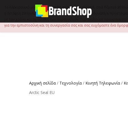
στο
περιεχόμενο
Το ηλεκτρονικό μας κατάστημα θα παραμείνει κλειστό, από Πέμπτη 30 Ιου
η Τετάρτη 29 Ιουλίου, έως τις 15:00 μ.μ., ώστε να είναι δυνατή η προετ
με τον χρόνο καταχώρισης των παραγγελιών. Παρακαλούμε προγραμματίστ
για την εμπιστοσύνη και τη συνεργασία σας και σας ευχόμαστε ένα όμορφο
Αρχική σελίδα
/
Τεχνολογία
/
Κινητή Τηλεφωνία
/
Κ
Arctic Seal EU