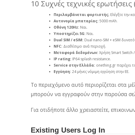
10 Συχνές τεχνικές ερωτήσεις 
Περιλαμβάνεται φορτιστής;
Ελέγξτε την κ
Αυτονομία μπαταρίας:
5000 mAh.
Οθόνη 120Hz:
Ναι.
Υποστηρίζει 5G:
Ναι.
Dual SIM / eSIM:
Dual nano‑SIM + eSIM δυνατό
NFC:
Διαθέσιμο ανά περιοχή.
Μεταφορά δεδομένων:
Χρήση Smart Switch /
IP rating:
IP64 splash resistance.
Service στην Ελλάδα:
onething.gr παρέχει 
Εγγύηση:
24 μήνες νόμιμη εγγύηση στην ΕΕ.
Το περιεχόμενο αυτό περιορίζεται στα μέ
μπορούν να εγγραφούν στην παρούσα σελ
Για οτιδήποτε άλλο χρειαστείτε, επικοιν
Existing Users Log In