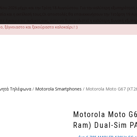
λίου 2026 μέχρι και την Τρίτη 18 Αυγούστου. Για την καλύτερη εξυπηρέτησή 
οιμασία και η εκτέλεσή τους.Οι αποστολές θα επανεκκινήσουν την Τετάρτη 1
ε έγκαιρα τις ανάγκες σας, ώστε να διασφαλιστεί η καλύτερη δυνατή εξυπ
, ξέγνοιαστο και ξεκούραστο καλοκαίρι.! :)
ινητά Τηλέφωνα
/
Motorola Smartphones
/ Motorola Moto G67 (XT
Motorola Moto G
Ram) Dual-Sim P