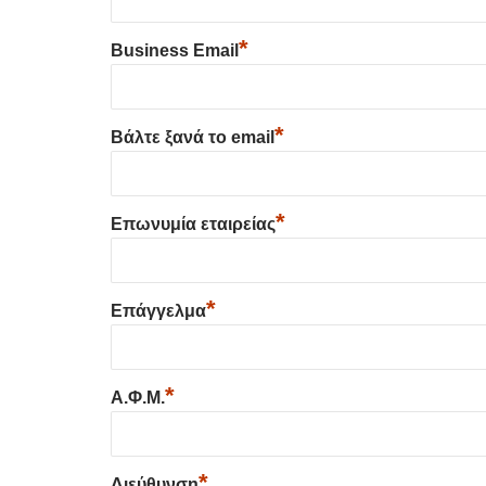
*
Business Email
*
Βάλτε ξανά το email
*
Επωνυμία εταιρείας
*
Επάγγελμα
*
Α.Φ.Μ.
*
Διεύθυνση