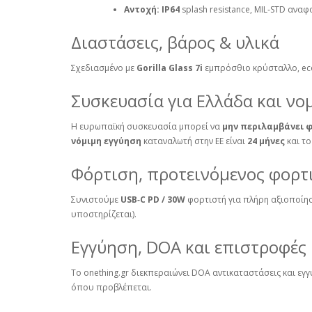
Αντοχή:
IP64
splash resistance, MIL‑STD αναφ
Διαστάσεις, βάρος & υλικά
Σχεδιασμένο με
Gorilla Glass 7i
εμπρόσθιο κρύσταλλο, eco
Συσκευασία για Ελλάδα και νο
Η ευρωπαϊκή συσκευασία μπορεί να
μην περιλαμβάνει 
νόμιμη εγγύηση
καταναλωτή στην ΕΕ είναι
24 μήνες
και το
Φόρτιση, προτεινόμενος φορτ
Συνιστούμε
USB‑C PD / 30W
φορτιστή για πλήρη αξιοποίη
υποστηρίζεται).
Εγγύηση, DOA και επιστροφές
Το onething.gr διεκπεραιώνει DOA αντικαταστάσεις και εγ
όπου προβλέπεται.