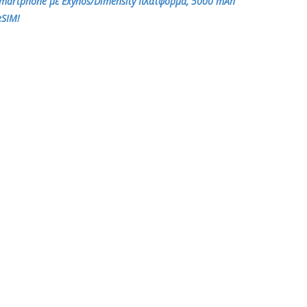
smartphone με Exynos/Dimensity πλατφόρμα, 5000 mAh
eSIM!