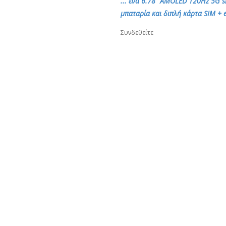
... ένα 6.78" AMOLED 120Hz 5G 
μπαταρία και διπλή κάρτα SIM + 
Συνδεθείτε