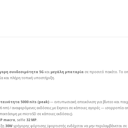
γορη συνδεσιμότητα 5G
και
μεγάλη μπαταρία
σε προσιτό πακέτο. Το on
ία και πλήρη τοπική υποστήριξη.
τεινότητα 5000 nits (peak)
— εντυπωσιακή απεικόνιση για βίντεο και παιχ
6 nm) / αναφερόμενες εκδόσεις με Exynos σε κάποιες αγορές — ισορροπία 
πεκτάσιμη με microSD σε κάποιες εκδόσεις).
MP macro
, selfie
32 MP
.
ιξη
30W
γρήγορης φόρτισης (φορτιστής ενδέχεται να μην περιλαμβάνεται σε 