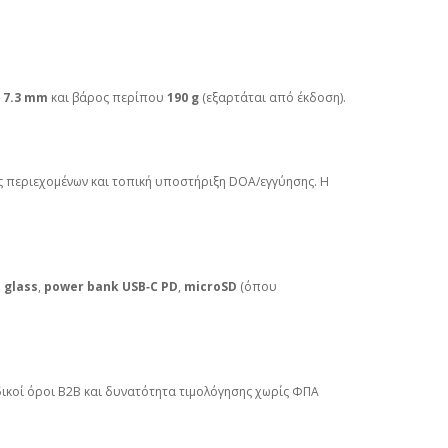
× 7.3 mm
και βάρος περίπου
190 g
(εξαρτάται από έκδοση).
ς περιεχομένων και τοπική υποστήριξη DOA/εγγύησης. Η
 glass
,
power bank USB‑C PD
,
microSD
(όπου
ιδικοί όροι B2B και δυνατότητα τιμολόγησης χωρίς ΦΠΑ