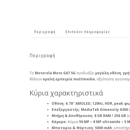
Περιγραφή
Επιπλέον πληροφορίες
Περιγραφή
Το
Motorola Moto G67 5G
συνδυάζει
μεγάλη οθόνη
,
γρή
θέλουν
ομαλή εμπειρία multimedia
, αξιόπιστη αυτονομ
Κύρια χαρακτηριστικά
Οθόνη:
6.78″ AMOLED, 120Hz, HDR, peak φω
Επεξεργαστής:
MediaTek Dimensity 6300
(
Μνήμη & Αποθήκευση:
8 GB RAM / 256 GB
(ε
Κάμερα:
Κύρια
50 MP
+
8 MP ultrawide
+
5 
Μπαταρία & Φόρτιση:
5000 mAh
, υποστήρ