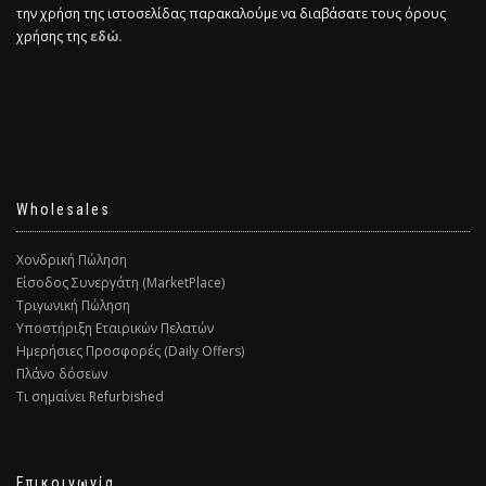
την χρήση της ιστοσελίδας παρακαλούμε να διαβάσατε τους όρους
χρήσης της
εδώ.
Wholesales
Χονδρική Πώληση
Είσοδος Συνεργάτη (MarketPlace)
Τριγωνική Πώληση
Υποστήριξη Εταιρικών Πελατών
Ημερήσιες Προσφορές (Daily Offers)
Πλάνο δόσεων
Τι σημαίνει Refurbished
Επικοινωνία