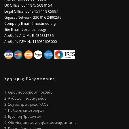
​UK Office: 0044 845 508 9154
Legal Office: 0049 151 118 05997
Gigaset Network: 230 916 24902#9
Company Email: #mostmedia.gr
Site Email: #brandshop.gr
Αριθμός Α.Φ.Μ.: EL036881736
Αριθμός Γ.ΕΜ.Η.: 116032603000
Χρήσιμες Πληροφορίες
1. Όροι παροχής υπηρεσιών
2. Ακύρωση παραγγελίας
3. Συχνές ερωτήσεις (FAQs)
4. Πολιτική επιστροφών
5. Εγγύηση Προϊόντων
6. Οδηγίες αποφυγής ηλεκτρονικής απάτης
7. Γενικοί όροι χρήσης