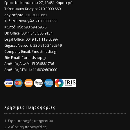
Γραφεία: Καρύστου 27, 13451 Καματερό
Τηλεφωνικό Κέντρο: 210 3000 660
Λογιστήριο: 210 3000 661
Τμήμα Εισαγωγών: 210 3000 663
Κινητό Τηλ: 693 694 695 5
​UK Office: 0044 845 508 9154
Legal Office: 0049 151 118 05997
Gigaset Network: 230 916 24902#9
Company Email: #mostmedia.gr
Site Email: #brandshop.gr
Αριθμός Α.Φ.Μ.: EL036881736
Αριθμός Γ.ΕΜ.Η.: 116032603000
Χρήσιμες Πληροφορίες
1. Όροι παροχής υπηρεσιών
2. Ακύρωση παραγγελίας