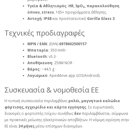
Υγεία & Αθλητισμός:
HR, SpO₂, παρακολούθηση
ύπνου, stress
, 165+ προγράμματα άθλησης.
Αντοχή:
IP68
και προστατευτικό
Gorilla Glass 3
.
Τεχνικές προδιαγραφές
MPN / EAN:
(EAN)
6978602500157
·
Μπαταρία:
350 mAh ·
Bluetooth:
v5.3 ·
Αποθήκευση:
256M NOR ·
Βάρος:
~44.5 g ·
Λογισμικό:
ApexMove app (iOS/Android).
Συσκευασία & νομοθεσία ΕΕ
Η τυπική συσκευασία περιλαμβάνει
ρολόι, μαγνητικό καλώδιο
φόρτισης, εγχειρίδιο και κάρτα εγγύησης
. Σε ευρωπαϊκές
διανομές ο φορτιστής τοίχου συνήθως
δεν
περιλαμβάνεται, σύμφωνα
με πρακτικές μείωσης ηλεκτρονικών αποβλήτων. Η νόμιμη εγγύηση στην
ΕΕ είναι
24 μήνες
μέσω επίσημων διανομέων.