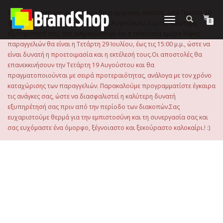
στο
περιεχόμενο
Το ηλεκτρονικό μας κατάστημα θα παραμείνει κλειστό, από Πέμπτη 30
Εναλλαγή
0
Ιουλίου 2026 μέχρι και την Τρίτη 18 Αυγούστου. Για την καλύτερη
πλοήγησης
εξυπηρέτησή σας, σας ενημερώνουμε ότι η τελευταία ημέρα λήψης
παραγγελιών θα είναι η Τετάρτη 29 Ιουλίου, έως τις 15:00 μ.μ., ώστε να
είναι δυνατή η προετοιμασία και η εκτέλεσή τους.Οι αποστολές θα
επανεκκινήσουν την Τετάρτη 19 Αυγούστου και θα
πραγματοποιούνται με σειρά προτεραιότητας, ανάλογα με τον χρόνο
καταχώρισης των παραγγελιών. Παρακαλούμε προγραμματίστε έγκαιρα
τις ανάγκες σας, ώστε να διασφαλιστεί η καλύτερη δυνατή
εξυπηρέτησή σας πριν από την περίοδο των διακοπών.Σας
ευχαριστούμε θερμά για την εμπιστοσύνη και τη συνεργασία σας και
σας ευχόμαστε ένα όμορφο, ξέγνοιαστο και ξεκούραστο καλοκαίρι.! :)