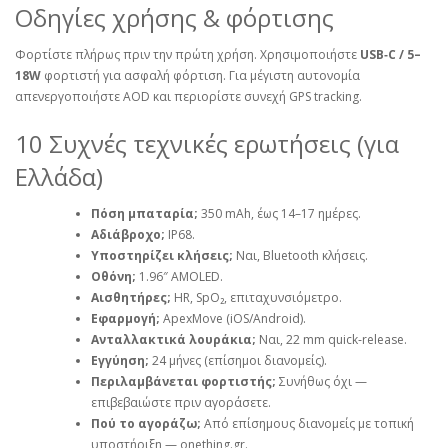
Οδηγίες χρήσης & φόρτισης
Φορτίστε πλήρως πριν την πρώτη χρήση. Χρησιμοποιήστε
USB‑C / 5–
18W
φορτιστή για ασφαλή φόρτιση. Για μέγιστη αυτονομία
απενεργοποιήστε AOD και περιορίστε συνεχή GPS tracking.
10 Συχνές τεχνικές ερωτήσεις (για
Ελλάδα)
Πόση μπαταρία;
350 mAh, έως 14–17 ημέρες.
Αδιάβροχο;
IP68.
Υποστηρίζει κλήσεις;
Ναι, Bluetooth κλήσεις.
Οθόνη;
1.96″ AMOLED.
Αισθητήρες;
HR, SpO₂, επιταχυνσιόμετρο.
Εφαρμογή;
ApexMove (iOS/Android).
Ανταλλακτικά λουράκια;
Ναι, 22 mm quick‑release.
Εγγύηση;
24 μήνες (επίσημοι διανομείς).
Περιλαμβάνεται φορτιστής;
Συνήθως όχι —
επιβεβαιώστε πριν αγοράσετε.
Πού το αγοράζω;
Από επίσημους διανομείς με τοπική
υποστήριξη — onething.gr.