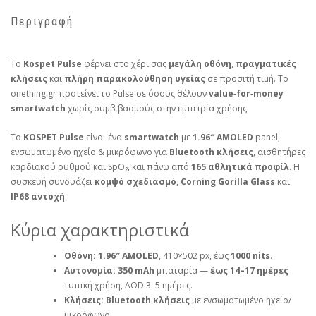
Περιγραφή
Το
Kospet Pulse
φέρνει στο χέρι σας
μεγάλη οθόνη
,
πραγματικές
κλήσεις
και
πλήρη παρακολούθηση υγείας
σε προσιτή τιμή. Το
onething.gr προτείνει το Pulse σε όσους θέλουν
value‑for‑money
smartwatch
χωρίς συμβιβασμούς στην εμπειρία χρήσης.
Το
KOSPET Pulse
είναι ένα
smartwatch
με
1.96″ AMOLED
panel,
ενσωματωμένο ηχείο & μικρόφωνο για
Bluetooth κλήσεις
, αισθητήρες
καρδιακού ρυθμού και SpO₂, και πάνω από
165 αθλητικά προφίλ
. Η
συσκευή συνδυάζει
κομψό σχεδιασμό
,
Corning Gorilla Glass
και
IP68 αντοχή
.
Κύρια χαρακτηριστικά
Οθόνη:
1.96″ AMOLED
, 410×502 px, έως
1000 nits
.
Αυτονομία:
350 mAh
μπαταρία —
έως 14–17 ημέρες
τυπική χρήση, AOD 3–5 ημέρες.
Κλήσεις:
Bluetooth κλήσεις
με ενσωματωμένο ηχείο/
μικρόφωνο.