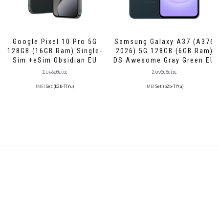
Google Pixel 10 Pro 5G
Samsung Galaxy A37 (A376
128GB (16GB Ram) Single-
2026) 5G 128GB (6GB Ram)
Sim +eSim Obsidian EU
DS Awesome Gray Green EU
Συνδεθείτε
Συνδεθείτε
IMEI
Set: (b2b-TlYu)
IMEI
Set: (b2b-TlYu)